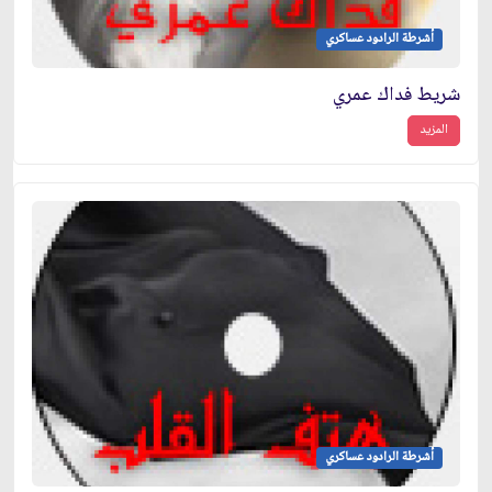
أشرطة الرادود عساكري
شريط فداك عمري
المزيد
أشرطة الرادود عساكري