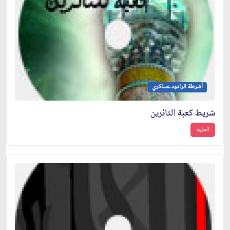
أشرطة الرادود عساكري
شريط كعبة الثائرين
المزيد