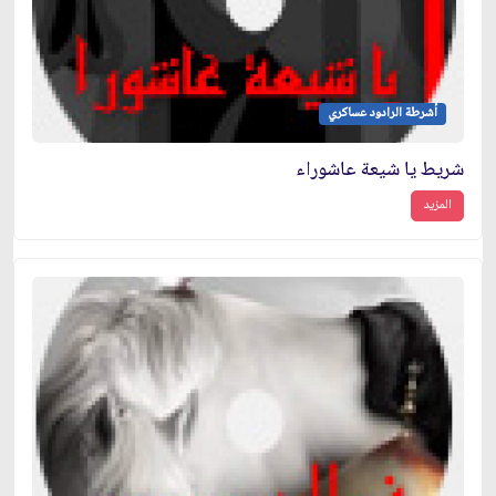
أشرطة الرادود عساكري
شريط يا شيعة عاشوراء
المزيد