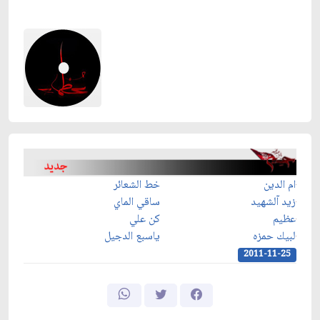
ام الدين
خط الشعائر
زيد آلشهيد
ساقي الماي
عظيم
كن علي
لبيك حمزه
ياسبع الدجيل
2011-11-25