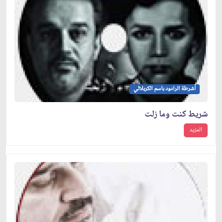
أشرطة الرادود باسم الكربلائي
شريط كنت وما زلت
المزيد