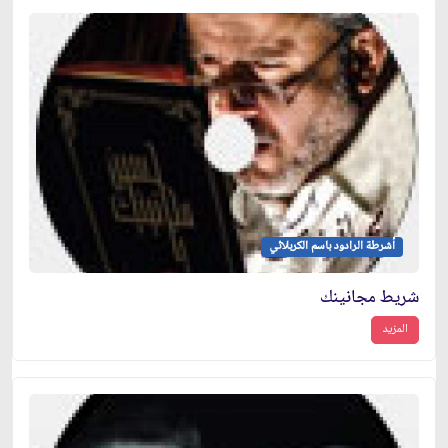
أشرطة الرادود باسم الكربلائي
شريط مجانينك
المزيد