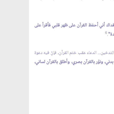
اك أني أحفظ القرآن على ظهر قلبي فأقرأ على
6
دة"
.
التدخين... الدعاء عقب ختم القرآن، فإنّ فيه دعوة
دني، ونوّر بالقرآن بصري، وأطلق بالقرآن لساني،