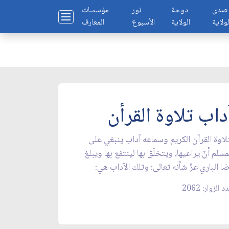
صدى
دوحة
نور
مؤسسات
لولاية
الولاية
الأسبوع
المعارف
داب تلاوة القرأن
لاوة القرآن الكريم وسماعه آداب ينبغي على
مسلم أنّ يراعيها، ويتخلّق بها لينتفع بها ويبلغ
ا الباري عزّ شأنه تعالى: وتلك الآداب هي:
 الزوار: 2062