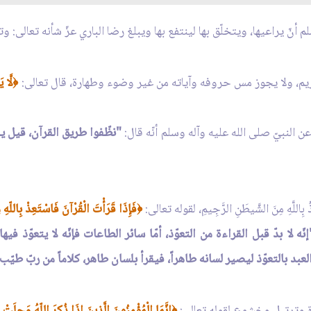
أنّ يراعيها، ويتخلّق بها لينتفع بها ويبلغ رضا الباري عزّ شأنه تعالى: و
يم، ولا يجوز مس حروفه وآياته من غير وضوء وطهارة، قال تعالى:
لَّا ي
﴿
 النبيّ صلى الله عليه وآله وسلم أنّه قال:
"نظّفوا طريق القرآن، قيل يا
 بِاللَّهِ مِنَ الشَّيطَنِ الرَّجِيمِ، لقوله تعالى:
فَإِذَا قَرَأْتَ الْقُرْآنَ فَاسْتَعِذْ بِاللّهِ
﴿
إنّه لا بدّ قبل القراءة من التعوّذ، أمّا سائر الطاعات فإنّه لا يتعوّذ 
العبد بالتعوّذ ليصير لسانه طاهراً، فيقرأ بلسان طاهر، كلاماً من ربّ طيّ
ة وترتيل وخشوع لقوله تعالى:
إِنَّمَا الْمُؤْمِنُونَ الَّذِينَ إِذَا ذُكِرَ اللّهُ وَجِلَتْ 
﴿