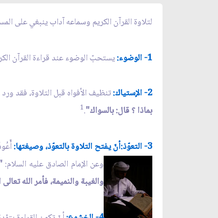
لتلاوة القرآن الكريم وسماعه آداب ينبغي على المسلم 
1- الوضوء:
يستحبّ الوضوء عند قراءة القرآن الكر
2- الإستياك:
تنظيف الأفواه قبل التلاوة، فقد ورد عن
1
بماذا ؟ قال: بالسواك"
.
3- التعوّذ:أنّ يفتح التلاوة بالتعوّذ، وصيغتها:
أّعُوذُ
وعن الإمام الصادق عليه السلام:
"
والغيبة والنميمة، فأمر الله تعالى 
4- الخشوع:
أنّ تكون القراءة بتؤد