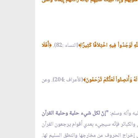
للّهِ لَوَجَدُواْ فِيهِ اخْتِلاَفًا كَثِيرًا
(النساء :82).
أَفَلَا
﴿
﴾
َهُ وَأَنصِتُواْ لَعَلَّكُمْ تُرْحَمُونَ
(الأعراف :204). وعن
﴾
"إنّ لكل شيء حلية وحلية القرآن
ق والكبائر فإنّه سيجيء بعدي أقوام يرجعون القرآن
بهم مقلوبة، وقلوب من يعجبه شأنهم"14. فلحون العرب قائمة على إخراج الحروف من مخارجها والنطق السليم لها.