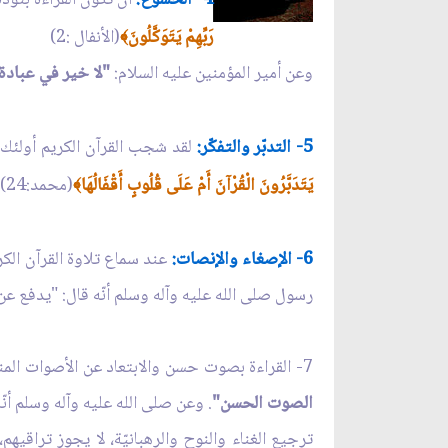
رَبِّهِمْ يَتَوَكَّلُونَ
(الأنفال :2)
﴾
وعن أمير المؤمنين عليه السلام:
"لا خير في عبادة ل
5- التدبّر والتفكّر:
لقد شجب القرآن الكريم أولئك ال
يَتَدَبَّرُونَ الْقُرْآنَ أَمْ عَلَى قُلُوبٍ أَقْفَالُهَا
(محمد:24).
﴾
6- الإصغاء والإنصات:
عند سماع تلاوة القرآن الكري
رسول صلى الله عليه وآله وسلم أنّه قال: "يدفع عن 
7- القراءة بصوت حسن والابتعاد عن الأصوات المنكرة والألحان الهزلية والآلات الموسيقية، فقد جاء عن النبيّ صلى الله عليه وآله وسلم:
الصوت الحسن"
. وعن صلى الله عليه وآله وسلم أنّ