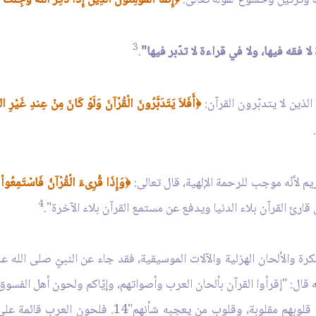
3
ا فقه فيها، ولا في قراءة لا تدّبر فيها"
.
ذين لا يتدبّرون القرآن:
أَفَلاَ يَتَدَبَّرُونَ الْقُرْآنَ وَلَوْ كَانَ مِنْ عِندِ غَيْرِ ا
﴿
م لأنّه موجب للرحمة الإلهية، قال تعالى:
وَإِذَا قُرِىءَ الْقُرْآنُ فَاسْتَمِعُواْ ل
﴿
4
قارئ القرآن بلاء الدنيا ويدفع عن مستمع القرآن بلاء الآخرة".
ه قال: "إقرأوا القرآن بألحان العرب وأصواتهم، وإيّاكم ولحون أهل الفسو
ترجيع الغناء والنوح والرهبانيّة، لا يجوز تراقيهم، قلو