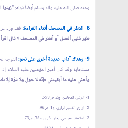
وعنه صلى الله عليه وآله وسلم أيضاً قوله:
"زينوا ا
8- النظر في المصحف أثناء القراءة:
فقد ورد عن إ
ظهر قلبي أفضل أو أنظر في المصحف ؟ قال اقرأ
9- وهناك آداب عديدة أخرى على نحو:
التوجه نحو
مستجابة وقد كان أمير المؤمنين عليه السلام إذا 
وأعنّي عليه ما أبقيتني فإنّه لا حول ولا قوّة إلا بك
1- البرقي، المحاسن، ج2، ص558.
2- الرازي، تفسير الرازي، ج1، ص96.
3- العلامة، المجلسي، بحار الأنوار، ج75، ص75.