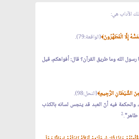
تلك الآداب هي:
َمَسُّهُ إِلَّا الْمُطَهَّرُونَ
(الواقعة:79).
﴾
 رسول الله وما طريق القرآن؟ قال: أفواهكم، قيل
 مِنَ الشَّيْطَانِ الرَّجِيمِ
(النحل:98).
﴾
فيها، والحكمة فيه أنّ العبد قد ينجس لسانه بالكذب
2
ب طاهر"
.
قُلُوبُهُمْ وَإِذَا تُلِيَتْ عَلَيْهِمْ آيَاتُهُ زَادَتْهُمْ إِيمَانًا وَعَلَى