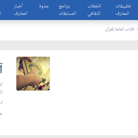
تطبيقات
الخطاب
برنامج
جذوة
أخبار
المعارف
الثقافي
المسابقات
المعارف
ا
الآداب العامة للقرآن
آ
لت
ال
رض
عدد