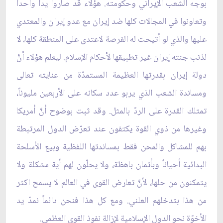
بوجه الشعب الإيراني وحكومته. هؤلاء قد صاروا يداً واحداً
وتعاونوا في المجالات كلها ضد إيران مع عدو إيران والمعتدي
عليها والذي لو أتيحت له الفرصة لاعتدى على المنطقة كلها، لا
لذنب جنته إيران غير تطبيقها لأحكام الإسلام. ليعلم هؤلاء أنَّ
دولة إيران بقدرتها العظيمة المستمدّة من عنايته تعالى
ومساندة الشعب الذي يربو عدد سكانه على الأربعين مليوناً،
تمتلك القدرة على الردّ بالمثل. وقد ثبت بوضوح أنَّ أمريكا
وغيرها من ذوي القوة يكتفون عند تعرّض الدول المرتبطة
بهم للمشاكل والمحن فقط بمساندتها اللفظية وبيع الأسلحة
البدائية أحياناً وبأثمان باهظة، ولا يحلّون لهم أية مشكلة ولا
يتمكنون من حلها، لأنَّ تعارض القوى في العالم لا يسمح اكثر
من هذا بتدخلهم العلني. ومع كل هذا فنحن دائماً نمدّ يد
الأخوّة نحو الدول الإسلامية لإزالة نفوذ القوى العظمى.