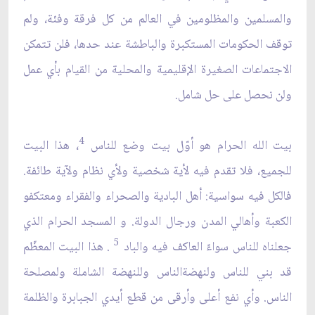
والمسلمين والمظلومين في العالم من كل فرقة وفئة، ولم
توقف الحكومات المستكبرة والباطشة عند حدها، فلن‏ تتمكن
الاجتماعات الصغيرة الإقليمية والمحلية من القيام بأي عمل
ولن نحصل على حل شامل.
4
بيت الله الحرام هو أوّل بيت وضع للناس
، هذا البيت
للجميع، فلا تقدم فيه لأية شخصية ولأي نظام ولآية طائفة.
فالكل فيه سواسية: أهل البادية والصحراء والفقراء ومعتكفو
الكعبة وأهالي المدن ورجال الدولة. و المسجد الحرام الذي
5
جعلناه للناس سواءً العاكف فيه والباد
. هذا البيت المعظّم
قد بني للناس ولنهضةالناس وللنهضة الشاملة ولمصلحة
الناس. وأي نفع أعلى وأرقى من قطع أيدي الجبابرة والظلمة