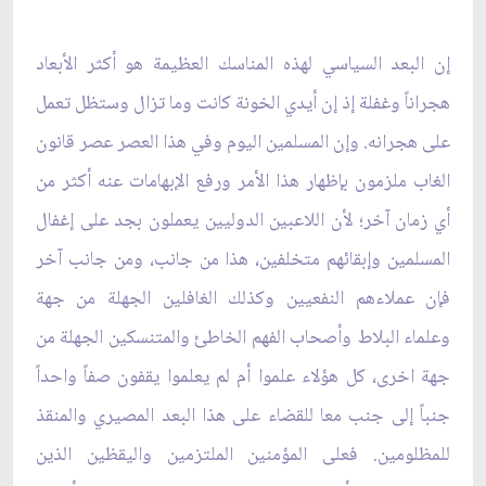
إن البعد السياسي لهذه المناسك العظيمة هو أكثر الأبعاد
هجراناً وغفلة إذ إن أيدي الخونة كانت وما تزال وستظل تعمل
على هجرانه. وإن المسلمين اليوم وفي هذا العصر عصر قانون
الغاب ملزمون بإظهار هذا الأمر ورفع الإبهامات عنه أكثر من
أي زمان آخر؛ لأن اللاعبين الدوليين يعملون بجد على إغفال
المسلمين وإبقائهم متخلفين، هذا من جانب، ومن جانب آخر
فإن عملاءهم النفعيين وكذلك الغافلين الجهلة من جهة
وعلماء البلاط وأصحاب الفهم الخاطئ والمتنسكين الجهلة من
جهة اخرى، كل هؤلاء علموا أم لم يعلموا يقفون صفاً واحداً
جنباً إلى جنب معا للقضاء على هذا البعد المصيري والمنقذ
للمظلومين. فعلى المؤمنين الملتزمين واليقظين الذين