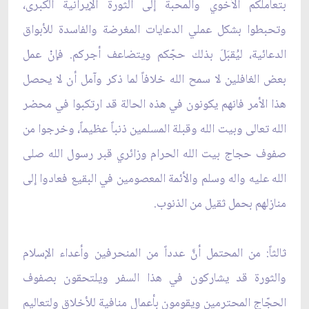
بتعاملكم الأخوي والمحبة إلى الثورة الإيرانية الكبرى،
وتحبطوا بشكل عملي الدعايات المغرضة والفاسدة للأبواق
الدعائية، ليُقبَلَ بذلك حجّكم ويتضاعف أجركم. فإنْ عمل
بعض الغافلين لا سمح الله خلافاً لما ذكر وآمل أن لا يحصل
هذا الأمر فانهم يكونون في هذه الحالة قد ارتكبوا في محضر
الله تعالى وبيت الله وقبلة المسلمين ذنباً عظيماً، وخرجوا من
صفوف حجاج بيت الله الحرام وزائري قبر رسول الله صلى
الله عليه واله وسلم والأئمة المعصومين في البقيع فعادوا إلى
منازلهم بحمل ثقيل من الذنوب.
ثالثاً: من المحتمل أنَّ عدداً من المنحرفين وأعداء الإسلام
والثورة قد يشاركون في هذا السفر ويلتحقون بصفوف
الحجّاج المحترمين ويقومون بأعمال منافية للأخلاق ولتعاليم