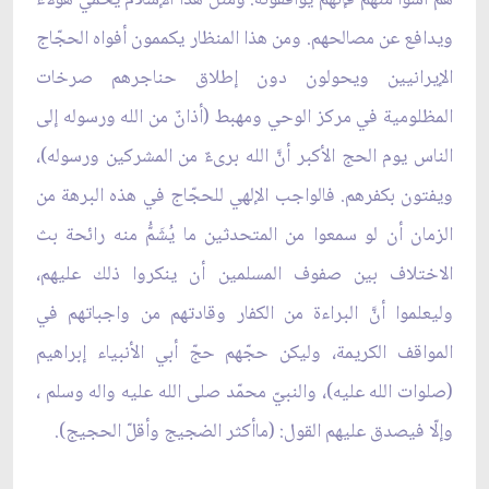
ويدافع عن مصالحهم. ومن هذا المنظار يكممون أفواه الحجّاج
الإيرانيين ويحولون دون إطلاق حناجرهم صرخات
المظلومية في مركز الوحي ومهبط (أذانٌ من الله ورسوله إلى
الناس يوم الحج الأكبر أنَّ الله برى‏ءٌ من المشركين ورسوله)،
ويفتون بكفرهم. فالواجب الإلهي للحجّاج في هذه البرهة من
الزمان أن لو سمعوا من المتحدثين ما يُشَمُّ منه رائحة بث
الاختلاف بين صفوف المسلمين أن ينكروا ذلك عليهم،
وليعلموا أنَّ البراءة من الكفار وقادتهم من واجباتهم في
المواقف الكريمة، وليكن حجّهم حجّ أبي الأنبياء إبراهيم
(صلوات الله عليه)، والنبيّ محمّد صلى الله عليه واله وسلم ،
وإلّا فيصدق عليهم القول: (ماأكثر الضجيج وأقلّ الحجيج).