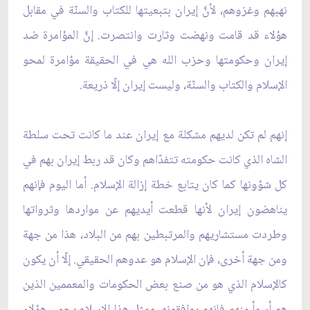
نهبهم وغزوهم، لأنَّ إيران بتبعيتها للكتاب والسنّة في مقابل
هؤلاء قد قامت ونهضت وثارت وانتصرت. إنَّ المؤامرة ضد
إيران وحكومتها وحزب الله هي في الحقيقة مؤامرة لمحو
الإسلام والكتاب والسنّة، وليست إيران إلّا ذريعة.
إنهم لم تكن لديهم مشكلة مع إيران عند ما كانت تحت سلطة
الشاه الذي كانت حكومته تتفدّاهم وكان قد ربط إيران بهم في
كل شؤونها كما كان يتابع خطة إزالة الإسلام. أما اليوم فإنهم
يناهضون إيران لأنها قطعت أيديهم عن مواردها وثرواتها
وطردت مستشاريهم والمرتبطين بهم من البلاد، هذا من جهة
ومن جهة أخرى، فإن الإسلام هو عدوهم الحقيقي. إلّا أن يكون
كالإسلام الذي هو من صنع بعض الحكومات والمعممين الذين
هم أسوأ منهم فإنهم يوافقونه. ومثل هذا الإسلام يحمي هؤلاء