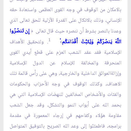
بالامكان من الوقوف في وجه القوى العظمى واستعادة حقه
الإنساني، وذلك بالاتكال على القدرة الآزلية للحق تعالى الذي
وعدنا بالنصر بشرط أن ننصره حيث قال تعالى
إِن تَنصُرُوا
﴿
1
اللَّهَ يَنصُرْكُمْ وَيُثَبِّتْ أَقْدَامَكُم
. ولتحقيق الأهداف
﴾
الإسلامية فقد عقد الشعب العزم على قطع أيدي القوى
المنحرفة والمخالفة للإسلام عن الدول الإسلامية
وإزالةالعوائق الداخلية والخارجية، وهي على رأس قائمة تلك
الاهداف، وكذلك الوقوف في وجه الأحزاب والحكومات
والفئات والأشخاص المخالفين للنهضات الإسلامية التي هي
بحمد الله على أبواب النمو والتشكل، وقد جعل الشعب
مقاومة هؤلاء وكفاحهم في إرجاء المعمورة في مقدمة
برامجه، فاطمئنّوا إلى وعد الله الصريح بالتوفيق المتواصل