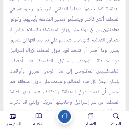
منطقية كما خدعوا صداماً العفلقي. ليرسخوا وجودهم في
المنطقة أكثر فأكثر ويتسلّموا مصير المنطقة بأيديهم. وكونوا
مطمئنّين إلى أنَّ دولة مثل إيران المتمسّكة بالإسلام، والتي لا
تتجاوز التعاليم الإلهية، لو شددتم علي يد صداقتها لن تصابوا
بضرر. وما أحسن أن تتحد قوى دول المنطقة لإزالة إسرائيل
من خارطة الوجود. إسرائيل المفسدة قد أوصلت
الفلسطينيين المظلومين إلى هذا الوضع المزري، وأوقعت
بلبنان البطل كل هذه المظالم، واعتدت على دول المنطقة. فما
أحسن أن تتحد دول المنطقة وتتكاتف فيما بينها لتنقذ
المنطقة من شر إسرائيل وحاميتها أمريكا. وإنني قد ذكّرت
مراراً أن إسرائيل تعتبر دولتها من النيل إلى الفرات، وتعتبركم
غاصبين لأراضيها، على أنها لا تجرؤُ أن تصرّح بذلك. كما أن
البحث
الأقسام
المكتبة
الملتيمديا