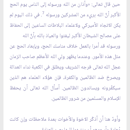
حين قال تعالى: «وأذان من الله ورسوله إلى الناس يوم الحج
7
الأكبر أنَّ الله بري‏ء من المشركين ورسوله
. في ذلك اليوم لم
يكن الاتجاه الأميركي ولاعلماء البلاطات الساعين إلى الحفاظ
على مصالح الشيطان الأكبر ليفتوا والعياذ بالله بأنَّ الله‏
ورسوله قد أمرا بالعمل خلاف مناسك الحج، وبإبعاد الحج عن
مثل هذه الأمور. وعندما يظهر ولي الله الأعظم صاحب الزمان
عجل الله تعالى فرجه الشريف ويطلق في الكعبة نداء العدالة
ويصرخ ضد الظالمين والكفرة، فإن هؤلاء العلماء هم الذين
سيكفّرونه ويساندون الظالمين. أسأل الله تعالى أن يحفظ
الإسلام والمسلمين من شرور الظالمين.
وأودّ هنا أن أذكّر الاخوة والأخوات بعدة ملاحظات وإن كانت
مُعادة وأرجوهم أن ينتبهوا إليها بعين العناية