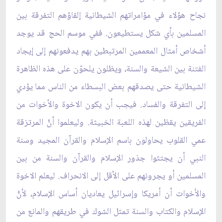
نجاح هؤلاء في مؤامراتهم الشيطانية إلقاؤهم التفرقة بين
المسلمين بأي شكل يستطيعون. ففي موسم الحج قد يوجد
أشخاص أمثال المعممين المرتبطين بهم يدفعونهم إلى إيجاد
الفتنة بين الشيعة والسنة، ويظلون يلحوّن على هذه الظاهرة
الشيطانية حتى يصدقهم بعض البسطاء من الناس مما يؤدي
إلى التفرقة والفساد. فيجب أن يكون الاخوة والأخوات من
الفريقين يقظين لهذه اللعبة الخبيثة. وليعلموا أنَّ المرتزقة
عمي القلوب يحاولون باسم الإسلام والقرآن المجيد وسنة
النبي أن يجتثوا جذور الإسلام والقرآن والسنة من بين
المسلمين أو يجرونهم على الأقل إلى الانحراف. ليعلم الاخوة
والأخوات أن أمريكا وإسرائيل يعاديان أساس الإسلام، لأنَّ
الإسلام والكتاب والسنة تمثل الشوك في طريقهم والمانع من