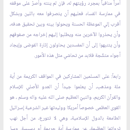
أمراً منافياً بمجرد رؤيتهم له، فإن لم ينته وأصرّ على موقفه
في ممارسة الفساد فعليهم أن يتصرفوا معه باللين وبشكل
أقرب إلي الموعظة الحسنة ويحولوا بينه وبين تحقيق هدفه،
وأن يحذروا الآخرين منه ويطلبوا إليهم إخراجه من صفوفهم
وأن يتنبهوا إلى أن المفسدين يحاولون إثارة الفوضى وإيجاد
أجواء متشّجة فلابد من تحاشي مثل هذه الأمور.
رابعاً: على المسلمين المشاركين في المواقف الكريمة من أية
ملة ومذهب، أن يعلموا جيداً أن العدو الأصلي للإسلام
والقرآن الكريم، والنبيّ العظيم صلى الله عليه واله وسلم ، هو
القوى العظمى خصوصاً أمريكا ووليدتها غير الشرعية إسرائيل
الطامعة بالدول الإسلامية، وهي لا تتورع، من‏ أجل نهب
ثرواتها العظيمة، عن ممارسة أية جريمة أو دسيسة. وسرّ