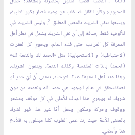
(الله)
. القضية قضية المثول بحضرته ومشاهدة جمال
المحبوب؛ وكأن القائل قد غاب عن وعيه فصار يكرر التلبية،
3
ويتبعوا بنفي الشريك بالمعنى المطلق
. وليس الشريك في
الألوهية فقط. إضافة إلى أن نفي الشريك يشمل في نظر أهل
المعرفة كل المراتب حتى فناء العالم، ويحوي كل الفقرات
(الاحتياطية) و (الاستحبابية) مثل «الحمد لك والنعمة لك»
(الحمد) بالذات المقدسة وكذلك النعمة، وينفون الشريك.
وهذا عند أهل المعرفة غاية التوحيد. بمعنى أنَّ أيّ حمدٍ أو
نعمةتتحقق في عالم الوجود هي حمد الله ونعمته من دون
شريك له ويجري هذا الهدف الأعلى في كل موقف ومشعر
ووقوف وحركة وسكون وعمل. أمّا غير هذا فهو الشرك
بالمعنى الأعمّ حيث إننا عمي القلوب كلنا مبتلون به فلأدع
هذا وأمضي.