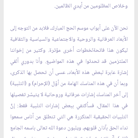
وخلاص المظلومين من أيدي الظالمين.
نحن الآن على أبواب موسم الحج المبارك، فلابد من التوجه إلى
الأبعاد العرفانية والروحية والاجتماعية والسياسية والثقافية
ليكون هذا فاتحةلخطوات أخرى مؤثرة. وكثير من إخواننا
الملتزمين قد تحدثوا في هذه المواضيع. وأنا بدوري ألقي
إشارة عابرة لبعض هذه الأبعاد، عسى أن تحصل بها الذكرى،
وبما أن في هذه المناسك الهامة من أوّل (الإحرام) و (التلبية)
إلى آخر المناسك إشارات عرفانية وروحانية لا يتيسّر تفصيلها
في هذا المقال، فسأكتفي ببعض إشارات التلبية فقط: إنَّ
التلبيات الحقيقية المتكررة هي التي تنطلق من أناس سمعوا
نداء الحق بآذان قلوبهم، ويلبون دعوة الله تعالى باسمه الجامع
2