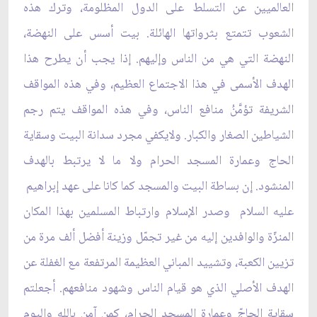
العالميين عن التسلط على الدول المظلومة، وترك هذه
الشعوب تتمتع بثرواتها الهائلة. بيت أسس على النهضة،
النهضة التي هي من الناس وإليهم. إذا يجب أن يطرح هذا
الهدف الأسمى في هذا الاجتماع العظيم، وفي هذه المواقف
الشريفة تؤمَّنُ منافع الناس، وفي هذه المواقف يتم رجم
الشياطين الصغار والكبار. ولايكفي مجرد سدانة البيت وسقاية
الحاج وعمارة المسجد الحرام ولا ما لا يرتبط بالهدف
المنشود. إن بساطة البيت والمسجد كما كانا على عهد إبراهيم
عليه السلام وصدر الإسلام وارتباط المسلمين بهذا المكان
المنزّة والوافدين إليه من غير تجمّل وزينة أفضل ألف مرة من
تزيين الكعبة، وتشييد المباني العظيمة المرتفعة مع الغفلة عن
الهدف الأصلي الذي هو قيام الناس وشهود منافعهم. أجعلتم
سقاية الحاجّ وعمارة المسجد الحرام، كمن آمن بالله واليوم