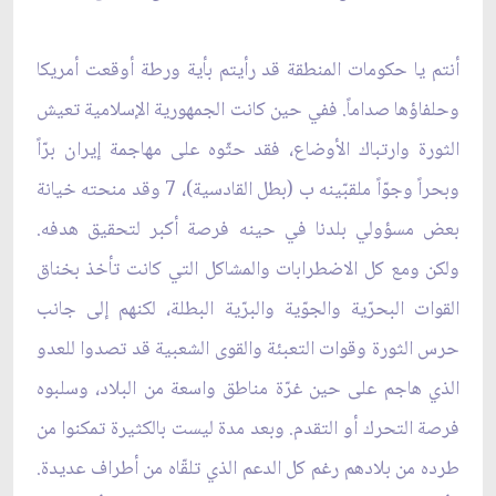
أنتم يا حكومات المنطقة قد رأيتم بأية ورطة أوقعت أمريكا
وحلفاؤها صداماً. ففي حين‏ كانت الجمهورية الإسلامية تعيش
الثورة وارتباك الأوضاع، فقد حثّوه على مهاجمة إيران برّاً
وبحراً وجوّاً ملقبّينه ب (بطل القادسية)، 7 وقد منحته خيانة
بعض مسؤولي بلدنا في حينه فرصة أكبر لتحقيق هدفه.
ولكن ومع كل الاضطرابات والمشاكل التي كانت تأخذ بخناق
القوات البحرّية والجوّية والبرّية البطلة، لكنهم إلى جانب
حرس الثورة وقوات التعبئة والقوى الشعبية قد تصدوا للعدو
الذي هاجم على حين غرّة مناطق واسعة من البلاد، وسلبوه
فرصة التحرك أو التقدم. وبعد مدة ليست بالكثيرة تمكنوا من
طرده من بلادهم رغم كل الدعم الذي تلقّاه من أطراف عديدة.