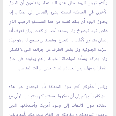
وأنتم ترون اليوم حال عدو الله هذا، وتعلمون أن الدول
الأخرى في المنطقة ليست بشئ بالقياس إلى صدّام. إنه
يحاول اليوم أن ينقذ نفسه من هذا المستنقع الرهيب الذي
غاص فيه، فيصرخ ولن يسمعه أحد. لو كانت إيران تعرف أنه
إنسان متوازن لأمّلت له النجاح. وشعبنا لن يسمح له وهو بهذه
النزعة الجنونية ولن يغض الطرف عن جرائمه التي لا تغتفر،
ولن يتركه وشأنه لمواصلة الخيانة. إنهم يبقونه في حال
اضطراب مهلك بين الحياة والموت حتى الوقت المناسب.
وإنني أحذّركم أنتم دول المنطقة بأن تبتعدوا عن هذه
المهلكة، وأنبهكم إلى أن تفكروا بمستقبلكم وتتبادلوا الرأي مع
العقلاء دون الالتفات إلى وعود أمريكا وأصدقائها، الذين
يريدون توريطكم واسقاطكم في الفخ، وخداعكم بأوهام غير