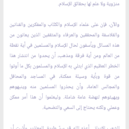
منزوية ولا علم لها بحقائق الإسلام.
والآن، فإن على علماء الإسلام والكتّاب والمفكرين والفنانين
والفلاسفة والمحققين والعرفاء والمثقفين الذين يعانون من
هذه المسائل ويأسفون لحال الإسلام والمسلمين في أية نقطة
من العالم ومن أية فرقة ومذهب، أن يحدوا من انتشار هذا
الخطر العظيم الذي ابتلي به الإسلام والمسلمون بكل ما أوتوا
من قوة وبأية وسيلة ممكنة، في المساجد والمحافل
والمجالس العامة، وأن يحذروا المسلمين منه وينبهوهم
ويهيئوهم لنهضة عامة شاملة. وليعلموا أن هذا أمر ممكن
وعملي ولكنه يحتاج إلى السعي والتضحية.
الشعب الإيراني أعزه الله قد سدّ طريق المعاذير وأثبت أن