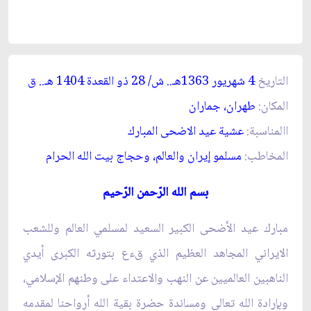
التاريخ
4 شهريور 1363هـ.. ش/ 28 ذو القعدة 1404 هـ.. ق‏
المكان:
طهران، جماران‏
االمناسبة:
عشية عيد الاضحى المبارك‏
المخاطب:
مسلمو إيران والعالم، وحجاج بيت الله الحرام‏
بسم الله الرّحمن الرّحيم‏
مبارك عيد الأضحى الكبير السعيد لمسلمي العالم وللشعب
الايراني المجاهد العظيم الذي ق‏ءع بتورثه الكبرى أيدي
الناهبين العالميين عن النهب والاعتداء على وطنهم الإسلامي،
وبإرادة الله تعالى ومساندة حضرة بقية الله أرواحنا لمقدمه