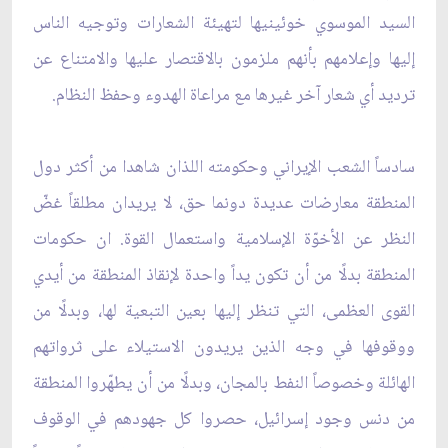
السيد الموسوي خوئينيها لتهيئة الشعارات وتوجيه الناس
إليها وإعلامهم بأنهم ملزمون بالاقتصار عليها والامتناع عن
ترديد أي شعار آخر غيرها مع مراعاة الهدوء وحفظ النظام.
سادساً الشعب الإيراني وحكومته اللذان شاهدا من أكثر دول
المنطقة معارضات عديدة دونما حق، لا يريدان مطلقاً غضّ
النظر عن الأخوّة الإسلامية واستعمال القوة. ان حكومات
المنطقة بدلًا من أن تكون يداً واحدة لإنقاذ المنطقة من أيدي
القوى العظمى، التي تنظر إليها بعين التبعية لها، وبدلًا من
ووقوفها في وجه الذين يريدون الاستيلاء على ثرواتهم
الهائلة وخصوصاً النفط بالمجان، وبدلًا من أن يطهّروا المنطقة
من دنس وجود إسرائيل، حصروا كل جهودهم في الوقوف