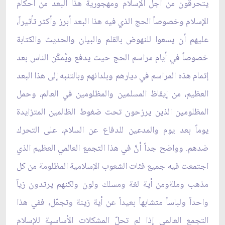
يتحرقون من أجل الإسلام ومهجورية هذا البعد من أحكام
الإسلام وخصوصاً الحج الذي فيه هذا البعد أبرز وأكثر تأثيراً،
عليهم أن يسعوا للنهوض بالقلم والبيان والحديث والكتابة
خصوصاً في أيام مراسم الحج حيث يدفع ويُمكّن الناس بعد
إتمام هذه المراسم في ديارهم وبلدانهم وبالتنبه إلى هذا البعد
العظيم، من إيقاظ المسلمين والمظلومين في العالم، وحمل
المظلومين الذين يرزحون تحت ضغوط الظالمين المتزايدة
يوماً بعد يوم والمدعين للدفاع عن السلام، على التحرك
ضدهم. وواضح جداً أنَّ في هذا التجمع العالمي العظيم الذي
اجتمعت فيه جميع فئات الشعوب الإسلامية المظلومة من كل
مذهب وملةومن أية لغة ومسلك ولون ولكنهم يرتدون زياً
واحداً ولباساً متشابهاً بعيداً عن أية زينة وتجمّل، ففي هذا
التجمع العالمي إذا لم تحلّ المشكلات الأساسية للإسلام