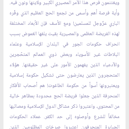
ويغتنمون فرص هذا الأمر المصيري الكبير ولايتها ونون فيه.
وأية فرصة أهم وأسمى من تجمع الحج العظيم الذي وفّره
الباري عزّوجل للمسلمين! ومع الأسف فإن الأبعاد المختلفة
لهذه الفريضة العظمى والمصيرية بقيت يلفها الغموض بسبب
انحراف حكومات الجور في البلدان الإسلامية وعلماء
البلاطات غير الأسوياء وبعض ذوي العمائم المتحّجرين
والآدعياء الذين يفهمون الأمور على غير حقيقتها. هؤلاء
المتحجرون الذين يعارضون حتى تشكيل حكومة إسلامية
ويعتبرونها أسوأ من حكومة الطاغوت! هم أصحاب الأفكار
المنحرفة الذين جعلوا فريضة الحج محدودة بمظاهر خالية
من المحتوى، واعتبروا ذكر مشاكل الدول الإسلامية ومصائبها
مخالفاً للشرع وأوصلوه إلى حد الكفر. عملاء الحكومات
الجبابرة المنحرفون اعتبروا صرخات المظلومين الذين