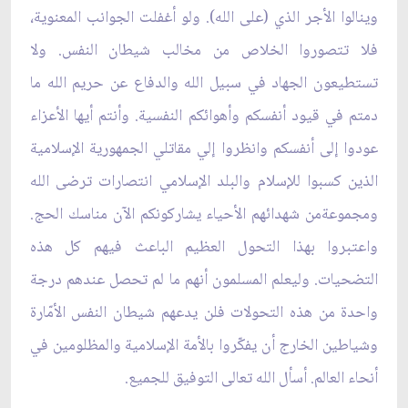
وينالوا الأجر الذي (على الله). ولو أغفلت الجوانب المعنوية،
فلا تتصوروا الخلاص من مخالب شيطان النفس. ولا
تستطيعون الجهاد في سبيل الله والدفاع عن حريم الله ما
دمتم في قيود أنفسكم وأهوائكم النفسية. وأنتم أيها الأعزاء
عودوا إلى أنفسكم وانظروا إلي مقاتلي الجمهورية الإسلامية
الذين كسبوا للإسلام والبلد الإسلامي انتصارات ترضى الله
ومجموعةمن شهدائهم الأحياء يشاركونكم الآن مناسك الحج.
واعتبروا بهذا التحول العظيم الباعث فيهم كل هذه
التضحيات. وليعلم المسلمون أنهم ما لم تحصل عندهم درجة
واحدة من هذه التحولات فلن يدعهم شيطان النفس الأمّارة
وشياطين الخارج أن يفكّروا بالأمة الإسلامية والمظلومين في
أنحاء العالم. أسأل الله تعالى التوفيق للجميع.