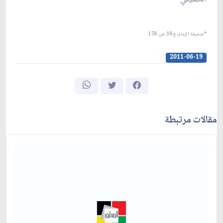
*صحيفة الإمام، ج‏18، ص: 158
2011-06-19
مقالات مرتبطة