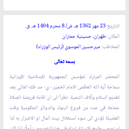
التاريخ
23 مهر 1362 هـ. ش/ 8 محرم 1404 هـ. ق.
المكان:
طهران، حسينية جماران‏
المخاطب:
ميرحسين الموسوي (رئيس الوزراء)
بسمه تعالى
المحضر المبارك لمؤسس الجمهورية الإسلامية الإيرانية
سماحة آية الله العظمى الامام الخمين- ي- مد ظله العالي بعد
تقديم السلام وآلاف التحية. نظراً الى ان اقامة فريضة الصلاة
جماعة في عدد من فروع البنوك والدوائر الحكومية وقت
الفضيلة تؤدي الى سوء استغلال بيت المال او الاضرار به لذا
استوجب طرح الاسئلة ادناه في هذا الخصوص: أولًا: اذا كان