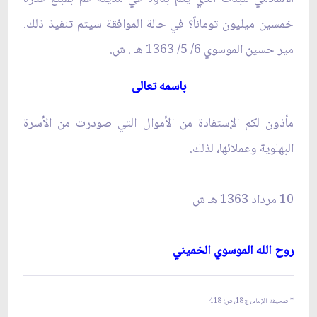
خمسين ميليون توماناً؟ في حالة الموافقة سيتم تنفيذ ذلك.
مير حسين الموسوي 6/ 5/ 1363 هـ . ش‏.
باسمه تعالى‏
مأذون لكم الإستفادة من الأموال التي صودرت من الأسرة
البهلوية وعملائها، لذلك.
10 مرداد 1363 هـ ش‏
روح الله الموسوي الخميني‏
* صحيفة الإمام، ج‏18، ص: 418