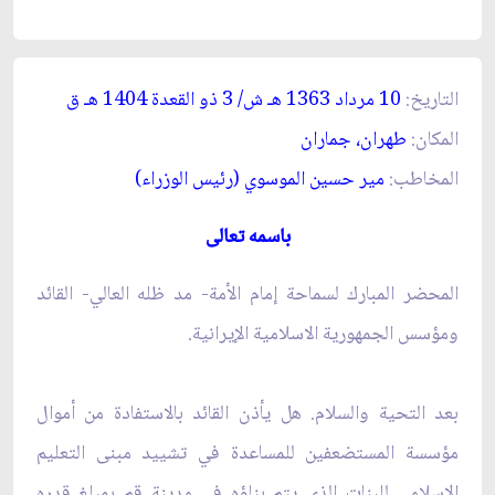
التاريخ:
10 مرداد 1363 هـ ش/ 3 ذو القعدة 1404 هـ ق‏
المكان:
طهران، جماران‏
المخاطب:
مير حسين الموسوي (رئيس الوزراء)
باسمه تعالى‏
المحضر المبارك لسماحة إمام الأمة- مد ظله العالي- القائد
ومؤسس الجمهورية الاسلامية الإيرانية.
بعد التحية والسلام. هل يأذن القائد بالاستفادة من أموال
مؤسسة المستضعفين للمساعدة في تشييد مبنى التعليم
الاسلامي للبنات الذي يتم بناؤه في مدينة قم بمبلغ قدره