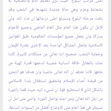
اعلى مراتب البلوغ. حيث نرى تقديم الدم والتضحية به
بشجاعة وعزم وهي حالة جديدة نشهدها في الشعب وقد
بلغت مرحلة البلوغ وستبلغ اعلى درجاتها ان شاء الله. ولي
الامل ان يكون هذا العام مثل العام الماضي وجميع الاعوام
مباركا، وان يعمل جميع المؤسسات الحكومية طبق القوانين
الاسلامية وتحل المشاكل الواحدة بعد الاخرى‏ بقدرة الإيمان
وحماية الشعب. صحيح اننا نعاني من مشكلات كثيرة، لكننا
نملك بالمقابل طاقة انسانية عجيبة تدعمها قدرة الهية من
خلفها. فاننا نعتقد ان الله تعالى حامينا وان هدفنا هو التحرر
من قبضة أعداء الإسلام وتحقيق استقلال بلدنا الاسلامي
بالشكل الذي لا تستطيع قوة ان تسي‏ء اليه حيث قمنا بالثورة
من اجل الله تعالى ومن اجله نواصل الثورة. وانني على امل ان
نسيطر في هذا العام على الاوضاع أفضل من السنوات السابقة.