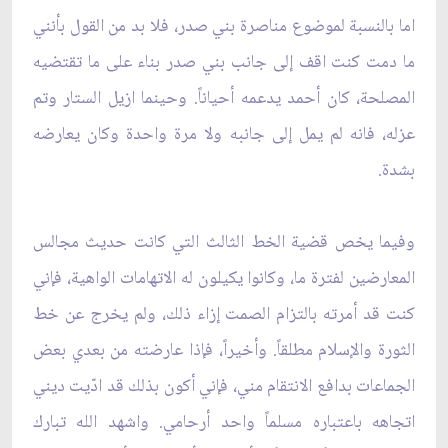
اما بالنسبة لموضوع مناصرة بني صدر، فلا بد من القول بأنني
ما دمت كنت اقف إلى جانب بني صدر بناء على ما تقتضيه
المصلحة، كان أحمد يدعمه أحياناً. وحينما ازيل الستار وتم
عزله، فانه لم يمل إلى جانبه ولا مرة واحدة وكان يعارضه
بشدة.
وفيما يخص قضية الخط الثالث التي كانت حديث مجالس
المعارضين لفترة ما، وكانوا يكيلون له الاتهامات الواهية، فإني
كنت قد أمرته بالتزام الصمت إزاء ذلك، ولم يخرج عن خط
الثورة والإسلام مطلقاً. وأخيراً، فإذا عارضته من بعدي بعض
الجماعات بدافع الانتقام مني، فإني أكون بذلك قد ادّيت ديني
اتجاهه باعتباره مسلماً واحد أرحامي. واشهد الله تبارك