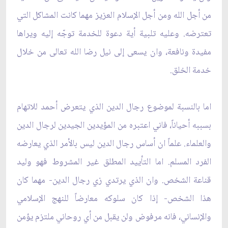
من أجل الله ومن أجل الإسلام العزيز مهما كانت المشاكل التي
تعترضه. وعليه تلبية أية دعوة للخدمة توجّه إليه ويراها
مفيدة ونافعة، وان يسعى إلى نيل رضا الله تعالى من خلال
خدمة الخلق.
اما بالنسبة لموضوع رجال الدين الذي يتعرض أحمد للاتهام
بسببه أحياناً، فاني اعتبره من المؤيدين الجيدين لرجال الدين
والعلماء. علماً ان أساس رجال الدين ليس بالأمر الذي يعارضه
الفرد المسلم. اما التأييد المطلق غير المشروط فهو وليد
قناعة الشخص. وان الذي يرتدي زي رجال الدين- مهما كان
هذا الشخص- إذا كان سلوكه معارضاً للنهج الإسلامي
والإنساني، فانه مرفوض ولن يقبل من أي روحاني ملتزم يؤمن