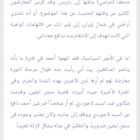
متحف (عباسي) ونقلها إلى باريس. وقد كرس المعارضون
الكثير من وقتهم للحديث عن هذا الموضوع. أو أنه اشترى
أراضي في شمال إيران، إلى غير ذلك من الاتهامات الواهية
التي كانت تهدف إلى الانتقام منه بدافع معاداتي.
اما في الأمور السياسية، فقد اتهموا أحمد في فترة ما بأنه
يناصر المنافقين، بيد أني رأيت منه طوال مرحلة الثورة
معارضة لهم لم أرها لدى الآخرين بهذه الشدة والحزم. وفي
الفترة الأخيرة حيث أثيرت قضية سجن ايفين، وقدمت
شكاوى ضد السيد لاجوردي، لم أرَ شخصاً آخر غير أحمد دافع
عن السيد لاجوردي ووقف إلى جانبه، وكان يعتبر وجوده في
سجن ايفين ضرورياً، والتفكير في عزله يشكل كارثة تقريباً.