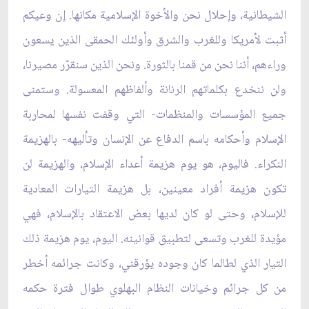
الشيطانية، وإحلال نحن والأخوة الإسلامية مكانها. إن وعيكم
أثبت لأمريكا وللغرب والشرق وأولئك الحمقى الذين يسعون
وراءهم، أننا نحن من قمنا بالثورة. ونحن الذين سنقرّر مصيرنا،
ولن ننخدع بكلماتهم الرنانة وألفاظهم المعسولة. وستمنى
جميع المؤسسات والمنظمات- التي وقفت نفسها لمحاربة
الإسلام وأحكامه باسم الدفاع عن الإنسان وتأليهه- بالهزيمة
النكراء. فاليوم، هو يوم هزيمة أعداء الإسلام، والهزيمة لن
تكون هزيمة أفراد معينين، بل هزيمة التيارات المعادية
للإسلام، وحتى لو كان لديها بعض الاعتقاد بالإسلام، فهي
مؤيدة للغرب وتسعى لتطبيق قوانينه. اليوم، يوم هزيمة ذلك
التيار الذي لطالما كان وجوده يؤرقني، وكانت جرائمه أخطر
من كل جرائم وخيانات النظام البهلوي طوال فترة حكمه