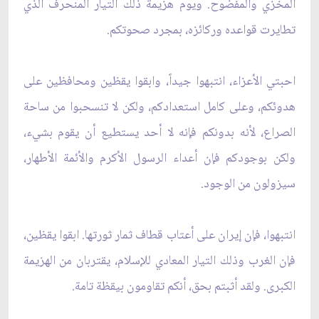
المخزي والمفضوح. ويوم هزيمة ذلك التيار المنحرف الذي
تطايرت قواعده وركائزه، بمجرد صحوتكم.
احبتي الأعزاء، انتبهوا جيداً، وابقوا يقظين ومحافظين على
هدوئكم، وعلى كامل استعدادكم، ولكن لا تنسحبوا من ساحة
الصراع، لأنه بدونكم فإنه لا أحد يستطيع أن يقوم بشي‏ء،
ولكن بوجودكم فإن أعداء الرسول الأكرم والأئمة الأطهار،
سيزولون من الوجود.
انتبهوا، فإن إيران على أعتاب قطاف ثمار ثورتها. ابقوا يقظين،
فإن الغرب وذلك التيار المعادي للإسلام، يقتربان من الهزيمة
الكبرى. ولقد أثبتم بحق، أنكم تقاومون بيقظة تامة.