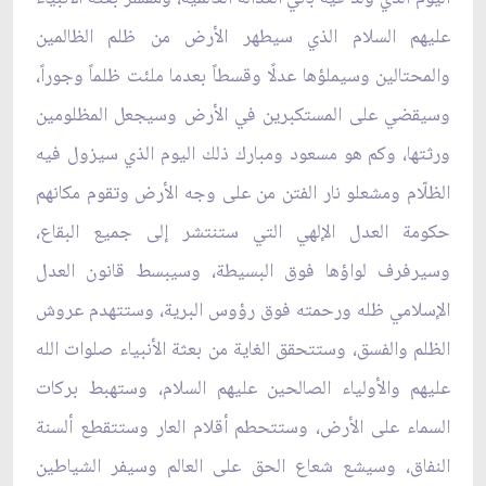
عليهم السلام الذي سيطهر الأرض من ظلم الظالمين
والمحتالين وسيملؤها عدلًا وقسطاً بعدما ملئت ظلماً وجوراً،
وسيقضي على المستكبرين في الأرض وسيجعل المظلومين
ورثتها، وكم هو مسعود ومبارك ذلك اليوم الذي سيزول فيه
الظلّام ومشعلو نار الفتن من على وجه الأرض وتقوم مكانهم
حكومة العدل الإلهي التي ستنتشر إلى جميع البقاع،
وسيرفرف لواؤها فوق البسيطة، وسيبسط قانون العدل
الإسلامي ظله ورحمته فوق رؤوس البرية، وستتهدم عروش
الظلم والفسق، وستتحقق الغاية من بعثة الأنبياء صلوات الله
عليهم والأولياء الصالحين عليهم السلام، وستهبط بركات
السماء على الأرض، وستتحطم أقلام العار وستتقطع ألسنة
النفاق، وسيشع شعاع الحق على العالم وسيفر الشياطين