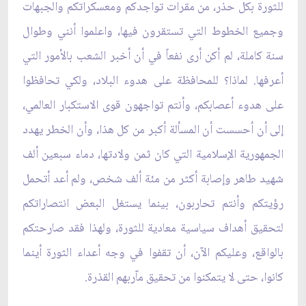
للثورة بكل حذر، من مقرات تواجدكم ومعسكراتكم والجبهات
وجميع الخطوط التي تستقرون فيها، واعلموا أنني وطوال
سنة كاملة، لم أكن أرى نفعاً في أن أخبر الشعب بالأمور التي
أعرفها. لماذا؟ للمحافظة على هدوء البلاد، ولكي تحافظوا
على هدوء أعصابكم، وأنتم تواجهون قوى الاستكبار العالمي،
إلى أن أحسست أن المسألة أكبر من كل هذا، وأن الخطر يهدد
الجمهورية الإسلامية التي كان ثمن ولادتها، دماء سبعين ألف
شهيد طاهر وإصابة أكثر من مئة ألف شخص، ولم أعد أتحمل
رؤيتكم وأنتم تحاربون، بينما يستغل البعض انتصاراتكم
لتحقيق أهداف سياسية معادية للثورة، ولهذا فقد صارحتكم
بالواقع، وعليكم الآن، أن تقفوا في وجه أعداء الثورة أينما
كانوا، حتى لا يتمكنوا من تحقيق مآربهم القذرة.