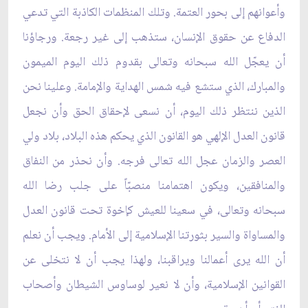
وأعوانهم إلى بحور العتمة. وتلك المنظمات الكاذبة التي تدعي
الدفاع عن حقوق الإنسان، ستذهب إلى غير رجعة. ورجاؤنا
أن يعجّل الله سبحانه وتعالى بقدوم ذلك اليوم الميمون
والمبارك، الذي ستشع فيه شمس الهداية والإمامة. وعلينا نحن
الذين ننتظر ذلك اليوم، أن نسعى لإحقاق الحق وأن نجعل
قانون العدل الإلهي هو القانون الذي يحكم هذه البلاد، بلاد ولي
العصر والزمان عجل الله تعالى فرجه. وأن نحذر من النفاق
والمنافقين، ويكون اهتمامنا منصبّاً على جلب رضا الله
سبحانه وتعالى، في سعينا للعيش كإخوة تحت قانون العدل
والمساواة والسير بثورتنا الإسلامية إلى الأمام. ويجب أن نعلم
أن الله يرى أعمالنا ويراقبنا، ولهذا يجب أن لا نتخلى عن
القوانين الإسلامية، وأن لا نعير لوساوس الشيطان وأصحاب