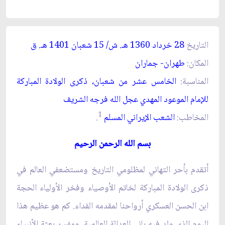
التاريخ
28 خرداد 1360 هـ. ش/ 15 شعبان 1401 هـ. ق‏
المكان:
طهران- جماران‏
المناسبة:
الخامس عشر من شعبان، ذكرى الولادة المباركة
للإمام الموعود المهدي عجل الله فرجه الشريف
1
المخاطب:
الشعب الإيراني المسلم
.
بسم الله الرحمن الرحيم‏
أتقدم بأحر التهاني لمظلومي التاريخ ومستضعفي العالم في
ذكرى الولادة المباركة لخاتم الأوصياء وفخر الأولياء الحجة
ابن الحسن العسكري أرواحنا لمقدمه الفداء. كم هو عظيم هذا
اليوم الذي ولد فيه باني العدالة العالمية، ومفسر بعثة الأنبياء