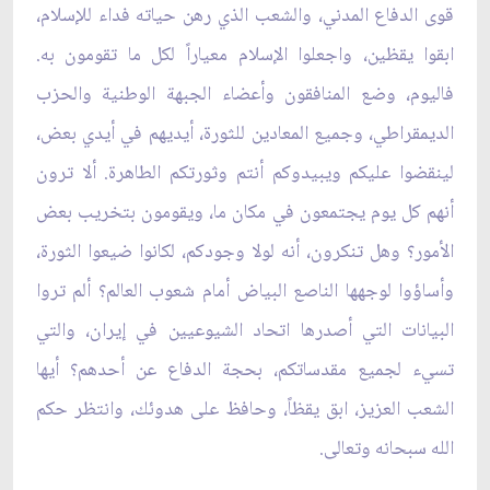
قوى الدفاع المدني، والشعب الذي رهن حياته فداء للإسلام،
ابقوا يقظين، واجعلوا الإسلام معياراً لكل ما تقومون به.
فاليوم، وضع المنافقون وأعضاء الجبهة الوطنية والحزب
الديمقراطي، وجميع المعادين للثورة، أيديهم في أيدي بعض،
لينقضوا عليكم ويبيدوكم أنتم وثورتكم الطاهرة. ألا ترون
أنهم كل يوم يجتمعون في مكان ما، ويقومون بتخريب بعض
الأمور؟ وهل تنكرون، أنه لولا وجودكم، لكانوا ضيعوا الثورة،
وأساؤوا لوجهها الناصع البياض أمام شعوب العالم؟ ألم تروا
البيانات التي أصدرها اتحاد الشيوعيين في إيران، والتي
تسي‏ء لجميع مقدساتكم، بحجة الدفاع عن أحدهم؟ أيها
الشعب العزيز، ابق يقظاً، وحافظ على هدوئك، وانتظر حكم
الله سبحانه وتعالى.