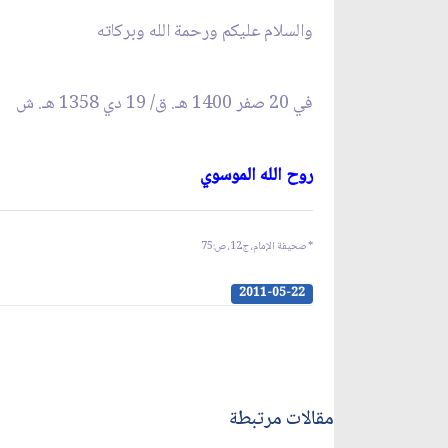
والسلام عليكم ورحمة الله وبركاته‏
في 20 صفر 1400 ه
ـ
. ق/ 19 دي 1358 ه
ـ
. ش‏
روح الله الموسوي‏
* صحيفة الإمام، ج12، ص:
75
2011-05-22
مقالات مرتبطة