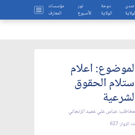
صدى
دوحة
نور
مؤسسات
لولاية
الولاية
الأسبوع
المعارف
لموضوع: اعلام
ستلام الحقوق
لشرعية
مخاطب: عباس علي عميد الزنجاني‏
د الزوار: 627