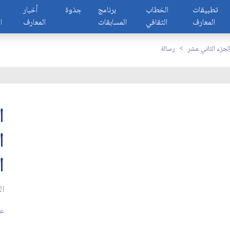
تطبيقات
الخطاب
برنامج
جذوة
أخبار
المعارف
الثقافي
المسابقات
المعارف
ا
لجزء الثاني عشر
رسالة
ا
ا
ا
ال
عد