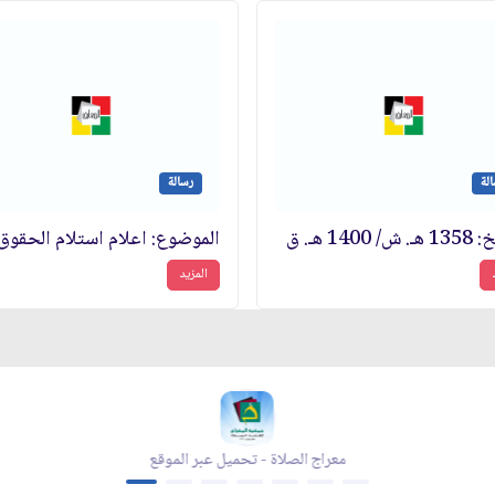
لة
رسالة
1400 هـ. ق‏
المزيد
معراج الصلاة - تحميل عبر الموقع