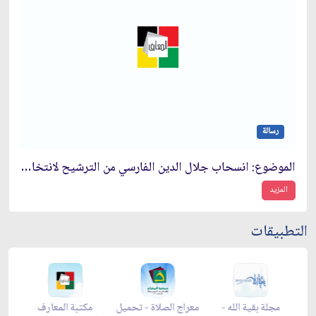
رسالة
الموضوع: انسحاب جلال الدين الفارسي من الترشيح لانتخابات رئاسة الجمهورية
المزيد
التطبيقات
-
مجلة بقية الله -
معراج الصلاة - تحميل
مكتبة المعارف