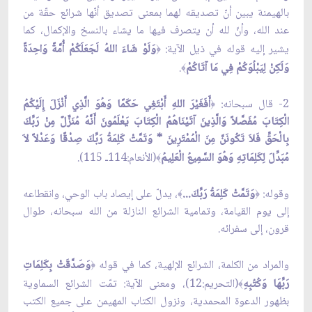
بالهيمنة يبين أنّ تصديقه لهما بمعنى تصديق أنّها شرائع حقّة من
عند الله، وأنّ لله أن يتصرف فيها ما يشاء بالنسخ والإكمال، كما
يشير إليه قوله في ذيل الآية:
وَلَوْ شَاءَ اللهُ لَجَعَلَكُمْ أُمَّةً وَاحِدَةً
﴿
وَلَكِنْ لِيَبْلُوَكُمْ فِي مَا آتَاكُمْ
.
﴾
2- قال سبحانه:
أَفَغَيْرَ اللهِ أَبْتَغِي حَكَمًا وَهُوَ الَّذِي أَنْزَلَ إِلَيْكُمُ
﴿
الْكِتَابَ مُفَصَّلاً وَالَّذِينَ آتَيْنَاهُمُ الْكِتَابَ يَعْلَمُونَ أَنَّهُ مُنَزَّلٌ مِنْ رَبِّكَ
بِالْحَقِّ فَلاَ تَكُونَنَّ مِنَ الْمُمْتَرِينَ * وَتَمَّتْ كَلِمَةُ رَبِّكَ صِدْقًا وَعَدْلاً لاَ
مُبَدِّلَ لِكَلِمَاتِهِ وَهُوَ السَّمِيعُ الْعَلِيمُ
(الأنعام:114ـ 115).
﴾
وقوله:
وَتَمَّتْ كَلِمَةُ رَبِّكَ...
، يدلّ على إيصاد باب الوحي، وانقطاعه
﴾
﴿
إلى يوم القيامة، وتمامية الشرائع النازلة من الله سبحانه، طوال
قرون، إلى سفرائه.
والمراد من الكلمة، الشرائع الإلهية، كما في قوله
وَصَدَّقَتْ بِكَلِمَاتِ
﴿
رَبِّهَا وَكُتُبِهِ
(التحريم:12)، ومعنى الآية: تمّت الشرائع السماوية
﴾
بظهور الدعوة المحمدية، ونزول الكتاب المهيمن على جميع الكتب