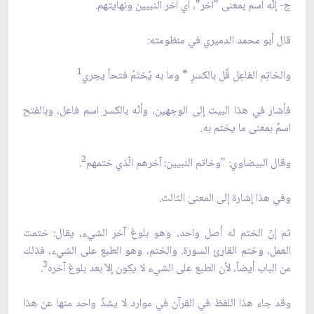
ج- إنّه اسم بمعنى "آخر"، أي آخر النبيين ونهايتهم.
قال أبو محمد الدميري في منظومته:
1
والخاتِم الفاعِل قُل بالكسرِ * وما به يُختَمُ فتحاً يجري
فأشار في هذا البيت إلى الوجهين، وأنّه بالكسر اسم فاعل، وبالفتح
اسمٌ بمعنى ما يختم به.
2
وقال البيضاوي: "وخاتم النبيين: آخرهم الّذي ختمهم
.
وفي هذا إشارة إلى المعنى الثالث.
ثم إنّ الختم له أصل واحد، وهو بلوغ آخر الشيء، يقال: ختمت
العمل، وختم القارئ السورة. والختم، وهو الطبع على الشيء، فذلك
3
من الباب أيضاً، لأن الطبع على الشيء لا يكون إلاّ بعد بلوغ آخره
.
وقد جاء هذا اللفظ في القرآن في موارد لا يشذّ واحد منها عن هذا