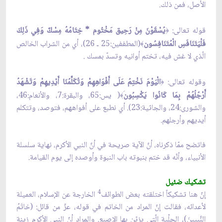
الأصل، فمن ذلك.
قوله تعالى:
يُسْقَوْنَ مِنْ رَحِيق مَخْتُوم * خِتَامُهُ مِسْكٌ وَفِي ذَلِكَ
﴿
فَلْيَتَنَافَسِ الْمُتَنَافِسُون
(المطففين:25 ـ 26)، أي من الشراب الخالص
﴾
الّذي لا غش فيه، تختم أوانيه وتسدّ بمسك .
وقوله تعالى:
الْيَوْمَ نَخْتِمُ عَلَى أَفْوَاهِهِمْ وَتُكَلِّمُنَا أَيْدِيهِمْ وَتَشْهَدُ
﴿
أَرْجُلُهُمْ بِمَا كَانُوا يَكْسِبُون
( يس:65، والبقرة:7، والأنعام:46،
﴾
والشورى:24، والجاثية:23). أي نطبع على أفواههم، فتوصد، وتتكلم
أيديهم وأرجلهم.
فاتضح ممّا ذكرناه، أنّ الآية صريحة في أنّ النبي الأكرم، نهاية سلسلة
الأنبياء، وأنّه قد ختم بنبوته باب النبوة وأوصده إلى يوم القيامة.
تشكيك ضئيل
4
إنّ هنا تشكيكاً اختلقته بعض الطوائف
الخارجة عن الإسلام، العميلة
لأعدائه، فقالت إنّ المراد من الخاتم في قوله، عزّ من قائل: (خاتَمُ
النَّبيينَ)، الحِلْية الّتي يزيّن بها الإصبع. والمراد أنّ النبي الأكرم زينة