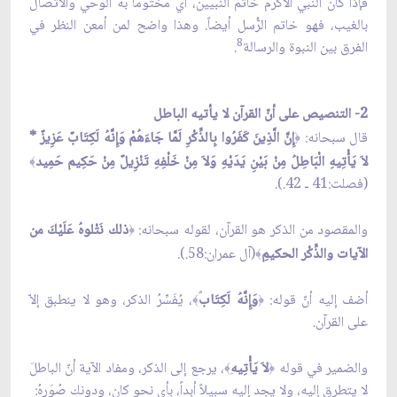
فإذا كان النبي الأكرم خاتم النبيين، أي مختوماً به الوحي والاتّصال
بالغيب، فهو خاتم الرُّسل أيضاً. وهذا واضح لمن أمعن النظر في
8
الفرق بين النبوة والرسالة
.
2- التنصيص على أنّ القرآن لا يأتيه الباطل
قال سبحانه:
إِنَّ الَّذِينَ كَفَرُوا بِالذِّكْرِ لَمَّا جَاءَهُمْ وَإِنَّهُ لَكِتَابٌ عَزِيزٌ *
﴿
لاَ يَأْتِيهِ الْبَاطِلُ مِنْ بَيْنِ يَدَيْهِ وَلاَ مِنْ خَلْفِهِ تَنْزِيلٌ مِنْ حَكِيم حَمِيد
﴾
(فصلت:41 ـ 42.).
والمقصود من الذكر هو القرآن، لقوله سبحانه:
ذلك نَتْلوهُ عَلَيْكَ من
﴿
الآيات والذِّكْر الحكيمِ
(آل عمران:58.).
﴾
أضف إليه أنّ قوله:
وَإِنَّهُ لَكِتَاب
، يُفَسِّرُ الذكر، وهو لا ينطبق إلاّ
﴾
﴿
على القرآن.
والضمير في قوله
لاَ يَأْتِيه
، يرجع إلى الذكر، ومفاد الآية أنّ الباطلَ
﴾
﴿
لا يتطرق إليه، ولا يجد إليه سبيلاً أبداً، بأي نحو كان، ودونك صُوَرهُ: