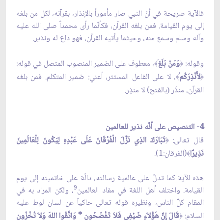
فالآية صريحة في أنّ النبي صار مأموراً بالإنذار، بقرآنه، لكل من بلغه
إلى يوم القيامة. فمن بلغه القرآن، فكأنّما رأى محمداً صلى الله عليه
وآله وسلم وسمع منه، وحيثما يأتيه القرآن، فهو داع له ونذير.
وقوله:
وَمَنْ بَلَغ
، معطوف على الضمير المنصوب المتصل في قوله:
﴾
﴿
لأُنْذِرَكُم
، لا على الفاعل المستتر، أعني: ضمير المتكلم. فمن بلغه
﴾
﴿
القرآن، منذَر
بالفتح) لا منذِر.
(
4- التنصيص على أنّه نذير للعالمين
قال تعالى:
تَبَارَكَ الذِي نَزَّلَ الْفُرْقَانَ عَلَى عَبْدِهِ لِيَكُونَ لِلْعَالَمِينَ
﴿
نَذِيرًا
(الفرقان:1).
﴾
هذه الآية كما تدلّ على عالمية رسالته، دالّة على خاتميته إلى يوم
9
القيامة. واختلف أهل اللغة في مفاد العالمين
، ولكن المراد به في
المقام كلّ الناس، ونظيره قوله تعالى حاكياً عن لسان لوط عليه
السلام:
قَالَ إِنَّ هَؤُلاَءِ ضَيْفِي فَلاَ تَفْضَحُونِ * وَاتَّقُوا اللهَ وَلاَ تُخْزُونِ
﴿