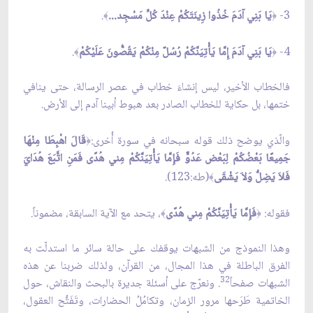
3-
يَا بَنِي آدَمَ خُذُوا زِينَتَكُمْ عِنْدَ كُلِّ مَسْجِد...
.
﴾
﴿
4-
يَا بَنِي آدَمَ إِمَّا يَأْتِيَنَّكُمْ رُسُلٌ مِنْكُمْ يَقُصُّونَ عَلَيْكُمْ
.
﴾
﴿
فالخطاب الأخير، ليس إنشاءَ خطاب في عصر الرسالة، حتى ينافي
ختمها، بل حكاية للخطاب الصادر بعد هبوط أبينا آدم إلى الأرض.
والّذي يوضح ذلك قوله سبحانه في سورة أُخرى:
قَالَ اهْبِطَا مِنْهَا
﴿
جَمِيعًا بَعْضُكُمْ لِبَعْض عَدُوٌّ فَإِمَّا يَأْتِيَنَّكُمْ مِني هُدًى فَمَنِ اتَّبَعَ هُدَايَ
فَلاَ يَضِلُّ وَلاَ يَشْقَى
(طه:123).
﴾
فقوله:
فَإِمَّا يَأْتِيَنَّكُمْ مِني هُدًى
، يتحد مع الآية السابقة، مضموناً.
﴾
﴿
وهذا النموذج من الشبهات يوقفك على حالة سائر ما استدلّت به
الفرق الباطلة في هذا المجال، من القرآن، ولذلك ضربنا عن هذه
32
الشبهات صفحاً
. ونعرّج على أسئلة جديرة بالبحث والنقاش، حول
الخاتمية طَرَحها مرور الزمان، وتكامُلُ الحضارات، وتَفَتُّح العقول،