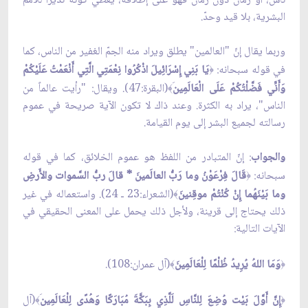
ناس، أو زمان دون زمان فهو على إطلاقه، يعطي كونه نذيراً للأُمم
البشرية، بلا قيد وحدّ.
وربما يقال إنّ "العالمين" يطلق ويراد منه الجمّ الغفير من الناس، كما
في قوله سبحانه:
يَا بَنِي إِسْرَائِيلَ اذْكُرُوا نِعْمَتِي الَّتِي أَنْعَمْتُ عَلَيْكُمْ
﴿
وَأَنِّي فَضَّلْتُكُمْ عَلَى الْعَالَمِين
(البقرة:47). ويقال: "رأيت عالماً من
﴾
الناس"، يراد به الكثرة. وعند ذاك لا تكون الآية صريحة في عموم
رسالته لجميع البشر إلى يوم القيامة.
والجواب
: إنّ المتبادر من اللفظ هو عموم الخلائق، كما في قوله
سبحانه:
قَالَ فِرْعَوْنُ وما رَبُّ العالَمينَ * قالَ ربُّ السَّموات والأَرضِ
﴿
وما بَيْنَهُما إِنْ كُنْتُمْ موقِنينَ
(الشعراء:23 ـ 24). واستعماله في غير
﴾
ذلك يحتاج إلى قرينة، ولأجل ذلك يحمل على المعنى الحقيقي في
الآيات التالية:
وَمَا اللهُ يُرِيدُ ظُلْمًا لِلْعَالَمِينَ
(آل عمران:108).
﴾
﴿
إِنَّ أَوَّلَ بَيْت وُضِعَ لِلنَّاسِ لَلَّذِي بِبَكَّةَ مُبَارَكًا وَهُدًى لِلْعَالَمِين
(آل
﴾
﴿