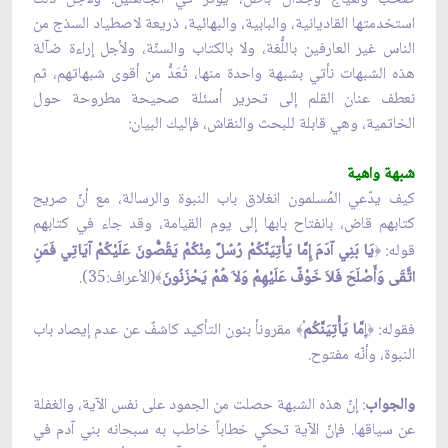
استخدمتها القاديانية، والبابية، والبهائية، ذريعة لاصطياد السذج من
الناس غير العارفين باللُّغة، ولا بالكتاب والسنّة، ولأجل إراءة ضآلة
هذه الشبهات نأتي بشبهة واحدة منها، تُعَدُّ من أقوى شبهاتهم، ثم
نعطف عنان القلم إلى تحرير أسئلة صحيحة مطروحة حول
الخاتمية، وهي قابلة للبحث والنقاش، فإليك البيان:
شبهة واهية
كيف يدّعي المُسلمون انغلاق باب النبوة والرسالة، مع أنّ صريح
كتابهم قاض، بانفتاح بابها إلى يوم القيامة، وقد جاء في كتابهم
قوله:
يَا بَنِي آدَمَ إِمَّا يَأْتِيَنَّكُمْ رُسُلٌ مِنْكُمْ يَقُصُّونَ عَلَيْكُمْ آيَاتِي فَمَنِ
﴿
اتَّقَى وَأَصْلَحَ فَلاَ خَوْفٌ عَلَيْهِمْ وَلاَ هُمْ يَحْزَنُونَ
(الأعراف:35).
﴾
فقوله:
إ
ِمَّا يَأْتِيَنَّكُم
مقرونأ بنون التأكيد كاشفٌ عن عدم إيصاد باب
﴾
﴿
النبوة، وأنّه مفتوح.
والجواب
: إنّ هذه الشبهة حصلت من الجمود على نفس الآية، والغفلة
عن سياقها. فإنّ الآية تحكي خطاباً خاطب به سبحانه بني آدم في