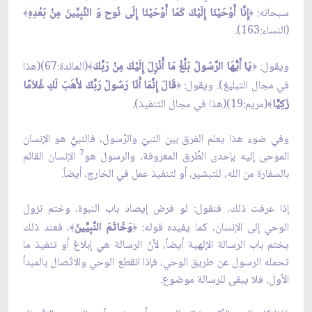
سبحانه:
إِنَّا أَوْحَيْنَا إِلَيْكَ كَمَا أَوْحَيْنَا إِلَى نُوح وَ النَّبِيِّينَ مِنْ بَعْدِهِ
﴾
﴿
(النساء:163).
ويقول:
يَا أَيُّهَا الرَّسُولُ بَلِّغْ مَا أُنْزِلَ إِلَيْكَ مِنْ رَبِّكَ
(المائدة:67)(هذا
﴾
﴿
في مجال التبليغ). ويقول:
قَالَ إِنَّمَا أَنَا رَسُولُ رَبِّكَ لأَهَبَ لَكِ غُلاَمًا
﴿
زَكِيًّا
(مريم:19)(هذا في مجال التنفيذ).
﴾
وفي ضوء هذا يعلم الفرق بين النبيّ والرّسول، فالنبيُّ هو الإنسان
7
الموحى إليه بإحدى الطُرق المعروفة، والرسول هو
الإنسان القائم
بالسفارة من الله، للتبشير، أو لتنفيذ عمل في الخارج، أيضاً.
إذا عرفت ذلك، فنقول: لو فرض إيصاد باب النبوة، وختم نزول
الوحي إلى الإنسان، كما يفيده قوله:
وَخَاتَمَ النَّبِيِّينَ
، فعند ذلك
﴾
﴿
يختم باب الرسالة الإلهية أيضاً، لأنّ الرسالة هي إبلاغ أو تنفيذ ما
تحمله الرسول عن طريق الوحي، فإذا انقطع الوحي والاتّصال بالمبدأ
الأول، فلا يبقى للرسالة موضوع.