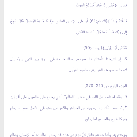
تعالى: ﴿حَتَّى إِذَا جَاءَ أَحَدَكُمُ الْمَوْتُ
تَوَفَّتْهُ رُسُلُنَا﴾(الأنعام:61) أو على الإنسان العادي: ﴿فَلَمَّا جَاءَهُ الرَّسُولُ قَالَ ارْجِعْ
إِلَى رَبِّكَ فَسْأَلْهُ مَا بَالُ النِّسْوَةِ اللاَّتِي
قَطَّعْنَ أَيْدِيَهُنَّ...﴾(يوسف:50) .
8- إن لشيخنا الأُستاذ، دام مجده، رسالة خاصة في الفرق بين النبي والرَّسول،
لاحظ موسوعته القرآنية، مفاهيم القرآن،
الجزء الرابع، ص 315 ـ 370.
9- وقد اختلف أهل اللغة في معنى "العالَم"، الّذي يجمع على عالمين، على أقوال:
*
إنّه اسم للفَلَك وما يحويه من الجواهر والأعراض، وهو في الأصل اسم لما يعلم
به، كالطابع، والخاتم، لما يطبع
ويختم به. وأما جمعه، فلأنّ كلَّ نوع من هذه قد يسمى عالَماً: عالَم الإنسان، وعالَم