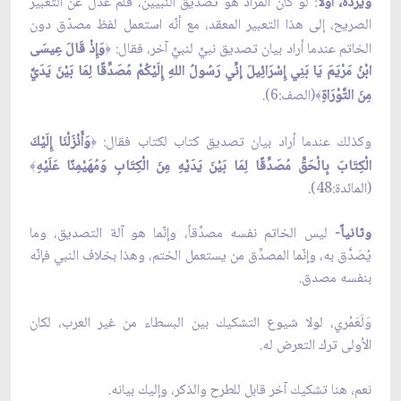
ويَرُدُّهُ،
أوّلاً
: لو كان المراد هو تصديق النبيين، فلم عدل عن التعبير
الصريح، إلى هذا التعبير المعقد، مع أنّه استعمل لفظ مصدّق دون
الخاتم عندما أراد بيان تصديق نبيٍّ لنبيٍّ آخر، فقال:
وَإِذْ قَالَ عِيسَى
﴿
ابْنُ مَرْيَمَ يَا بَنِي إِسْرَائِيلَ إنِّي رَسُولُ اللهِ إِلَيْكُمْ مُصَدِّقًا لِمَا بَيْنَ يَدَيَّ
مِنَ التَّوْرَاةِ
(الصف:6).
﴾
وكذلك عندما أراد بيان تصديق كتاب لكتاب فقال:
وَأَنْزَلْنَا إِلَيْكَ
﴿
الْكِتَابَ بِالْحَقِّ مُصَدِّقًا لِمَا بَيْنَ يَدَيْهِ مِنَ الْكِتَابِ وَمُهَيْمِنًا عَلَيْهِ
﴾
(المائدة:48).
وثانياً-
ليس الخاتم نفسه مصدِّقاً، وإنّما هو آلة التصديق، وما
يُصَدَّق به، وإنّما المصدِّق من يستعمل الختم، وهذا بخلاف النبي فإنّه
بنفسه مصدق.
وَلَعَمْري، لولا شيوع التشكيك بين البسطاء من غير العرب، لكان
الأولى ترك التعرض له.
نعم، هنا تشكيك آخر قابل للطرح والذكر، وإليك بيانه.