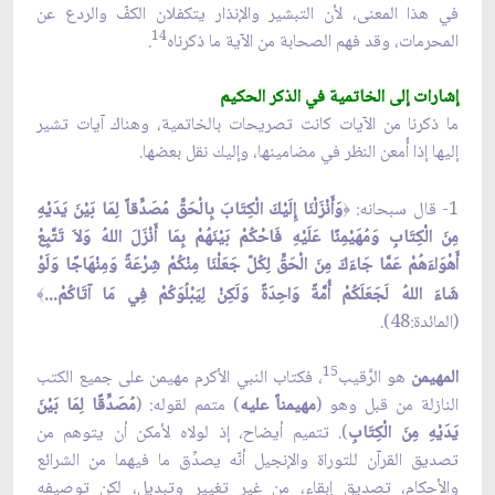
في هذا المعنى، لأن التبشير والإنذار يتكفلان الكفّ والردع عن
14
المحرمات، وقد فهم الصحابة من الآية ما ذكرناه
.
إشارات إلى الخاتمية في الذكر الحكيم
ما ذكرنا من الآيات كانت تصريحات بالخاتمية، وهناك آيات تشير
إليها إذا أُمعن النظر في مضامينها، وإليك نقل بعضها.
1- قال سبحانه:
وَأَنْزَلْنَا إِلَيْكَ الْكِتَابَ بِالْحَقِّ مُصَدِّقاً لِمَا بَيْنَ يَدَيْهِ
﴿
مِنَ الْكِتَابِ وَمُهَيْمِنًا عَلَيْهِ فَاحْكُمْ بَيْنَهُمْ بِمَا أَنْزَلَ اللهُ وَلاَ تَتَّبِعْ
أَهْوَاءَهُمْ عَمَّا جَاءَكَ مِنَ الْحَقِّ لِكُلّ جَعَلْنَا مِنْكُمْ شِرْعَةً وَمِنْهَاجًا وَلَوْ
شَاءَ اللهُ لَجَعَلَكُمْ أُمَّةً وَاحِدَةً وَلَكِنْ لِيَبْلُوَكُمْ فِي مَا آتَاكُمْ...
﴾
(المائدة:48).
15
المهيمن
هو الرَّقيب
، فكتاب النبي الأكرم مهيمن على جميع الكتب
النازلة من قبل وهو (
مهيمناً عليه
) متمم لقوله: (
مُصَدِّقًا لِمَا بَيْنَ
يَدَيْهِ مِنَ الْكِتَابِ
). تتميم أيضاح، إذ لولاه لأمكن أن يتوهم من
تصديق القرآن للتوراة والإنجيل أنّه يصدِّق ما فيهما من الشرائع
والأحكام، تصديق إبقاء، من غير تغيير وتبديل، لكن توصيفه