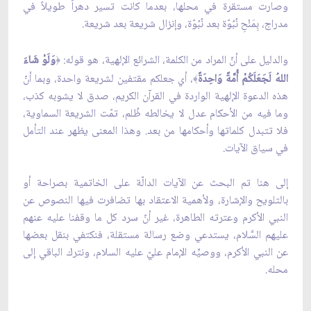
وصارت مستقرة في محلها، بعدما كانت تسير دهراً طويلاً في
مدراج، بِمَنْحِ نُبُوّة بعد نُبُوّة، وإنزال شريعة بعد شريعة.
والدليل على أنّ المراد من الكلمة، الشرائع الإلهية، هو قوله:
وَلَوْ شَاءَ
﴿
اللهُ لَجَعَلَكُمْ أُمَّةً وَاحِدَةً
، أي جعلكم مقتفين لشريعة واحدة، وبما أنّ
﴾
هذه الدعوة الإلهية الواردة في القرآن الكريم، صدق لا يشوبه كذب،
وما فيه من الأحكام عدل لا يخالطه ظُلم، تمّت الشريعة السماوية،
فلا تتبدل كلماتها وأحكامها من بعد. وهذا المعنى يظهر عند التأمل
في سياق الآيات.
إلى هنا تم البحث عن الآيات الدالّة على الخاتمية بصراحة أو
بالتلويح والإشارة، ولأهمية الاعتقاد بها تضافرت فيها النصوص عن
النبي الأكرم وعترته الطاهرة، غير أنّ سرد كل ما وقفنا عليه عنهم
عليهم السَّلام، يستدعي وضع رسالة مستقلة، فنكتفي بنقل بعضها
عن النبي الأكرم، ووصيِّه الإمام عليّ عليه السلام، ونترك الباقي إلى
محله.