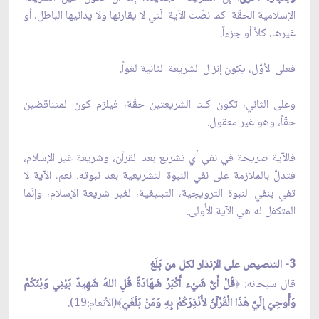
الإسلامية الحقّة كما نصّت الآية الّتي لا يقارنها ولا يدانيها الباطل، أو
غيرها، كلاًّ أو جزءاً.
فعلى الأوّل، يكون إنزال الشريعة الثانية لغواً.
وعلى الثاني، تكون كلتا الشريعتين حقّة، فيلزم كون المتناقضين
حقّاً، وهو غير معقول.
فالآية صريحة في نفي أي تشريع بعد القرآن، وشريعة غير الإسلام،
فتدلّ بالملازمة على نفي النبوة التشريعية بعد نبوته. نعم، الآية لا
تفي بنفي النبوة الترويجية، التبليغية، لغير شريعة الإسلام، وإنّما
المتكفل له هي الآية الأُولى.
3- التنصيص على الإنذار لكل من بَلَغ
قال سبحانه:
قُلْ أَىُّ شَيْء أَكْبَرُ شَهَادَةً قُلِ اللهُ شَهِيدٌ بَيْنِي وَبْنَكُمْ
﴿
وَأُوحِيَ إِلَيَّ هَذَا الْقُرْآنُ لأُنْذِرَكُمْ بِهِ وَمَنْ بَلَغَيَ
(الأنعام:19).
﴾