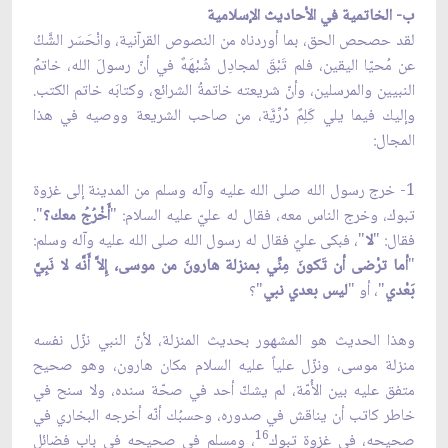
ب- الخاتمية في الأحاديث الإسلامية
لقد حصحص الحق، بما أوردناه من النصوص القرآنية، وانْحَسَر الشَّكُ
عن مُحيّا اليقين، فلم تَبْقَ لمجادِل شُبْهَهٌ في أنّ رسولَ الله، خاتمُ
النبيين والمرسلين، وأنّ شريعته خاتمةُ الشرائع، وكتابَه خاتم الكتب.
وإليك فيما يلي كَلِمٌ دُرِّيَّة، من صاحب الشريعة ووصيه في هذا
المجال:
1- خرج رسول الله صلى الله عليه وآله وسلم من المدينة إلى غزوة
تبوك، وخرج الناس معه، فقال له عليّ عليه السلام: "
أَخْرُجُ معك؟
".
فقال: "
لا
"، فبكى عليٌ فقال له رسول الله صلى الله عليه وآله وسلم:
"
أما ترْضى أن تَكونَ مِنِّي بمنزلة هارونَ من موسى، إِلاَّ أَنَّه لا نَبِيَّ
بَعْدي
"، أو "
ليس بعدي نبي
"؟
وهذا الحديث هو المشهور بحديث المنزلة، لأنّ النبي نزّل نفسه
منزلة موسى، ونزّل علياً عليه السلام مكان هارون، وهو صحيح
متفق عليه بين الأُمّة، لم يشكّ أحد في صحّة سنده، ولا سنح في
خاطر كاتب أن يناقش في صدوره، وحسبُك أنّه أخرجه البخاري في
16
صحيحه، في غزوة تبوك
، ومسلم في صحيحه في باب فضائل