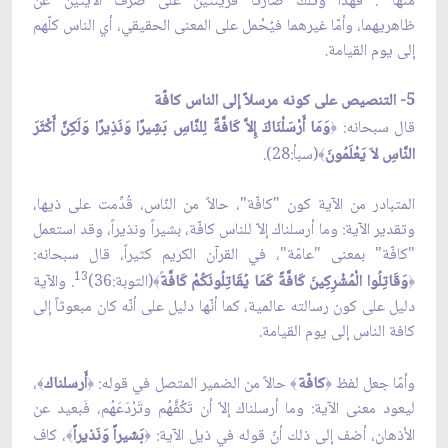
منها
. فهذا وتلك صارتا قرينتين على صرف الآيتين
عن
ظاهريهما، وأمّا غيرهما فيُحْمل على المعنى الحقيقي، أي الناس كلّهم
إلى يوم القيامة.
5-
التنصيص على كونه مرسلاً إلى الناس كافّة
قال سبحانه:
وَمَا أَرْسَلْنَاكَ إِلاَّ كَافَّةً لِلنَّاسِ بَشِيرًا وَنَذِيرًا وَلَكِنَّ أَكْثَرَ
﴿
النَّاسِ لاَ يَعْلَمُونَ
(سبأ:28).
﴾
المتبادر من الآية كون "كافّة"، حالاً من النّاس، قُدِّمت على ذيها،
وتقدير الآية: وما أرسلناك إلاّ للناس كافّة، بشيراً ونذيراً، وقد استعمل
"كافّة" بمعنى "عامّة"، في القرآن الكريم كثيراً، قال سبحانه:
13
وَقَاتِلُوا الْمُشْرِكِينَ كَافَّةً كَمَا يُقَاتِلُونَكُمْ كَافَّة
(التوبة:36)
. والآية
﴾
﴿
دليل على كون رسالته عالمية، كما أنّها دليل على أنّه كان مبعوثاً إلى
كافة الناس إلى يوم القيامة.
وأمّا جعل لفظ
كافّة
حالاً من الضمير المتصل في قوله:
أَرسلناك
،
﴾
﴿
﴾
﴿
ليعود معنى الآية: وما أرسلناك إلاّ أن تَكُفَّهُم وتَرْدَعَهُم، فَبعيد عن
الأذهان، أضف إلى ذلك أنّ قوله في ذيل الآية:
بَشيراً وَنَذيراً
، كاف
﴾
﴿