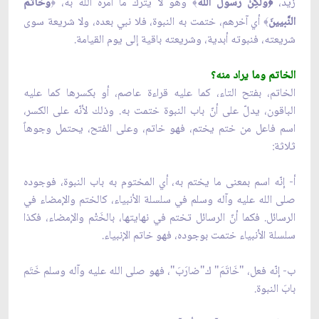
زيد،
ولكِنْ رَسولَ الله
وهو لا يترك ما أَمره الله به،
وخاتَمَ
﴿
﴾
﴿
النَّبيينَ
أي آخرهم، ختمت به النبوة، فلا نبي بعده، ولا شريعة سوى
﴾
شريعته، فنبوته أبدية، وشريعته باقية إلى يوم القيامة.
الخاتم وما يراد منه؟
الخاتم، بفتح التاء، كما عليه قراءة عاصم، أو بكسرها كما عليه
الباقون، يدلّ على أنّ باب النبوة ختمت به. وذلك لأنّه على الكسر،
اسم فاعل من ختم يختم، فهو خاتم، وعلى الفتح، يحتمل وجوهاً
ثلاثة:
أ- إنّه اسم بمعنى ما يختم به، أي المختوم به باب النبوة، فوجوده
صلى الله عليه وآله وسلم في سلسلة الأنبياء، كالختم والإمضاء في
الرسائل. فكما أنّ الرسائل تختم في نهايتها، بالخَتْم والإمضاء، فكذا
سلسلة الأنبياء ختمت بوجوده، فهو خاتم الإنبياء.
ب- إنّه فعل، "خَاتَمَ" ك"ضارَبَ"، فهو صلى الله عليه وآله وسلم خَتَم
بابَ النبوة.