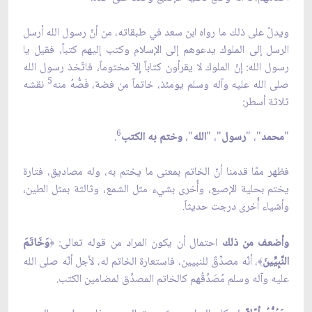
ويدلّ على ذلك ما رواه ابن سعد في طبقاته، من أنّ رسول الله أرسل
الرسل إلى الملوك يدعوهم إلى الإسلام وكتب إليهم كتباً، فقيل يا
رسول الله: إنّ الملوك لا يقرأون كتاباً إلاّ مختوماً، فاتّخذ رسول الله
5
صلى الله عليه وآله وسلم يومئذ، خاتماً من فضة، فَصُّهُ منه
نقشه
ثلاثة أسطر:
6
"
محمد
"، "
رسول
"، "
الله
"،
وختم به الكتب
.
فظهر ممّا قدمنا أنّ الخاتم بمعنى ما يختم به، وله مصاديق، فتارة
يختم بحلية الإصبع، وأُخرى بشيء مثل الشمع، وثالثة بمثل الطين،
وأشياء أُخرى درجت حديثاً.
وأضعف من ذلك
احتمال أن يكون المراد من قوله تعالى:
وَخَاتَمَ
﴿
النَّبِيِّينَ
، أنّه مصدِّقٌ للنبيين، فاستعارة الخاتم له، لأجل أنّه صلى الله
﴾
عليه وآله وسلم مُصَدِّقُهم كالخاتم المصدِّق لمضامين الكتب.