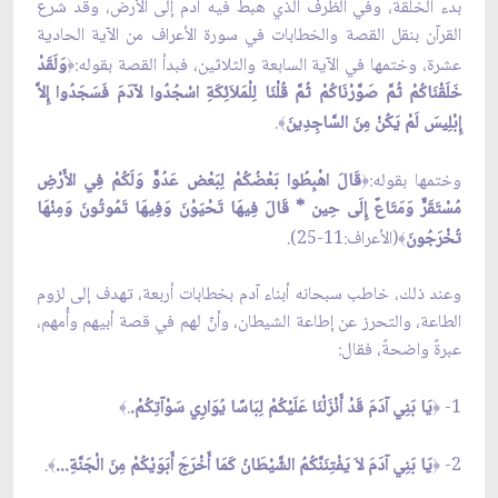
بدء الخلقة، وفي الظرف الّذي هبط فيه آدم إلى الأرض، وقد شرع
القرآن بنقل القصة والخطابات في سورة الأعراف من الآية الحادية
عشرة، وختمها في الآية السابعة والثلاثين، فبدأ القصة بقوله:
وَلَقَدْ
﴿
خَلَقْنَاكُمْ ثُمَّ صَوَّرْنَاكُمْ ثُمَّ قُلْنَا لِلْمَلاَئِكَةِ اسْجُدُوا لآدَمَ فَسَجَدُوا إِلاَّ
إِبْلِيسَ لَمْ يَكُنْ مِنَ السَّاجِدِينَ
.
﴾
وختمها بقوله:
قَالَ اهْبِطُوا بَعْضُكُمْ لِبَعْض عَدُوٌّ وَلَكُمْ فِي الأَرْضِ
﴿
مُسْتَقَرٌّ وَمَتَاعٌ إِلَى حِين * قَالَ فِيهَا تَحْيَوْنَ وَفِيهَا تَمُوتُونَ وَمِنْهَا
تُخْرَجُونَ
(الأعراف:11-25).
﴾
وعند ذلك، خاطب سبحانه أبناء آدم بخطابات أربعة، تهدف إلى لزوم
الطاعة، والتحرز عن إطاعة الشيطان، وأنّ لهم في قصة أبيهم وأُمهم،
عبرةً واضحةً، فقال:
1-
يَا بَنِي آدَمَ قَدْ أَنْزَلْنَا عَلَيْكُمْ لِبَاسًا يُوَارِي سَوْآتِكُمْ.
.
﴾
﴿
2-
يَا بَنِي آدَمَ لاَ يَفْتِنَنَّكُمُ الشَّيْطَانُ كَمَا أَخْرَجَ أَبَوَيْكُمْ مِنَ الْجَنَّةِ...
.
﴾
﴿