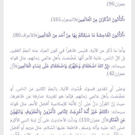
عمران:96).
أَتَأْتُونَ الذُّكْرَانَ مِنَ الْعَالَمِين
(الشعراء:165).
﴾
﴿
أَتَأْتُونَ الْفَاحِشَةَ مَا سَبَقَكُمْ بِهَا مِنْ أَحَد مِنَ الْعَالَمِين
(الأعراف:80).
﴾
﴿
وأما ما ذُكر من الآية، فليس ظاهراً في كون المراد منه الجمّ الغفير،
بل كلّ الناس، غاية الأمر أنّها خُصِّصت بأَهلِ عالمي زمانهم، مثل قوله
سبحانه:
إِنَّ اللهَ اصْطَفَاكِ وَطَهَّرَكِ وَاصْطَفَاكِ عَلَى نِسَاءِ الْعَالَمِين
(آل
﴾
﴿
عمران:42).
وعلى أي تقدير فسواء فُسّرت الآية، بالجمّ الكثير من الناس، أو
خصِّصت بأهل عالمي زمانهم، فإنّما هو لقرينة صارفة عن ظاهرها،
حيث إنّ القرآن دلّ على أنّ الأُمّة الإسلامية أفضل الأُمم، مثل قوله
سبحانه:
كُنْتُمْ خَيْرَ أُمَّة أُخْرِجَتْ لِلنَّاسِ تَأْمُرُونَ بِالْمَعْرُوفِ وَتَنْهَوْنَ
﴿
عَنِ الْمُنْكَر
(آل عمران:110). ودلّت الأحاديث على أنّ ابنة النبي الأكرم
﴾
صلى الله عليه وآله وسلم ، فاطمة عليها السَّلام، مثل مريم أو أفضل
12
11