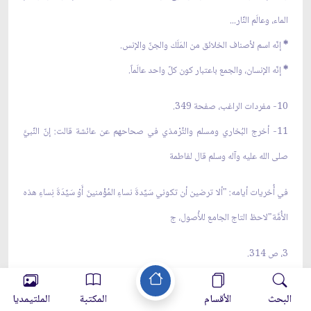
الماء، وعالَم النَّار...
*
إنّه اسم لأصناف الخلائق من المَلَك والجنّ والإنس.
*
إنّه الإنسان، والجمع باعتبار كون كلّ واحد عالَماً.
10- مفردات الراغب، صفحة 349.
11- أخرج البُخاري ومسلم والتِّرْمذي في صحاحهم عن عائشة قالت: إنّ النَّبيَّ
صلى الله عليه وآله وسلم قال لفاطمة
في أُخريات أيامه: "ألا ترضين أن تكوني سَيِّدةَ نساءِ المُؤْمنينَ أَوْ سَيِّدَةَ نِساءِ هذه
الأُمَّة"لاحظ التاج الجامع للأُصول، ج
3، ص 314.
وأخرج ابن سعد عن مسروق عن عائشة في حديث أنّ النبي صلى الله عليه وآله
البحث
الأقسام
المكتبة
الملتيمديا
وسلم أَسَرّ إلى فاطمة عند مرضه