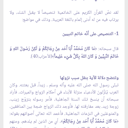
لقد نصّ القرآن الكريم على الخاتمية تنصيصاً لا يقبل الشك، ولا
يرتاب فيه من له أدنى إلمام باللغة العربية، وذلك في مواضع:
1- التنصيص على أنّه خاتم النبيين
قال سبحانه:
مَا كَانَ مُحَمَّدٌ أَبَا أَحَد مِنْ رِجَالِكُمْ وَ لَكِنْ رَسُولَ اللهِ وَ
﴿
خَاتَمَ النَّبِيِّينَ وَ كَانَ اللهُ بِكُلِّ شَيْء عَلِيماً
(الأحزاب:40).
﴾
وتتضح دلالة الآية بنقل سبب نزولها
تبنّى رسول الله صلى الله عليه وآله وسلم ، زيداً، قبل بعثته. وكان
العرب يُنَزِّلونَ الأدعياء منزلةَ الأبناء في أحكام الزواج والميراث، فأراد
سبحانه أن ينسخ تلك السنة الجاهلية، فأمر رسوله بتزوّج زينب،
زوجة زيد، بعد مفارقته لها. فأوجد ذلك الزواج ضجة بين المنافقين،
والمتوغلين في النزعات الجاهلية، فأخمد الله تعالى أصواتهم بقوله:
مَا كَانَ مُحَمَّدٌ أَبَا أَحَد مِنْ رِجَالِكُمْ
، أي من الذين لم يلدهم، ومنهم
﴾
﴿