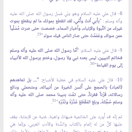
8- قال علي عليه السلام وهو يلي غسل رسول الله صلى الله عليه
وآله وسلم : "
بأبي أنتَ وأُمّي، لقد انقطع بموتك ما لم ينقطع بموت
غيرك، من النُّبوة والإنباء، وأخبار السماء، خصصت حتى صرت مُسَلّياً
29
عمن سواك، وعَمَمْتَ حتى صار الناس فيك سواء
"
.
9- قال علي عليه السلام: "
أمّا رسول الله صلى الله عليه وآله وسلم
فخاتم النبيين، ليس بعده نبي ولا رسول، وختم برسول الله الأنبياء
30
إلى يوم القيامة
"
.
10- قال علي عليه السلام في خطبة الأشباح:
"... بل تعاهدهم
(العباد) بالحجج على أَلسن الخيرة من أنبيائه، ومتحملي ودائع
رسالاته، قَرْناً فقرناً، حتى تمّت بنبينا محمد صلى الله عليه وآله
31
وسلم حُجَّتُهُ، وبلغ المَقْطَعَ عُذْرُهُ ونُذُرُه
"
.
ثم إنّه قد أُورد على الخاتمية شبهاتٌ واهية، غنية عن الإجابة، يقف
عليها كلُّ من له إلمام بالكتاب والسُّنة والأدب العربي، وإنّما هي
صَخَب وهياج وجدال باطل، يؤثّر في الجاهلين. ولأجل ذلك