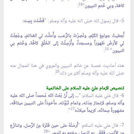
24
كافة، وبي خُتم النبيون
"
.
5- قال رسول الله صلى الله عليه وآله وسلم : "
فُضّلت بِسِت
:
أُعِطيتُ جوامِعَ الكَلِم، ونُصِرْتُ بالرُّعب، وأُحلّت لي الغنائم، وجُعِلَتْ
لي الأَرضُ طَهوراً ومسجداً، وأُرْسِلْتُ إلى الخَلْقِ كافّة، وخُتم بي
25
النبيون
"
.
هذه أحاديث خمسة عن خاتم النبيين والمروي في هذا المجال عنه
26
صلى الله عليه وآله وسلم أكثر من ذلك
.
تنصيص الإمام عليّ عليه السلام على الخاتمية
6- قال علي عليه السلام: "
... إلى أَنْ بَعَثَ الله مُحمداً صلى الله عليه
وآله وسلم، لإنجاز عِدَته، وتمام نُبُوَّته، مأخوذاً على النبيين ميثاقُه،
27
مشهورةً سِماتُه، كريماً ميلادُه
".
7- قال علي عليه السلام: "
أَرسَلَهُ على حين فَتْرَة مِنَ الرُّسل، وتنازُع
28
من الألسن، فَقَفّى به الرسل، وختم به الوحي
"
.