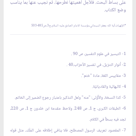
على بساط البحث. فلأجل أهميتها نطرحها، ثم نجيب عنها بما يناسب
وضع الكتاب.
*الإلهيات.آية الله جعفر السبحاني،مؤسسة الامام الصادق عليه السلام،ج3،ص485-503
1- التيسير في علوم التفسير، ص 90 .
2- أنوار التنزيل، في تفسير الأحزاب،40 .
3- مقاييس اللغة، مادة "ختم".
4- كالبهائية والقاديانيّة.
5- كذا النسخة، والأَوْلى: "منه" ولعل التذكير باعتبار رجوع الضمير إلى الخاتم.
6- الطبقات الكبرى، ج 1، ص 248. ولاحظ مقدمة ابن خلدون ج 1، ص 220،
تجد فيه بسطاً في الكلام.
7- المقصود تعريف الرسول المصطلح، فلا ينافي إطلاقه على المَلَك، مثل قوله