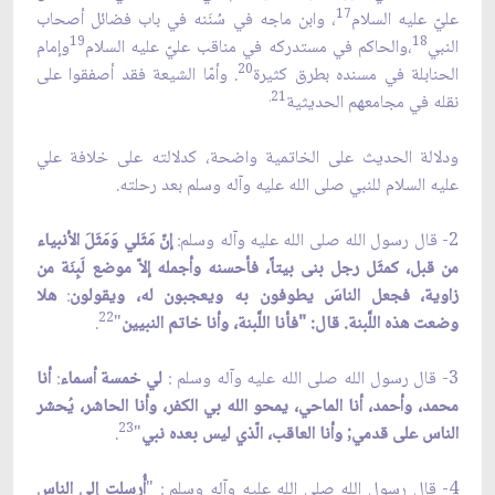
17
عليّ عليه السلام
، وابن ماجه في سُنَنه في باب فضائل أصحاب
19
18
النبي
،والحاكم في مستدركه في مناقب عليّ عليه السلام
وإمام
20
الحنابلة في مسنده بطرق كثيرة
. وأمّا الشيعة فقد أصفقوا على
21.
نقله في مجامعهم الحديثية
ودلالة الحديث على الخاتمية واضحة، كدلالته على خلافة علي
عليه السلام للنبي صلى الله عليه وآله وسلم بعد رحلته.
2- قال رسول الله صلى الله عليه وآله وسلم:
إنّ مَثَلي وَمَثَلَ الأنبياء
من قبل، كمثَل رجل بنى بيتاً، فأحسنه وأجمله إلاّ موضع لَبِنَة من
زاوية، فجعل الناسَ يطوفون به ويعجبون له، ويقولون
:
هلا
22
وضعت هذه اللَّبنة. قال: "فأنا اللَّبنة، وأنا خاتم النبيين
"
.
3- قال رسول الله صلى الله عليه وآله وسلم :
لي خمسة أسماء
:
أنا
محمد، وأحمد، أنا الماحي، يمحو الله بي الكفر، وأنا الحاشر، يُحشر
23
الناس على قدمي; وأنا العاقب، الّذي ليس بعده نبي
"
.
4- قال رسول الله صلى الله عليه وآله وسلم : "
أُرسلت إلى الناس