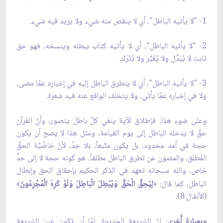
1- "لا يأتيه الباطل"، أي لا ينقص منه شيء ولا يزيد فيه شيء.
2- "لا يأتيه الباطل"، أي لا يأتيه كتاب يبطله وينسخه، فهو حق
ثابت لا يُبَدَّل ولا يُغَيَّر ولا يُتْرَك.
3- "لا يأتيه الباطل"، أي لا يتطرق الباطل إليه في إخباره عمّا مضى،
ولا في إخباره عمّا يأتي، ولا يتخلف الواقع عنه قيد شعرة.
وعلى ضوء هذا، فإطلاق الآية ينفي كلّ باطل يتصور، وأنّ القرآن
حقّ لا يدخله الباطل إلى يوم القيامة، ومثل هذا لا يصح أن يكون
حجة في أمد محدود، بل يكون متّبعاً، بلا حدّ، لأنّ خاصِّيَّة الحقِّ
المُطلق، والمصون عن تطرق الباطل مطلقاً، هو كونه حجة لا إلى حدٍّ
خاص، والله سبحانه تعهد في الذكر الحكيم بإحقاق الحق وإبطال
الباطل، كما قال:
لِيُحِقَّ الْحَقَّ وَيُبْطِلَ الْبَاطِلَ وَلَوْ كَرِهَ الْمُجْرِمُونَ
﴾
﴿
(الأنفال:8).
وبعبارة أُخرى
: إنّ الشريعة الجديدة، إمّا أن تكون عين الشريعة