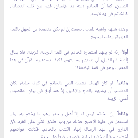
النبيين، كما أنّ الخاتم زينة يد الإنسان، فهو بين تلك العصابة،
كالخاتم في يد لابسه.
وهذه شبهة واهية للغاية، نجمت إنّ لم تكن متعمدة من الجهل باللغة
العربية، وذلك لوجوه:
أولاً
- إنّه لم يعهد استعارة الخاتم في اللغة العربية، للزينة، فلا يقال
إنّه خاتم القول، أي زينتهم وحليتهم، فكيف يستعيره القرآن في هذا
المعنى، وهو في قمة البلاغة؟!
وثانياً
- لو كان الهدف تشبيه النبي بالخاتم في كونه حلية، لكان
المناسب أن يشبهه بالتاج والإكليل، إذْ هما أبلغ في بيان المقصود،
أعني: الزينة.
وثالثاً
- إنّ الخاتم ليس له إلاّ أصل واحد، وهو ما يختم به، ولو
استعمل في حلية الإصبع، فذلك من باب إطلاق الكلّي على الفرد، لأنّ
الدارج في عهد الرسالة إنهاء الكتاب بالخاتم، فكانت خواتمهم
أختامهم، لا أنّه وُضع لحلية الإصبع وضعاً على حدة.