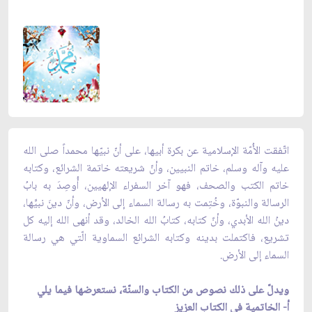
اتّفقت الأُمّة الإسلامية عن بكرة أبيها، على أنّ نبيّها محمداً صلى الله
عليه وآله وسلم، خاتم النبيين، وأنّ شريعته خاتمة الشرائع، وكتابه
خاتم الكتب والصحف، فهو آخر السفراء الإلهيين، أُوصِدَ به بابُ
الرسالة والنبوّة، وخُتِمت به رسالة السماء إلى الأرض، وأنّ دينَ نبيِّها،
دينُ الله الأبدي، وأنّ كتابه، كتابُ الله الخالد، وقد أنهى الله إليه كل
تشريع، فاكتملت بدينه وكتابه الشرائع السماوية الّتي هي رسالة
السماء إلى الأرض.
ويدلّ على ذلك نصوص من الكتاب والسنّة، نستعرضها فيما يلي
أ- الخاتمية في الكتاب العزيز