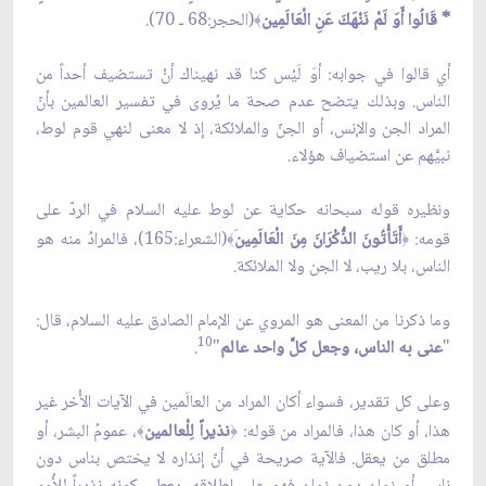
* قَالُوا أَوَ لَمْ نَنْهَكَ عَنِ الْعَالَمِين
(الحجر:68 ـ 70).
﴾
أي قالوا في جوابه: أوَ لَيْس كنا قد نهيناك أنْ تستضيف أحداً من
الناس. وبذلك يتضح عدم صحة ما يُروى في تفسير العالمين بأنّ
المراد الجن والإنس، أو الجنّ والملائكة، إذ لا معنى لنهي قوم لوط،
نبيَّهم عن استضياف هؤلاء.
ونظيره قوله سبحانه حكاية عن لوط عليه السلام في الردّ على
قومه:
أَتَأْتُونَ الذُّكْرَانَ مِنَ الْعَالَمِين
(الشعراء:165)، فالمرادُ منه هو
﴾
﴿
الناس، بلا ريب، لا الجن ولا الملائكة.
وما ذكرنا من المعنى هو المروي عن الإمام الصادق عليه السلام، قال:
10
"
عنى به الناس، وجعل كلَّ واحد عالم
"
.
وعلى كل تقدير، فسواء أكان المراد من العالَمين في الآيات الأُخر غير
هذا، أو كان هذا، فالمراد من قوله:
نذيراً لِلْعالمين
، عمومُ البشر، أو
﴾
﴿
مطلق من يعقل. فالآية صريحة في أنّ إنذاره لا يختص بناس دون