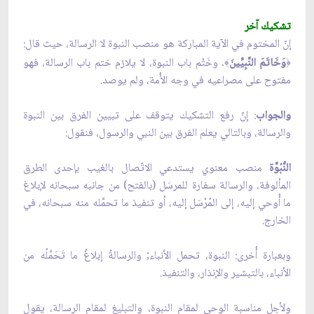
تشكيك آخر
إنّ المختوم في الآية المباركة هو منصب النبوة لا الرسالة، حيث قال:
وَخَاتَمَ النَّبِيِّينَ
وخَتْم باب النبوة، لا يلازم ختم باب الرسالة، فهو
﴾.
﴿
مفتوح على مصراعيه في وجه الأُمة، ولم يوصد.
والجواب
: إنّ رفع التشكيك يتوقف على تبيين الفرق بين النبوة
والرسالة، وبالتالي يعلم الفرق بين النبي والرسول، فنقول:
النُّبُوَّة
منصب معنوي يستدعي الاتّصال بالغيب بإحدى الطرق
المألوفة، والرسالة سفارة للمرسَل (بالفتح) من جانبه سبحانه لإبلاغ
ما أُوحي إليه، إلى المُرْسَل إليه، أو تنفيذ ما تحمَّله منه سبحانه، في
الخارج.
وبعبارة أُخرى: النبوة، تحمل الأنباء; والرسالةُ إبلاغُ ما تَحَمَّلُه من
الأنباء، بالتبشير والإنذار، والتنفيذ.
ولأجل مناسبة الوحي لمقام النبوة، والتبليغ لمقام الرسالة، يقول