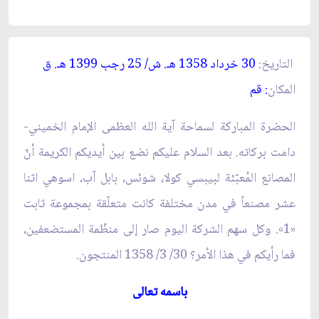
التاريخ:
30 خرداد 1358 هـ. ش/ 25 رجب 1399 هـ. ق‏
المكان
: قم‏
الحضرة المباركة لسماحة آية الله العظمى الإمام الخميني-
دامت بركاته. بعد السلام عليكم نضع بين أيديكم الكريمة أنّ
المصانع المُعبّئة لبيبسي كولا، شوئس، بابل آب، اسوهي اثنا
عشر مصنعاً في مدن مختلفة كانت متعلّقة بمجموعة ثابت
«1». وكل سهم الشركة اليوم صار إلى منظّمة المستضعفين،
فما رأيكم في هذا الأمر؟ 30/ 3/ 1358 المنتجون‏.
باسمه تعالى‏