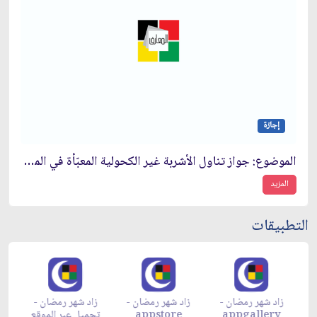
إجازة
الموضوع: جواز تناول الأشربة غير الكحولية المعبّأة في المصانع المصادَرة
المزيد
التطبيقات
زاد شهر رمضان -
زاد شهر رمضان -
زاد شهر رمضان -
م
appgallery
appstore
تحميل عبر الموقع
تح