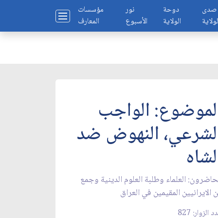
صدى
دوحة
نور
مؤسسات
لولاية
الولاية
الأسبوع
المعارف
لموضوع: الواجب
لشرعي، النهوض ضد
لشاه‏
حاضرون: العلماء وطلبة العلوم الدينية وجمع
 الايرانيين المقيمين في العراق‏
د الزوار: 827