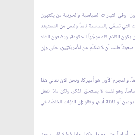
عون؛ وفي التيارات السياسية والحزبية من يكتبون
ت التي تسمّى بالسياسية ناساً وليس من المستبعد
 يكون الكلام كله موجّهاً للحكومة، ويضعون الشاه
بعوثاً طلب أن لا نتكلّم عن الأمريكيّين، حتّى وإن
ً، والمجرم الأول هو أميركا، ونحن الآن نعاني هذا
ساساً، وهو نفسه لا يستحق الذكر، ولكن ماذا نفعل
ين أو ثلاثة أيام، وقالوا:إن القوّات الخاصّة في
ب أساساً حتى يعامل هكذا، ماذا فعل؟ قال: دعونا