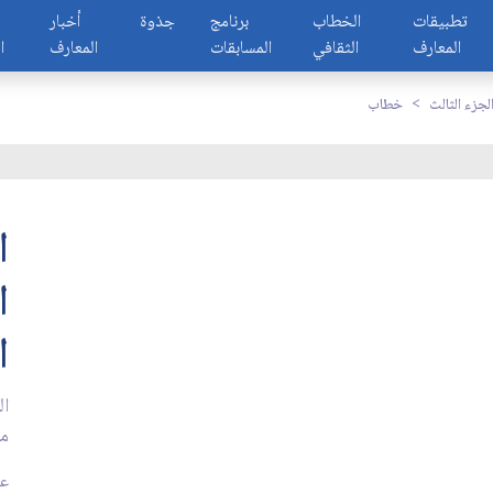
تطبيقات
الخطاب
برنامج
جذوة
أخبار
المعارف
الثقافي
المسابقات
المعارف
ا
لجزء الثالث
خطاب
ا
ا
ا
ال
من
عد