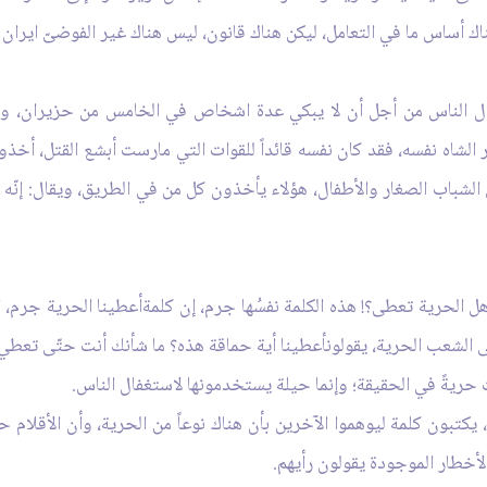
ناك أساس ما في التعامل، ليكن هناك قانون، ليس هناك غير الفوضىّ ايران 
عتقال الناس من أجل أن لا يبكي عدة اشخاص في الخامس من حزيران، 
الشاه نفسه، فقد كان نفسه قائداً للقوات التي مارست أبشع القتل، أخذوا 
ا حتى الشباب الصغار والأطفال، هؤلاء يأخذون كل من في الطريق، ويقال: إ
 الحرية تعطى؟! هذه الكلمة نفسُها جرم، إن كلمةأعطينا الحرية جرم، ا
 الشعب الحرية، يقولونأعطينا أية حماقة هذه؟ ما شأنك‏ أنت حتّى تعطي؟ 
 حريةً في الحقيقة؛ وإنما حيلة يستخدمونها لاستغفال الناس.
يكتبون كلمة ليوهموا الآخرين بأن هناك نوعاً من الحرية، وأن الأقلام ح
أخطار الموجودة يقولون رأيهم.