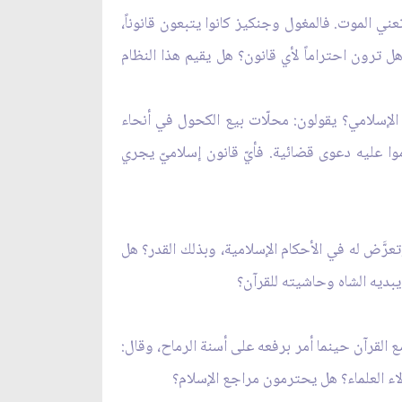
ني الموت. فالمغول وجنكيز كانوا يتبعون قانوناً،
 هل ترون احتراماً لأي قانون؟ هل يقيم هذا النظام
ن الإسلامي؟ يقولون: محلّات بيع الكحول في أنحاء
ا عليه دعوى قضائية. فأيّ قانون إسلاميّ يجري
عرَّض له في الأحكام الإسلامية، وبذلك القدر؟ هل
يبديه الشاه وحاشيته للقرآن؟
ع القرآن حينما أمر برفعه على أسنة الرماح، وقال:
لاء العلماء؟ هل يحترمون مراجع الإسلام؟