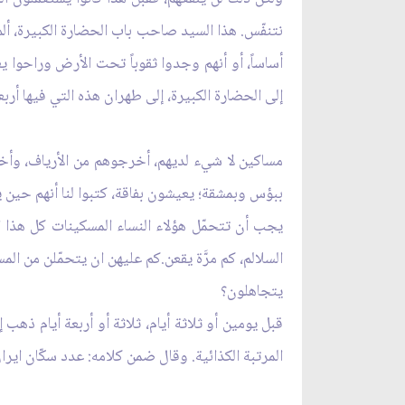
نتنفّس. هذا السيد صاحب باب الحضارة الكبيرة، ألم
أساساً، أو أنهم وجدوا ثقوباً تحت الأرض وراحوا ي
إلى الحضارة الكبيرة، إلى طهران هذه التي فيها أرب
مساكين لا شي‏ء لديهم، أخرجوهم من الأرياف، وأخ
ببؤس وبمشقة؛ يعيشون بفاقة، كتبوا لنا أنهم حين ير
يجب أن تتحمّل هؤلاء النساء المسكينات كل هذا الع
السلالم، كم مرَّة يقعن.كم عليهن ان يتحمّلن من الم
يتجاهلون؟
قبل يومين أو ثلاثة أيام، ثلاثة أو أربعة أيام ذ
المرتبة الكذائية. وقال ضمن كلامه: عدد سكّان ا