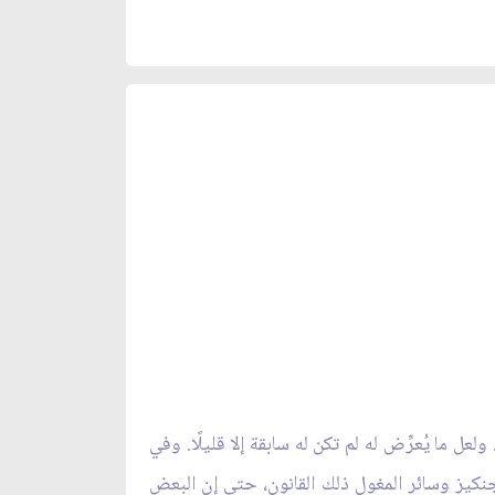
 ما يُعرِّض له لم تكن له سابقة إلا قليلًا. وفي
لصحراوي وسفكه للدماء كان يتبع قانوناً يسمَّىياسانامة الكبيرة «1» ولم يخالف جنكيز وسائر المغول ذلك القانون، حتى إن البعض