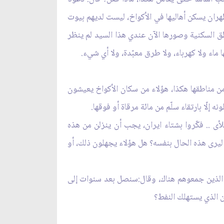
طهران يسكن أهاليها في الأكواخ، ليست لديهم بيوت
اطق السكنية وصورها الآن عندي هذا السيد لم ينظر
اء ولا كهرباء، ولا طرق معبّدة، ولا أي شي‏ء.
ن مناطقها هكذا، هؤلاء من سكان الأكواخ يعيشون
لّا بارتقاء سلّم من مائة مرقاة أو فوقها.
لأى .. فكّروا بشتاء ايران، يجب أن ينزلن من هذه
ذا ليرى هذه الحال بنفسه؟ هل هؤلاء يجهلون ذلك، أو
ين الذين جمعوهم هناك، وقال:سنصل بعد سنوات إلى
ن الذي يستهلك النفط؟