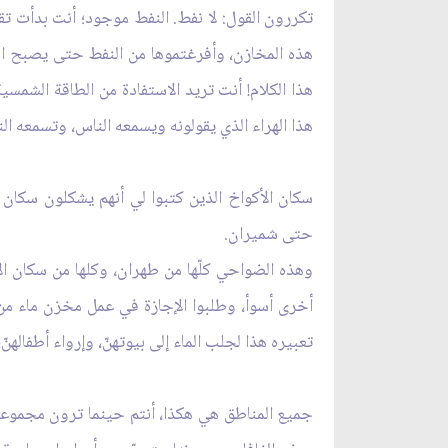
تكررون القول: لا نفط. النفط موجود؛ أنت بدأت تق
هذه المخازن، وأفرغتموها من النفط حتى يصبح الن
هذا الكلام! أنت تريد الاستفادة من الطاقة الشمسية؟
هذا الهراء الذي يقولونه ويسمعه الناس، وتسمعه ا
سكان الأكواخ الذين كتبوا لي أنهم يشكلون سكا
حتى شميران.
وهذه الضواحي كلّها من طهران، وكلها من سكان ال
أخرى أسوأ، وطلبوا الإجازة في عمل مخزن ماء من س
تعبيره هذا لجلب الماء إلى بيوتهنّ، وإرواء أطفالهن
جميع المناطق هي هكذا، أنتم حينما ترون مجموعة 