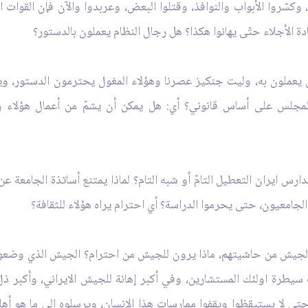
ع، وكسّروا الأبواب والنوافذ، وقتلوا البعض، وعربدوا والآن فإن القو
ة الأجلاء حتّى يهانوا هكذا؟ هل رجال النظام يعملون بالدستور؟
 يعملون به، وليت جنكيز عصرنا وهؤلاء المغول يحترمون الدستور، ويع
 المجلس على أساس قانوني؟ أي: هل يمكن أن يشمّ من أعمال هؤلاء رائ
مدارس ايران التعطيل التامّ أو شبه التام؟ لماذا يمتنع أساتذة الجامعة 
الجامعيون، حتى يحرموا الدراسة؟ أي احترام يراه هؤلاء للثقافة؟
 الجيش من حاشيتهم، ماذا يرون للجيش من احترام؟ الجيش الذي وضعوه
رة اولئك المستشارين، وفي أكبر إهانة للجيش الايراني، وأكبر ذلّ ل
ى لا يستيقظوا ويقفوا ممارسات هذا الإنسان، ويرسلوه إلى ما هو أهله