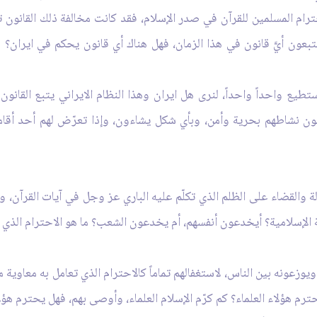
ترام المسلمين للقرآن في صدر الإسلام، فقد كانت مخالفة ذلك القانون تع
لا يتبعون أيَّ قانون في هذا الزمان، فهل هناك أي قانون يحكم في ايران؟
نستطيع واحداً واحداً، لنرى هل ايران وهذا النظام الايراني يتبع القانو
ون نشاطهم بحرية وأمن، وبأي شكل يشاءون، وإذا تعرّض لهم أحد أقامو
ة والقضاء على الظلم الذي تكلّم عليه الباري عز وجل في آيات القرآن، وت
لة الإسلامية؟ أيخدعون أنفسهم، أم يخدعون الشعب؟ ما هو الاحترام الذي 
يوزعونه بين الناس، لاستغفالهم تماماً كالاحترام الذي تعامل به معاوية م
حترم هؤلاء العلماء؟ كم كرّم الإسلام العلماء، وأوصى بهم، فهل يحترم هؤ