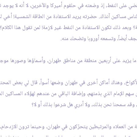
ضي على النفط، إذ وضعته في حلقوم أميركا والآخرين، لا أنه لا يوجد نف
اس مساكين آنذاك. حضرته يريد الاستفادة من الطاقة الشمسية! أخي لماذ
 وبعد ذلك تكون الاستفادة من النفط غير لازمة! لمن تقول هذا الكلام؟! مُ
لنجف أيضاً، وتسمعه أوروبا وتضحك منه.
ن ما يزيد على أربعين منطقة من مناطق طهران، وأسماؤها وصورها مو
أكواخ، وهناك أماكن أخرى في طهران وضعها أسوأ، قال لي بعض المحترمي
هم الإمام الذي بذمتهم، وإضافة الباقي من عندهم لهؤلاء المساكين ال
ّ، وقد سمحنا نحن بذلك، ولا أدري هل شرعوا بذلك أو لا؟
من العملاء والمرتبطين يتحرّكون في طهران، وحينما ترون الازدحام،