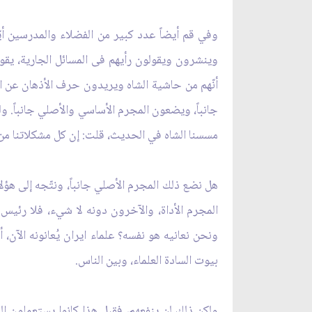
وفي قم أيضاً عدد كبير من الفضلاء والمدرسين أيّ
وينشرون ويقولون رأيهم فى المسائل الجارية، يقول
أنّهم من حاشية الشاه ويريدون حرف الأذهان عن الم
جانباً، ويضعون المجرم الأساسي والأصلي جانباً. ولي
مسسنا الشاه في الحديث، قلت: إن كل مشكلاتنا من ال
هل نضع ذلك المجرم الأصلي جانباً، ونتّجه إلى هؤلا
المجرم الأداة، والآخرون دونه لا شي‏ء، فلا رئيس 
ونحن نعانيه هو نفسه؟ علماء ايران يُعانونه الآن،
بيوت السادة العلماء، وبين الناس.
ولكن ذلك لن ينفعهم، فقبل هذا كانوا يستعملون ال