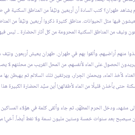
 يشاهد طهران؟ كتب السادة أن أربعين ونيِّفاً من المناطق السكنية في 
عيشون فيها مثل الحيوانات. مناطق كثيرة ذكروا أربعين ونيِّفاً من المن
عون ونيف من المناطق السكنية المحرومة من كل آثار الحضارة .. ليس فيها م
ذوا منهم أراضيهم، وألقوا بهم في طهران. طهران يعيش أربعون ونيّف م
يدون الحصول على الماء لأنفسهم، من المحل القريب من محلتهم لا يصلونه إ
ناء لأخذ الماء، ويحملن الجِرار، ويرتقين تلك السلالم ثم يهبطن بها م
سكنة حتى يأخذن قليلًا من الماء لأطفالهن! أين سيِّد الحضارة الكبيرة ه
هب إلى مشهد، ودخل الحرم المطهّر، ثم جاء وألقى كلمة في هؤلاء المساك
يران سيصبح بعد سنوات خمسة وستين مليون نسمة ولا نفط أيضاً. أخي! م