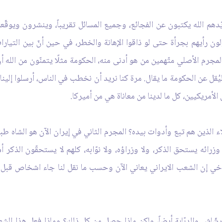
دهم الله يكتبون عن الفجائع، وجميع المسائل تقريباً، وينشرون ويوقّ
ون رأيهم بجرأة حتى لو ذاقوا الإهانة والخطر، في حين أنّ بين التيارا
جرم الأصلي متّهمين من هو أدنى منه، الحكومة مثلًا يتمنّون من الله أن
ُقل عن الحكومة ما يقال. مرة كنا نريد أن نخطب في الناس، أرسلوا إلينا م
أمريكيين، كل ما لدينا من معاناة هي من أميركا.
ء الذين هم تبع وأدوات بيده؟ المجرم الثاني في إيران الآن هو الشاه طبعا
وزرائه يستحق الذكر، ولا وزراؤه، ولا نوّابه، كلهم لا يستحقّون الذكر أ
 أخي إن الشعب الايراني يعاني الآن وحسب ما نقل لنا جاء اشخاص قبل يوم
رشّاش والدبّابة أيضاً، ولكن ماذا حصل من كل ذلك؟ وماذا فعل هذا الشع