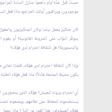
حسناً، قبل عدّة أيام داهموا منازل السادة المراج
موجودون، ويراقبون أولئك المراجع، ماذا فعل الساد
كان جنكيز يعمل بياسا وكان الجنكيزيون والمغول
يتوفّر النوّاب على الشروط القانونية؟ أو يقوم
والدستورية؟ هل للثقافة احترام لدى هؤلاء؟
وإذا كان للثقافة احترام لدى هؤلاء، فلماذا تعاني 
يكون محيط الجامعة هادئاً؟ ماذا فعل هؤلاء الطلبة 
أي احترام يرونه للجيش؟ هؤلاء الذين يتصوّرون
يستخدمونه للحفاظ على نظامهم، ويضعونه تحت سيط
هؤلاء المسؤولون هذا القدر من الذل؟ ماذا حصل حت