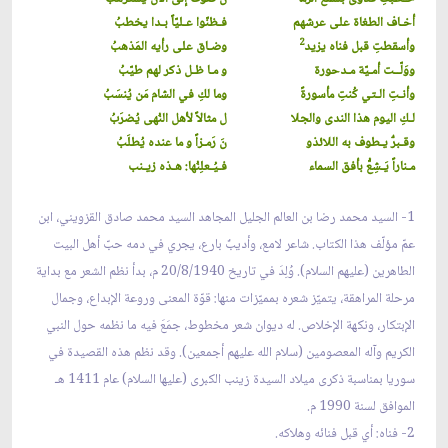
أخـاف الطغاة على عرشهم
فـظنّوا عـليّاً بـدا يخطبُ
2
وأسقطتِ قبل فناه يزيد
وضـاق على رأيه المَذهبُ
ووَلّــت أمـيّة مـدحورة
و مـا ظـل ذكر لهم طيّبُ
وأنـتِ الـتي كُنتِ مأسورةً
وما لكِ في الشام مَن يُنسَبُ
لـكِ اليوم هذا الندى والجلا
ل مثالاً لأهل النُهى يُضرَبُ
وقـبرٌ يـطوف به اللائذو
نَ رَمـزاً و ما عنده يُطلَبُ
مـناراً يَـشِعُّ بأفق السماء
فـيُـعلِنُها: هـذه زيـنب
1- السيد محمد رضا بن العالم الجليل المجاهد السيد محمد صادق القزويني، ابن
عمّ مؤلّف هذا الكتاب. شاعر لامع، وأديبٌ بارع، يجري في دمه حبّ أهل البيت
الطاهرين (عليهم السلام). وُلِدَ في تاريخ 20/8/1940 م، بدأ نظم الشعر مع بداية
مرحلة المراهقة، يتميّز شعره بمميّزات منها: قوّة المعنى وروعة الإبداع، وجمال
الإبتكار، ونكهة الإخلاص. له ديوان شعر مخطوط، جمَعَ فيه ما نظمه حول النبي
الكريم وآله المعصومين (سلام الله عليهم أجمعين). وقد نظم هذه القصيدة في
سوريا بمناسبة ذكرى ميلاد السيدة زينب الكبرى (عليها السلام) عام 1411 هـ
الموافق لسنة 1990 م.
2- فناه: أي قبل فنائه وهلاكه.