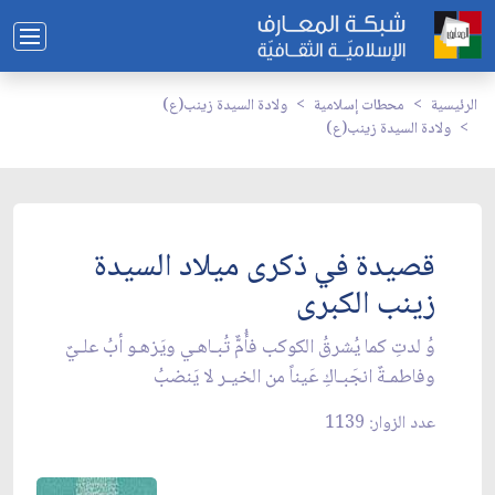
الرئيسية
محطات إسلامية
ولادة السيدة زينب(ع)
ولادة السيدة زينب(ع)
قصيدة في ذكرى ميلاد السيدة
زينب الكبرى
وُ لدتِ كما يُشرقُ الكوكب فأُمٌّ تُبـاهـي ويَزهـو أبُ علـيٌ
وفاطمـةٌ انجَبـاكِ عَيناً من الخيـر لا يَنضبُ
عدد الزوار: 1139