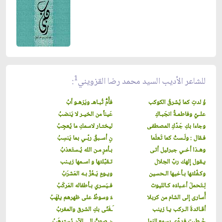
1
للشاعر الأديب السيد محمد رضا القزويني
:
وُ لدتِ كما يُشرقُ الكوكب
فأُمٌّ تُبـاهـ ويَزهـو أبُ
علـيٌ وفاطمـةٌ انجَبـاكِ
عَيناً من الخيـر لا يَنضبُ
وجاءا بكِ جَدّكِ المصطفى
ليختـار لاسمكِ ما يُعجِبُ
فـقال : ولَـستُ كما تَعلَما
نِ أسـبقُ ربّـي بما يَنسِبُ
وهـذا أخـي جبرئيل أتى
بـأمرٍ مـن الله يُـستَعذبُ
يـقول إلهك ربّ الجلال
تـقبّلتها و اسـمها زيـنب
وكـفّلتها بـأخيها الـحسين
ويـومٍ يَـعُزّ بـه المَشرَبُ
لِـتَحملَ أعـباءَه كـالليوث
فـيَسري بـأطفاله المَركَبُ
أُسارى إلى الشام من كربلا
ءَ وسوطٌ على ظهرهم يلهَبُ
أقـائدةَ الـركب يـا زينب
َـغَنّى بكِ الشرق والمغربُ
خَـطبتِ فدوّى بسمع الزما
ن صوتٌ إلى الآن يُسترهَبُ