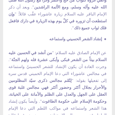
وألفي غزوة كثواب من حجَّ واعتمر وغزا مع رسول الله صلّى
الله عليه وآله وسلم، ومع الأئمة الراشدين
". وبعد أن ذكر
الإمام الباقر عليه السلام زيارة عاشوراء عقَّب قائلاً: "
وإن
استطعت أن تزوره في كلّ يوم بهذه الزيارة في دارك فافعل
فلك ثواب جميع ذلك
".
● إنشاد الشعر الحسيني واستماعه
عن الإمام الصادق عليه السلام: "
من أنشد في الحسين عليه
السلام بيتاً من الشعر فبكى وأبكى عشرة فله ولهم الجنّة
".
وجرت العادة أن يكون الإنشاد للشعر الحسينيّ واستماعه
في مجالس عاشوراء التي دعا الإمام الخميني قدس سره
إلى تفعيلها بقوله: "
لِتُقَم مجالس ذكرى سيّد المظلومين
والأحرار بجلال أكثر وحضور أكثر فهي مجالس غلبة قوى
العقل على الجهل والعدل على الظلم والأمانة على الخيانة،
وحكومة الإسلام على حكومة الطاغوت
". وأيضاً يكون إنشاد
هذا الشعر واستماعه في مواكب اللطم التي دعا الإمام