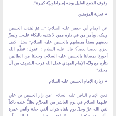
وقوف الجمع القليل بوجه إمبراطوريّة كبيرة
".
● تعزية المؤمنين
عن الإمام أبي جعفر عليه السلام: "...
ثمّ ليندب الحسين
ويبكه، ويأمر من في داره ممن لا يتقيه بالبكاء عليه... وليعزِّ
بعضهم بعضاً بمصابهم بالحسين عليه السلام
" سئل: كيف
يعزي بعضنا بعضاً؟ قال عليه السلام : "
تقول: عظَّم الله
أجورنا بمصابنا بالحسين عليه السلام، وجعلنا من الطالبين
بثأره مع وليِّه الإمام المهدي عجل الله فرجه الشريف من آل
محمّد
"
● زيارة الإمام الحسين عليه السلام
فعن الإمام الباقر عليه السلام: "
من زار الحسين بن علي
عليهما السلام في يوم العاشر من المحرَّم يظلُّ عنده باكياً
لقي الله عزّ وجلّ يوم يلقاه بثواب ألفي حجّة وألفي عمرة