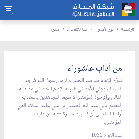
الرئيسية
نور الأسبوع
سنة 1429 هـ
محرم
من آداب عاشوراء
نعزّي الإمام صاحب العصر والزمان عجل الله فرجه
الشريف وولي الأمر في غيبته الإمام الخامنئي مدّ ظلّه
العالي والإخوة المؤمنين لا سيما المجاهدين بالمصاب
العظيم بأبي عبد الله الحسين بن علي عليه السلام الذي
أراد الله تعالى أن لا تبرد حرارة قتله من قلوب
المؤمنين.
عدد الزوار: 1031