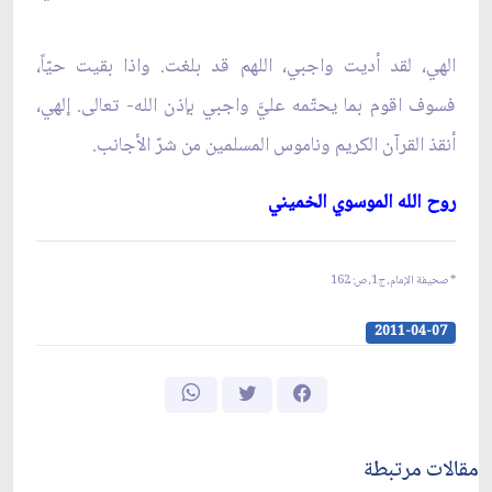
الهي، لقد أديت واجبي، اللهم قد بلغت. واذا بقيت حيّاً،
فسوف اقوم بما يحتّمه عليَّ واجبي بإذن الله- تعالى. إلهي،
أنقذ القرآن الكريم وناموس المسلمين من شرّ الأجانب.
روح الله الموسوي الخميني‏
*
صحيفة الإمام، ج‏1، ص: 162
2011-04-07
مقالات مرتبطة