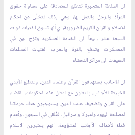
ان السلطة المتجبرة تتطلع للمصادقة على مساواة حقوق
المرأة والرجل والعمل بها، وهي بذلك تتخلّى عن احكام
الاسلام والقرآن الكريم الضرورية، اي أنها تسوق الفتيات ذوات
السبعة عشر ربيعاً الى الخدمة العسكرية وتزج بهن في
المعسكرات وتدفع بالقوة والحراب الفتيات المسلمات
العفيفات الى مراكز الفحشاء.
ان الاجانب يستهدفون القرآن وعلماء الدين، وتتطلع الأيدي
الخبيثة للأجانب، بالتعاون مع امثال هذه الحكومات، للقضاء
على القرآن وتضعيف علماء الدين. يستوجبون هتك حرماتنا
لمصلحة اليهود واميركا واسرائيل، فنُلقى في السجون، ونُعدم
فداءً لأهداف الأجانب المشؤومة. انهم يعتبرون الاسلام