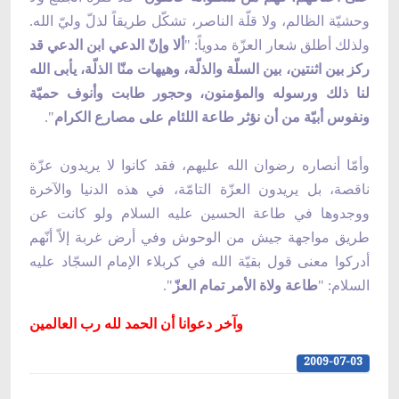
وحشيّة الظالم، ولا قلّة الناصر، تشكّل طريقاً لذلّ وليّ الله.
ولذلك أطلق شعار العزّة مدوياً: "
ألا وإنّ الدعي ابن الدعي قد
ركز بين اثنتين، بين السلّة والذلّة، وهيهات منّا الذلّة، يأبى الله
لنا ذلك ورسوله والمؤمنون، وحجور طابت وأنوف حميّة
ونفوس أبيّة من أن نؤثر طاعة اللئام على مصارع الكرام
".
وأمّا أنصاره رضوان الله عليهم، فقد كانوا لا يريدون عزّة
ناقصة، بل يريدون العزّة التامّة، في هذه الدنيا والآخرة
ووجدوها في طاعة الحسين عليه السلام ولو كانت عن
طريق مواجهة جيش من الوحوش وفي أرض غربة إلاّ أنّهم
أدركوا معنى قول بقيّة الله في كربلاء الإمام السجّاد عليه
السلام: "
طاعة ولاة الأمر تمام العزّ
".
وآخر دعوانا أن الحمد لله رب العالمين
2009-07-03