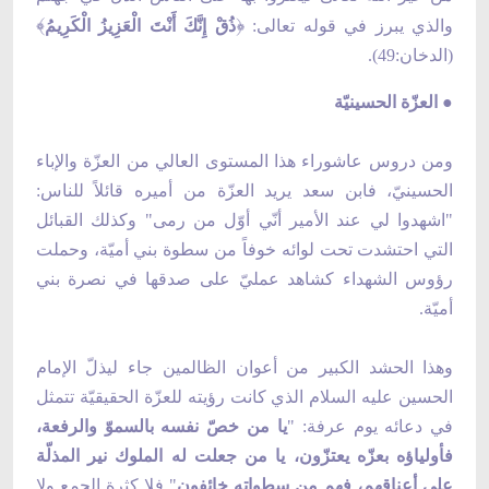
﴾
﴿
والذي يبرز في قوله تعالى:
ذُقْ إِنَّكَ أَنْتَ
الْعَزِيزُ الْكَرِيمُ
(الدخان:49).
● العزّة الحسينيّة
ومن دروس عاشوراء هذا المستوى العالي من العزّة والإباء
الحسينيّ، فابن سعد يريد العزّة من أميره قائلاً للناس:
"اشهدوا لي عند الأمير أنّي أوّل من رمى" وكذلك القبائل
التي احتشدت تحت لوائه خوفاً من سطوة بني أميّة، وحملت
رؤوس الشهداء كشاهد عمليّ على صدقها في نصرة بني
أميّة.
وهذا الحشد الكبير من أعوان الظالمين جاء ليذلّ الإمام
الحسين عليه السلام الذي كانت رؤيته للعزّة الحقيقيّة تتمثل
في دعائه يوم عرفة: "
يا من خصّ نفسه بالسموّ والرفعة،
فأولياؤه بعزّه يعتزّون، يا من جعلت له الملوك نير المذلّة
على أعناقهم، فهم من سطواته خائفون
" فلا كثرة الجمع ولا