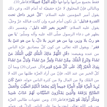
﴾
﴿
فقط بجميع مراتبها وأنواعها
لِلَّهِ الْعِزَّةُ جَمِيعًا
(فاطر:10).
وبالتالي فإنّ المخلوق لا عزّة حقيقيّة له أمام الله، وعن ذلك
يقول أمير المؤمنين عليه السلام: "
كلّ عزيز داخل تحت
القدرة فذليل
" بل تكون أمام غيره وإن كانت فبالله عزّ وجلّ،
يقول عليه السلام: "
العزيز بغير الله ذليل
"، وتفسير ذلك
يظهر في دعاء الرسول صلّى الله عليه وآله وسلّم: "
يا من
هو ربّ بلا وزير، ويا من هو عزيز بلا ذلّ، يا من هو غنيّ بلا
فقر
".
ويقول الله تعالى عن كون كلّ مصاديق عزّة الناس
﴿
من عنده وبفيضه:
قُلِ اللَّهُمَّ مَالِكَ الْمُلْكِ تُؤْتِي الْمُلْكَ مَنْ
تَشَاءُ وَتَنْزِعُ الْمُلْكَ مِمَّنْ تَشَاءُ وَتُعِزُّ مَنْ تَشَاءُ وَتُذِلُّ مَنْ تَشَاءُ
﴾
بِيَدِكَ الْخَيْرُ إِنَّكَ عَلَى كُلِّ شَيْءٍ قَدِير
(آل عمران:26) وبما أنّ
كلّ الخير من عند الله، فإنّ من أراد العزّة طلبها من الله لا
﴿
من المُلك ولا من المال ولا من كثرة الناس حوله.
مَنْ كَانَ
يُرِيدُ الْعِزَّةَ فَلِلَّهِ الْعِزَّةُ جَمِيعاً إِلَيْهِ يَصْعَدُ الْكَلِمُ الطَّيِّبُ وَالْعَمَلُ
الصَّالِحُ يَرْفَعُهُ وَالَّذِينَ يَمْكُرُونَ السَّيِّئَاتِ لَهُمْ عَذَابٌ شَدِيدٌ
﴾
وَمَكْرُ أُولَئِكَ هُوَ يَبُورُ
(فاطر:10). ومن عقوبات طالبي العزّة
من غير الله تعالى ليعتزوا بها على الناس الذلّ في جهنّم