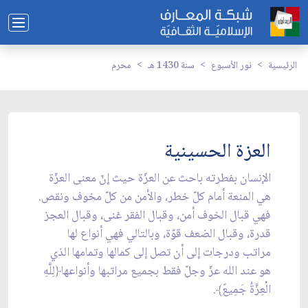
الرئيسية
نور الأسبوع
سنة 1430 هـ
محرم
العزة الحسينية
الإنسان بفطرته باحث عن العزّة حيث إنّ معنى العزّة
هي المنعة أمام كلّ خطر، والأمن من كلّ مخوف ونقص.
فهي قبال الخوف أمن، وقبال الفقر غنى، وقبال العجز
قدرة، وقبال الضعف قوّة، وبالتالي فهي أنواع لها
مراتب ودرجات إلى أن تصل إلى كمالها وتمامها الذي
هو عند الله عزّ وجلّ فقط بجميع مراتبها وأنواعها﴿لِلَّهِ
الْعِزَّةُ جَمِيعً﴾.