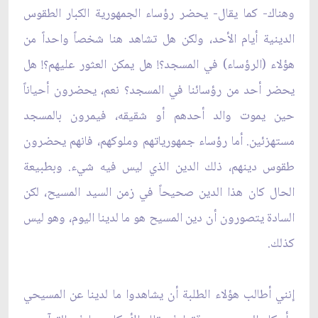
وهناك- كما يقال- يحضر رؤساء الجمهورية الكبار الطقوس
الدينية أيام الأحد، ولكن هل تشاهد هنا شخصاً واحداً من
هؤلاء (الرؤساء) في المسجد؟! هل يمكن العثور عليهم؟! هل
يحضر أحد من رؤسائنا في المسجد؟ نعم، يحضرون أحياناً
حين يموت والد أحدهم أو شقيقه، فيمرون بالمسجد
مستهزئين. أما رؤساء جمهورياتهم وملوكهم، فانهم يحضرون
طقوس دينهم، ذلك الدين الذي ليس فيه شي‏ء. وبطبيعة
الحال كان هذا الدين صحيحاً في زمن السيد المسيح، لكن
السادة يتصورون أن دين المسيح هو ما لدينا اليوم، وهو ليس
كذلك.
إنني أطالب هؤلاء الطلبة أن يشاهدوا ما لدينا عن المسيحي