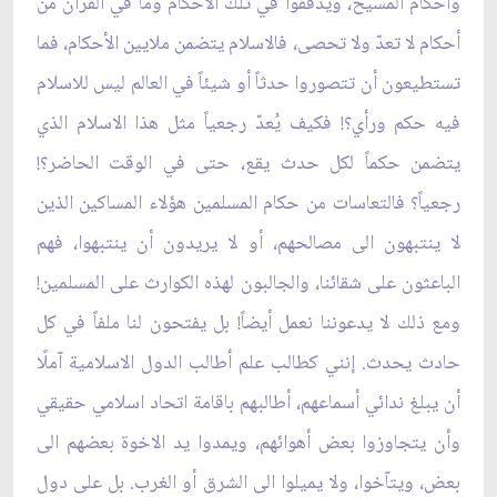
وأحكام المسيح، ويدققوا في تلك الأحكام وما في القرآن من
أحكام لا تعدّ ولا تحصى، فالاسلام يتضمن ملايين الأحكام، فما
تستطيعون أن تتصوروا حدثاً أو شيئاً في العالم ليس للاسلام
فيه حكم ورأي؟! فكيف يُعدّ رجعياً مثل هذا الاسلام الذي
يتضمن حكماً لكل حدث يقع، حتى في الوقت الحاضر؟!
رجعياً؟ فالتعاسات من حكام المسلمين هؤلاء المساكين الذين
لا ينتبهون الى مصالحهم، أو لا يريدون أن ينتبهوا، فهم
الباعثون على شقائنا، والجالبون لهذه الكوارث على المسلمين!
ومع ذلك لا يدعوننا نعمل أيضاً! بل يفتحون لنا ملفاً في كل
حادث يحدث. إنني كطالب علم أطالب الدول الاسلامية آملًا
أن يبلغ ندائي أسماعهم، أطالبهم باقامة اتحاد اسلامي حقيقي
وأن يتجاوزوا بعض أهوائهم، ويمدوا يد الاخوة بعضهم الى
بعض، ويتآخوا، ولا يميلوا الى الشرق أو الغرب. بل على دول