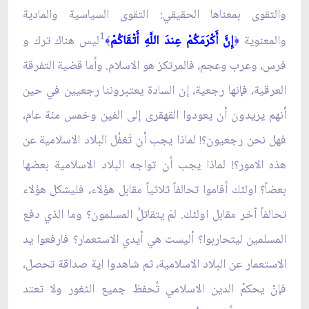
والتقوى بمعناها الحقيقي: التقوى السياسية والمادية
1
والمعنوية
إِنَّ أَكْرَمَكُمْ عِندَ اللَّهِ أَتْقَاكُمْ
ليس هناك ترك و
﴾
﴿
فرس، وعرب وعجم، فالمرتكز هو الاسلام. وأما قضية التفرقة
العرقية، فإنها رجعية، إن السادة يعتبروننا رجعيين في حين
أنهم يريدون أن يعودوا القهقرى إلى الفين وخمس مئة عام،
فهل نحن رجعيون؟! لماذا يجب أن تَغفُل البلاد الاسلامية عن
هذه الامور؟! لماذا يجب أن تواجه‏ البلاد الاسلامية بعضها
بعضاً؟ اولئك أقاموا تحالفاً ثلاثياً مقابل هؤلاء، فليشكل هؤلاء
تحالفاً آخر مقابل اولئك. لمَ يتقاتلُ المسلمون؟ وما الذي دفع
المسلمين ليتحاربوا؟ أليست هي أيدي الاستعمار؟ فارفعوا يد
الاستعمار عن البلاد الاسلامية، ثم شاهدوا اية صداقة تحصل،
فإنْ يحكمْ الدين الاسلامي تُحفظ جميع الثغور ولا تعتد