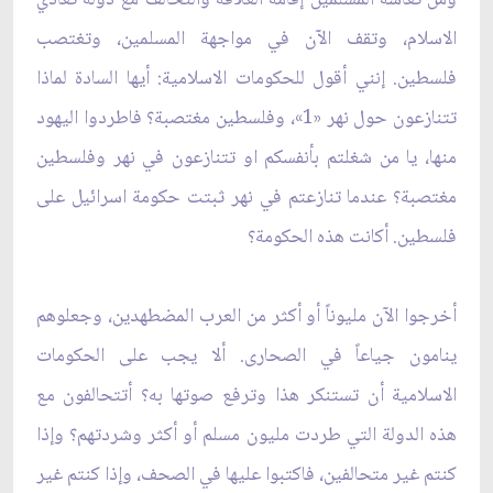
الاسلام، وتقف الآن في مواجهة المسلمين، وتغتصب
فلسطين. إنني أقول للحكومات الاسلامية: أيها السادة لماذا
تتنازعون حول نهر «1»، وفلسطين مغتصبة؟ فاطردوا اليهود
منها، يا من شغلتم بأنفسكم او تتنازعون في نهر وفلسطين
مغتصبة؟ عندما تنازعتم في نهر ثبتت حكومة اسرائيل على
فلسطين. أكانت هذه الحكومة؟
أخرجوا الآن مليوناً أو أكثر من العرب المضطهدين، وجعلوهم
ينامون جياعاً في الصحارى. ألا يجب على الحكومات
الاسلامية أن تستنكر هذا وترفع صوتها به؟ أتتحالفون مع
هذه الدولة التي طردت مليون مسلم أو أكثر وشردتهم؟ وإذا
كنتم غير متحالفين، فاكتبوا عليها في الصحف، وإذا كنتم غير