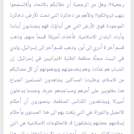
رجعية؟! وهل من الرجعية أن نطالبكم بالاتحاد وألاتسمحوا
بنهب ثرواتكم؟! والأهم من ذخائرنا التي تحت الأرض، ذخائرنا
الموجودة فوق الأرض التي هي أبناؤنا، فهم يجتذبون أبناءنا
وأبناء البلدان الاسلامية. فأخذت أمريكا قسماً منهم، وذهب
قسم آخر لا أدري الى أين، وذهب قسم آخر الى إسرائيل، ولدي
في البيت مجلّة منظمة الطلبة الايرانيين في إسرائيل. إن
الشباب هم عدّتنا، وهم يخدعونهم ويوهمونهم أن كل مصائبكم
من الاسلام، وطلبتنا المساكين يشاهدون المسلمين الجياع
هنا، مغلوبين على أمرهم ومساجدهم خربة، وعندما يدخلون
أميركا ويشاهدون الكنائس المنظمة، يتصورون أن أحكام
الانجيل والتوراة هي التي بلغت بهم الى هذا المستوى وأحكام
إسلامهم جعلتهم يتخلفون! لا، فالحكومات الاسلامية هي التي
جعلتنا كذلك، وهي التي أوصلت مساكيننا المغفلين الى هذا