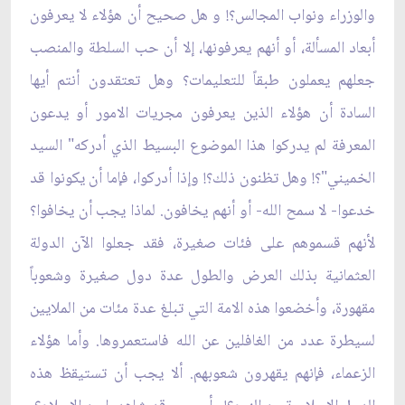
والوزراء ونواب المجالس؟! و هل صحيح أن هؤلاء لا يعرفون
أبعاد المسألة، أو أنهم يعرفونها، إلا أن حب السلطة والمنصب
جعلهم يعملون طبقاً للتعليمات؟ وهل تعتقدون أنتم أيها
السادة أن هؤلاء الذين يعرفون مجريات الامور أو يدعون
المعرفة لم يدركوا هذا الموضوع البسيط الذي أدركه" السيد
الخميني"؟! وهل تظنون ذلك؟! وإذا أدركوا، فإما أن يكونوا قد
خدعوا- لا سمح الله- أو أنهم يخافون. لماذا يجب أن يخافوا؟
لأنهم قسموهم على فئات صغيرة، فقد جعلوا الآن الدولة
العثمانية بذلك العرض والطول عدة دول صغيرة وشعوباً
مقهورة، وأخضعوا هذه الامة التي تبلغ عدة مئات من الملايين
لسيطرة عدد من الغافلين عن الله فاستعمروها. وأما هؤلاء
الزعماء، فإنهم يقهرون شعوبهم. ألا يجب أن تستيقظ هذه