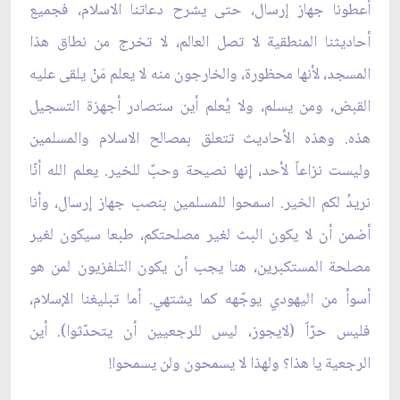
أعطونا جهاز إرسال، حتى يشرح دعاتنا الاسلام، فجميع
أحاديثنا المنطقية لا تصل العالم، لا تخرج من نطاق هذا
المسجد، لأنها محظورة، والخارجون منه لا يعلم مَنْ يلقى عليه
القبض، ومن يسلم، ولا يُعلم أين ستصادر أجهزة التسجيل
هذه. وهذه الأحاديث تتعلق بمصالح الاسلام والمسلمين
وليست نزاعاً لأحد، إنها نصيحة وحبٌ للخير. يعلم الله أنّا
نريدُ لكم الخير. اسمحوا للمسلمين بنصب جهاز إرسال، وأنا
أضمن أن لا يكون البث لغير مصلحتكم، طبعا سيكون لغير
مصلحة المستكبرين، هنا يجب أن يكون التلفزيون لمن هو
أسوأ من اليهودي يوجّهه كما يشتهي. أما تبليغنا الإسلام،
فليس حرّاً (لايجوز، ليس للرجعيين أن يتحدّثوا). أين
الرجعية يا هذا؟ ولهذا لا يسمحون ولن يسمحوا!