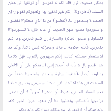
بشكل صحيح، فإن قلنا لكم لا تدرسوا، أو ترتقوا الى عنان
السماء، (فاطردونا). إنكم غير لائقين بها، ولعجزكم تقولون: إن
العلماء لا يسمحون لنا، (تفضلوا) من ذا الذي منعكم؟! تفضلوا،
واستوردوا مصنع صهر الحديد، أي عالم قال: لا تستوردوا؟!
تفضلوا، واصنعوا الطائرة والسيارة، إن كنتم قادرين، وما أنتم
بقادرين، فأنتم حكومة عاجزة، وعجزكم ليس ذاتياً، وإنّما يد
الاستعمار جعلتكم كذلك، إنكم منبهرون بالغرب. فهل كلامنا
هذا قديم بال لا يأبه له أحد؟! إنني اعاهدكم على أن الالمان
يقبلونه أيضاً، فأعطونا وزارة واحدة، وامنحونا عدداً من
الساعات في هذه‏ الاذاعة، التي تبث الموسيقى، وتسوق شبابنا
نحو الفساد الخلقي، شرط أن تدعونا أحراراً لا أن تضعوا
برامجها بأنفسكم، وتطلبوا منا أن نبثها، لتروا الخير كله،
واعاهدكم أن لا تتعارض مع ملككم ووزارتكم وزعامتكم.