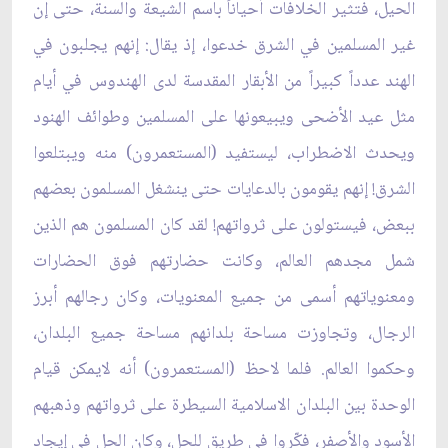
الحيل، فتثير الخلافات أحياناً باسم الشيعة والسنة، حتى إن
غير المسلمين في الشرق خدعوا، إذ يقال: إنهم يجلبون في
الهند عدداً كبيراً من الأبقار المقدسة لدى الهندوس في أيام
مثل عيد الأضحى ويبيعونها على المسلمين وطوائف الهنود
ويحدث الاضطراب، ليستفيد (المستعمرون) منه ويبتلعوا
الشرق! إنهم يقومون بالدعايات حتى ينشغل المسلمون بعضهم
ببعض، فيستولون على ثرواتهم! لقد كان المسلمون هم الذين
شمل مجدهم العالم، وكانت حضارتهم فوق الحضارات
ومعنوياتهم أسمى من جميع المعنويات، وكان رجالهم أبرز
الرجال، وتجاوزت مساحة بلدانهم مساحة جميع البلدان،
وحكموا العالم. فلما لاحظ (المستعمرون) أنه لايمكن قيام
الوحدة بين البلدان الاسلامية السيطرة على ثرواتهم وذهبهم
الأسود والأصفر، فكّروا في طريق للحل، وكان الحل في إيجاد