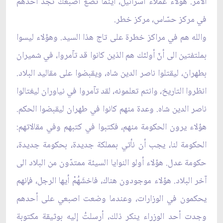
الأمر. هؤلاء عملاء اسرائيل، أينما تضع اصبعك تجد أحدهم
في مركز حسّاس، مركز خطر.
والله هم في مراكز خطرة على تاج هذا السيد. وهؤلاء ليسوا
بملتفتين الى أنّ أولئك هم الذين كانوا قد تآمروا، في شميران
بطهران، ليقتلوا ناصر الدين شاه، ويقبضوا على مقاليد البلاد.
انظروا التاريخ، وانتم تعلمونه، لقد تآمروا في نياوران ليغتالوا
ناصر الدين شاه. وعدة منهم كانوا في طهران ليقبضوا الحكم.
هؤلاء يرون الحكومة منهم، فكتبوا في كتبهم وفي مقالاتهم:
الحكومة لنا، يجب أن نأتي بمملكة جديدة، بحكومة جديدة،
حكومة عدل. هؤلاء أولو النوايا السيئة ممتدّون من البلاد الى
آخر البلاد. هؤلاء موجودون هناك، فاخشَهُمْ أيها الرجل، فإنهم
يحكمون في الوزارات، وعندما وضعت اصبعي على أحدهم
وجدت أحد الوزراء ينكر ذلك، أرسلتُ إليه بوثيقة مكتوبة