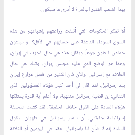
بهذا الشعب الفقير البائس؟ لا أدري ما سيكون.
ألا تفكر الحكومات التي أتلفت زراعتهم بإشباعهم من هذه
السوق السوداء الناشئة على حسابهم في الأقل؟ او يبيتون
خِماص البطون جوعاً، ويقال: هذه هي حال الحزب في إيران،
وهذا هو الوضع الذي عليه مجلس إيران، وتلك هي حال
العلاقة مع إسرائيل، والآن فان الكثير من افضل مزارع إيران
بيد إسرائيل، لقد قال لي أحد كبار هؤلاء المسؤولين الذي
التقاني: إن قضية إسرائيل منتهية، ولا أعلم أية قدرة يمتلكها
هؤلاء السادة على القول خلاف الحقيقة. لقد كتبت صحيفة
إسرائيلية جاءتني، أن سفير إسرائيل في طهران- يقول
السادة إنه لا شأن لنا بإسرائيل- عقد في اليومين أو الثلاثة