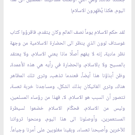
اليوم. هكذا يُظهِرون الاسلام!
لقد حكم الاسلام يوماً نصف العالم وكان يتقدم، فاقرؤوا كتاب
غوستاف لوون الذي ينظر الى الحضارة الاسلامية من وجهة
نظر مادية، إنه لا يفهم أصلًا ماذا يعني الاسلام، ولا يعتقد
بالمسيح ولا بالاسلام، والحضارة في رأيه هي هذه الأعمدة،
وظن أبناؤنا هذا أيضاً، فعندما تذهب، وترى تلك المظاهر
هناك، وترى الفاتيكان بذلك الشكل، ومساجدنا خربة تعسة،
تتصور أن السبب هو الاسلام. لا، فهذا من رؤساء المسلمين،
وليس من الاسلام، فحكّام الاسلام خضعوا لسيطرة
المستعمرين، وأوصلونا الى هذا اليوم، ومنحوا ثرواتنا
للآخرين وأصبحنا تعساء، وبقينا مغلوبين على أمرنا وجياعاً.