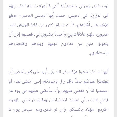
تؤيد ذلك، ومازال موجوداً إلا أنني لا أعرف اسمه القذر. إنهم
في الوزارة، في الجيش، حسناً، أيها الجيش المحترم اصفع
هؤلاء على أفواههم، فأنت مسلم. كثير من قادة الجيش ناس
طيبون، ولهم علاقات بي وأحياناً يكتبون لي، فعليهم إذن أن
يحولوا دون مَن يعادون دينهم وبلدهم واقتصادهم
واستقلالهم.
أيها السادة، اخشوا هؤلاء، فو الله إني أُريد خيركم وأخشى أن
تفتحوا عيونكم يوماً وقد زال وجودكم، إنني أخشى هذا، أو
اسمحوا لنا أن نقضي عليهم، وأنا سأقضي عليهم في يوم ما،
فإنني لا اريد أن تحدث اضطرابات، وطالما ترغبون بالهدوء
اطردوا هؤلاء بأنفسكم، وان لم تطردوهم سيحل يوم لا