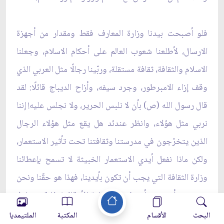
فلو أصبحت بيدنا وزارة المعارف فقط ومقدار من أجهزة
الارسال، لأطلعنا شعوب العالم على أحكام الاسلام، وجعلنا
الاسلام والثقافة، ثقافة مستقلة، وربّينا رجالًا مثل العربي الذي
وقف إزاء الامبرطور، وجرد سيفه، وأزاح الديباج قائلًا: لقد
قال رسول الله (ص) بأن لا نلبس الحرير، ولا نجلس عليه! إننا
نربي مثل هؤلاء، وانظر عندئد هل يقع مثل هؤلاء الرجال
الذين يتخرّجون في مدرستنا وثقافتنا تحت تأثير الاستعمار،
ولكن ماذا نفعل أيدي الاستعمار الخبيثة لا تسمح بإعطائنا
وزارة الثقافة التي يجب أن تكون بأيدينا، فهذا هو حقّنا ونحن
به جدير. أتريدون أن تؤسسوا وزارة الأوقاف؟ فلتكن منا، لا
أن تعينوا أنتم الوزير، فلستم جديرين بتعيينه، ونحن الذين
البحث
الأقسام
المكتبة
الملتيمديا