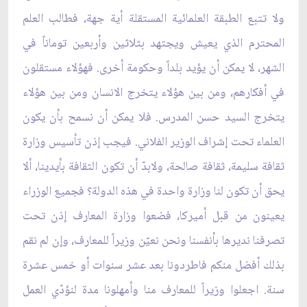
ولا تتبع الطبقة العلمائية المستقلة أية جهة، فطالب العلم
المحترم الذي يعيش ويجتهد بثلاثين وأربعين توماناً في
الشهر، لا يمكن أن يؤيد بلداً وحكومة أخرى. فهؤلاء مستقلون
في أفكارهم، ومن بين هؤلاء يتخرج الانسان ومن بين هؤلاء
يتخرج السيد حسن المدرس. فلا يمكن أن نسمح بأن يكون
العلماء تحت إشراف الوزير الفلاني. فيجب إذن تأسيس وزارة
ثقافة سليمة، ثقافة صالحة، ولابدّ أن تكون الثقافة بأيدينا، ألا
يحق أن تكون لنا وزارة واحدة في هذه الدولة؟ فجميع الوزراء
يعينون من قبل أميركا، فضعوا وزارة المعارف إذن تحت
تصرفنا نديرها بأنفسنا ونحن نعيّن وزيراً للمعارف، وإن لم نقم
بذلك أفضل منكم فاطردونا بعد عشر سنوات أو خمس عشرة
سنة. اجعلوا وزيراً للمعارف منا وأمهلونا مدة لنؤدّي العمل