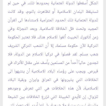
الشكل أسقطوا الدولة العثمانية بحدودها تلك، في حين لم
تستيقظ البلدان الاسلامية أو تظاهرت بالنوم، وقد كانت
للدولة العثمانية تلك الحدود المترامية لاستنادها الى القرآن
المجيد وتحت ظل الخلافة الاسلامية. وبعد التجزئة وفي
زمن أتاتورك الخبيث ألغوا الاسلام هناك، فلا تعتبر الحكومة
التركية الآن حكومة مسلمة، إلا أن الشعب التركي الشريف
شعب مسلم. لقد فصلوا في تركيا الاسلام عن الدولة، فلا
تجدون حالياً أحداً من المسلمين يأسف على مقتل الأتراك في
قبرص. ويجب على رؤساء البلاد الاسلامية أن ينتبهوا الى
الخلافات التي يثيرونها في العراق وايران وبقية البلاد
الاسلامية، لأن هذه الخلافات هي التي تعرض وجودهم
للزوال. إن الأيدي الخبيثة التي تزرع الخلافات بين الشيعة
والسنة، ليست سنية ولا شيعية، بل إنها أيدي الاستعمار التي