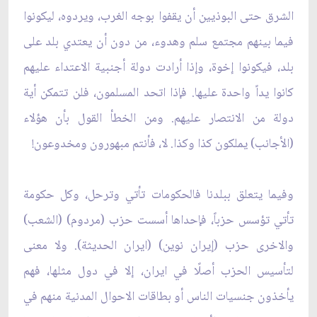
الشرق حتى البوذيين أن‏ يقفوا بوجه الغرب، ويردوه، ليكونوا
فيما بينهم مجتمع سلم وهدوء، من دون أن يعتدي بلد على
بلد، فيكونوا إخوة، وإذا أرادت دولة أجنبية الاعتداء عليهم
كانوا يداً واحدة عليها. فإذا اتحد المسلمون، فلن تتمكن أية
دولة من الانتصار عليهم. ومن الخطأ القول بأن هؤلاء
(الأجانب) يملكون كذا وكذا. لا، فأنتم مبهورون ومخدوعون!
وفيما يتعلق ببلدنا فالحكومات تأتي وترحل، وكل حكومة
تأتي تؤسس حزباً، فإحداها أسست حزب (مردوم) (الشعب)
والاخرى حزب (إيران نوين) (ايران الحديثة). ولا معنى
لتأسيس الحزب أصلًا في ايران، إلا في دول مثلها، فهم
يأخذون جنسيات الناس أو بطاقات الاحوال المدنية منهم في