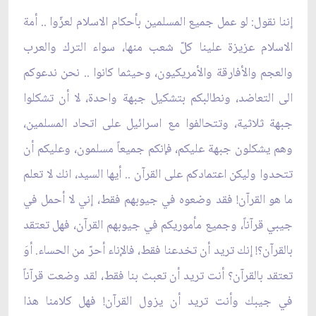
إننا نقول: لو عمل جميع المسلمين بأحكام الاسلام لعزّوا .. أمة
الاسلام عزيزة علينا كلّ شعب منها، سواء الترك والعرب
والعجم والأفارقة والأمريكيون، وحيثما كانوا .. نحن ندعوكم
الى التعاضد، ونطالبكم بتشكيل جبهة واحدة، لا أن تشكلوا
جبهة ثلاثية، وتتحالفوا مع اسرائيل على اتحاد المسلمين،
وهم يشكلون جبهة عليكم، فإنكم جميعاً مسلمون، وعليكم أن
تتحدوا وليكن اعتمادكم على القرآن .. أيها السيد، انك لا تعلم
ما هو القرآن! فقد وضعوه في جيوبهم فقط، إني لا أحمل في
جيبي قرآناً، وجميع مأموريكم في جيوبهم القرآن، فهل تعتقد
بالقرآن؟! إنك تريد أن‏ تخدعنا فقط، فالإناء أحرّ من الحساء. أوَ
تعتقد بالقرآن؟ أنت تريد أن تعبث بنا فقط، لقد وضعت قرآناً
في جيبك وأنت تريد أن يزول القرآن! فهل كلامنا هذا