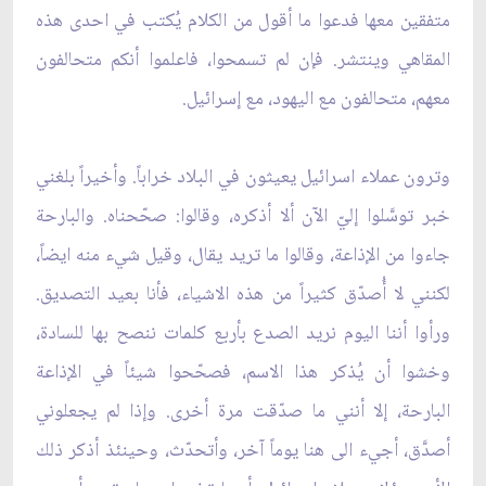
متفقين معها فدعوا ما أقول من الكلام يُكتب في احدى هذه
المقاهي وينتشر. فإن لم تسمحوا، فاعلموا أنكم متحالفون
معهم، متحالفون مع اليهود، مع إسرائيل.
وترون عملاء اسرائيل يعيثون في البلاد خراباً. وأخيراً بلغني
خبر توسَّلوا إليّ الآن ألا أذكره، وقالوا: صحّحناه. والبارحة
جاءوا من الإذاعة، وقالوا ما تريد يقال، وقيل شي‏ء منه ايضاً،
لكنني لا أُصدّق كثيراً من هذه الاشياء، فأنا بعيد التصديق.
ورأوا أننا اليوم نريد الصدع بأربع كلمات ننصح بها للسادة،
وخشوا أن يُذكر هذا الاسم، فصحّحوا شيئاً في الإذاعة
البارحة، إلا أنني ما صدّقت مرة أخرى. وإذا لم يجعلوني
أصدَّق، أجي‏ء الى هنا يوماً آخر، وأتحدّث، وحينئذ أذكر ذلك