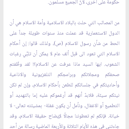
حكومة على أخرى، لأنّ الجميع مسلمون.
من المصائب التي حلت بالبلاد الاسلامية وأمة الاسلام هي أن
الدول الاستعمارية قد عملت منذ سنوات طويلة جداً على
الحط من شأن رسول الاسلام (ص)، ولذلك قالوا: إن أحكام
الاسلام التي تعود الى قبل ألف عام لا يمكن أن تلبِّي رغبات
الشعوب. ايها السيد ماذا عرفت عن الاسلام؟! لقد وظّفتم
صحفكم ومجلاتكم وبرامجكم التلفزيونية والاذاعية
وأحاديثكم في جلساتكم للطعن بأحكام الاسلام، وإن لم تكن
نيتكم سيئة، فلابدّ أنهم قد أرغموكم عليه إما بالتهديد أو
التطميع أو الاغفال، ونأمل أن يكون غفلة- بمشيئته تعالى- لا
خيانة. فإنكم لم تعطوننا مجالًا لإيضاح حقيقة الاسلام، وقد
جاءتني في هذه الأيام الثلاثة والأربعة الماضية رسالة من أحد