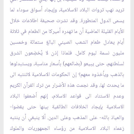
تريد نهب ثروات البلاد الاسلامية، وإيجاد أسواق سوداء لما
يسمى الدول المتطورة. وقد نشرت صحيفة اطلاعات خلال
الأيام القليلة الماضية أن ما تهدره أميركا من الطعام في ثلاثة
أيام يعادل طعام الشعب الصيني البالغ ستمائة وخمسين
مليون نسمة ليوم كامل. فلماذا إذن لا يُخضِعون الشرق
لسلطتهم، حتى يبيعو (بضائعهم) بأسعار مناسبة، ويستبدلوها
بالذهب ويأخذوه معهم؟ إن الحكومات الاسلامية لاتنتبه الى
ما يحدث لها، وقد نجمت هذه الأضرار من ترك القرآن الكريم
وعدم الاستناد الى قواعد الاسلام، إنهم أضعفوا البلاد
الاسلامية بإيجاد الخلافات الطائفية بينها حتى يقضوا-
والعياذ بالله- على المذهب وعلى الدين. ألا ينبغي أن ينتبه
زعماء البلاد الاسلامية من رؤساء الجمهوريات والملوك