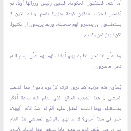
أما أنتم، فتشكلون الحكومة، فيعين رئيس وزرائها أولًا، ثم
يُؤسس الحزب، فتكون كومة حزبية باسم اولئك الذين لا
يستطيعون ان يصدروا لهم صحيفة، وربما يريدون ان يكتبوا،
لكن الويل لمن يكتب.
ولا شأن لنا نحن الطلبة بهم، أولئك لهم بهم شأن. بسم الله،
نحن حاضرون.
يُعدّون فئة حزبية كما ترون ترتع كلّ يوم بأموال هذا الشعب
المبتلى .. هذا الشعب الجائع الذي يعلم الله ساعة أفكّر
بمستقبله، بهذا الشتاء المقبل عليه آلمُ له أشدّ الألم. ألهؤلاء
خبزُ في سنة أخرى؟ لا، ما لهم. والوضع المعاشي هذا العام
سي‏ء، حتى عَلَف الدواب عدم. ماذا سيفعل هذا الشتاء الأسود