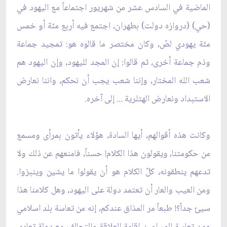
الماضية في السادس عشر من شهريور اجتماعاً مع اليهود في
(حي) (دروازه دولت) بطهران، اجتمع فيه أربع مئة أو خمس
مئة يهودي لصّ، وكان مختصر ما قالوه هو: تمجيد جماعة
وذم جماعة أخرى، ثم قالوا: إن المجد لليهود، وإن اليهود هم
شعب الله المختار، وإننا شعب يجب أن نحكم، واننا نعارض
الاستبداد ونعارض الهتلرية ... إلى آخره.
وكانت هذه أقوالهم، أيها السادة، هؤلاء يأتون بمرأى ومسمع
من حكومتنا، ويقولون هذا الكلام! حسناً، فامنعهم عن ذلك ولا
تدعهم ينطقونه، كلّ الكلام هو أن يقولوا ما يشين وينبزوا.
ومن العيب والعار أن تعتمد دولة على اليهود، وهل كلامنا هذا
سيئ جداً؟! طبعاً مر المذاق عندكم، إنه من تعاسة بلد اسلامي
ومن تعاسة المسلمين إقامة العلاقة والتحالف مع دولة تعادي