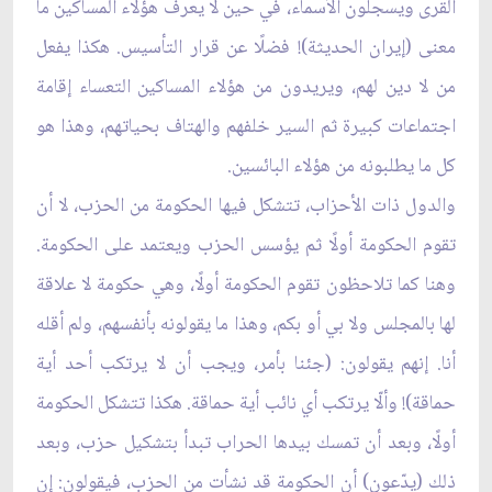
القرى ويسجلون الأسماء، في حين لا يعرف هؤلاء المساكين ما
معنى (إيران الحديثة)! فضلًا عن قرار التأسيس. هكذا يفعل
من لا دين لهم، ويريدون من هؤلاء المساكين التعساء إقامة
اجتماعات كبيرة ثم السير خلفهم والهتاف بحياتهم، وهذا هو
كل ما يطلبونه من هؤلاء البائسين.
والدول ذات الأحزاب، تتشكل فيها الحكومة من الحزب، لا أن
تقوم الحكومة أولًا ثم يؤسس الحزب ويعتمد على الحكومة.
وهنا كما تلاحظون تقوم الحكومة أولًا، وهي حكومة لا علاقة
لها بالمجلس ولا بي أو بكم، وهذا ما يقولونه بأنفسهم، ولم أقله
أنا. إنهم يقولون: (جئنا بأمر، ويجب أن لا يرتكب أحد أية
حماقة)! وألّا يرتكب أي نائب أية حماقة. هكذا تتشكل الحكومة
أولًا، وبعد أن تمسك بيدها الحراب تبدأ بتشكيل حزب، وبعد
ذلك (يدّعون) أن الحكومة قد نشأت من الحزب، فيقولون: إن