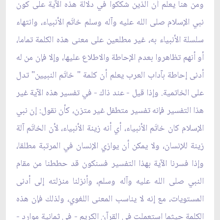
ومن هنا يعلم أن الذين شككوا في دلالة هذه الآية على كون
نبي الإسلام صلى الله عليه وآله وسلم خاتَم الأنبياء، وانتهاء
سلسلة الأنبياء به، غير مطلعين على معنى هذه الكلمة تماما،
أو أنهم تظاهروا بعدم الإحاطة والاطلاع عليها، وإلا فإن من له
أدنى إحاطة بآداب العرب يعلم أن كلمة " خاتَم النبيين" تدل
على الخاتمية. وإذا قيل - عند ذاك - في تفسير هذه الآية غير
هذا التفسير فإنه تفسير متطفل غير متزن، كأن نقول: إن نبي
الإسلام كان خاتَم الأنبياء، أي أنه زينة الأنبياء، لأن الخاتَم آلة
زينة للإنسان، ولا يمكن أن يوازي الإنسان في المرتبة مطلقا،
وإذا فسرنا الآية بهذا التفسير فسنكون قد حططنا من مقام
النبي صلى الله عليه وآله وسلم، وأنزلنا منزلته إلى أدنى
المستويات، مع إنه لا يناسب المعنى اللغوي، ولذلك فإن هذه
الكلمة حيثما استعملت في القرآن الكريم - في ثمانية موارد -