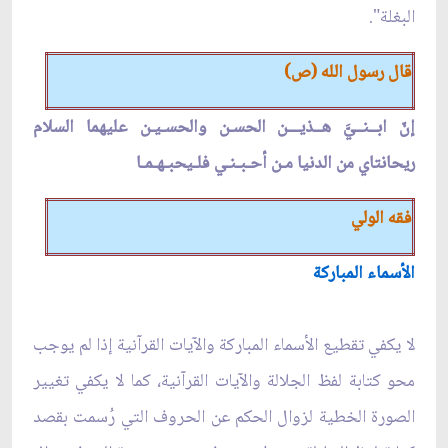
البغلة".
قال رسول الله (ص)
إنّ ابــنــيَّ هــذيـــن الحسـن والحسـيـن عليهما السلام
ريحانتاي من الدنيا مـن أحـبـنـي فلـيحبـهـمـا
فقه الولي
الأسماء المباركة
لا يكفي تقطيع الأسماء المباركة والآيات القرآنية إذا لم يوجب
محو كتابة لفظ الجلالة والآيات القرآنية، كما لا يكفي تغيير
الصورة الخطية لزوال الحكم عن الحروف التي رُسمت بقصد