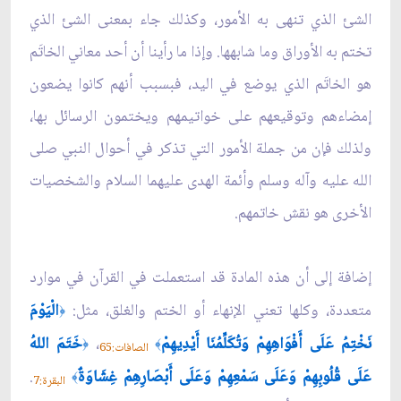
الشئ الذي تنهى به الأمور، وكذلك جاء بمعنى الشئ الذي
تختم به الأوراق وما شابهها. وإذا ما رأينا أن أحد معاني الخاتَم
هو الخاتَم الذي يوضع في اليد، فبسبب أنهم كانوا يضعون
إمضاءهم وتوقيعهم على خواتيمهم ويختمون الرسائل بها،
ولذلك فإن من جملة الأمور التي تذكر في أحوال النبي صلى
الله عليه وآله وسلم وأئمة الهدى عليهما السلام والشخصيات
الأخرى هو نقش خاتمهم.
إضافة إلى أن هذه المادة قد استعملت في القرآن في موارد
متعددة، وكلها تعني الإنهاء أو الختم والغلق، مثل:
الْيَوْمَ
﴿
نَخْتِمُ عَلَى أَفْوَاهِهِمْ وَتُكَلِّمُنَا أَيْدِيهِمْ
،
خَتَمَ اللهُ
﴿
﴾
الصافات:65
عَلَى قُلُوبِهِمْ وَعَلَى سَمْعِهِمْ وَعَلَى أَبْصَارِهِمْ غِشَاوَةٌ
.
﴾
البقرة:7