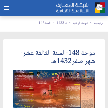
الرئيسية
دوحة الولاية
1432 هـ
العدد148
دوحة 148-السنة الثالثة عشر-
شهر صفر1432هـ