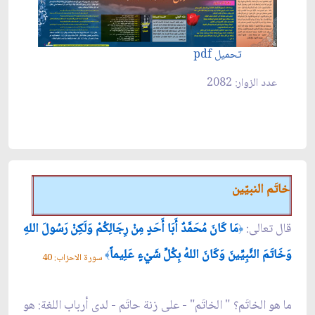
تحميل pdf
عدد الزوار: 2082
خاتَم النبيّين
قال تعالى:
مَا كَانَ مُحَمَّدٌ أَبَا أَحَدٍ مِنْ رِجَالِكُمْ وَلَكِنْ رَسُولَ اللهِ
﴿
وَخَاتَمَ النَّبِيِّينَ وَكَانَ اللهُ بِكُلِّ شَيْءٍ عَلِيماً
﴾
سورة الاحزاب: 40
ما هو الخاتَم؟ " الخاتَم" - على زنة حاتَم - لدى أرباب اللغة: هو