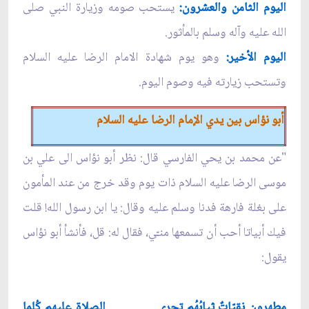
اليوم الثامن والعشرون:
يستحب صومه وزيارة النبي صلى
الله عليه وآله وسلم بالمأثور.
اليوم الأخير:
وهو يوم شهادة الامام الرضا عليه السلام
وتستحب زيارته فيه وصوم اليوم.
أبو نؤاس بين يدي الإمام الرضا عليه السلام
"عن محمد بن يحي الفارسي قال: نظر أبو نؤاس الى علي بن
موسى الرضا عليه السلام ذات يوم وقد خرج من عند المأمون
على بغلة فارهة فدنا وسلم عليه وقال: يا ابن رسول الله! قلت
فيك أبياتا أحب أن تسمعها منـّي، فقال له: قل، فأنشأ أبو نؤاس
يقول:
مطهرون نقيّاتٌ ثيابُهُم تجري
الصلاة عليهم كُلما