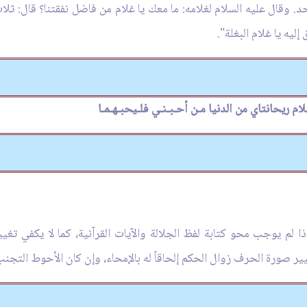
د. وقال عليه السلام لغلامه: ما معك يا غلام من فاضل نفقتنا؟ قال: ثلاث م
ليه يا غلام البغلة".
سلام ريحانتاي من الدنيا مـن أحـبـنـي فلـيحبـهـمـا
 إذا لم يوجب محو كتابة لفظ الجلالة والآيات القرآنية، كما لا يكفي 
يير صورة الحرف زوال الحكم إلحاقاً له بالإمحاء، وإن كان الأحوط التج