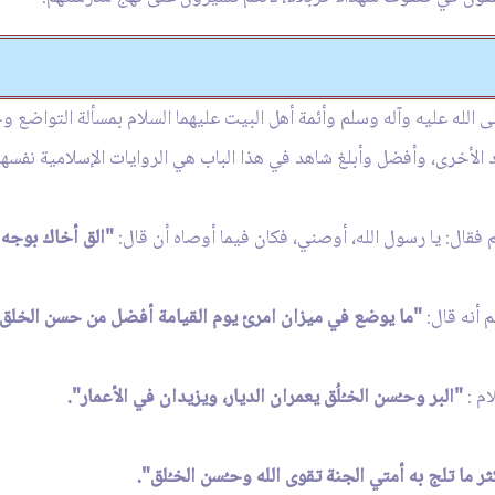
لى الله عليه وآله وسلم وأئمة أهل البيت عليهما السلام بمسألة التواضع 
د الأخرى، وأفضل وأبلغ شاهد في هذا الباب هي الروايات الإسلامية نفسها
 فقال: يا رسول الله، أوصني، فكان فيما أوصاه أن قال:
"الق أخاك بوجه 
 أنه قال:
"ما يوضع في ميزان امرئ يوم القيامة أفضل من حسن الخلق"
م :
"البر وحـُسن الخـُلُق يعمران الديار، ويزيدان في الأعمار".
ثر ما تلج به أمتي الجنة تقوى الله وحـُسن الخـُلق".