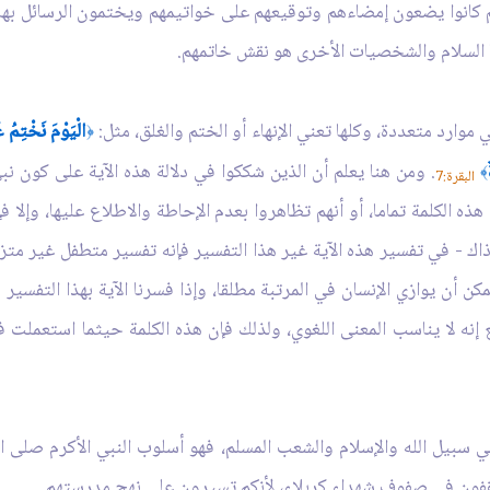
هم كانوا يضعون إمضاءهم وتوقيعهم على خواتيمهم ويختمون الرسائل بها
ما السلام والشخصيات الأخرى هو نقش خاتمهم.
موارد متعددة، وكلها تعني الإنهاء أو الختم والغلق، مثل:
الْيَوْمَ نَخْتِمُ عَ
﴿
. ومن هنا يعلم أن الذين شككوا في دلالة هذه الآية على كون نبي 
﴾
البقرة:7
ذه الكلمة تماما، أو أنهم تظاهروا بعدم الإحاطة والاطلاع عليها، وإلا 
ذاك - في تفسير هذه الآية غير هذا التفسير فإنه تفسير متطفل غير متزن، 
ولا يمكن أن يوازي الإنسان في المرتبة مطلقا، وإذا فسرنا الآية بهذا الت
ع إنه لا يناسب المعنى اللغوي، ولذلك فإن هذه الكلمة حيثما استعملت ف
 في سبيل الله والإسلام والشعب المسلم، فهو أسلوب النبي الأكرم صلى الل
قفون في صفوف شهداء كربلاء، لأنكم تسيرون على نهج مدرستهم.