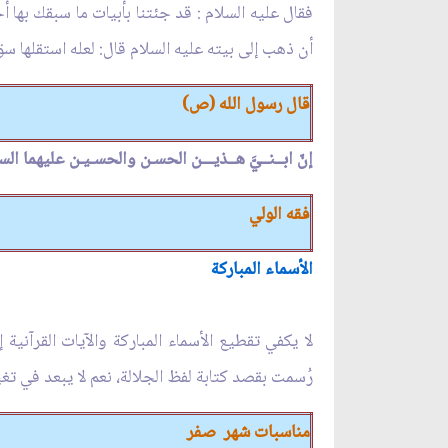
فقال عليه السلام : قد جئتنا بأبيات ما سبقك بها أح
أن ذهب إلى بيته عليه السلام قال: لعله استقلها سق إ
قال رسول الله (ص)
إنّ ابــنــيَّ هــذيـــن الحسـن والحسـيـن عليهما ال
فقه الولي
الأسماء المباركة
لا يكفي تقطيع الأسماء المباركة والآيات القرآنية
رُسمت بقصد كتابة لفظ الجلالة، نعم لا يبعد في تغ
مناسبات شهر صفر