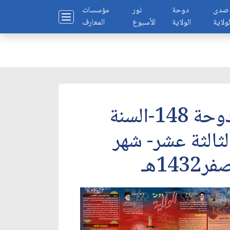
صدى
دوحة
نور
مؤسسات
لولاية
الولاية
الأسبوع
المعارف
دوحة 148-السنة
لثالثة عشر- شهر
ر1432هـ