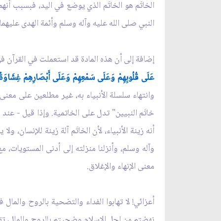
الخاتَم هو الخاتَم الذي يوضع في اليد، فبسبب أن
النبي صلى الله عليه وآله وسلم وأئمة الهدى عليه
إضافة إلى أن هذه المادة قد استعملت في القرآن في 
عَلَى قُلُوبِهِمْ وَعَلَى سَمْعِهِمْ وَعَلَى أَبْصَارِهِمْ غِشَاوَةٌ
وانتهاء سلسلة الأنبياء به، غير مطلعين على معنى ه
خاتَم النبيين" تدل على الخاتمية. وإذا قيل - عند 
أنه زينة الأنبياء، لأن الخاتَم آلة زينة للإنسان، 
وآله وسلم، وأنزلنا منزلته إلى أدنى المستويات، م
معنى الإنهاء والإغلاق.
أعزائي! لا تهابوا الفداء والتضحية بالروح والمال
نهضتم من اجل الإسلام وضحيتم بالروح والمال، ت