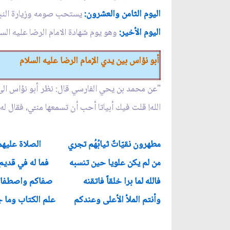
اليوم الثامن والعشرون:
يستحب صومه وزيارة النبي 
اليوم الأخير:
وهو يوم شهادة الامام الرضا عليه ال
أبو نؤاس بين يدي الإمام الرضا عليه السلام
"عن محمد بن يحي الفارسي قال: نظر أبو نؤاس الى
الله! قلت فيك أبياتا أحب أن تسمعها منـّي، فقال له
مطهرون نقيّاتٌ ثيابُهُم تجري
الصلاة عليهم ك
من لم يكن علويا حين تنسبه
فما له في قديم 
فالله لما برا خلقاً فاتقنه
صفاكم واصطفاكم 
وأنتم الملأ الأعلى وعندكم
علم الكتاب وما 