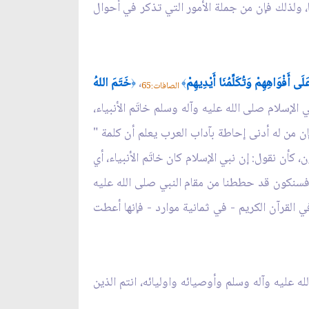
، ولذلك فإن من جملة الأمور التي تذكر في أحوال
لَى أَفْوَاهِهِمْ وَتُكَلِّمُنَا أَيْدِيهِمْ
،
خَتَمَ اللهُ
﴿
﴾
الصافات:65
الإسلام صلى الله عليه وآله وسلم خاتَم الأنبياء،
فإن من له أدنى إحاطة بآداب العرب يعلم أن كلمة "
كأن نقول: إن نبي الإسلام كان خاتَم الأنبياء، أي
فسير فسنكون قد حططنا من مقام النبي صلى الله عليه
ي القرآن الكريم - في ثمانية موارد - فإنها أعطت
ه عليه وآله وسلم وأوصيائه واوليائه، انتم الذين