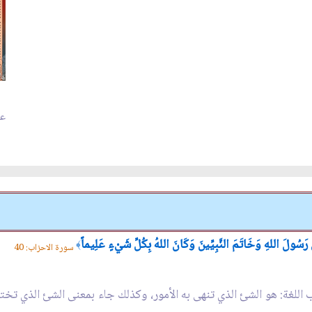
عدد
نْ رَسُولَ اللهِ وَخَاتَمَ النَّبِيِّينَ وَكَانَ اللهُ بِكُلِّ شَيْءٍ عَلِيماً
﴾
سورة الاحزاب: 40
باب اللغة: هو الشئ الذي تنهى به الأمور، وكذلك جاء بمعنى الشئ الذي تختم 