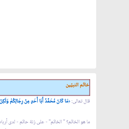
خاتَم النبيّين
قال تعالى:
مَا كَانَ مُحَمَّدٌ أَبَا أَحَدٍ مِنْ رِجَالِكُمْ وَلَكِ
﴿
ما هو الخاتَم؟ " الخاتَم" - على زنة حاتَم - لدى أر