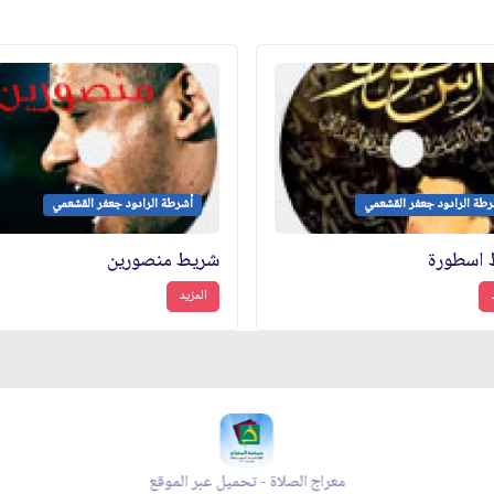
طة الرادود جعفر القشعمي
أشرطة الرادود جعفر القشعمي
 اسطورة
شريط منصورين
المزيد
معراج الصلاة - تحميل عبر الموقع