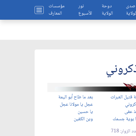
صدى
دوحة
نور
مؤسسات
لولاية
الولاية
الأسبوع
المعارف
كروني
ة قتيل العبرات
بعد ما طاح أبو اليمة
كروني
عجل يا مولانا عجل
ذ عفى
يا حسين
 بوية جسمك
وين الكفين
د الزوار: 718