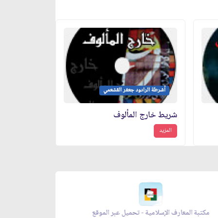
أشرطة الرادود جعفر القشعمي
شريط خارج المألوف
المزيد
مكتبة المعارف الإسلامية - تحميل عبر الموقع
زاد المؤ