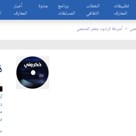
تطبيقات
الخطاب
برنامج
جذوة
أخبار
المعارف
الثقافي
المسابقات
المعارف
ا
عمي
أشرطة الرادود جعفر القشعمي
ذ
آن
ذ
م
يا
عد