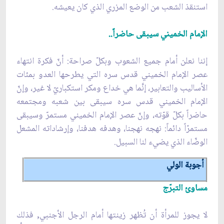
استنقذ الشعب من الوضع المزري الذي كان يعيشه.
الإمام الخميني سيبقى حاضراً..
إننا نعلن أمام جميع الشعوب وبكلّ صراحة: أنّ فكرة انتهاء
عصر الإمام الخميني قدس سره التي يطرحها العدو بمئات
الأساليب والتعابير، إنَّما هي خداع ومكر استكباريّ لا غير، وإنّ
الإمام الخميني قدس سره سيبقى بين شعبه ومجتمعه
حاضراً بكلّ قوّته، وإنّ عصر الإمام الخميني مستمرّ وسيبقى
مستمرّاً دائماً: نهجه نهجنا، وهدفه هدفنا، وإرشاداته المشعل
الوضّاء الذي يضيء لنا السبيل.
أجوبة الولي
مساوئ التبرّج
لا يجوز للمرأة أن تُظهر زينتها أمام الرجل الأجنبي, فذلك