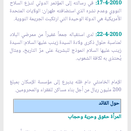
17-4-2010:
في رسالته إلى المؤتمر الدولي لنـزع السلاح
النووي وعدم نشره الذي استضافته طهران: الولايات المتحدة
الأمريكية هي الدولة الوحيدة التي ارتكبت الجريمة النووية.
22-4-2010:
لدى استقباله جمعاً غفيراً من ممرضي البلاد
لمناسبة حلول ذكرى ولادة السيدة زينب عليها السلام: السيدة
زينب عليها السلام انموذج للبشرية على مرّ التاريخ، ومِثال
يُحتذى به لكافة الشعوب.
الإمام الخامنئي دام ظله يتبرع إلى مؤسسة الإسكان بمبلغ
200 مليون ريال من أجل بناء مساكن للفقراء والمحرومين.
حول القائد
المرأة حقوق وحرية وحجاب