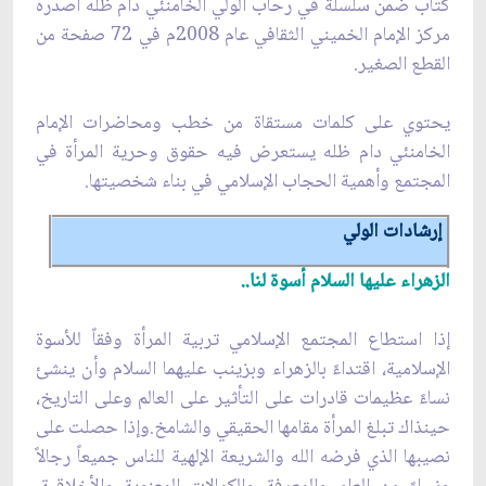
كتاب ضمن سلسلة في رحاب الولي الخامنئي دام ظله أصدره
مركز الإمام الخميني الثقافي عام 2008م في 72 صفحة من
القطع الصغير.
يحتوي على كلمات مستقاة من خطب ومحاضرات الإمام
الخامنئي دام ظله يستعرض فيه حقوق وحرية المرأة في
المجتمع وأهمية الحجاب الإسلامي في بناء شخصيتها.
إرشادات الولي
الزهراء عليها السلام أسوة لنا..
إذا استطاع المجتمع الإسلامي تربية المرأة وفقاً للأسوة
الإسلامية، اقتداءً بالزهراء وبزينب عليهما السلام وأن ينشئ
نساءً عظيمات قادرات على التأثير على العالم وعلى التاريخ،
حينذاك تبلغ المرأة مقامها الحقيقي والشامخ.وإذا حصلت على
نصيبها الذي فرضه الله والشريعة الإلهية للناس جميعاً رجالاً