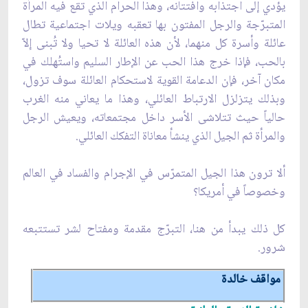
يؤدي إلى اجتذابه وافتتانه، وهذا الحرام الذي تقع فيه المرأة
المتبرّجة والرجل المفتون بها تعقبه ويلات اجتماعية تطال
عائلة وأسرة كل منهما، لأن هذه العائلة لا تحيا ولا تُبنى إلاّ
بالحب، فإذا خرج هذا الحب عن الإطار السليم واستُهلك في
مكان آخر، فإن الدعامة القوية لاستحكام العائلة سوف تزول،
وبذلك يتزلزل الارتباط العائلي، وهذا ما يعاني منه الغرب
حالياً حيث تتلاشى الأسر داخل مجتمعاته، ويعيش الرجل
والمرأة ثم الجيل الذي ينشأ معاناة التفكك العائلي.
ألا ترون هذا الجيل المتمرّس في الإجرام والفساد في العالم
وخصوصاً في أمريكا؟
كل ذلك يبدأ من هنا، التبرّج مقدمة ومفتاح لشر تستتبعه
شرور.
مواقف خالدة