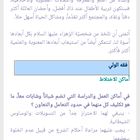
ونساءً من العلم والمعرفة والكمالات المعنوية والأخلاقية،
فستكون تربية الأطفال عند ذاك أفضل، وأحضان العائلة أكثر
دفئاً ونقاءً، والمجتمع أكثر تقدّماً، ومشاكل الحياة أسهل حلاً.
أتمنى أن نتّخذ من شخصيّة الزهراء عليها السلام بكل أبعادها
أسوة لنا، لنتمكن أيضاً من استيعاب أبعادها المعنوية والعلمية
أكثر فأكثر.
فقه
الولي
أماكن الاختلاط
في أماكن العمل والدراسة التي تضم شباناً وشابات معاً، ما
هو تكليف كل منهما في حدود التعامل والتعاون ؟
- ينبغي لهما الاحتراز جداً من التسويلات والوساوس
الشيطانية.
- يجب عليهما مراعاة أحكام الشرع من قبيل عدم الخلوة
ببعضهما.