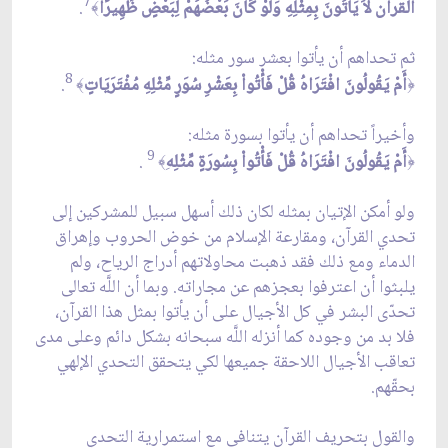
7
القرآن لاَ يَأْتُونَ بِمِثْلِهِ وَلَوْ كَانَ بَعْضُهُمْ لِبَعْضٍ ظَهِيرًا
.
﴾
ثم تحداهم أن يأتوا بعشر سور مثله:
8
أَمْ يَقُولُونَ افْتَرَاهُ قُلْ فَأْتُواْ بِعَشْرِ سُوَرٍ مِّثْلِهِ مُفْتَرَيَاتٍ
.
﴾
﴿
وأخيراً تحداهم أن يأتوا بسورة مثله:
9
أَمْ يَقُولُونَ افْتَرَاهُ قُلْ فَأْتُواْ بِسُورَةٍ مِّثْلِه
.
﴾
﴿
ولو أمكن الإتيان بمثله لكان ذلك أسهل سبيل للمشركين إلى
تحدي القرآن، ومقارعة الإسلام من خوض الحروب وإهراق
الدماء ومع ذلك فقد ذهبت محاولاتهم أدراج الرياح، ولم
يلبثوا أن اعترفوا بعجزهم عن مجاراته. وبما أن اللَّه تعالى
تحدّى البشر في كل الأجيال على أن يأتوا بمثل هذا القرآن،
فلا بد من وجوده كما أنزله اللَّه سبحانه بشكل دائم وعلى مدى
تعاقب الأجيال اللاحقة جميعها لكي يتحقق التحدي الإلهي
بحقّهم.
والقول بتحريف القرآن يتنافى مع استمرارية التحدي