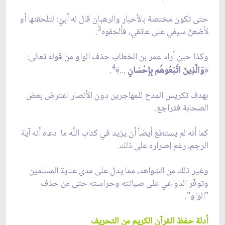
حتى تكون مختصة بالأحبار والرهبان قال له أبيّ: لتلحقنها أو
3
لأضعنّ سيفي على عاتقي، فألحقوه
.
وكذا حين أراد عمر بن الخطاب حذف الواو من قوله تعالى:
4
وَالَّذِينَ اتَّبَعُوهُم بِإِحْسَانٍ
...
.
﴾
﴿
بهدف تكريس المدح للمهاجرين دون الأنصار اعترض بعض
الصحابة فتراجع.
كما أنه لم يستطع أيضاً أن يزيد في كتاب اللَّه ما ادعاه أنه آية
الرجم، رغم إصراره على ذلك.
وغير ذلك من الشواهد، مما يدل على مدى عناية المسلمين
وتوفّر الدواعي على صيانته وحراسته حتى من حذف
"الواو".
أدلة حفظ القرآن الكريم من التحريف