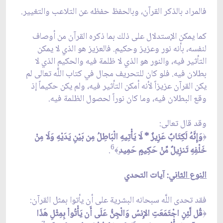
فالمراد بالذكر القرآن، وبالحفظ حفظه عن التلاعب والتغيير.
كما يمكن الإستدلال على ذلك بما ذكره القرآن من أوصاف
لنفسه، بأنه نور وعزيز وحكيم. فالعزيز هو الذي لا يمكن
التأثير فيه، والنور هو الذي لا ظلمة فيه والحكيم الذي لا
بطلان فيه. فلو كان للتحريف مجال في كتاب اللَّه تعالى لم
يكن القرآن عزيزاً لأنه أمكن التأثير فيه، ولم يكن حكيماً إذ
وقع البطلان فيه، وما كان نوراً لحصول الظلمة فيه.
وقد قال تعالى:
وَإِنَّهُ لَكِتَابٌ عَزِيزٌ * لَا يَأْتِيهِ الْبَاطِلُ مِن بَيْنِ يَدَيْهِ وَلَا مِنْ
﴿
6
خَلْفِهِ تَنزِيلٌ مِّنْ حَكِيمٍ حَمِيد
.
﴾
النوع الثاني
: آيات التحدي
فقد تحدى اللَّه سبحانه البشرية على أن يأتوا بمثل القرآن:
قُل لَّئِنِ اجْتَمَعَتِ الإِنسُ وَالْجِنُّ عَلَى أَن يَأْتُواْ بِمِثْلِ هَذَا
﴿