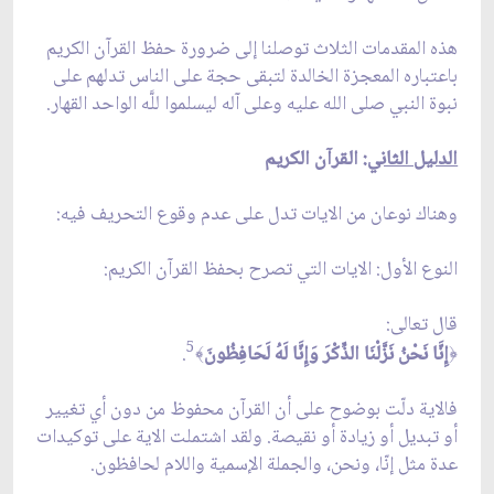
هذه المقدمات الثلاث توصلنا إلى ضرورة حفظ القرآن الكريم
باعتباره المعجزة الخالدة لتبقى حجة على الناس تدلهم على
نبوة النبي صلى الله عليه وعلى آله ليسلموا للَّه الواحد القهار.
الدليل الثاني
: القرآن الكريم
وهناك نوعان من الايات تدل على عدم وقوع التحريف فيه:
النوع الأول: الايات التي تصرح بحفظ القرآن الكريم:
قال تعالى:
5
إِنَّا نَحْنُ نَزَّلْنَا الذِّكْرَ وَإِنَّا لَهُ لَحَافِظُونَ
.
﴾
﴿
فالاية دلّت بوضوح على أن القرآن محفوظ من دون أي تغيير
أو تبديل أو زيادة أو نقيصة. ولقد اشتملت الاية على توكيدات
عدة مثل إنّا، ونحن، والجملة الإسمية واللام لحافظون.