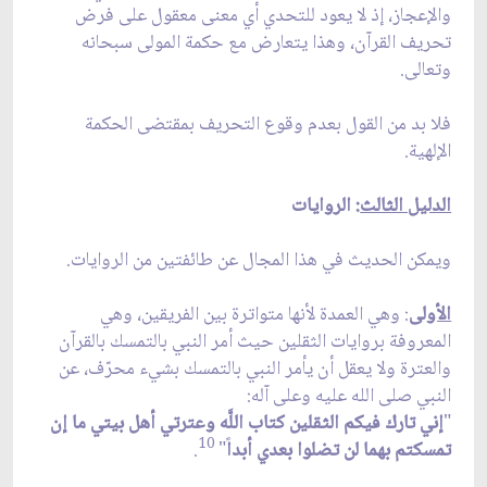
والإعجاز، إذ لا يعود للتحدي أي معنى معقول على فرض
تحريف القرآن، وهذا يتعارض مع حكمة المولى سبحانه
وتعالى.
فلا بد من القول بعدم وقوع التحريف بمقتضى الحكمة
الإلهية.
الدليل الثالث
: الروايات
ويمكن الحديث في هذا المجال عن طائفتين من الروايات.
الأولى
: وهي العمدة لأنها متواترة بين الفريقين، وهي
المعروفة بروايات الثقلين حيث أمر النبي بالتمسك بالقرآن
والعترة ولا يعقل أن يأمر النبي بالتمسك بشي‏ء محرّف، عن
النبي صلى الله عليه وعلى آله:
"
إني تارك فيكم الثقلين كتاب اللَّه وعترتي أهل بيتي ما إن
10
تمسكتم بهما لن تضلوا بعدي أبدا
ً"
.