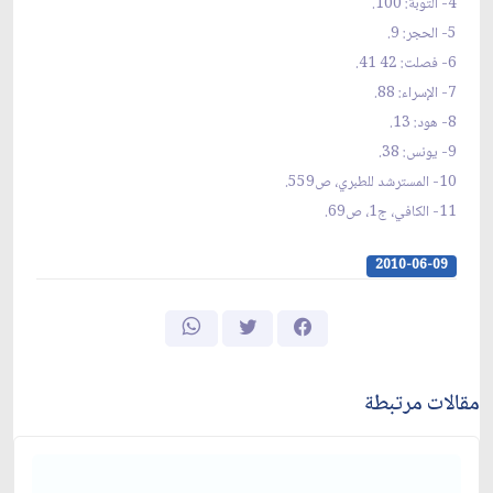
4- التوبة: 100.
5- الحجر: 9.
6- فصلت: 42 41.
7- الإسراء: 88.
8- هود: 13.
9- يونس: 38.
10- المسترشد للطبري، ص559.
11- الكافي، ج1، ص69.
2010-06-09
مقالات مرتبطة