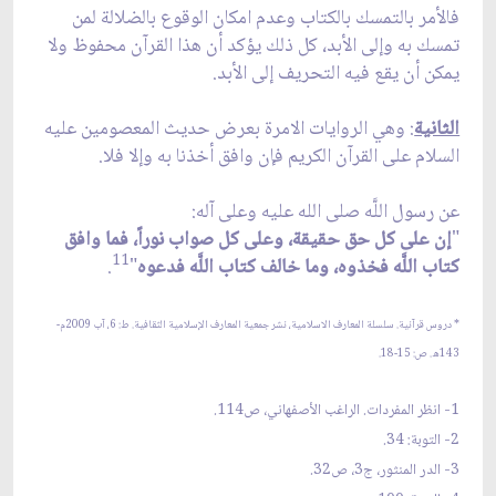
فالأمر بالتمسك بالكتاب وعدم امكان الوقوع بالضلالة لمن
تمسك به وإلى الأبد، كل ذلك يؤكد أن هذا القرآن محفوظ ولا
يمكن أن يقع فيه التحريف إلى الأبد.
الثانية
: وهي الروايات الامرة بعرض حديث المعصومين عليه
السلام على القرآن الكريم فإن وافق أخذنا به وإلا فلا.
عن رسول اللَّه صلى الله عليه وعلى آله:
"
إن على كل حق حقيقة، وعلى كل صواب نوراً، فما وافق
11
كتاب اللَّه فخذوه، وما خالف كتاب اللَّه فدعوه
"
.
* دروس قرآنية. سلسلة المعارف الاسلامية، نشر جمعية المعارف الإسلامية الثقافية. ط: 6، آب 2009م-
143ه. ص: 15-18.
1- انظر المفردات. الراغب الأصفهاني، ص114.
2- التوبة: 34.
3- الدر المنثور، ج3، ص32.