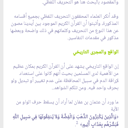
والمقصود بالبحث هنا هو التحريف اللفظي.
وقد أنكر العلماء المحققون التحريف اللفظي بجميع أقسامه
المذكورة، وأثبتوا أن القرآن الكريم الموجود بين أيدينا مصون
عن هذا النوع من التحريف وكلماتهم في ذلك واضحة وبعضها
مذكور في مقدمات التفاسير.
الواقع والمجرى التاريخي
إن الواقع التاريخي يشهد على أن القرآن الكريم بمكان عظيم
من الأهمية لدى المسلمين بحيث أنهم كانوا على استعداد
لإراقة الدم في سبيل المحافظة على عدم تغيير أو تبديل ولو
بحرف واحد فيه. ومن تلكم الشواهد..
ما ورد أن عثمان بن عفان لما أراد أن يسقط حرف الواو من
الآية
وَالَّذِينَ يَكْنِزُونَ الذَّهَبَ وَالْفِضَّةَ وَلاَ يُنفِقُونَهَا فِي سَبِيلِ اللّهِ
﴿
2
فَبَشِّرْهُم بِعَذَابٍ أَلِيمٍ
.
﴾