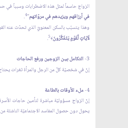
الزواج حاسماً لمثل هذه الاضطرابات وسبباً في حسن
4
في أرزاقهم ويزيدهم في مروّاتهم
"
.
وهذا يتسبّب بالسكن المعنويّ الذي تحدّث عنه القر
5
لَآيَاتٍ لِّقَوْمٍ يَتَفَكَّرُونَ
.
﴾
3-
التكامل بيـن الزوجين ورفع الحاجات
إنّ في شخصيّة كلّ من الرجل والمرأة ثغرات يحتاج ك
4-
ملء الأوقات بالطاعة
إنّ الزواج مسؤوليّة مباشرة لتأمين حاجات الأسرة 
يحول دون حصول المفاسد الاجتماعيّة الناشئة من