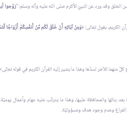
 الخلق وقد ورد عن النبيّ الأكرم صلى الله عليه وآله وسلم: "
زوّجوا أي
آن الكريم، يقول تعالى:
وَمِنْ آيَاتِهِ أَنْ خَلَقَ لَكُم مِّنْ أَنفُسِكُمْ أَزْوَاجًا لِّتَسْ
﴿
لّ منهما للآخر لسدّها وهذا ما يشير إليه القرآن الكريم في قوله تعالى:
﴿
بعد بنائها والمحافظة عليها، وهذا ما يترتّب عليه مهام وأعمال يوميّة. 
 الفراغ وعدم وجود هدف ومسؤوليّة.