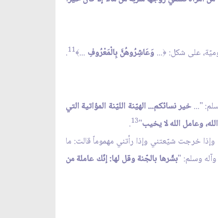
11
وميّة، على شكل:
...
وَعَاشِرُوهُنَّ بِالْمَعْرُوفِ
...
.
﴾
﴿
م: "...
خير نسائكم... الهيّنة الليّنة المؤاتية التي
13
ه، وعامل الله لا يخيب
"
.
 وإذا خرجت شيّعتني وإذا رأتني مهموماً قالت: ما
وآله وسلم: "
بشّرها بالجّنة وقل لها: إنّك عاملة من