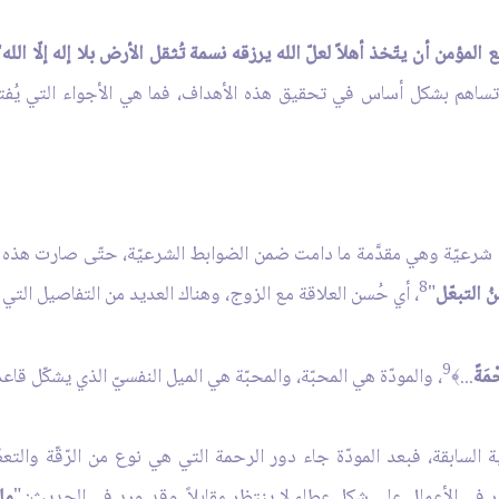
ع المؤمن أن يتّخذ أهلاً لعلّ الله يرزقه نسمة تُثقل الأرض بلا إله إلّا الله
"
 تساهم بشكل أساس في تحقيق هذه الأهداف، فما هي الأجواء التي يُفتر
يّة شرعيّة وهي مقدَّمة ما دامت ضمن الضوابط الشرعيّة، حتّى صارت هذه العل
8
ُ التبعّل
"
، أي حُسن العلاقة مع الزوج، وهناك العديد من التفاصيل التي 
9
ْمَةً
...
، والمودّة هي المحبّة، والمحبّة هي الميل النفسيّ الذي يشكّل قاع
﴾
ة السابقة، فبعد المودّة جاء دور الرحمة التي هي نوع من الرّقّة والتعط
ر في الأعمال على شكل عطاء لا ينتظر مقابلاً. وقد ورد في الحديث: "
ما