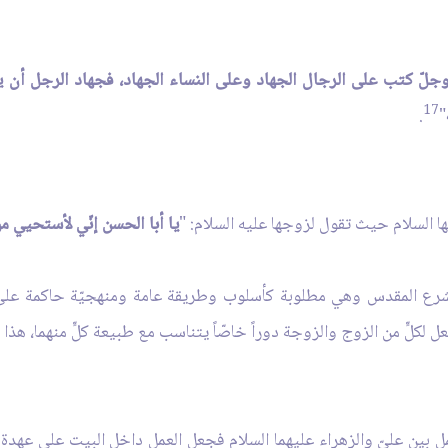
ّ وجلّ كتب على الرجال الجهاد وعلى النساء الجهاد، فجهاد الرجل أن 
17
.
"
يها السلام حيث تقول لزوجها عليه السلام: "
يا أبا الحسن إنّي لأستحيي من
 الشرع المقدس وهي مطلوبة كأسلوب وطريقة عامة ومنهجيّة حاكمة على
عل لكلٍّ من الزوج والزوجة دوراً خاصّاً يتناسب مع طبيعة كلٍّ منهما، هذا
مل بين عليّ والزهراء عليهما السلام فجعل العمل داخل البيت على عهدة