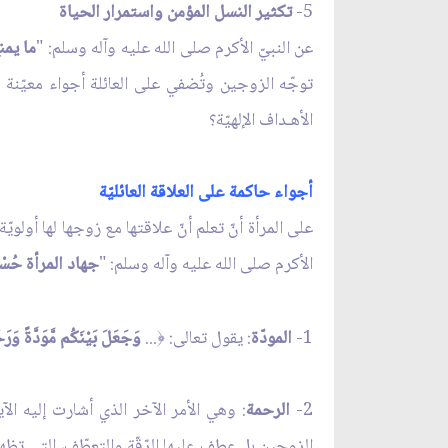
5-
تكثير النسل المؤمن واستمرار الحياة
عن النبيّ الأكرم صلى الله عليه وآله وسلم: "
ما يمن
توجّه الزوجين وتُضفي على العائلة أجواء معيّنة
الأهـداف الإلهيّة؟
أجواء حاكمة على العلاقة العائليّة
على المرأة أنّ تعلم أنّ علاقتها مع زوجها لها أولو
الأكرم صلى الله عليه وآله وسلم: "
جهاد المرأة حُسْن
1-
المودّة
: يقول تعالى:
...
وَجَعَلَ بَيْنَكُم مَّوَدَّةً وَرَح
﴿
2-
الرحمة
: وهي الأمر الآخر الذي أشارت إليه الآي
الزوجين بل عطف عليها الرّقّة والتعطّف، التي تظه