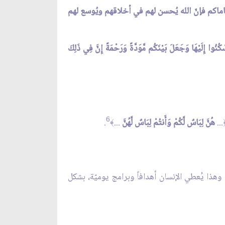
اماكم فإنّ الله يُحسن لهم في أخلاقهم ويُوسع لهم
كُنُوا إِلَيْهَا وَجَعَلَ بَيْنَكُم مَّوَدَّةً وَرَحْمَةً إِنَّ فِي ذَلِكَ
6
...
هُنَّ لِبَاسٌ لَّكُمْ وَأَنتُمْ لِبَاسٌ لَّهُنَّ
...
.
﴾
وهذا يُعطي الإنسان أهدافاً وبرامج يوميّة، بشكل