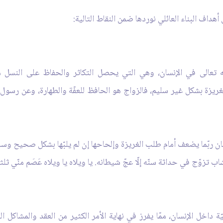
داف البناء العائلي نوردها ضمن النقاط التالية:
الله تعالى في الإنسان، وهي التي يحصل التكاثر والحفاظ على النسل
زة بشكل غير سليم، فالزواج هو الحافظ للعفّة والطهارة، وعن رسول ال
سان ربّما يضعف أمام طلب الغريزة وإلحاحها إن لم يلبّها بشكل صحيح وس
تزوّج في حداثة سنّه إلّا عجّ شيطانه. يا ويلاه يا ويلاه عَصَم منّي ثلثي 
يّة داخل الإنسان، ممّا يفرز في نهاية الأمر الكثير من العقد والمشاكل