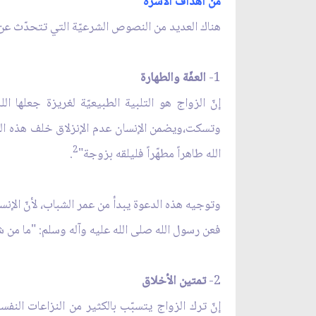
من أهداف الأسرة
هناك العديد من النصوص الشرعيّة التي تتحدّث عن أه
1-
العفّة والطهارة
إنّ الزواج هو التلبية الطبيعيّة لغريزة جعلها 
وتسكت،ويضمن الإنسان عدم الإنزلاق خلف هذه الغري
2
الله طاهراً مطهّراً فليلقه بزوجة"
.
وتوجيه هذه الدعوة يبدأ من عمر الشباب، لأنّ الإن
فعن رسول الله صلى الله عليه وآله وسلم: "ما من شاب 
2-
تمتين الأخلاق
إنّ ترك الزواج يتسبّب بالكثير من النزاعات النفس