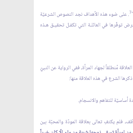
7
. على ضوء هذه الأهداف نجد النصوص الشرعيّة
ض توفّرها في العائلـة التي تكفـل تحقيـق هـذه
اقة مُنطلقاً لجهاد المرأة، ففي الرواية عن النبيّ
ذكرها الشرع في هذه العلاقة منها:
دة أساسيّة للتفاهم والانسجام.
ّف، فلم يكتفِ تعالى بعلاقة المودّة والمحبّة بين
 من امرأة تسقي زوجها شربة من ماء إلّا كان خيراً