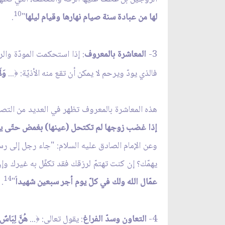
10
لها من عبادة سنة صيام نهارها وقيام ليلها
"
.
3-
المعاشرة بالمعروف
: إذا استحكمت المودّة وال
فالذي يودّ ويرحم لا يمكن أن تقع منه الأذيّة:
...
وَلَ
﴿
هذه المعاشرة بالمعروف تظهر في العديد من التصرّفا
إذا غضب زوجها لم تكتحل (عينها) بغمض حتّى يرض
وعن الإمام الصادق عليه السلام: "جاء رجل إلى رسو
يهمّك؟ إن كنت تهتمّ لرزقك فقد تكفّل به غيرك وإن 
14
عمّال الله ولك في كلّ يوم أجر سبعين شهيدا
ً"
.
4-
التعاون وسدّ الفراغ
: يقول تعالى:
...
هُنَّ لِبَاسٌ ل
﴿