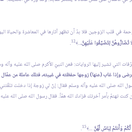
رحمة في قلب الزوجين فلا بدّ أن تظهر آثارها في المعاشرة والحياة الي
12
ا تُضَارُّوهُنَّ لِتُضَيِّقُوا عَلَيْهِنَّ.
..
.
﴾
ت التي تشير إليها الروايات: فعن النبيّ الأكرم صلى الله عليه وآله وسل
ى وإذا غاب (عنها) زوجها حفظته في غيبته، فتلك عاملة من عمّال الل
ل الله صلى الله عليه وآله وسلم فقال: إنّ لي زوجة إذا دخلت تلقّتني
كنت تهتمّ بأمر آخرتك فزادك الله همّاً. فقال رسول الله صلى الله عليه 
15
َّكُمْ وَأَنتُمْ لِبَاسٌ لَّهُنَّ
...
.
﴾