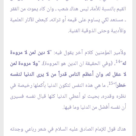
القيم بالنسبة للأمة، ليس هناك شعب ـ وان كاد يموت من الفقر
ـ مستعد لكي يساوم على قيمه أو تراثه، كبعض الآثار العلمية
والأدبية وحتى الذوقية الفنية.
ولأمير المؤمنين كلام آخر يقول فيه: "
لا دين لمن لا مروءة
14
له
"
، (وفي الحقيقة ان الدين هو المروءة)، "
ولا مروءة لمن
لا عقل له، وان أعظم الناس قدراً من لا يرى الدنيا لنفسه
15
خطر
اً"
، ما هي هذه النفس لتكون الدنيا بأكملها رخيصة في
نظره وقدره، بحيث لو أعطي الدنيا كلها قبال نفسه فسيرى
أن نفسه أفضل من الدنيا وما فيها.
هناك قول للإمام الصادق عليه السلام في شعر رباعي وجدته