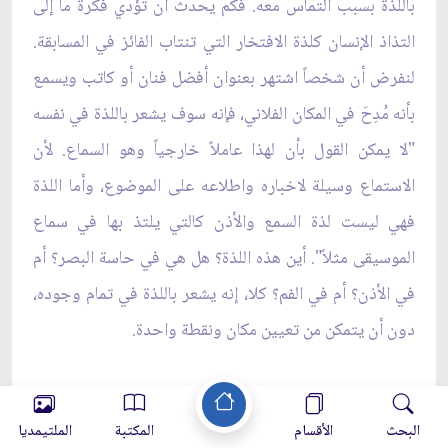
باللذة بسبب التماس معه. فكم يحدث أن تؤدي فكرة ما إلى
التذاذ الإنسان كلذة الافتخار التي تنتاب الفائز في المسابقة.
لنفرض أن شخصاً اشتهر بعنوان أفضل فنان أو كاتب ويسمع
بأنه مُدِحَ في المكان الفلاني، فإنه سوف يشعر باللذة في نفسه
"لا يمكن القول بأن لهذا عاملاً خارجياً وهو السماع. لأن
الاستماع وسيلة لاخباره واطلاعه على الموضوع، وأما اللذة
فهي ليست لذة السمع والأذن كالتي يلتذ بها في سماع
الموسيقى مثلاً". أين هذه اللذة؟ هل هي في حاسة البصر؟ أم
في الأذن؟ أم في الفم؟ كلا، إنه يشعر باللذة في تمام وجوده،
دون أن يتمكن من تعيين مكان ونقطة واحدة.
إن الأمور المادية والمعنوية كانت معروفة لدى الإنسان. يعتقد
البحث
الأقسام
المكتبة
الملتيمديا
الفلاسفة أن اللذة على ثلاثة أقسام: