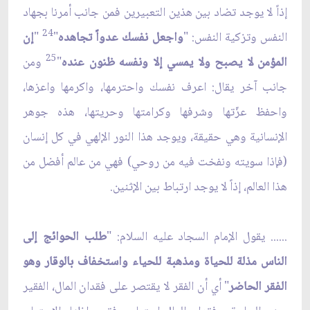
إذاً لا يوجد تضاد بين هذين التعبيرين فمن جانب أمرنا بجهاد
24
النفس وتزكية النفس: "
واجعل نفسك عدواً تجاهده
"
"
إن
25
المؤمن لا يصبح ولا يمسي إلا ونفسه ظنون عنده
"
ومن
جانب آخر يقال: اعرف نفسك واحترمها، واكرمها واعزها،
واحفظ عزّتها وشرفها وكرامتها وحريتها، هذه جوهر
الإنسانية وهي حقيقة، ويوجد هذا النور الإلهي في كل إنسان
(فإذا سويته ونفخت فيه من روحي) فهي من عالم أفضل من
هذا العالم، إذاً لا يوجد ارتباط بين الإثنين.
...... يقول الإمام السجاد عليه السلام: "
طلب الحوائج إلى
الناس مذلة للحياة ومذهبة للحياء واستخفاف بالوقار وهو
الفقر الحاضر
" أي أن الفقر لا يقتصر على فقدان المال، الفقير