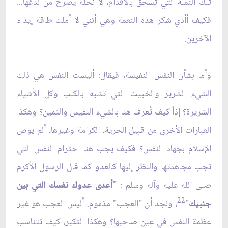
تلك النملة التي تسحق بالأقدام، لا نحلة يصرخ من لدغها...
فكيف اُأدي شكر هذه النعمة وهي أنني لا أملك طاقة إيذاء
الآخرين.
وأما بشأن النفس النفيسة، فيقال: أليست النفس هي ذلك
الشيء الشرير والخبيث التي تشبه بالكلب وكل الأشياء
الشريرة؟ إذاً كيف تُعرف هنا بالشيء النفيس والثمين؟ وهكذا
العبارات الأخرى من قبيل الحرية، الكرامة وغيرها، ألم يوص
الإسلام بجهاد النفس؟ فكيف يجب هنا احترام النفس التي
تجب مجاهدتها والنظر إليها كالعدو كما قال الرسول الأكرم
صلى الله عليه وآله وسلم : "
أعدى عدوك نفسك التي بين
22
جنبيك
"
، ونجد أن "العجب" مذموم. أليس العجب هو غير
عظمة النفس في عين صاحبها؟ وهكذا التكبر، كيف تتناسب