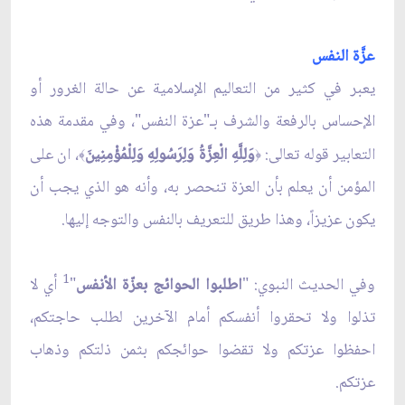
عزَّة النفس
يعبر في كثير من التعاليم الإسلامية عن حالة الغرور أو
الإحساس بالرفعة والشرف بـ"عزة النفس"، وفي مقدمة هذه
التعابير قوله تعالى:
وَلِلَّهِ الْعِزَّةُ وَلِرَسُولِهِ وَلِلْمُؤْمِنِينَ
، ان على
﴾
﴿
المؤمن أن يعلم بأن العزة تنحصر به، وأنه هو الذي يجب أن
يكون عزيزاً، وهذا طريق للتعريف بالنفس والتوجه إليها.
1
وفي الحديث النبوي: "
اطلبوا الحوائج بعزّة الأنفس
"
أي لا
تذلوا ولا تحقروا أنفسكم أمام الآخرين لطلب حاجتكم،
احفظوا عزتكم ولا تقضوا حوائجكم بثمن ذلتكم وذهاب
عزتكم.