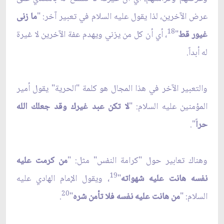
عرض الآخرين، لذا يقول عليه السلام في تعبير آخر: "
ما زنى
18
غيور قط
"
، أي أن كل من يزني ويهدم عفة الآخرين لا غيرة
له أبداً.
والتعبير الآخر في هذا المجال هو كلمة "الحرية" يقول أمير
المؤمنين عليه السلام: "
لا تكن عبد غيرك وقد جعلك الله
حرا
ً".
وهناك تعابير حول "كرامة النفس" مثل: "
من كرمت عليه
19
نفسه هانت عليه شهواته
"
، ويقول الإمام الهادي عليه
20
السلام: "
من هانت عليه نفسه فلا تأمن شره
"
.