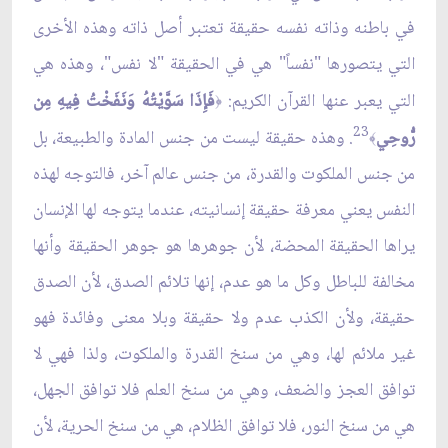
في باطنه وذاته نفسه حقيقة تعتبر أصل ذاته وهذه الأخرى
التي يتصورها "نفساً" هي في الحقيقة "لا نفس"، وهذه هي
التي يعبر عنها القرآن الكريم:
فَإِذَا سَوَّيْتُهُ وَنَفَخْتُ فِيهِ مِن
﴿
23
رُّوحِي
. وهذه حقيقة ليست من جنس المادة والطبيعة، بل
﴾
من جنس الملكوت والقدرة، من جنس عالم آخر، فالتوجه لهذه
النفس يعني معرفة حقيقة إنسانيته، عندما يتوجه لها الإنسان
يراها الحقيقة المحضة، لأن جوهرها هو جوهر الحقيقة وأنها
مخالفة للباطل وكل ما هو عدم، إنها تلائم الصدق، لأن الصدق
حقيقة، ولأن الكذب عدم ولا حقيقة وبلا معنى وفائدة فهو
غير ملائم لها، وهي من سنخ القدرة والملكوت، ولذا فهي لا
توافق العجز والضعف، وهي من سنخ العلم فلا توافق الجهل،
هي من سنخ النور، فلا توافق الظلام، هي من سنخ الحرية، لأن