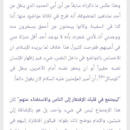
وهذا عكس ما ذكرناه سابقاً عن أبن أبي الحديد الذي ينقل عن
أحد مشاهير المتصوفة، أنه فرح في ثلاثة مواضع، منها: أننا
كنا في السفينة وكانوا يبحثون عن أحمق يسخرون منه
ووجدني أنا، لأنني شعرت بأنه لا يوجد أحد أقل منزلة مني
في أعينهم، ففرحت كثيراً، هذا خلاف لما يريده الإسلام، ان
الاحساس بالتواضع في داخل النفس، شيء غير إظهار الإنسان
نفسه حقيراً أو ان يحقر نفسه أمام الآخرين، ينقل في
10
"الوسائل"
، أن أمير المؤمنين عليه السلام كان يقول دائماً:
"
ليجتمع في قلبك الإفتقار إلى الناس والاستغناء عنهم
" لكن
هذا الإجتماع ليس في شيء واحد، بل هو بالإضافة إلى
شيئين، والإمام يوضح ذلك بقوله: فيكون افتقارك إليهم في