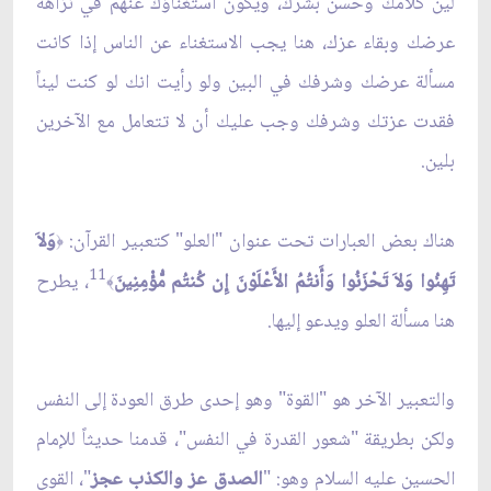
لين كلامك وحسن بشرك، ويكون استغناؤك عنهم في نزاهة
عرضك وبقاء عزك، هنا يجب الاستغناء عن الناس إذا كانت
مسألة عرضك وشرفك في البين ولو رأيت انك لو كنت ليناً
فقدت عزتك وشرفك وجب عليك أن لا تتعامل مع الآخرين
بلين.
هناك بعض العبارات تحت عنوان "العلو" كتعبير القرآن:
وَلاَ
﴿
11
تَهِنُوا وَلاَ تَحْزَنُوا وَأَنتُمُ الأَعْلَوْنَ إِن كُنتُم مُّؤْمِنِينَ
، يطرح
﴾
هنا مسألة العلو ويدعو إليها.
والتعبير الآخر هو "القوة" وهو إحدى طرق العودة إلى النفس
ولكن بطريقة "شعور القدرة في النفس"، قدمنا حديثاً للإمام
الحسين عليه السلام وهو: "
الصدق عز والكذب عجز
"، القوي