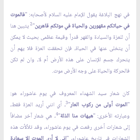
في نهج البلاغة يقول الإمام عليه السلام لأصحابه: "
فالموت
2
في حياتكم مقهورين والحياة في موتكم قاهرين
"
يتبين هنا
أن للعزة والسيادة والقهر قدراً وقيمة عظمى بحيث لا يمكن
أن يتخلى عنها في الحياة، فإن تحققت العزة فلا يهم أن
يتحرك جسم الإنسان على هذه الأرض أم لا، وان لم تكن
فالحركة والحياة على وجه الأرض موت.
كان شعار سيد الشهداء المعروف في يوم عاشوراء هو:
3
"
الموت أولى من ركوب العار
"
، أي انني أريد العزة فقط،
4
وعبارته الأخرى: "
هيهات منا الذلة
"
، هي شعار آخر مضافاً
إلى شعارات أخرى رفعت في يوم عاشوراء، وقد تلألأت هذه
الشعارات في تاريخ عاشوراء، "
إني لا أرى الموت إلا سعادة