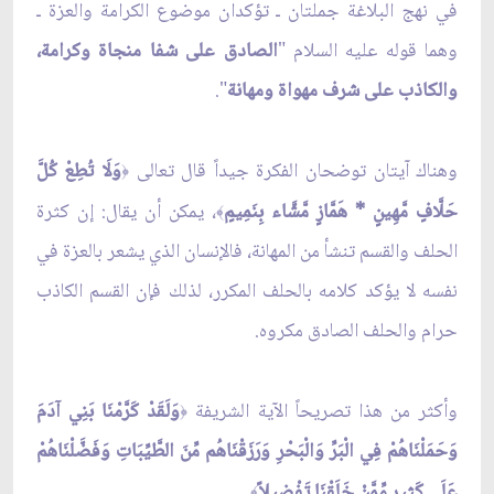
في نهج البلاغة جملتان ـ تؤكدان موضوع الكرامة والعزة ـ
وهما قوله عليه السلام "
الصادق على شفا منجاة وكرامة،
والكاذب على شرف مهواة ومهانة
".
وهناك آيتان توضحان الفكرة جيداً قال تعالى
وَلَا تُطِعْ كُلَّ
﴿
حَلَّافٍ مَّهِينٍ
* هَمَّازٍ مَّشَّاء بِنَمِيمٍ
، يمكن أن يقال: إن كثرة
﴾
الحلف والقسم تنشأ من المهانة، فالإنسان الذي يشعر بالعزة في
نفسه لا يؤكد كلامه بالحلف المكرر، لذلك فإن القسم الكاذب
حرام والحلف الصادق مكروه.
وأكثر من هذا تصريحاً الآية الشريفة
وَلَقَدْ كَرَّمْنَا بَنِي آدَمَ
﴿
وَحَمَلْنَاهُمْ فِي الْبَرِّ وَالْبَحْرِ وَرَزَقْنَاهُم مِّنَ الطَّيِّبَاتِ وَفَضَّلْنَاهُمْ
عَلَى كَثِيرٍ مِّمَّنْ خَلَقْنَا تَفْضِيلاً
.
﴾