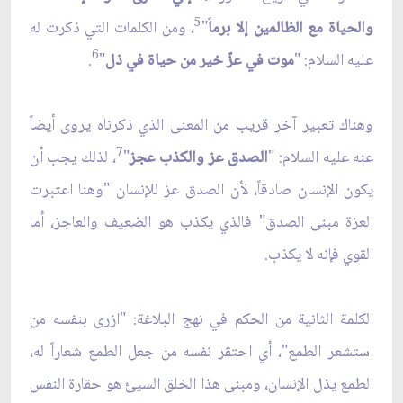
5
والحياة مع الظالمين إلا برما
ً"
، ومن الكلمات التي ذكرت له
6
عليه السلام: "
موت في عزّ خير من حياة في ذل
"
.
وهناك تعبير آخر قريب من المعنى الذي ذكرناه يروى أيضاً
7
عنه عليه السلام: "
الصدق عز والكذب عجز
"
، لذلك يجب أن
يكون الإنسان صادقاً، لأن الصدق عز للإنسان "وهنا اعتبرت
العزة مبنى الصدق" فالذي يكذب هو الضعيف والعاجز، أما
القوي فإنه لا يكذب.
الكلمة الثانية من الحكم في نهج البلاغة: "ازرى بنفسه من
استشعر الطمع"، أي احتقر نفسه من جعل الطمع شعاراً له،
الطمع يذل الإنسان، ومبنى هذا الخلق السيئ هو حقارة النفس