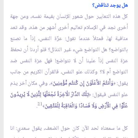
هل يوجد تناقض؟
كل هذه التعابير حول شعور الإنسان بقيمة نفسه، ومن جهة
أخرى نجد في الإسلام تعاليم أخرى أشهر من هذه، وقد تعد
منافية لها، فمثلاً عندما نقول: عزّة النفس، إذاً ما نصنع
بالتواضع؟ هل التواضع شيء غير التذلل؟ فلو أردنا أن نحفظ
عزة النفس إذاً علينا أن لا نتواضع! فهل عزة النفس ضد
التواضع أم لا؟ وكذلك علو النفس، فالقرآن الكريم من جانب
يقول:
وَأَنتُمُ الأَعْلَوْنَ إِن كُنتُم مُّؤْمِنِينَ
، وفي مكان آخر يذم
﴾
﴿
علو النفس فيقول:
تِلْكَ الدَّارُ الْآخِرَةُ نَجْعَلُهَا لِلَّذِينَ لَا يُرِيدُونَ
﴿
21
عُلُوًّا فِي الْأَرْضِ وَلَا فَسَادًا وَالْعَاقِبَةُ لِلْمُتَّقِينَ
.
﴾
كل ما سمعناه لحد الآن كان حول الضعف، يقول سعدي: انا