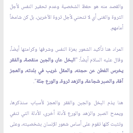
والقصد منه هو حفظ الشخصية وعدم تحقير النفس لأجل
الثروة والغنى أي لا تنحني لأجل ثروة الآخرين، بل كن شامخاً
أمامهم.
المراد هنا تأكيد الشعور بعزة النفس وشرفها وكرامتها أيضاً،
وقال عليه السلام أيضاً: "
البخل عار، والجبن منقصة، والفقر
يخرس الفطن عن حجته، والمقل غريب في بلدته، والعجز
آفة، والصبر شجاعة، والزهد ثروة، والورع جنّة
".
هنا يذم البخل والجبن والفقر والعجز لأسباب سنذكرها،
ويمدح الصبر والزهد والورع لأدلة أخرى، الأدلة التي تنفي
وتثبت كلها تقوم على أساس شعور الإنسان بشخصيته، وعلى