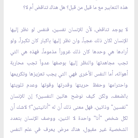
هذه التعابير مع ما قيل من قبل؟ هل هناك تناقض أم لا؟
لا يوجد تناقض، لأن للإنسان نفسين، فنفس لو نظر إليها
الإنسان لكان ذلك عجباً، وان نظر إليها باكبار كان تكبراً، ولو
أرادها هي وحدها كان ذلك غروراً مذموماً، فهذه هي التي
تجب مجاهدتها والنظر إليها بوصفها عدواً تجب محاربة
أهوائه، أما النفس الأخرى فهي التي يجب تعزيزها وتكريمها
واحترامها وحفظ حريتها وقدرتها وقوتها وعدم تلويثها
بالضعف، ولكن كيف نوضح هاتين النفسين؟ إن للإنسان
"نفسين" وذاتين، فهل معنى ذلك أن له "أنانيتين"؟ لاشك أن
لكل شخص "أنا" واحدة لا اثنين، ووصف الإنسان بتعدد
الشخصية غير مقبول، هناك مرض يعرف في علم النفس