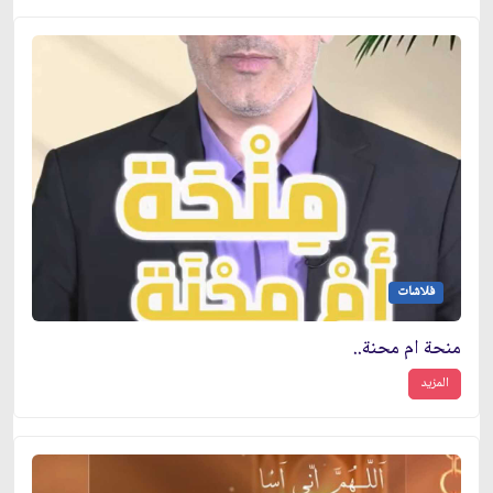
فلاشات
منحة ام محنة..
المزيد