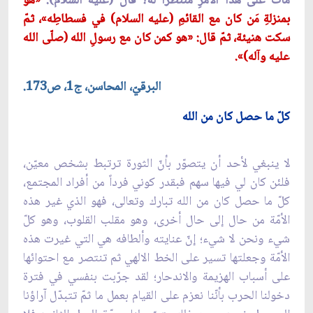
مات على هذا الأمرِ منتظراً له؟ قال (عليه السلام):
«هو
بمنزلةِ مَن كان مع القائمِ (عليه السلام) في فسطاطِه»، ثمّ
سكت هنيئة، ثمّ قال: «هو كمن كان مع رسولِ الله (صلّى الله
عليه وآله)».
البرقيّ، المحاسن، ج1، ص173.
كلّ ما حصل كان من الله
لا ينبغي لأحد أن يتصوّر بأنّ الثورة ترتبط بشخص معيّن،
فلئن كان لي فيها سهم فبقدر كوني فرداً من أفراد المجتمع،
كلّ ما حصل كان من الله تبارك وتعالى، فهو الذي غير هذه
الأمّة من حال إلى حال أخرى، وهو مقلب القلوب، وهو كلّ
شيء ونحن لا شيء؛ إنّ عنايته وألطافه هي التي غيرت هذه
الأمّة وجعلتها تسير على الخط الالهي ثم تنتصر مع احتوائها
على‏ أسباب الهزيمة والاندحار؛ لقد جرّبت بنفسي في فترة
دخولنا الحرب بأنّنا نعزم على ‏القيام بعمل ما ثمّ تتبدّل آراؤنا