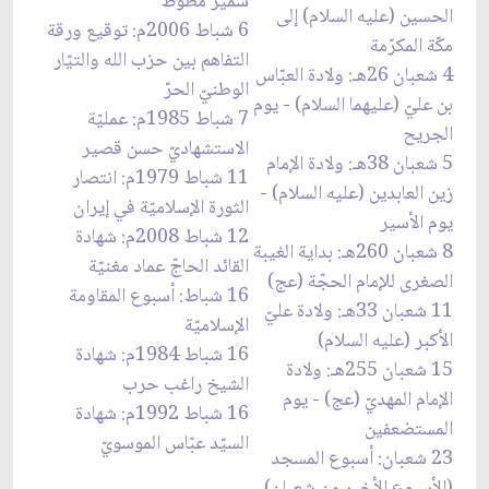
سمير مطّوط
الحسين (عليه السلام) إلى
6 شباط 2006م: توقيع ورقة
مكّة المكرّمة
التفاهم بين حزب الله والتيّار
4 شعبان 26هـ: ولادة العبّاس
الوطنيّ الحرّ
بن عليّ (عليهما السلام) - يوم
7 شباط 1985م: عمليّة
الجريح
الاستشهاديّ حسن قصير
5 شعبان 38هـ: ولادة الإمام
11 شباط 1979م: انتصار
زين العابدين (عليه السلام) -
الثورة الإسلاميّة في إيران
يوم الأسير
12 شباط 2008م: شهادة
8 شعبان 260هـ: بداية الغيبة
القائد الحاجّ عماد مغنيّة
الصغرى للإمام الحجّة (عج)
16 شباط: أسبوع المقاومة
11 شعبان 33هـ: ولادة عليّ
الإسلاميّة
الأكبر (عليه السلام)
16 شباط 1984م: شهادة
15 شعبان 255هـ: ولادة
الشيخ راغب حرب
الإمام المهديّ (عج) - يوم
16 شباط 1992م: شهادة
المستضعفين
السيّد عبّاس الموسويّ
23 شعبان: أسبوع المسجد
(الأسبوع الأخير من شعبان)