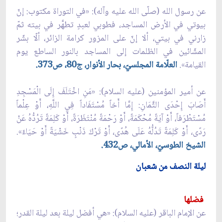
عن رسول الله (صلّى الله عليه وآله): «في التوراة مكتوب: إنّ
بيوتي في الأرض المساجد، فطوبي لعبدٍ تطهَّر في بيته ثمّ
زارني في بيتي، ألا إنّ على المزور كرامة الزائر، ألّا بشّر
المشّائين في الظلمات إلى المساجد بالنور الساطع يوم
القيامة».
العلّامة المجلسيّ، بحار الأنوار، ج80، ص373.
عن أمير المؤمنين (عليه السلام): «مَنِ‏ اخْتَلَفَ‏ إِلَى‏ الْمَسْجِدِ
أَصَابَ إِحْدَى الثَّمَانِ: إِمَّا أَخاً مُسْتَفَاداً فِي اللَّهِ، أَوْ عِلْماً
مُسْتَطْرَفاً، أَوْ آيَةً مُحْكَمَةً، أَوْ رَحْمَةً مُنْتَظَرَةً، أَوْ كَلِمَةً تَرُدُّهُ عَنْ
رَدًى، أَوْ كَلِمَةً تَدُلُّهُ عَلَى هُدًى، أَوْ تَرْكَ ذَنْبٍ خَشْيَةً أَوْ حَيَاءً».
الشيخ الطوسيّ، الأمالي، ص432.
ليلة النصف من شعبان
فضلها
عن الإمام الباقر (عليه السلام): «هي أفضل ليلة بعد ليلة القدر؛