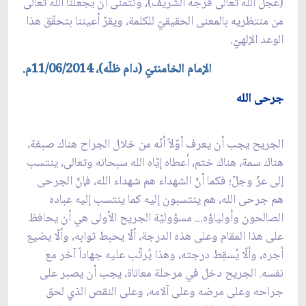
(عجّل الله تعالى فرجه الشريف)، ونتمنّى أن يجعلنا الله تعالى
من منتظريه بالمعنى الحقيقيّ للكلمة، ويقرّ أعيننا بتحقّق هذا
الوعد الإلهيّ.
الإمام الخامنئيّ (دام ظلّه)، 11/06/2014م.
جرحى الله
الجريح يجب أن يعرف أوّلاً أنّه من خلال الجراح هناك صبغة،
هناك سمة، هناك ختم، أعطاه إيّاه الله سبحانه وتعالى، ينتسب
إلى عزّ وجلّ؛ فكما أنّ الشهداء هم شهداء الله، فإنّ الجرحى
هم جرحى الله، هم ينتسبون إليه كما ينتسب إليه عباده
الصالحون وأولياؤه... مسؤوليّة الجريح الأولى هي أن يحافظ
على هذا المقام وعلى هذه الدرجة، ألّا يحبط ثوابه، وألّا يضيع
أجره، وألّا يُسقِط درجته، وهذا يُرتِّب عليه جهاداً آخر مع
نفسه. الجريح دخل في مرحلة معاناة، يجب أن يصبر على
جراحه وعلى مرضه وعلى آلامه، وعلى النقص الذي لحق