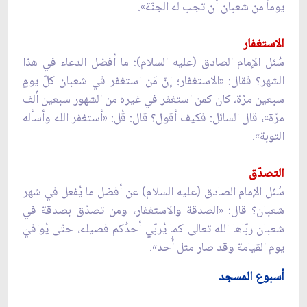
يوماً من شعبان أن تجب له الجنّة».
الاستغفار
سُئل الإمام الصادق (عليه السلام): ما أفضل الدعاء في هذا
الشهر؟ فقال: «الاستغفار؛ إنّ مَن استغفر في شعبان كلّ يومٍ
سبعين مرّة، كان كمن استغفر في غيره من الشهور سبعين ألف
مرّة»، قال السائل: فكيف أقول؟ قال: قُل: «أستغفر الله وأسأله
التوبة».
التصدّق
سُئل الإمام الصادق (عليه السلام) عن أفضل ما يُفعل في شهر
شعبان؟ قال: «الصدقة والاستغفار، ومن تصدّق بصدقة في
شعبان ربّاها الله تعالى كما يُربّي أحدُكم فصيله، حتّى يُوافيَ
يوم القيامة وقد صار مثل أُحد».
أسبوع المسجد