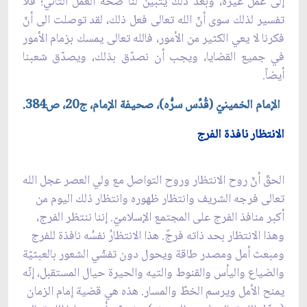
إلى‏ عمل غيره، وبعد ذلك يتبيّن لنا صحّة العمل الثاني؛ فلا
تفسير لذلك سوى أنّ الله تعالى‏ فعل ذلك، لقد توصلت الى‏ أنّ
فكرنا لا يعي الكثير من الأمور، فالله تعالى يمسك بزمام الأمور
في جميع القضايا، ويجب أن نصدّق بذلك، ويصدّق شعبنا
أيضاً.
الإمام الخمينيّ (قُدِّس سرُّه)، صحيفة الإمام، ج‏20، ص384.
الانتظار نافذة الفرج
الحقّ أنّ روح الانتظار وروح التواصل مع ولي العصر عجل الله
تعالى فرجه الشريف وانتظار ظهوره وانتظار ذلك اليوم من
أكبر منافذ الفرج على المجتمع الإسلاميّ. إننا ننتظر الفرج،
وهذا الانتظار بحد ذاته فرجٌ. هذا الانتظارُ نفسُه نافذة للفرج
ومبعث أمل ومصدر طاقة ويحول دون تفشّي الشعور بالعبثيّة
والضياع واليأس والقنوط والتيه والحيرة حيال المستقبل، إنّه
يمنح الأمل ويرسم الخطّ والمسار. هذه هي قضية إمام الزمان