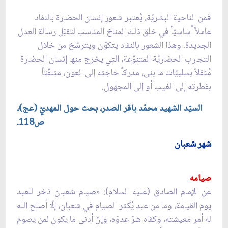
فمن الناحية البشريّة، يُعتبر شعور إنسان الحضارة بالنفاد
عاملاً أساسيّاً في خلق ذلك المناخ المناسب لتقبّل رسالة العدل
الجديدة. وهذا الشعور بالنفاد يتكوّن ويترسّخ من خلال
التجارب الحضاريّة المتنوّعة، التي يخرج منها إنسان الحضارة
مُثقلاً بسلبيّات ما بنى، مدركاً حاجته إلى العون، متلفّتاً
بفطرته إلى الغيب أو إلى المجهول.
السيّد الشهيد محمّد باقر الصدر، بحث حول المهديّ (عج)،
ص118.
شهر شعبان
‏صيامه
عن الإمام الصادق (عليه السلام): «صيام شعبان ذخر للعبد
يوم القيامة، وما من عبد يُكثر الصيام في شعبان، إلّا أصلح الله
له أمر معيشته، وكفاه شرّ عدوّه، وإنّ أدنى ما يكون لمن يصوم