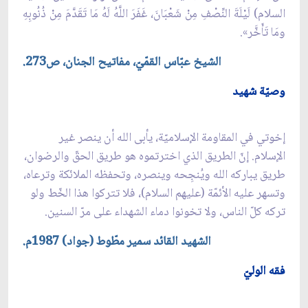
السلام) لَيْلَةَ النِّصْفِ‏ مِنْ‏ شَعْبَانَ، غَفَرَ اللَّهُ لَهُ مَا تَقَدَّمَ مِنْ ذُنُوبِهِ
ومَا تَأَخَّر».
الشيخ عبّاس القمّيّ، مفاتيح الجنان، ص273.
وصيّة شهيد
إخوتي في المقاومة الإسلاميّة، يأبى الله أن ينصر غير
الإسلام. إنّ الطريق الذي اخترتموه هو طريق الحقّ والرضوان،
طريق يباركه الله ويُنجِحه وينصره، وتحفظه الملائكة وترعاه،
وتسهر عليه الأئمّة (عليهم السلام)، فلا تتركوا هذا الخّط ولو
تركه كلّ الناس، ولا تخونوا دماء الشهداء على مرّ السنين.
الشهيد القائد سمير مطّوط (جواد) 1987م.
فقه الوليّ