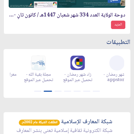
دوحة الولاية العدد 334 شهر شعبان 1447هـ / كانون ثانٍ - شباط 2026م
المزيد
التطبيقات
زاد شهر رمضان -
زاد شهر رمضان -
زاد شهر رمضان -
مج
appgallery
appstore
تحميل عبر الموقع
تحم
شبكة المعارف الإسلامية
انطلقت الشبكة عام 2002م.
شبكة الكترونية ثقافية إسلامية تعنى بنشر المعارف