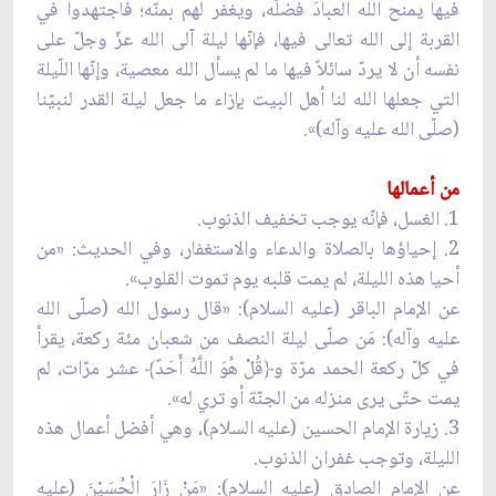
فيها يمنح الله العبادَ فضلَه، ويغفر لهم بمنّه؛ فاجتهدوا في
القربة إلى الله تعالى فيها، فإنّها ليلة آلى الله عزّ وجلّ على
نفسه أن لا يردّ سائلاً فيها ما لم يسأل الله معصية، وإنّها اللّيلة
التي جعلها الله لنا أهل البيت بإزاء ما جعل ليلة القدر لنبيّنا
(صلّى الله عليه وآله)».
من أعمالها
1. الغسل، فإنّه يوجب تخفيف الذنوب.
2. إحياؤها بالصلاة والدعاء والاستغفار، وفي الحديث: «من
أحيا هذه الليلة، لم يمت قلبه يوم تموت القلوب».
عن الإمام الباقر (عليه السلام): «قال رسول الله (صلّى الله
عليه وآله): مَن صلّى ليلة النصف من شعبان مئة ركعة، يقرأ
في كلّ ركعة الحمد مرّة و﴿قُلْ هُوَ اللَّهُ أَحَدٌ﴾ عشر مرّات، لم
يمت حتّى يرى منزله من الجنّة أو تري له».
3. زيارة الإمام الحسين (عليه السلام)، وهي أفضل أعمال هذه
الليلة، وتوجب غفران الذنوب.
عن الإمام الصادق (عليه السلام): «مَنْ زَارَ الْحُسَيْنَ (عليه