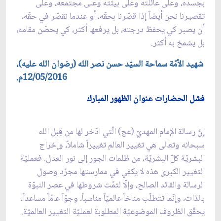
بجسده، وعلى عائلته وعلى بيئته وعلى مجتمعه، وعلى
تقصيرنا نحن أيضاً إذا قصّرنا بحقّه، أو عندما نقصّر في حقّه،
أن يصبر كي يحفظ درجته، بل يرفعها أكثر، كي يحصّن مقامه،
بل يشمخ به أكثر.
شهيد الأمّة سماحة السيّد حسن نصر الله (رضوان الله عليه)،
12/05/2016م.
فشل الحضارات عنوان الظهور المبارك
إنّ رسالة الإمام المهديّ (عج) الّتي ادّخر لها من قِبل الله
سبحانه وتعالى هي تغيير العالم تغييراً شاملاً، وإخراج
البشريّة كلّ البشريّة، من ظلمات الجور إلى نور العدل. فعمليّة
التغيير الكبرى هذه لا يكفي في ممارستها مجرّد وصول
الرسالة والقائد الصالح، وإلّا لتمّت شروطها في عصر النبوّة
بالذات، وإنّما تتطلّب مناخاً عالميّاً مناسباً، وجوّاً عامّاً مساعداً،
يحقّق الظروف الموضوعيّة المطلوبة لعمليّة التغيير العالميّة.