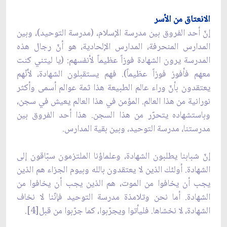
الانعتاق من الأسر
إنّ أحد الفروق بين مدرسة الإسلام، (مدرسة التوحيد)، وبين
المدارس المنحرفة، المدارس الإلحادية، هو أنّ رجال هذه
المدرسة يرون الشهادة فوزاً عظيماً لأنفسهم: (يا ليتني كنت
معهم فأفوز فوزاً عظيماً). فهم يستقبلون الشهادة، لأنّهم
يعتقدون بأنّ وراء عالم الطبيعة هذا ثمة عوالم أسمى وأكثر
نورانية من هذا العالم. المؤمن في هذا العالم يعيش في سجن،
وباستشهاده يتحرّر من هذا السجن. هذا أحد الفروق بين
مدرستنا، مدرسة التوحيد، وبين بقية المدارس.
إنّ شبابنا يطلبون الشهادة، وعلماؤنا الملتزمون سبّاقون إلى
الشهادة. أولئك الذين لا يعتقدون بالله وبيوم الجزاء هم الذين
يجب أن يخافوا من الموت، هم الذين يجب أن يخافوا من
الشهادة. أما نحن وتلامذة مدرسة التوحيد فإنّنا لا نخاف
الشهادة، لا نخشاها. فليأتوا ويجرّبوا، كما جرّبوا من قبل[4].