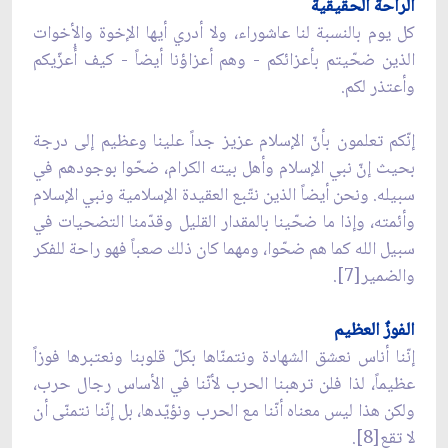
الراحة الحقيقية
كل يوم بالنسبة لنا عاشوراء، ولا أدري أيها الإخوة والأخوات
الذين ضحّيتم بأعزائكم - وهم أعزاؤنا أيضاً - كيف أُعزّيكم
وأعتذر لكم.
إنّكم تعلمون بأنّ الإسلام عزيز جداً علينا وعظيم إلى درجة
بحيث إنّ نبي الإسلام وأهل بيته الكرام، ضحّوا بوجودهم في
سبيله. ونحن أيضاً الذين نتّبع العقيدة الإسلامية ونبي الإسلام
وأئمته، وإذا ما ضحّينا بالمقدار القليل وقدّمنا التضحيات في
سبيل الله كما هم ضحّوا، ومهما كان ذلك صعباً فهو راحة للفكر
والضمير[7].
الفوزٌ العظيم
إنّنا أناس نعشق الشهادة ونتمنّاها بكلّ قلوبنا ونعتبرها فوزاً
عظيماً، لذا فلن ترهبنا الحرب لأنّنا في الأساس رجال حرب،
ولكن هذا ليس معناه أنّنا مع الحرب ونؤيّدها، بل إنّنا نتمنّى أن
لا تقع[8].