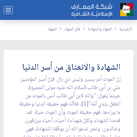
الرئيسية
الجهاد والشهادة
فكر الجهاد
الجهاد
الشهادة والانعتاق من أسر الدنيا
إنّ الموت أمر يسير وليس ذي بال. فإنّ أمير المؤمنين
علي بن أبي طالب (سلام الله عليه مولى الجميع)،
حينما يقول: "والله لابن أبي طالب آنس بالموت من
الطفل بثدي أمّه"[1]، فلأنّه فهم حقيقة الدنيا وحقيقة
ما وراءها، فهم حقيقة الموت وأن الموت حياة. لقد
قدمنا الشهداء ولكنّ شهداءنا أحياء، أحياء يرزقون،
وخالدون. ونحن ندعو الله أن يوفّقنا للشهادة، فهي