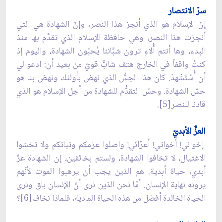
سرّ الانتصار
إنّ الإسلام هو الذي أنجز هذا النصر، وإنّ الشهادة هي التي
أنجزت هذا النصر، وهي حافظة الإسلام الذي تقدَّم بها منذ
البدء، وها أنتم أُلاءِ ترون شبَّاننا يُحبّون الشهادة، واليوم إذ
كنتُ واقفاً في الخارج هتف شابٌّ قويّ من بعيد أن: ادعو لي
أن أُسْتَشْهدَ. كان هذا الحِسُّ الذي نهض بأولئك ونهض بنا هو
حسّ الشهادة. وحسّ التقدُّم للشهادة من أجل الإسلام هو الذي
قادنا للنصر[5].
العزٌّ الأبديّ
إخواني! أخواتي! أعزّائي! واصلوا عزمكم وثباتكم ولا تخشوا
الاغتيال، لا تخافوا الشهادة، ولستم بخائفين، إن الشهادة عزّ
أبدي، حياة أبدية. هم الذين يجب أن يرهبوا الموت لأنّهم
يرونه نهاية الإنسان. أمّا نحن الذين نرى أنّ الإنسان باق ونرى
الحياة الخالدة أفضل من هذه الحياة المادية، فلماذا نخاف[6]؟