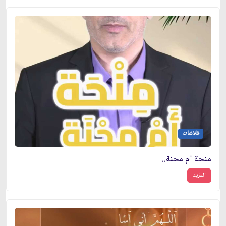
فلاشات
منحة ام محنة..
المزيد