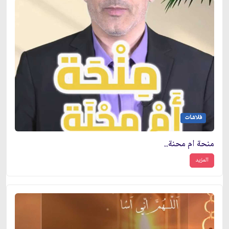
فلاشات
منحة ام محنة..
المزيد