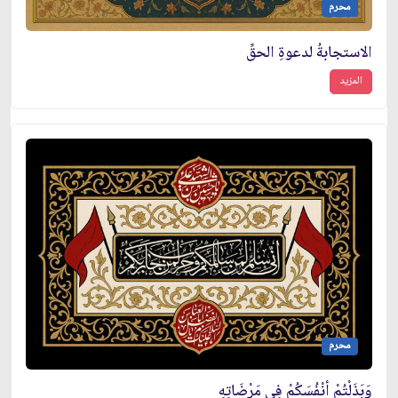
محرم
الاستجابةُ لدعوةِ الحقِّ
المزيد
محرم
وَبَذَلْتُمْ أَنْفُسَكُمْ فِي مَرْضَاتِهِ