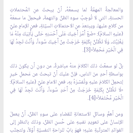
والمعالجةُ المهمّةُ لما يسمعُهُ، أنْ يبحثَ عنِ المُحتملاتِ
الحسنةِ، التي لا تُوجِبُ سوءَ الظنِّ والتهمةَ، فيحمِلَ ما سمعَهُ
من كلامٍ عليها، ويبتعدَ عنِ الاحتمالاتِ السيّئةِ، فعنِ الإمامِ عليٍّ
(عليهِ السلامُ): «ضَعْ أَمْرَ أَخِيكَ عَلَى أَحْسَنِهِ حَتَّى يَأْتِيَكَ مِنْهُ مَا
يَغْلِبُكَ، وَلَا تَظُنَّنَّ بِكَلِمَةٍ خَرَجَتْ مِنْ أَخِيكَ سُوءاً، وَأَنْتَ تَجِدُ لَهَا
فِي الْخَيْرِ مَحْمِلاً»[3].
بلْ لو سمعْتَ ذلكَ الكلامَ منهُ مباشرةً، من دونِ أن يكونَ ذلكَ
بواسطةِ أحدٍ منَ الناسِ، فإنَّ عليكَ أنْ تبحثَ عن مَحملِ خيرٍ
لِتحمِلَ الكلامَ عليهِ وتُفسّرَهُ بهِ، فعنِ الامامِ عليٍّ (عليهِ السلامُ):
«لَا تَظُنَّنَّ بِكَلِمَةٍ خَرَجَتْ مِنْ أَحَدٍ سُوءاً، وَأَنْتَ تَجِدُ لَهَا فِي
الْخَيْرِ مُحْتَمَلاً»[4].
ومن أهمِّ وسائلِ الاستعانةِ للقضاءِ على سوءِ الظنِّ، أنْ يعملَ
الإنسانُ على تعويدِ نفسِهِ على حُسنِ الظنِّ، وذلكَ بالنظرِ إلى
الفوائدِ المترتّبةِ عليهِ؛ فهوَ بابٌ للراحةِ النفسيّةِ أوّلاً، ولتجنّبِ