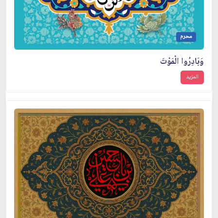
محرم
وَبَادِرُوا الْمَوْتَ
المزيد