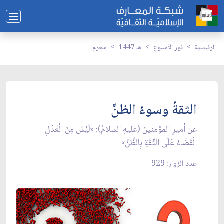
الرئيسية
نور الأسبوع
1447 هـ
محرم
الثقةُ وسوءُ الظنِّ
عن أميرِ المؤمنينَ (عليهِ السلامُ): «لَيْسَ مِنَ الْعَدْلِ
الْقَضَاءُ عَلَى الثِّقَةِ بِالظَّنِّ»
عدد الزوار: 929