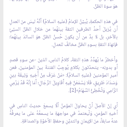
هوَ سوءُ الظنِّ.
في هذهِ الحكمةِ، يُبيّنُ الإمامُ (عليهِ السلامُ) أنَّهُ ليسَ منَ العدلِ
أن يُزيلَ أحدُ الطرفينِ الثقةَ بينَهُما من خلالِ الظنِّ السيّئِ
بالآخرِ، بل لا بدَّ من أن يكونَ حُسنُ الظنِّ هوَ السائدَ بينَهُما؛
فإنهاءُ الثقةِ بسوءِ الظنِّ مخالفٌ للعدلِ.
وأخطرُ ما يُهدِّدُ هذهِ الثقةَ، كلامُ الناسِ، الذينَ -عن سوءِ قصدٍ
أو بدونِه- يتحدّثونَ بكلامٍ يُوجِبُ الفتنةَ بينَ المؤمنينَ، فعن
أميرِ المؤمنينَ (عليهِ السلامُ): «مَنْ عَرَفَ مِنْ أَخِيهِ وَثِيقَةَ دِينٍ
وَسَدَادَ طَرِيقٍ، فَلَا يَسْمَعَنَّ فِيهِ أَقَاوِيلَ الرِّجَالِ؛ أَمَا إِنَّهُ قَدْ يَرْمِي
الرَّامِي وَتُخْطِئُ السِّهَامُ»[2].
أي إنّ الأصلَ أنْ يحاولَ المؤمنُ ألّا يسمعَ حديثَ الناسِ في
أخيهِ المؤمنِ، وَلْيعتمدْ في مواجهةِ ما يسمعُهُ على ما يعرفُهُ
عنهُ سابقاً، منَ الإيمانِ والتديّنِ وحفظِ الأخوّةِ والصداقةِ.