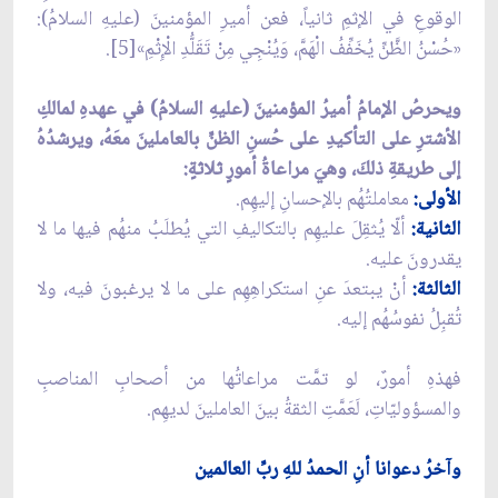
الوقوعِ في الإثمِ ثانياً، فعن أميرِ المؤمنينَ (عليهِ السلامُ):
«حُسْنُ الظَّنِّ يُخَفِّفُ الْهَمَّ، وَيُنْجِي مِنْ تَقَلُّدِ الْإِثْمِ»[5].
ويحرصُ الإمامُ أميرُ المؤمنينَ (عليهِ السلامُ) في عهدهِ لمالكِ
الأشترِ على التأكيدِ على حُسنِ الظنِّ بالعاملينَ معَهُ، ويرشدُهُ
إلى طريقةِ ذلكَ، وهيَ مراعاةُ أمورٍ ثلاثةٍ:
الأولى:
معاملتُهُم بالإحسانِ إليهِم.
الثانية:
ألّا يُثقِلَ عليهِم بالتكاليفِ التي يُطلَبُ منهُم فيها ما لا
يقدرونَ عليه.
الثالثة:
أنْ يبتعدَ عنِ استكراهِهِم على ما لا يرغبونَ فيه، ولا
تُقبِلُ نفوسُهُم إليه.
فهذهِ أمورٌ، لو تمَّت مراعاتُها من أصحابِ المناصبِ
والمسؤوليّاتِ، لَعَمَّتِ الثقةُ بينَ العاملينَ لديهِم.
وآخرُ دعوانا أنِ الحمدُ للهِ ربِّ العالمين