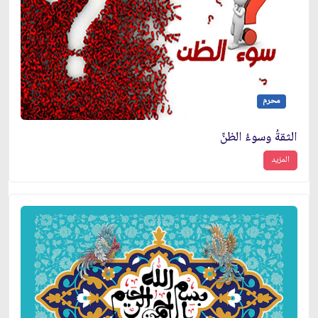
محرم
الثقةُ وسوءُ الظنِّ
المزيد