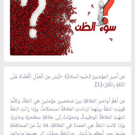
عن أميرِ المؤمنينَ (عليهِ السلامُ): «لَيْسَ مِنَ الْعَدْلِ الْقَضَاءُ عَلَى
الثِّقَةِ بِالظَّنِّ»[1].
من أهمِّ أواصرِ العلاقةِ بينَ شخصينِ مؤمنَينِ هيَ الثقةُ، وكلَّما
قويَتِ الثقةُ بينَهما ازدادتِ العلاقةُ استحكاماً، وإذا زالتِ الثقةُ
انتهَتِ العلاقةُ الوطيدةُ، وتحوّلتْ إلى علاقةٍ سطحيّةٍ وعابرةٍ.
وإذا كانتِ الثقةُ هيَ العمدةَ في العلاقةِ، فلا بدَّ منَ المحافظةِ
عليها. ومن أعظمِ ما تُبتلى بهِ الثقةُ، ويؤدّي إلى هدمِها وزوالِها،