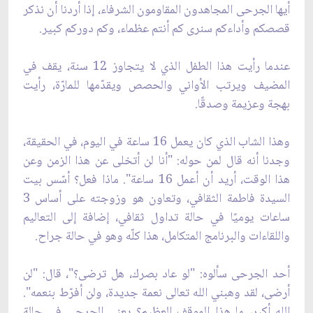
أيها الجرحى المجاهدون المقاومون الشرفاء، إذا أردنا أن نذكر
قصصكم وأداءكم سنرى كم أنتم عظماء، وكم دوركم كبير.
عندما رأيت هذا الطفل الذي لا يتجاوز 12 سنة، يقف في
المضيف ويرتب الأواني والحصص ويقدّمها للمارّة، رأيت
بهجة وعزيمة وصدقًا.
وهذا الشاب الذي كان يعمل 16 ساعة في اليوم، في الحقيقة،
وجدنا أنه قال لمن حوله: "أنا لن أتخلى عن هذا الزمن وعن
هذا الوقت، أريد أن أعمل 16 ساعة". ماذا فعل؟ أسّس بيت
السيدة فاطمة الثقافي، وتعاون هو وزوجته على أساس 3
ساعات يوميًا في حالة تداول ثقافي، إضافة إلى التعاليم
واللقاءات والبرنامج المتكامل، هذا كلّه وهو في حالة جراح.
أحد الجرحى سألوه: "لو عاد بصرك، هل ترضى؟"، قال: "لن
أرضى، لقد وهبني الله تعالى نعمة جديدة، ولن أفرّط بنعمه".
الله أكبر، ما هذا الموقف العظيم؟ يعني الجرحى في حالة