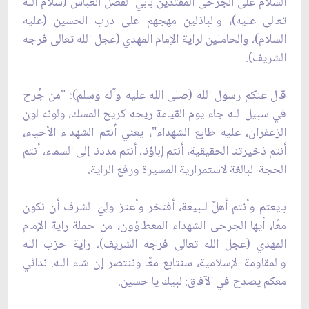
السلام على الجرحى المقتدين بأبي الفضل العباس (سلام الله
تعالى عليه)، والباذلين مهجهم على درب الحسين (عليه
السلام)، والحاملين لراية الإمام المهدي (عجل الله تعالى فرجه
الشريف).
قال عنكم رسول الله (صلى الله عليه وآله وسلم): "من جُرح
في سبيل الله جاء يوم القيامة ريحه كريح المسك، ولونه لون
الزعفران، عليه طابع الشهداء"، يعني أنتم الشهداء الأحياء،
أنتم ذخيرتنا الحقيقية، أنتم إباؤنا، أنتم مددنا إلى السماء، أنتم
الحجة البالغة لاستمرارية المسيرة ورفع الراية.
بايعتم وأنتم أهلٌ للبيعة، أفتخر وأعتز ولِيَ الشرف أن نكون
معًا، أيها الجرحى الشهداء المعطاؤون، من حملة راية الإمام
المهدي (عجل الله تعالى فرجه الشريف)، راية حزب الله
والمقاومة الإسلامية، سنتابع معًا وننتصر إن شاء الله. ندائي
معكم يصدح في الآفاق: لبيك يا حسين.