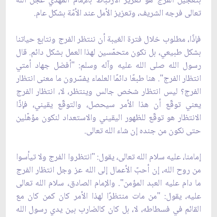
بتعجيل الفرج هو تعزيز الارتباط بالإمام المهدي عجل الله
تعالى فرجه الشريف، وتعزيز الأمل عند الأمّة بشكل عام.
فإذًا، مطلوب خلال فترة الغيبة أن ننتظر الفرج ونتابع حياتنا
بشكل طبيعي، بل نكون متحمّسين لهذا العمل بشكل دائم. قال
رسول الله صلى الله عليه وآله وسلم: "أفضل جهاد أمتي
انتظار الفرج". هنا طبعًا دائمًا العلماء يفسّرون ما معنى انتظار
الفرج؟ ليس انتظار شخص جالس وينتظر، لا، انتظار الفرج
يعني توقّع أن هذا الأمر سيحصل، والتوقّع يقيني، فإذًا
الانتظار هو توقّع للظهور اليقيني والاستعداد لنكون مؤهّلين
حتى نكون من جنده إن شاء الله تعالى.
إمامنا، عليه سلام الله تعالى، يقول: "انتظروا الفرج ولا تيأسوا
من روح الله، إن أحبّ الأعمال إلى الله عز وجل انتظار الفرج
ما دام عليه العبد المؤمن". والإمام الصادق، سلام الله تعالى
عليه، يقول: "من مات منتظرًا لهذا الأمر كان كمن كان مع
القائم في فسطاطه، لا، بل كان كالضارب بين يدي رسول الله