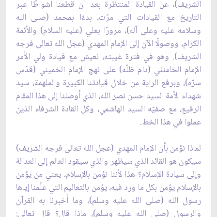
الشريف)، عن القيادة المنتظرة بعد أن قطعنا أشواطًا عبر
التاريخ مع القيادات التي مرّت، بدءًا بمحمد (صلى الله
وسلامه عليه وعلى آله)، مرورًا بعلي (عليه السلام) والأئمة
الكرام، ووصولًا الآن إلى الإمام المهدي (عجل الله تعالى فرجه
الشريف). وهو في فترة غيبته، نعيش مع قيادة ولي الأمر
الإمام الخامنئي (دام ظلّه) على نهج الإمام الخميني (قدّس
سرّه)، وبرفع الراية من خلال قيادتنا الكبيرة والملهمة، سيد
شهداء الأمة السيد حسن نصر الله، الذي أوصلنا إلى هذا المقام
الرفيع، مع صفيّه السيد الهاشمي، وكل القادة الشرفاء الذين
عملوا في هذا الخط.
لماذا نؤمن بأن الإمام المهدي (عجل الله تعالى فرجه الشريف)
سيكون هو القائد الذي سيظهر والذي سيقود العالم إلى العدالة
وإلى سيادة الإسلام؟ هذا لأننا نؤمن بالإسلام، يعني من يؤمن
بالإسلام يؤمن بكل ما ورد فيه، يؤمن بالتعاليم التي علّمنا إياها
رسول الله (صلى الله عليه وسلم)، وما أخبرنا به القرآن
والرسول (صلى الله عليه وسلم)، ماذا قال؟ قال تعالى: