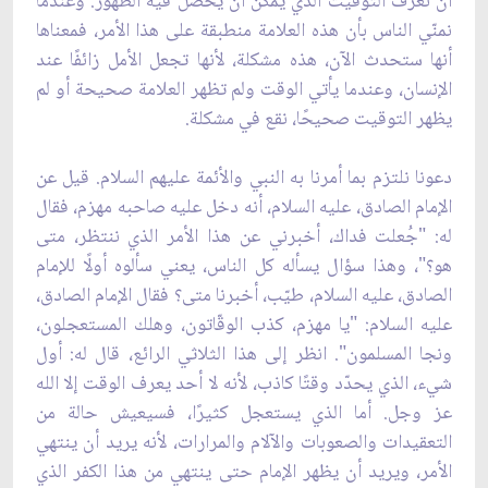
أن نعرف التوقيت الذي يمكن أن يحصل فيه الظهور. وعندما
نمنّي الناس بأن هذه العلامة منطبقة على هذا الأمر، فمعناها
أنها ستحدث الآن، هذه مشكلة، لأنها تجعل الأمل زائفًا عند
الإنسان، وعندما يأتي الوقت ولم تظهر العلامة صحيحة أو لم
يظهر التوقيت صحيحًا، نقع في مشكلة.
دعونا نلتزم بما أمرنا به النبي والأئمة عليهم السلام. قيل عن
الإمام الصادق، عليه السلام، أنه دخل عليه صاحبه مهزم، فقال
له: "جُعلت فداك، أخبرني عن هذا الأمر الذي ننتظر، متى
هو؟"، وهذا سؤال يسأله كل الناس، يعني سألوه أولًا للإمام
الصادق، عليه السلام، طيّب، أخبرنا متى؟ فقال الإمام الصادق،
عليه السلام: "يا مهزم، كذب الوقّاتون، وهلك المستعجلون،
ونجا المسلمون". انظر إلى هذا الثلاثي الرائع، قال له: أول
شيء، الذي يحدّد وقتًا كاذب، لأنه لا أحد يعرف الوقت إلا الله
عز وجل. أما الذي يستعجل كثيرًا، فسيعيش حالة من
التعقيدات والصعوبات والآلام والمرارات، لأنه يريد أن ينتهي
الأمر، ويريد أن يظهر الإمام حتى ينتهي من هذا الكفر الذي