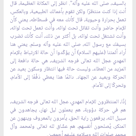
بالسيف، صلى الله عليه وآله". انظر إلى المكانة العظيمة، قال
أنت إذا كنت منتظرًا ولكن تقوم بأعمالك الطبيعية، وبالعكس،
تعمل بحرارة وحيوية، قال كأنك معه في فسطاطه، يعني كأن
الإمام حاضر وأنت تقاتل تحت لوائه، وأنت تعمل تحت لوائه،
وأنت تشتغل تحت لوائه، بل أكثر من ذلك، أنت كأنك تضرب
بسيفك مع رسول الله، صلى الله عليه وآله وسلم. يعني هنا
أراد أئمتنا (عليهم السلام) أن يؤكّدوا أن حالة الارتباط بالإمام
المهدي عجل الله تعالى فرجه الشريف، هي حالة دافعة إلى
المزيد من العطاء، وليست حالة فيها انتظار وسكون بعيد عن
الحركة وبعيد عن الجهاد. دائمًا هذا يعطي دَفْعًا إلى الأمام،
وتحركًا إلى الأمام.
إذًا، المنتظرون للإمام المهدي، عجل الله تعالى فرجه الشريف،
هم في حركة دؤوبة، هم يعملون ليل نهار، يجاهدون في
سبيل الله، يرفعون راية الحق، يأمرون بالمعروف وينهون عن
المنكر، يُصلحون أنفسهم، هم عشّاق لله تعالى ولمحمد وآل
محمد صلوات الله وسلامه عليهم أجمعين.