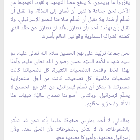
يقرّروا ما يريدون، لا ينفع معنا التهديد والقوة، افهموها من
الآخر. نحن جماعة لا نقبل أن نُساق إلى المذلّة، ولا نقبل أن
نُسلّم أرضنا، ولا نقبل أن نُسلّم سلاحنا للعدو الإسرائيلي، ولا
نقبل بأن يهدّدنا أحد بأن نتنازل، لأننا لن نتنازل عن حقّنا الذي
كفلته الشرائع السماوية وقوانين العالم بأسرها.
نحن جماعة تربّينا على نهج الحسين سلام الله تعالى عليه، مع
سيد شهداء الأمة السيّد حسن رضوان الله تعالى عليه، وآمنّا
بهذا الخط وقدمنا التضحيات الكثيرة، كل تضحياتنا كانت
تضحيات دفاعية، كل تضحياتنا كانت من أجل استمرارية
مسيرتنا. لا يمكن أن نُسلّم لإسرائيل، من كان مع الحسين لا
يسلّم لإسرائيل. وبالتالي، أصواتنا تصدح عاليًا: هيهات منّا
الذلّة. وليجرّبوا حظّهم.
وبالتالي، لا أحد يمارس ضغوطًا علينا بأنه نحن قد نتأثر
بالضغوطات، لا، لا نتأثر بالضغوطات لأن الحقّ معنا، ولأن
إسرائيل معتدية، وأميركا معتدية معها.