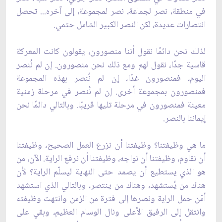
في منطقة، نصر لجماعة، نصر لمجموعة، إلى آخره... تحصل
انتصارات عديدة، لكن النصر الكبير الشامل حتمي.
لذلك نحن دائمًا نقول أننا منصورون، يقولون كانت المعركة
قاسية جدًا، نقول لهم ومع ذلك نحن منصورون. إن لم نُنصر
اليوم، فمنصورون غدًا، إن لم نُنصر بهذه المجموعة
فمنصورون بمجموعة أخرى. إن لم نُنصر في مرحلة زمنية
معينة فمنصورون في مرحلة تليها قريبًا. وبالتالي دائمًا نحن
إيماننا بالنصر.
ما هي وظيفتنا؟ وظيفتنا أن نزرع العمل الصحيح، وظيفتنا
أن نقاوم، وظيفتنا أن نواجه، وظيفتنا أن نرفع الراية. الآن، من
هو الذي يستطيع أن يصمد حتى النهاية ليسلّم الراية؟ لأن
هناك من يُستشهد، وهناك من ينتصر، وبالتالي الذي استشهد
أمّن حمل الراية ونصرها إلى فترة من الزمن وانتهت وظيفته
وانتقل إلى الرفيق الأعلى ونال الوسام العظيم، وبقي على