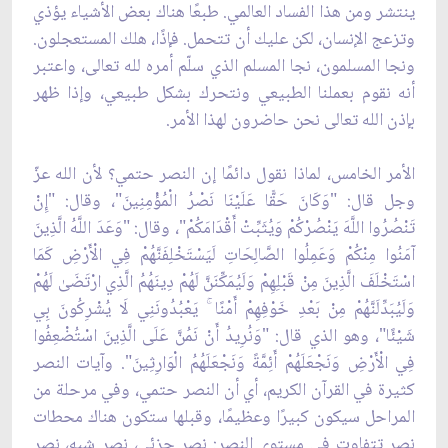
ينتشر ومن هذا الفساد العالمي. طبعًا هناك بعض الأشياء يؤذي
وتزعج الإنسان، لكن عليك أن تتحمل. فإذًا، هلك المستعجلون.
ونجا المسلمون، نجا المسلم الذي سلّم أمره لله تعالى، واعتبر
أنه نقوم بعملنا الطبيعي ونتحرك بشكل طبيعي، وإذا ظهر
بإذن الله تعالى نحن حاضرون لهذا الأمر.
الأمر الخامس، لماذا نقول دائمًا إن النصر حتمي؟ لأن الله عزّ
وجل قال: "وَكَانَ حَقًّا عَلَيْنَا نَصْرُ الْمُؤْمِنِينَ"، وقال: "إِنْ
تَنْصُرُوا اللَّهَ يَنْصُرْكُمْ وَيُثَبِّتْ أَقْدَامَكُمْ"، وقال: "وَعَدَ اللَّهُ الَّذِينَ
آمَنُوا مِنْكُمْ وَعَمِلُوا الصَّالِحَاتِ لَيَسْتَخْلِفَنَّهُمْ فِي الْأَرْضِ كَمَا
اسْتَخْلَفَ الَّذِينَ مِنْ قَبْلِهِمْ وَلَيُمَكِّنَنَّ لَهُمْ دِينَهُمُ الَّذِي ارْتَضَىٰ لَهُمْ
وَلَيُبَدِّلَنَّهُمْ مِنْ بَعْدِ خَوْفِهِمْ أَمْنًا ۚ يَعْبُدُونَنِي لَا يُشْرِكُونَ بِي
شَيْئًا"، وهو الذي قال: "وَنُرِيدُ أَنْ نَمُنَّ عَلَى الَّذِينَ اسْتُضْعِفُوا
فِي الْأَرْضِ وَنَجْعَلَهُمْ أَئِمَّةً وَنَجْعَلَهُمُ الْوَارِثِينَ". وآيات النصر
كثيرة في القرآن الكريم، أي أن النصر حتمي، وفي مرحلة من
المراحل سيكون كبيرًا وعظيمًا، وقبلها ستكون هناك محطات
نصر تتفاوت في مستوى النصر: نصر جزئي، نصر شبه، نصر