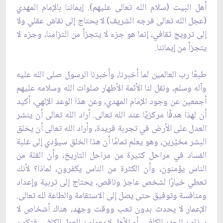
أهل البيت (سلام الله تعالى عليهم). إيماننا بالإمام المهدي
(عجل الله تعالى فرجه الشريف) لا يحتاج إلى نقاش عقلي ولا
إلى ترويج ثقافي، إنما هو جزء لا يتجزأ من التزامنا، وجزء لا
يتجزأ من إيماننا.
طبعًا رب العالمين لما أخبرنا، وأخبرنا الرسول صلى الله عليه
وآله وسلم، ونقل لنا الأئمة الأطهار صلوات الله وسلامه عليهم
أجمعين عن وجود الإمام المهدي، وعن هذا الوعد الإلهي، أكيد
أن لهذا هدفًا مركزيًا عند الله تعالى. أراد الله تعالى أن ينشر
العدل على الأرض في تجربة فريدة، وأراد الله تعالى أن يخلق
البشر مخيّرين، وهو يعلم تمامًا أن هذا الخلق سيؤدي إلى غلبة
الفساد في مراحل كثيرة من مراحل التاريخ، وأن القلة من
الناس يؤمنون، وأن الكثرة من الناس يكفرون، لماذا؟ لأنك
تعطي خيارًا لشخص عاجز وناقص، يحتاج إلى تربية وإعداد
ومنافسة وتوفيق حتى يصل إلى الاستقامة والطاعة لله تعالى.
الإعمار لا يحدث بدون تعب ووقت وجهد، هناك أشخاص لا