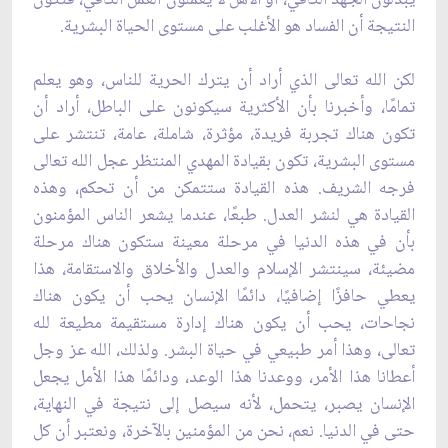
يبذلون الجهد الكافي، أو الأهل لا يعملون العمل الكافي، فتكون
النتيجة أن الفساد هو الأغلب على مستوى الحياة البشرية.
لكن الله تعالى الذي أراد أن يترك الحرية للناس، وهو يعلم
تمامًا، وأخبرنا بأن الأكثرية سيكونون على الباطل، أراد أن
تكون هناك تجربة فريدة، مؤثرة، شاملة، عامة، تنتشر على
مستوى البشرية، تكون بقيادة المهدي المنتظر عجل الله تعالى
فرجه الشريف. هذه القيادة ستتمكن من أن تحكم، وهذه
القيادة هي لنشر العدل. طبعًا، عندما يشعر الناس المؤمنون
بأن في هذه الدنيا في مرحلة معينة ستكون هناك مرحلة
مضيئة، سينتشر الإسلام والعدل والأخلاق والاستقامة، هذا
يعطي حافزًا إضافيًا، دائمًا الإنسان يحب أن يكون هناك
نجاحات، يحب أن يكون هناك إدارة مستقيمة مطيعة لله
تعالى، وهذا أمر طبيعي في حياة البشر. ولذلك، الله عز وجل
أعطانا هذا الأمر، ووعدنا هذا الوعد، ودائمًا هذا الأمل يجعل
الإنسان يصبر، يتحمل، لأنه سيصل إلى نتيجة في النهاية،
حتى في الدنيا. نعم، نحن من المؤمنين بالآخرة، ونعتبر أن كل