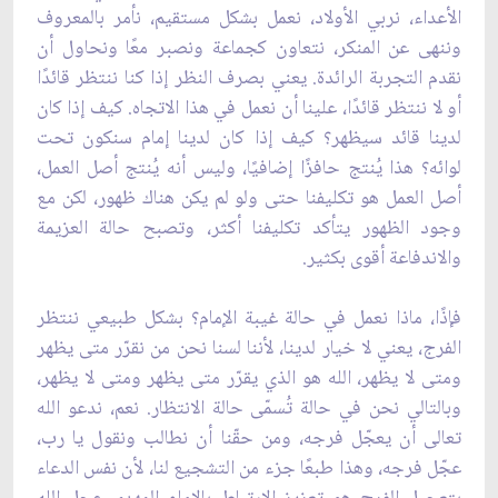
الأعداء، نربي الأولاد، نعمل بشكل مستقيم، نأمر بالمعروف
وننهى عن المنكر، نتعاون كجماعة ونصبر معًا ونحاول أن
نقدم التجربة الرائدة. يعني بصرف النظر إذا كنا ننتظر قائدًا
أو لا ننتظر قائدًا، علينا أن نعمل في هذا الاتجاه. كيف إذا كان
لدينا قائد سيظهر؟ كيف إذا كان لدينا إمام سنكون تحت
لوائه؟ هذا يُنتج حافزًا إضافيًا، وليس أنه يُنتج أصل العمل،
أصل العمل هو تكليفنا حتى ولو لم يكن هناك ظهور، لكن مع
وجود الظهور يتأكد تكليفنا أكثر، وتصبح حالة العزيمة
والاندفاعة أقوى بكثير.
فإذًا، ماذا نعمل في حالة غيبة الإمام؟ بشكل طبيعي ننتظر
الفرج، يعني لا خيار لدينا، لأننا لسنا نحن من نقرّر متى يظهر
ومتى لا يظهر، الله هو الذي يقرّر متى يظهر ومتى لا يظهر،
وبالتالي نحن في حالة تُسمّى حالة الانتظار. نعم، ندعو الله
تعالى أن يعجّل فرجه، ومن حقّنا أن نطالب ونقول يا رب،
عجّل فرجه، وهذا طبعًا جزء من التشجيع لنا، لأن نفس الدعاء