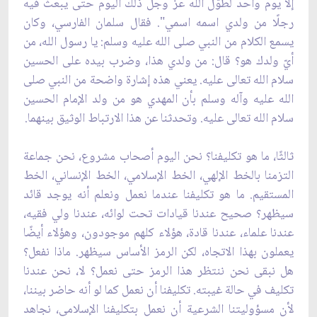
إلا يوم واحد لطوّل الله عز وجل ذلك اليوم حتى يبعث فيه
رجلًا من ولدي اسمه اسمي". فقال سلمان الفارسي، وكان
يسمع الكلام من النبي صلى الله عليه وسلم: يا رسول الله، من
أيّ ولدك هو؟ قال: من ولدي هذا، وضرب بيده على الحسين
سلام الله تعالى عليه. يعني هذه إشارة واضحة من النبي صلى
الله عليه وآله وسلم بأن المهدي هو من ولد الإمام الحسين
سلام الله تعالى عليه. وتحدثنا عن هذا الارتباط الوثيق بينهما.
ثالثًا، ما هو تكليفنا؟ نحن اليوم أصحاب مشروع، نحن جماعة
التزمنا بالخط الإلهي، الخط الإسلامي، الخط الإنساني، الخط
المستقيم. ما هو تكليفنا عندما نعمل ونعلم أنه يوجد قائد
سيظهر؟ صحيح عندنا قيادات تحت لوائه، عندنا ولي فقيه،
عندنا علماء، عندنا قادة، هؤلاء كلهم موجودون، وهؤلاء أيضًا
يعملون بهذا الاتجاه، لكن الرمز الأساس سيظهر. ماذا نفعل؟
هل نبقى نحن ننتظر هذا الرمز حتى نعمل؟ لا، نحن عندنا
تكليف في حالة غيبته. تكليفنا أن نعمل كما لو أنه حاضر بيننا،
لأن مسؤوليتنا الشرعية أن نعمل بتكليفنا الإسلامي، نجاهد