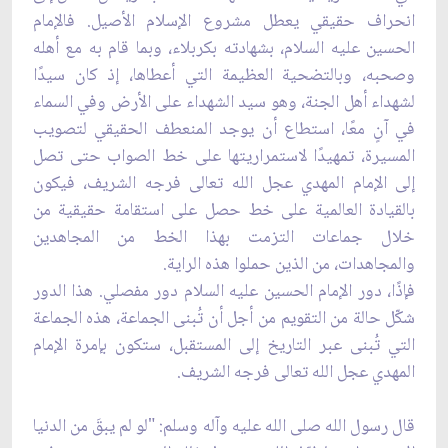
انحراف حقيقي يعطل مشروع الإسلام الأصيل. فالإمام
الحسين عليه السلام، بشهادته بكربلاء، وبما قام به مع أهله
وصحبه، وبالتضحية العظيمة التي أعطاها، إذ كان سيدًا
لشهداء أهل الجنة، وهو سيد الشهداء على الأرض وفي السماء
في آنٍ معًا، استطاع أن يوجد المنعطف الحقيقي لتصويب
المسيرة، تمهيدًا لاستمراريتها على خط الصواب حتى تصل
إلى الإمام المهدي عجل الله تعالى فرجه الشريف، فيكون
بالقيادة العالمية على خط حصل على استقامة حقيقية من
خلال جماعات التزمت بهذا الخط من المجاهدين
والمجاهدات، من الذين حملوا هذه الراية.
فإذًا، دور الإمام الحسين عليه السلام دور مفصلي. هذا الدور
شكّل حالة من التقويم من أجل أن تُبنى الجماعة، هذه الجماعة
التي تُبنى عبر التاريخ إلى المستقبل، ستكون بإمرة الإمام
المهدي عجل الله تعالى فرجه الشريف.
قال رسول الله صلى الله عليه وآله وسلم: "لو لم يبقَ من الدنيا