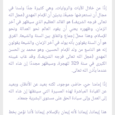
إذًا من خلال الآيات والروايات، وهي كثيرة جدًا ولسنا في
مجال أن نستعرضها جميعًا، يتبيّن أن الإمام المهدي (عجل الله
تعالى فرجه الشريف) هو القائد العظيم الذي سيظهر في آخر
الزمان، وظهوره يعني أن يقود العالم نحو العدالة ونحو
الإسلام، وهذا محلّ إجماع واتفاق بين السنة والشيعة. الفرق
هو أن السنة يقولون بأنه يولد في آخر الزمان، والشيعة يقولون
إنه هو التاسع من ولد الإمام الحسين، وهو محمد بن الحسن
المهدي (عجل الله تعالى فرجه الشريف)، وقد غاب غيبته
الكبرى في سنة 329 للهجرة، وسيظهر مجددًا إن شاء الله
عندما يأذن الله تعالى.
إذًا إمامنا حيّ، حاضر، موجود، لكنه بعيد عن الأنظار، وبعيد
عن القيادة المباشرة لهذه المسيرة التي سينقلها إن شاء الله
إلى العدل وإلى سيادة الحق على مستوى البشرية جمعاء.
هذا إيماننا، إيماننا لأنه إيمان بالإسلام. إيماننا لأننا نؤمن بخط