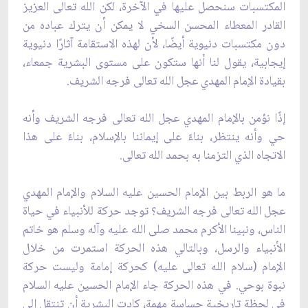
المكتسبات سنحصل عليها في الآخرة، لكن الله تعالى العزيز
القادر المعطاء المحسن السخي لا يمكن أن يترك عباده من
دون مكتسبات دنيوية أيضًا، لأن لهذه الاستقامة آثارًا دنيوية
إيجابية، يقول لنا أنها ستكون على مستوى البشرية جمعاء،
بقيادة الإمام المهدي عجل الله تعالى فرجه الشريف.
إذًا نؤمن بالإمام المهدي عجل الله تعالى فرجه الشريف وأنه
حي وأنه ينتظر، بناءً على إيماننا بالإسلام، بناءً على هذا
الاتجاه الذي التزمنا به بحمد الله تعالى.
ما هو الربط بين الإمام الحسين عليه السلام والإمام المهدي
عجل الله تعالى فرجه الشريف؟ توجد حركة للأنبياء في حياة
الناس، ونبينا الأكرم محمد صلى الله عليه وآله وسلم هو خاتم
الأنبياء والرسل، وبالتالي هذه الحركة استمرت من خلال
الإمام (سلام الله تعالى عليه) كحركة إمامة وليست حركة
نبوة بوحي. في هذه الحركة جاء الإمام الحسين عليه السلام
في لحظة تاريخية حساسة مهمة، كادت البشرية أن تنتقل إلى