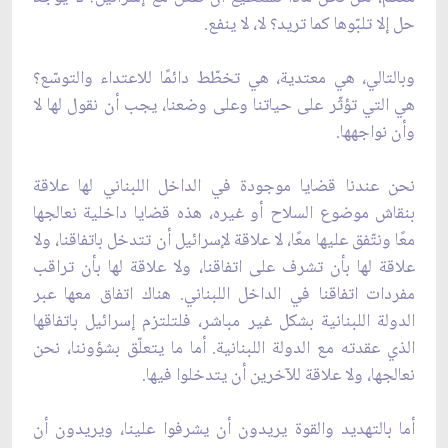
حل إلا تلبّوها كما تريد؟ لا، لا ينفع.
وبالتالي، هي معتدية، هي تخطّط دائمًا للاعتداء والتوسّع؟
هي التي تؤثّر على حياتنا وعلى وضعنا، يجب أن نقول لها لا
وأن نواجهها.
نحن عندنا قضايا موجودة في الداخل اللبناني لها علاقة
بنقاش موضوع السلاح أو غيره، هذه قضايا داخلية نعالجها
معًا ونتّفق عليها معًا، لا علاقة لإسرائيل أن تتدخل باتفاقنا، ولا
علاقة لها بأن تشرف على اتفاقنا، ولا علاقة لها بأن تراقب
مفردات اتفاقنا في الداخل اللبناني. هناك اتفاق معها عبر
الدولة اللبنانية بشكل غير مباشر، فلتلتزم إسرائيل باتفاقها
الذي عقدته مع الدولة اللبنانية. أما ما يتعلّق بشؤوننا، نحن
نعالجها، ولا علاقة للآخرين أن يتدخلوا فيها.
أما بالتهديد والقوة يريدون أن يشرفوا علينا، ويريدون أن