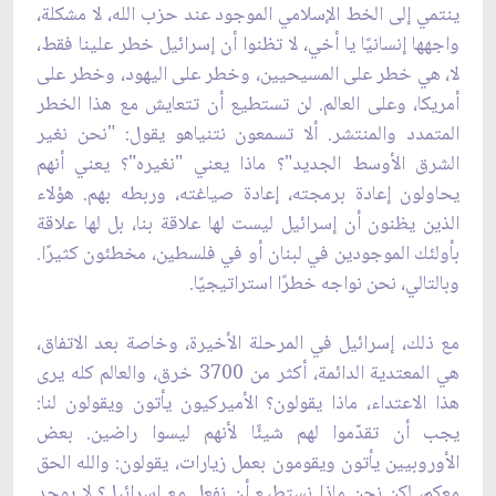
ينتمي إلى الخط الإسلامي الموجود عند حزب الله، لا مشكلة،
واجهها إنسانيًا يا أخي، لا تظنوا أن إسرائيل خطر علينا فقط،
لا، هي خطر على المسيحيين، وخطر على اليهود، وخطر على
أمريكا، وعلى العالم. لن تستطيع أن تتعايش مع هذا الخطر
المتمدد والمنتشر. ألا تسمعون نتنياهو يقول: "نحن نغير
الشرق الأوسط الجديد"؟ ماذا يعني "نغيره"؟ يعني أنهم
يحاولون إعادة برمجته، إعادة صياغته، وربطه بهم. هؤلاء
الذين يظنون أن إسرائيل ليست لها علاقة بنا، بل لها علاقة
بأولئك الموجودين في لبنان أو في فلسطين، مخطئون كثيرًا.
وبالتالي، نحن نواجه خطرًا استراتيجيًا.
مع ذلك، إسرائيل في المرحلة الأخيرة، وخاصة بعد الاتفاق،
هي المعتدية الدائمة، أكثر من 3700 خرق، والعالم كله يرى
هذا الاعتداء، ماذا يقولون؟ الأميركيون يأتون ويقولون لنا:
يجب أن تقدّموا لهم شيئًا لأنهم ليسوا راضين. بعض
الأوروبيين يأتون ويقومون بعمل زيارات، يقولون: والله الحق
معكم، لكن نحن ماذا نستطيع أن نفعل مع إسرائيل؟ لا يوجد