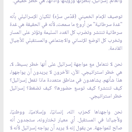
والعالم. إسرائيل، بنظرتها ورؤيتها وأدائها، هي خطر حقيقي.
توصيف الإمام الخميني (قدّس سرّه) للكيان الإسرائيلي بأنه
"غدة سرطانية" من أروع ما سمعت، لأنه في الحقيقة هي غدة
سرطانية تنتشر وتضرب كل الغدد السليمة وتؤثر على المسار
وتخرب كل الوضع الإنساني والاجتماعي والمستقبلي للأجيال
القادمة.
نحن لا نتعامل مع مواجهة إسرائيل على أنها خطر بسيط، لا،
هي خطر استراتيجي. الآن، الآخرون لا يريدون أن يواجهوا،
هذا شأنهم. يشاهدون في مناطق متعددة ماذا تفعل إسرائيل؟
كيف تنتشر؟ كيف توسع حضورها؟ كيف تضغط؟ إسرائيل
خطر استراتيجي.
نحن واجهناها كحزب الله، إنسانيًا، وإسلاميًا، ووطنيًا،
ولأجيالنا في المستقبل. أي معيار تختارونه، ستجدون أنه
صالح للمواجهة. من يقول إنه لا يريد أن يواجه إسرائيل لأنه لا