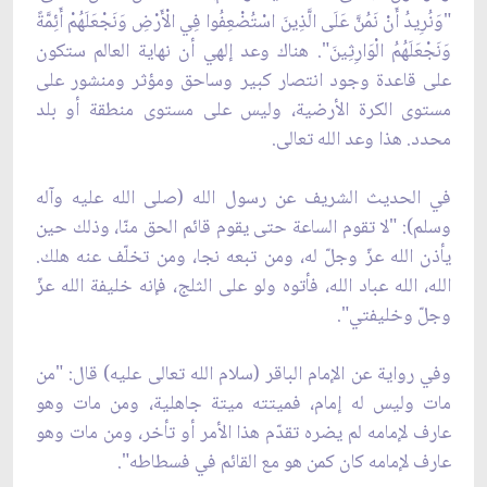
"وَنُرِيدُ أَنْ نَمُنَّ عَلَى الَّذِينَ اسْتُضْعِفُوا فِي الْأَرْضِ وَنَجْعَلَهُمْ أَئِمَّةً
وَنَجْعَلَهُمُ الْوَارِثِينَ". هناك وعد إلهي أن نهاية العالم ستكون
على قاعدة وجود انتصار كبير وساحق ومؤثر ومنشور على
مستوى الكرة الأرضية، وليس على مستوى منطقة أو بلد
محدد. هذا وعد الله تعالى.
في الحديث الشريف عن رسول الله (صلى الله عليه وآله
وسلم): "لا تقوم الساعة حتى يقوم قائم الحق منّا، وذلك حين
يأذن الله عزّ وجلّ له، ومن تبعه نجا، ومن تخلّف عنه هلك.
الله، الله عباد الله، فأتوه ولو على الثلج، فإنه خليفة الله عزّ
وجلّ وخليفتي".
وفي رواية عن الإمام الباقر (سلام الله تعالى عليه) قال: "من
مات وليس له إمام، فميتته ميتة جاهلية، ومن مات وهو
عارف لإمامه لم يضره تقدّم هذا الأمر أو تأخر، ومن مات وهو
عارف لإمامه كان كمن هو مع القائم في فسطاطه".