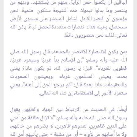
الباقين أن يكملوا حمل الراية، منهم من يُستشهد، ومنهم من
ينتصر وما بدلوا تبديلا، هذه النتيجة ستكون حتمية. نحن
مؤمنون أن النصر الكامل الشامل المنتشر على مستوى الأرض
سيحصل، وقبله هناك انتصارات متعددة تحصل تباعًا بإذن الله
تعالى، لذلك نحن منصورون دائمًا.
بمن يكون الانتصار؟ الانتصار بالجماعة. قال رسول الله صلى
الله عليه وآله وسلم: "إن الإسلام بدأ غريبًا وسيعود غريبًا،
فطوبى للغرباء". قيل: يا رسول الله، ثم يكون ماذا؟ يعني
بعدما يعيش المسلمون غرباء، ويعيشون الصعوبات
والتعقيدات، ماذا بعد؟ قال: "ثم يرجع الحق إلى أهله"، يعني
ستعود الأمور إلى الاستقامة، إن شاء الله تعالى.
أيضًا، في الحديث عن الارتباط بين الجهاد والظهور، يقول
رسول الله صلى الله عليه وآله وسلم: "لا تزال طائفة من أمتي
على الدين ظاهرين، لعدوهم قاهرين، لا يضرهم من خالفهم،
ولا ما أصابهم من لأواء – أي من مشقة - حتى يأتيهم أمر الله