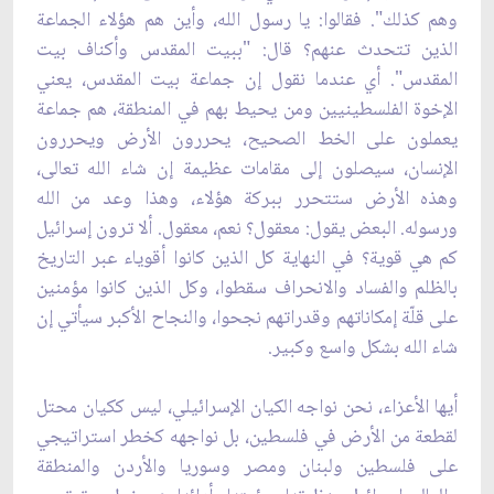
وهم كذلك". فقالوا: يا رسول الله، وأين هم هؤلاء الجماعة
الذين تتحدث عنهم؟ قال: "ببيت المقدس وأكناف بيت
المقدس". أي عندما نقول إن جماعة بيت المقدس، يعني
الإخوة الفلسطينيين ومن يحيط بهم في المنطقة، هم جماعة
يعملون على الخط الصحيح، يحررون الأرض ويحررون
الإنسان، سيصلون إلى مقامات عظيمة إن شاء الله تعالى،
وهذه الأرض ستتحرر ببركة هؤلاء، وهذا وعد من الله
ورسوله. البعض يقول: معقول؟ نعم، معقول. ألا ترون إسرائيل
كم هي قوية؟ في النهاية كل الذين كانوا أقوياء عبر التاريخ
بالظلم والفساد والانحراف سقطوا، وكل الذين كانوا مؤمنين
على قلّة إمكاناتهم وقدراتهم نجحوا، والنجاح الأكبر سيأتي إن
شاء الله بشكل واسع وكبير.
أيها الأعزاء، نحن نواجه الكيان الإسرائيلي، ليس ككيان محتل
لقطعة من الأرض في فلسطين، بل نواجهه كخطر استراتيجي
على فلسطين ولبنان ومصر وسوريا والأردن والمنطقة