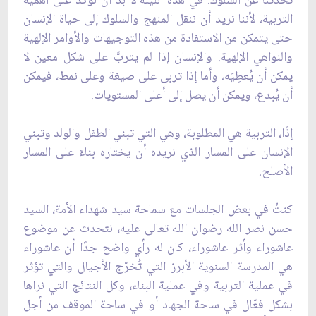
تحدثنا عن السلوك. في هذه الليلة لا بد أن نؤكد على أهمية
التربية، لأننا نريد أن ننقل المنهج والسلوك إلى حياة الإنسان
حتى يتمكن من الاستفادة من هذه التوجيهات والأوامر الإلهية
والنواهي الإلهية. والإنسان إذا لم يتربَّ على شكل معين لا
يمكن أن يُعطِيَه، وأما إذا تربى على صيغة وعلى نمط، فيمكن
أن يُبدع، ويمكن أن يصل إلى أعلى المستويات.
إذًا، التربية هي المطلوبة، وهي التي تبني الطفل والولد وتبني
الإنسان على المسار الذي نريده أن يختاره بناءً على المسار
الأصلح.
كنتُ في بعض الجلسات مع سماحة سيد شهداء الأمة، السيد
حسن نصر الله رضوان الله تعالى عليه، نتحدث عن موضوع
عاشوراء وأثر عاشوراء، كان له رأي واضح جدًا أن عاشوراء
هي المدرسة السنوية الأبرز التي تُخرّج الأجيال والتي تؤثر
في عملية التربية وفي عملية البناء، وكل النتائج التي نراها
بشكل فعّال في ساحة الجهاد أو في ساحة الموقف من أجل