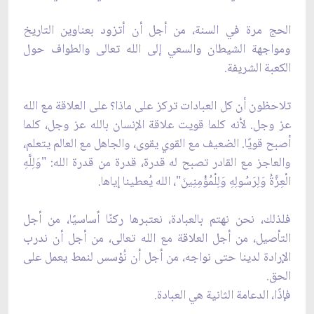
الحج مرة في السنة، من أجل أن أتزود بعناوين التاريخ
ومواجهة الشيطان والسعي إلى الله تعالى والطواف حول
الكعبة الشريفة.
تلاحظون أن كل العبادات تركز على ماذا؟ على العلاقة مع الله
عز وجل. لأنه كلما قويت علاقة الإنسان بالله عز وجل، كلما
أصبح قويًا. الضعيف مع القوي يقوى، والجاهل مع العالم يتعلم،
والعاجز مع القادر تصبح له قدرة، قدرة من قدرة الله: "وَلِلَّهِ
الْعِزَّةُ وَلِرَسُولِهِ وَلِلْمُؤْمِنِينَ"، الله يُعطينا إياها.
فلذلك، نحن نهتم بالعبادة، نعتبرها ركنًا أساسيًا، من أجل
التأصيل، من أجل العلاقة مع الله تعالى، من أجل أن ندرب
الإرادة لدينا حتى نواجه، من أجل أن نُؤسس لنمط يعمل على
الحق.
فإذًا، الدعامة الثانية هي العبادة.