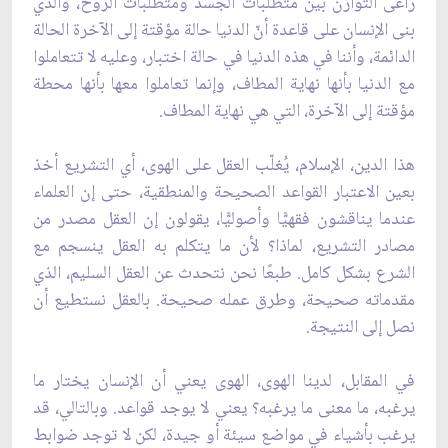
راعى التوازن بين متطلبات الجسد ومتطلبات الروح، والذي
بنى الإنسان على قاعدة أنّ الدنيا حالة مؤقتة إلى الآخرة الحالة
الدائمة، وأننا في هذه الدنيا في حالة اختبار، وعليه لا تتعاملوا
مع الدنيا بأنها نهاية المطاف، وإنما تعاملوا معها بأنها محطة
مؤقتة إلى الآخرة، التي هي نهاية المطاف.
هذا الدين، الإسلام، يُغلّب العقل على الهوى، أي التشريع أخذ
بعين الاعتبار القواعد الصحيحة والمنطقية، حتى إن العلماء
عندما يناقشون فقهيًّا وأصوليًّا، يقولون إن العقل مصدر من
مصادر التشريع، لماذا؟ لأن ما يتكلم به العقل ينسجم مع
الشرع بشكل كامل. طبعًا نحن نتحدث عن العقل السليم، الذي
مقدماته صحيحة، وطرق عمله صحيحة. بالعقل نستطيع أن
نصل إلى النتيجة.
في المقابل، لدينا الهوى، الهوى يعني أن الإنسان يختار ما
يرغبه، ما معنى ما يرغبه؟ يعني لا يوجد قواعد. وبالتالي، قد
يرغب بأشياء في مواضع سيئة أو جيدة، لكن لا توجد ضوابط