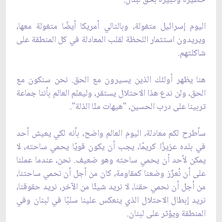
اليوم إسرائيل متغولة، وبالتالي أمريكا أيضًا متغولة معها،
ويريدون استثمار اللحظة لقلب المعادلة في كل المنطقة على
شاكلتهم.
هنا يظهر أولئك الذين يسيرون مع الحق. نحن سنكون مع
الحق، ولن ندع هذا الاحتلال يستقر، وليعلم العالم بأننا جماعة
تربينا على درب الحسين، "هيهات منّا الذلة".
سأطرح لكم معادلة، اليوم العالم واضح، بأنه لكي يعيش أحد
في بلده عزيزًا كريمًا، يجب أن يكون قويًا يحمي ساحته، لا
يمكن لأحد أن يحمي ساحته وهو ضعيف. نحن، عندما عملنا
على أن نُعزّز وضعنا كمقاومة، كان من أجل أن نحمي ساحتنا،
من أجل أن نحمي حقنا، لا نريد شيئًا من الآخر، نريد حقوقنا،
نريد إبطال الاحتلال الذي ينعكس علينا سلبًا في لبنان وفي
المنطقة ويؤثر على لبنان.