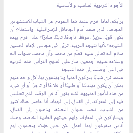
الأجواء التربوية المناسبة والأساسية.
برأيكم، لماذا خرج عندنا هذا النموذج من الشباب الاستشهادي
المجاهد، الذي صمد أمام الجحافل الإسرائيلية، واستطاع أن
يكون قويًا، عزيزًا، موفقًا، ناجحًا، ثابتًا، صابرًا؟ لماذا خرج بهذه
النتيجة؟ لأنها نتيجة التربية. تربّى في مجالس الإمام الحسين
سلام الله تعالى عليه، تعلّم من محمد وآل محمد، صلوات الله
وسلامه عليهم أجمعين، سار على المنهج القرآني. هذه التربية
هي التي أوصلت إلى هذه النتيجة.
عندما نرى شبابًا يتركون الدنيا ولا يهتمون بها، كل واحد منهم
يمكن أن يكون مهندسًا أو طبيبًا أو فلاحًا أو تاجرًا أو أي شيء
من هذه الأمور الدنيوية، لكنه يقول أنا في الوقت الذي تطلبني
فيه إلى المعركة، إلى القتال، إلى الجهاد، أنا حاضر. هناك كثير
من الشباب، تحت عنوان التعبئة، يذهبون إلى القتال،
ويشاركون في المعارك، ولهم حياتهم العادية الخاصة، وهناك
أناس متفرغون لهذا العمل. لكن حتى هؤلاء يتعلمون، لهم