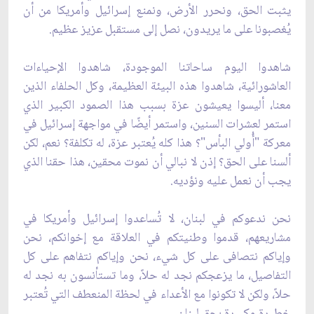
يثبت الحق، ونحرر الأرض، ونمنع إسرائيل وأمريكا من أن
يُغصبونا على ما يريدون، نصل إلى مستقبل عزيز عظيم.
شاهدوا اليوم ساحاتنا الموجودة، شاهدوا الإحياءات
العاشورائية، شاهدوا هذه البيئة العظيمة، وكل الحلفاء الذين
معنا، أليسوا يعيشون عزة بسبب هذا الصمود الكبير الذي
استمر لعشرات السنين، واستمر أيضًا في مواجهة إسرائيل في
معركة "أُولي البأس"؟ هذا كله يُعتبر عزة، له تكلفة؟ نعم، لكن
ألسنا على الحق؟ إذن لا نبالي أن نموت محقين، هذا حقنا الذي
يجب أن نعمل عليه ونؤديه.
نحن ندعوكم في لبنان، لا تُساعدوا إسرائيل وأمريكا في
مشاريعهم، قدموا وطنيتكم في العلاقة مع إخوانكم، نحن
وإياكم نتصافى على كل شيء، نحن وإياكم نتفاهم على كل
التفاصيل، ما يزعجكم نجد له حلاً، وما تستأنسون به نجد له
حلاً، ولكن لا تكونوا مع الأعداء في لحظة المنعطف التي تُعتبر
خطيرة وكبيرة بحق لبنان.