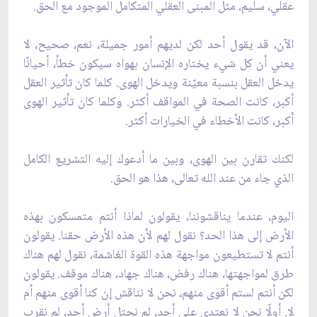
عقلي، سليم، مثل المبنى العقلي المتكامل الموجود مع الحق.
الآن، قد يقول أحد لكن لديهم أمور جميلة، نعم، صحيح، لا
يعني أن كل شيء يختاره الإنسان بهواه سيكون خطأ، أحيانًا
يدخل العقل بنسبة معيّنة ويدخل الهوى. كلما كان تأثير العقل
أكبر، كانت الصحة في المواقف أكثر. وكلما كان تأثير الهوى
أكبر، كانت الأخطاء في الخيارات أكثر.
لكنك تقارن بين الهوى، وبين ما أدعوك إليه التشريع الكامل
الذي جاء من عند الله تعالى، هذا هو الحق.
اليوم، عندما يناقشوننا، يقولون لماذا أنتم متمسكون بهذه
الأرض إلى هذا الحد؟ نقول لهم لأن هذه الأرض حقنا. يقولون
أنتم لا تستطيعون مواجهة هذه القوة الغاشمة، نقول لهم هناك
طرق لمواجهتها، هناك رفض، هناك جهاد، هناك موقف. يقولون
لكن أنتم لستم أقوى منهم، نحن لا نناقش إن كنا أقوى منهم أم
لا. أولًا نحن لا نعتدي على أحد، لم نحتل أرض أحد، لم نقرب