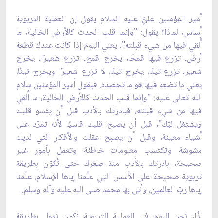
أمير المؤمنين عليٌّ عليه السلام يقول إن العملية التربوية
أساس، لماذا؟ يقول: "وإنما قلب الحدث كالأرض الخالية، ما
أُلقي فيها من شيء قبلته"، يعني اليوم إذا كانت عندك قطعة
أرض، تزرع فيها قمحًا، يخرج قمح، تزرع شعيرًا، يخرج
شعير، تزرع تينًا، يخرج تينًا، لا تزرع شعيرًا ويخرج تينًا،
يعني ما تضعه فيها هو ما تحصده. فيقول أمير المؤمنين سلام
الله تعالى عليه: "وإنما قلب الحدث كالأرض الخالية، ما أُلقي
فيها من شيء قبلته، فبادرتك بالأدب قبل أن يقسو قلبك
ويشتغل لبّك"، قبل أن يصبح قلبك قاسيًا لأنه تمرّد على
أشياء معينة، وقبل أن يصبح عقلك والأفكار التي لديك
مشوشة وتكتسب معلومات خاطئة وتعمل بأمور غير
صحيحة، بادرتك بالأدب منذ صغرك حتى تُكوّن بطريقة
تربوية صحيحة على الأسس التي علّمنا إياها الإسلام، علّمنا
إياها ربّ العالمين، وأتى بها محمد صلى الله عليه وآله وسلم.
إذًا، نحن اليوم في العملية التربوية نكون نعمل بطريقة