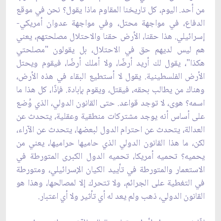
من أحد. اليوم، كل تاريخنا المقاوم ماذا يقول؟ نحن في موقع
الدفاع، في مواجهة محتل، وفي مواجهة عدوان أمريكي-
إسرائيلي. هذا حقنا، الأرض حقنا والاحتلال مصلحتهم، يعني
هم ليس لديهم حق في الاحتلال، بل يقولون "مصلحتي
هكذا"، يقول لك أريد أرضًا، ولا أملك أرضًا، فيقوم ويحتل
الأرض الفلسطينية. يقول لا أستطيع البقاء في هذه الأرض،
وهناك من يطالب بحقه، فيقتل، ويقوم بإبادة. فإذًا، كل هذا ما
اسمه؟ هوى، لا توجد قواعد. حتى القانون الدولي، الذي وُضع
على أساس أنه يوجد مشتركات منطقية وعقلية، يتحدث عن
العدالة، يتحدث عن احترام الدول لبعضها، يتحدث عن الآراء،
لكن، ما هذا القانون الدولي الذي حاميها حراميها، يعني من
يحميه؟ تحميه أمريكا، تحميه الدول الكبرى المتورطة في
الاستعمار والمتورطة في تأييد الكيان الإسرائيلي، ومتورطة
في التغطية على الجرائم، ولا تتحرك إلا لمصالحها، وهذا هو
القانون الدولي، ذهب ولم يعد له أي تأثير ولا أي اعتبار.