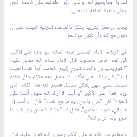
أعاروا جماجمهم لله، والذين ربّوا أطفالهم على قاعدة الحق
وعلى قاعدة الطاعة لله تعالى.
يجب أن نعمل للتربية بشكل دائم، هذه التربية المبنية على أن
نكون مع الله وأن نكون مع الحق.
في كربلاء، الإمام الحسين عليه السلام مع ولده علي الأكبر،
في لقاء خاص محدود، قال الإمام سلام الله تعالى عليه:
"القوم يسيرون والمنايا تسري إليهم، فعلمت أنها أنفسنا نُعيت
إلينا". كان يذكر لعلي الأكبر أنه حصل معه هكذا، خفقَ خفقة
بسيط، يعني سهى بشكل بسيط، فصدر عنه هذا الكلام الذي
ورد. فقال علي الأكبر: "يا أبتِ، لا أراك الله سوءًا، ألسنا على
الحق؟" قال: "بلى، والذي إليه مرجع العباد". قال: "يا أبتِ، إذا
لا نبالي، نموت محقين". فقال له: "جزاك الله من ولدٍ خير ما
جزى ولدًا عن والده".
لاحظتم ماذا قاله له علي الأكبر رضوان الله تعالى عليه، قال: