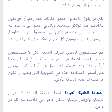
عليهم بسرّ قوتهم الإمكانات.
لكن، من يقول لنا تعالوا اجمعوا إمكانات بمقدارهم، أي هو يقول
لنا أبطلوا سرّ قوتكم الإيمانية، وبالتالي اعملوا إلى ما شاء الله
ولن تصلوا إلى نتيجة، لأنهم لن يسمحوا لنا، سيقتلوننا،
سيسجنوننا، وسيقومون بكل إجرام ممكن حتى لا نرفع رأسنا.
هم يستطيعون تعطيل قدرتنا المادية، لكن لا يستطيعون
تعطيل قدرتنا الإيمانية. لذلك، نحن دائمًا نقول قوتنا بإيماننا
أولًا، ونعدّ العدة اللازمة، لكننا نعمل على أساس الحق، ونعمل
على أساس الاستقامة. هذه هي المنهجية التي يجب أن تكون
مرجعية لنا. هذه الدعامة الأولى.
الدعامة الثانية: العبادة.
لماذا العبادة؟ العبادة لكي تُربي
الإنسان وتُؤصّل الإنسان بشكل خاص في علاقته مع الله عز
وجل.