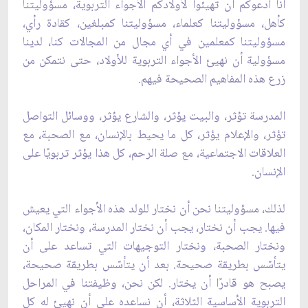
أنا أدعوكم أن تهيئوا لأولادكم الأجواء التربوية، مسؤوليتنا
كأهل، مسؤوليتنا كعلماء، مسؤوليتنا كمبلغين، كقادة رأي،
مسؤوليتنا كمعلمين في أي مجال من المجالات كنا، لدينا
مسؤولية أن نهيئ الأجواء التربوية للأولاد، حتى نتمكن من
زرع هذه المفاهيم الصحيحة فيهم.
المدرسة تؤثر، والبيت يؤثر، والشارع يؤثر، ووسائل التواصل
تؤثر، والإعلام يؤثر، كل ما يحيط بالإنسان، مع الصحبة، مع
العلاقات الاجتماعية، مع صلة الرحم، كل هذا يؤثر تربويًا على
الإنسان.
لذلك، مسؤوليتنا نحن أن نختار للولد هذه الأجواء التي يعيش
فيها. يجب أن نختار، يجب أن نختار المدرسة، ونختار المكان،
ونختار الصحبة، ونختار التوجيهات التي تساعد على أن
يتأسّس بطريقة صحيحة. بعد أن يتأسّس بطريقة صحيحة،
يصبح هو قادرًا أن يختار. لكن نحن، وظيفتنا في المراحل
التربوية الأساسية الثلاثة، أن نساعده على أن نهيئ له كل