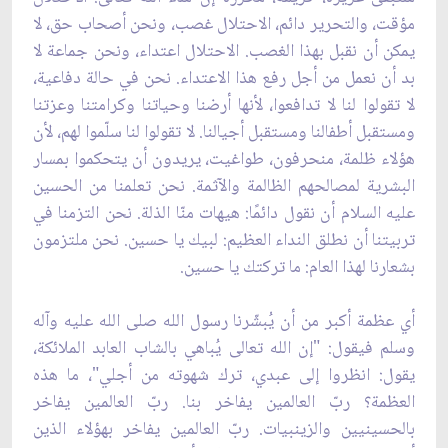
مؤقت، والتحرير دائم، الاحتلال غصب، ونحن أصحاب حق، لا
يمكن أن نقبل بهذا الغصب. الاحتلال اعتداء، ونحن جماعة لا
بد أن نعمل من أجل رفع هذا الاعتداء. نحن في حالة دفاعية،
لا تقولوا لنا لا تدافعوا، لأنها أرضنا وحياتنا وكرامتنا وعزتنا
ومستقبل أطفالنا ومستقبل أجيالنا. لا تقولوا لنا سلّموا لهم، لأن
هؤلاء ظلمة، منحرفون، طواغيت، يريدون أن يتحكموا بمسار
البشرية لمصالحهم الظالمة والآثمة. نحن تعلمنا من الحسين
عليه السلام أن نقول دائمًا: هيهات منّا الذلة. نحن التزمنا في
تربيتنا أن نطلق النداء العظيم: لبيك يا حسين. نحن ملتزمون
بشعارنا لهذا العام: ما تركتك يا حسين.
أي عظمة أكبر من أن يُبشّرنا رسول الله صلى الله عليه وآله
وسلم فيقول: "إن الله تعالى يُباهي بالشاب العابد الملائكة،
يقول: انظروا إلى عبدي، ترك شهوته من أجلي"، ما هذه
العظمة؟ ربّ العالمين يفاخر بنا. ربّ العالمين يفاخر
بالحسينيين والزينبيات. ربّ العالمين يفاخر بهؤلاء الذين