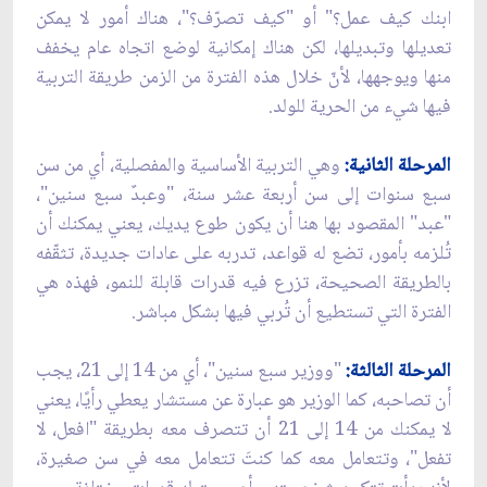
ابنك كيف عمل؟" أو "كيف تصرّف؟"، هناك أمور لا يمكن
تعديلها وتبديلها، لكن هناك إمكانية لوضع اتجاه عام يخفف
منها ويوجهها، لأنّ خلال هذه الفترة من الزمن طريقة التربية
فيها شيء من الحرية للولد.
المرحلة الثانية:
وهي التربية الأساسية والمفصلية، أي من سن
سبع سنوات إلى سن أربعة عشر سنة، "وعبدٌ سبع سنين"،
"عبد" المقصود بها هنا أن يكون طوع يديك، يعني يمكنك أن
تُلزمه بأمور، تضع له قواعد، تدربه على عادات جديدة، تثقّفه
بالطريقة الصحيحة، تزرع فيه قدرات قابلة للنمو، فهذه هي
الفترة التي تستطيع أن تُربي فيها بشكل مباشر.
المرحلة الثالثة:
"ووزير سبع سنين"، أي من 14 إلى 21، يجب
أن تصاحبه، كما الوزير هو عبارة عن مستشار يعطي رأيًا، يعني
لا يمكنك من 14 إلى 21 أن تتصرف معه بطريقة "افعل، لا
تفعل"، وتتعامل معه كما كنتَ تتعامل معه في سن صغيرة،