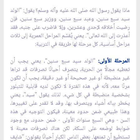
ماذا يقول رسول الله صلى الله عليه وآله وسلم؟ يقول: "الولد
سيد سبع سنين، وعبد سبع سنين، ووزير سبع سنين، فإن
رضيت أخلاقه لإحدى وعشرين، وإلا فاضرب على جنبه، فقد
أعذرت إلى الله تعالى". يعني يُقسّم المراحل العمرية إلى ثلاث
مراحل أساسية، كل مرحلة لها طريقة في التربية:
المرحلة الأولى:
"الولد سيد سبع سنين"، يعني يجب أن
تعطيه مجالًا من الحرية، يتصرف أحيانًا تصرفات قد تراها
غير منضبطة أو غير صحيحة أو غير دقيقة، يجب أن تكون
مرنًا معه، لأنه في هذه الفترة لا تكون لديه قابلية للتبلور
بشخصية منضبطة في كل شيء. لذلك يقول "سيد"، يعني
يخطر بباله أشياء ويتصرف بها، وقد لا تقدر على تغييرها،
وهذا طبيعي ضمن حدود معينة، فيكون التوجيه في هذه
السن - وهي السبع سنوات الأولى - ضمن حدود، مع وجود
ضوابط لوضعه على السكة، لكن هناك تصرفات معينة لا
تستطيع أن تمنعها. بعض الناس الكبار أحيانًا يقولون: "شايف