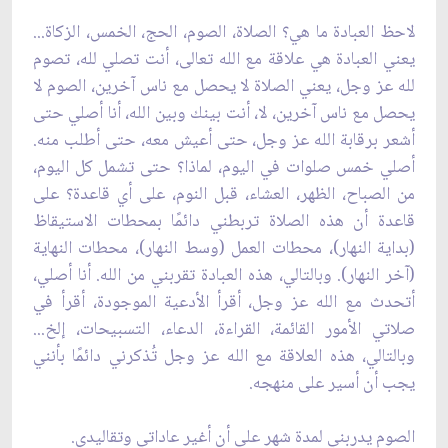
لاحظ العبادة ما هي؟ الصلاة، الصوم، الحج، الخمس، الزكاة...
يعني العبادة هي علاقة مع الله تعالى، أنت تصلي لله، تصوم
لله عز وجل، يعني الصلاة لا يحصل مع ناس آخرين، الصوم لا
يحصل مع ناس آخرين، لا، أنت بينك وبين الله، أنا أصلي حتى
أشعر برقابة الله عز وجل، حتى أعيش معه، حتى أطلب منه.
أصلي خمس صلوات في اليوم، لماذا؟ حتى تشمل كل اليوم،
من الصباح، الظهر، العشاء، قبل النوم، على أي قاعدة؟ على
قاعدة أن هذه الصلاة تربطني دائمًا بمحطات الاستيقاظ
(بداية النهار)، محطات العمل (وسط النهار)، محطات النهاية
(آخر النهار). وبالتالي، هذه العبادة تقربني من الله. أنا أصلي،
أتحدث مع الله عز وجل، أقرأ الأدعية الموجودة، أقرأ في
صلاتي الأمور القائمة، القراءة، الدعاء، التسبيحات، إلخ...
وبالتالي، هذه العلاقة مع الله عز وجل تُذكرني دائمًا بأنني
يجب أن أسير على منهجه.
الصوم يدربني لمدة شهر على أن أغير عاداتي وتقاليدي.