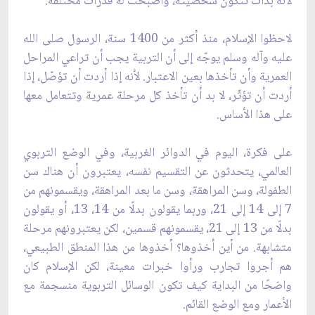
لأنه بدأت تتكون شخصيته، وأصبحت له قدرات مختلفة.
لاحظوا الإسلام، منذ أكثر من 1400 سنة، الرسول صلى الله
عليه وآله وسلم يوجّه إلى أن التربية يجب أن تراعي المراحل
العمرية وأن تأخذها بعين الاعتبار. لأنه إذا أردت أن تؤصّل، إذا
أردت أن تؤثّر، لا بد أن تأخذ كل مرحلة عمرية وتتعامل معها
على هذا الأساس.
على فكرة، اليوم في الدوائر الغربية، وفي الوضع التربوي
العالمي، يتحدثون عن التقسيم نفسه، يعتبرون أن هناك سن
الطفولة، وسن المراهقة، وسن ما بعد المراهقة، ويقسمونهم من
7 إلى 14 إلى 21، وربما يقولون بدلًا من 14، 13، أو يقولون
بدلًا من 13 إلى 21، يقسمونهم قسمين، لكن يعتبرونهم مرحلة
متشابهة. من أين أخذوها؟ أخذوها من هذا المنطق الطبيعي،
هم أجروا تجارب ورأوا خبرات معينة، لكن الإسلام كان
واضحًا من البداية كيف تكون الوسائل التربوية منسجمة مع
الأعمار ومع الوضع القائم.