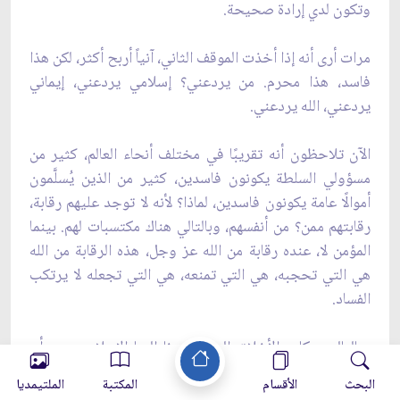
وتكون لدي إرادة صحيحة.
مرات أرى أنه إذا أخذت الموقف الثاني، آنياً أربح أكثر، لكن هذا
فاسد، هذا محرم. من يردعني؟ إسلامي يردعني، إيماني
يردعني، الله يردعني.
الآن تلاحظون أنه تقريبًا في مختلف أنحاء العالم، كثير من
مسؤولي السلطة يكونون فاسدين، كثير من الذين يُسلَّمون
أموالًا عامة يكونون فاسدين، لماذا؟ لأنه لا توجد عليهم رقابة،
رقابتهم ممن؟ من أنفسهم، وبالتالي هناك مكتسبات لهم. بينما
المؤمن لا، عنده رقابة من الله عز وجل، هذه الرقابة من الله
هي التي تحجبه، هي التي تمنعه، هي التي تجعله لا يرتكب
الفساد.
وبالتالي، مكارم الأخلاق التي يدعونا إليها الإسلام، يجب أن
نطبقها في حياتنا العملية، وإلا إذا لم نطبق مكارم الأخلاق، لا
البحث
الأقسام
المكتبة
الملتيمديا
نكون منسجمين مع هذه الرؤية العظيمة.