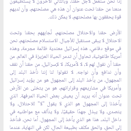
إذًا نحن سنعمل لأجل حقنا، وبالتالي الآخرون لا يستطيعون
منعنا من حقنا تحت عنوان أن هذه هي مصلحتهم، وأن لديهم
قوة يحققون بها مصلحتهم، لا يمكن ذلك.
الأرض حقنا والاحتلال مصلحتهم، نُجابههم بحقنا وتحت
الاحتلال لا يبقى مستقبل للأجيال. الاستسلام مصلحتهم، نحن
في موقع دفاعي، هذه إسرائيل معتدية ظالمة مجرمة، وهذه
أمريكا طاغوتية، تحاول أن تدمر الحياة العزيزة في العالم. من
حقنا أن نقول لهم لا، لا لأمريكا، لا لإسرائيل، من حقنا أن نقف
وأن ندافع وأن نواجه. لا تقولوا لنا إننا نأخذ البلد إلى
المجهول، من يأخذ البلد إلى المجهول هو من يؤيد إسرائيل
وأمريكا في مشاريعهم وقراراتهم، هو من يتخلى عن الأرض
تحت عنوان أنه يريد أن يعيش بعض الحياة المرفهة. الذي
يأخذنا إلى المجهول هو الذي لا يقول "لا" للاحتلال، ولا
يتصدى، ولا يبذل جهدًا حقيقيًا، ولا يتآلف مع مواطنيه في
داخل البلد، هذا هو الذي يأخذ إلى المجهول. أما نحن، فنأخذ
إلى الحق، والحق مكلف بطبيعة الحال، لكن في النهاية، عندما