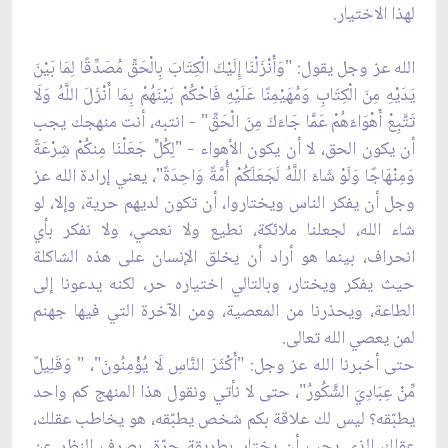
لهذا الاختيار.
الله عز وجل يقول: "وَأَنْزَلْنَا إِلَيْكَ الْكِتَابَ بِالْحَقِّ مُصَدِّقًا لِمَا بَيْنَ
يَدَيْهِ مِنَ الْكِتَابِ وَمُهَيْمِنًا عَلَيْهِ فَاحْكُمْ بَيْنَهُمْ بِمَا أَنْزَلَ اللَّهُ وَلَا
تَتَّبِعْ أَهْوَاءَهُمْ عَمَّا جَاءَكَ مِنَ الْحَقِّ" - انتبه، أنت منهجك يجب
أن يكون الحق، لا أن يكون الأهواء - "لِكُلٍّ جَعَلْنَا مِنكُمْ شِرْعَةً
وَمِنْهَاجًا وَلَوْ شَاءَ اللَّهُ لَجَعَلَكُمْ أُمَّةً وَاحِدَةً"، يعني إرادة الله عز
وجل أن يفكر الناس ويختاروا، أن تكون لديهم حرية، وإلا، لو
شاء الله، لجعلنا ملائكة، نطيع ولا نعصي، ولا نفكر بأي
انحراف، بينما هو أراد أن يخلق الإنسان على هذه الشاكلة
حيث يفكر ويختار، وبالتالي اختياره حر، لكنه يدعونا إلى
الطاعة، ويحذرنا من المعصية، ومن الآخرة التي فيها جهنم
لمن يعصي الله تعالى.
حتى أخبرنا الله عز وجل: "أَكْثَرَ النَّاسِ لَا يُؤْمِنُونَ"، " وَقَلِيلٌ
مِّنْ عِبَادِيَ الشَّكُورُ"، حتى لا نأتي ونقول هذا المنهج كم واحد
يطبّقه؟ ليس لك علاقة بكم شخص يطبّقه، هو يخاطب عقلك،
عقلك الذي يجب أن يختار بطريقة حرّة، بصرف النظر عن