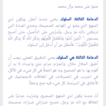
صلوا على محمد وآل محمد.
الدعامة الثالثة: السلوك.
يعني عندما أعمل، ويكون لدي
المنهج الذي يضع لي القواعد الصحيحة، وعندي العبادة التي
تربطني بالله عز وجل، وتُدرّبني على التأصيل، حتى أصبح
بمستوى :" الَّذِينَ آمَنُوا وَتَطْمَئِنُّ قُلُوبُهُم بِذِكْرِ اللَّهِ أَلَا بِذِكْرِ اللَّهِ
تَطْمَئِنُّ الْقُلُوبُ"، فأتمكن من أن أدخل إلى السلوك.
الدعامة الثالثة هي السلوك،
يعني التطبيق العملي، يجب أن
أطبق، الحلال حلال، والحرام حرام، عليَّ واجبات لا بد أن
أقوم بها. ما هو الصحيح وما هو الخطأ في كل شيء، في الأكل،
في الشرب، في التصرفات، في العلاقات الاجتماعية، في
الأخلاق، في السياسة، كل شيء فيه صح وخطأ.
أنا، عندما يكون لدي المنهج الصحيح، وتدرّبت عباديًا على
العلاقة مع الله عز وجل، تصبح خياراتي خيارات صحيحة،