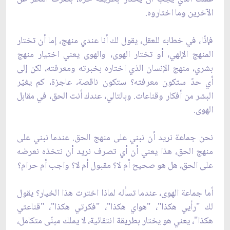
الآخرين وما اختاروه.
فإذًا، في خطابه للعقل، يقول لك أنا عندي منهج، إما أن تختار
المنهج الإلهي، أو تختار الهوى، والهوى يعني اختيار منهج
بشري، منهج الإنسان الذي اختاره بخبرته ومعرفته، لكن إلى
أي حدّ ستكون معرفته؟ ستكون ناقصة، عاجزة، كم يغيّر
البشر من أفكار وقناعات. وبالتالي، عندك أنت الحق، في مقابل
الهوى.
نحن جماعة نريد أن نبني على منهج الحق. عندما نبني على
منهج الحق، هذا يعني أن أي تصرف نريد أن نتخذه نعرضه
على الحق، هل هو صحيح أم لا؟ مقبول أم لا؟ واجب أم حرام؟
أما جماعة الهوى، عندما تسأله لماذا اخترت هذا الخيار؟ يقول
لك "رأيي هكذا"، "هواي هكذا"، "فكرتي هكذا"، "قناعتي
هكذا"، يعني هو يختار بطريقة انتقائية، لا يملك مبنًى متكامل،