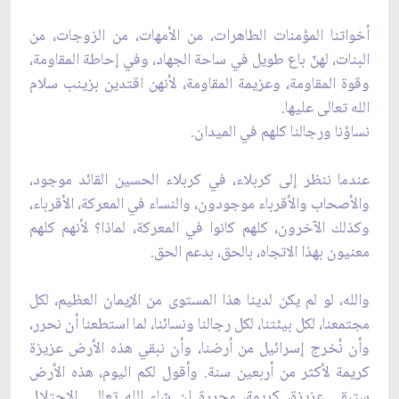
أخواتنا المؤمنات الطاهرات، من الأمهات، من الزوجات، من
البنات، لهنّ باع طويل في ساحة الجهاد، وفي إحاطة المقاومة،
وقوة المقاومة، وعزيمة المقاومة، لأنهن اقتدين بزينب سلام
الله تعالى عليها.
نساؤنا ورجالنا كلهم في الميدان.
عندما ننظر إلى كربلاء، في كربلاء الحسين القائد موجود،
والأصحاب والأقرباء موجودون، والنساء في المعركة، الأقرباء،
وكذلك الآخرون، كلهم كانوا في المعركة، لماذا؟ لأنهم كلهم
معنيون بهذا الاتجاه، بالحق، بدعم الحق.
والله، لو لم يكن لدينا هذا المستوى من الإيمان العظيم، لكل
مجتمعنا، لكل بيئتنا، لكل رجالنا ونسائنا، لما استطعنا أن نحرر،
وأن نُخرج إسرائيل من أرضنا، وأن نبقي هذه الأرض عزيزة
كريمة لأكثر من أربعين سنة. وأقول لكم اليوم، هذه الأرض
ستبقى عزيزة، كريمة، محررة إن شاء الله تعالى. الاحتلال