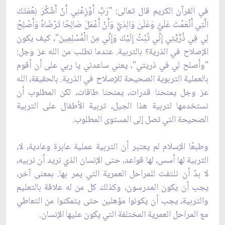
في القرآن الكريم قال تعالى: "رَبِّ أَوْزِعْنِي أَنْ أَشْكُرَ نِعْمَتَكَ
الَّتِي أَنْعَمْتَ عَلَيَّ وَعَلَىٰ وَالِدَيَّ وَأَنْ أَعْمَلَ صَالِحًا تَرْضَاهُ وَأَصْلِحْ
لِي فِي ذُرِّيَّتِي إِنِّي تُبْتُ إِلَيْكَ وَإِنِّي مِنَ الْمُسْلِمِينَ"، كيف يكون
الإصلاح في الذرية؟ بالتربية. عندما نطلب من الله عز وجل:
"وأصلح لي في ذريتي"، يعني ساعدني يا ربي على أن أقوم
بالعملية التربوية الصحيحة للإصلاح في الذرية. بالحقيقة، الله
عز وجل يمنحنا قدرات، يمنحنا طاقات، لكن المطلوب أن
نستخدمها لتربية هذا الجيل، تربية الأطفال على التربية
الصحيحة التي تصل إلى المستوى المطلوب.
وطبعًا الإسلام لم يعتبر أن التربية عملية عابرة وعادية، لا،
التربية لها أسس، لها قواعد، حتى الإنسان الذي نريد أن نربيه،
لا بدّ أن نلتفت للمراحل العمرية التي يمر بها. بمعنى آخر،
يجب أن يكون المدرسون، وكذلك كل من له علاقة بالتعليم
والتربية، يجب أن يكونوا مؤهلين حتى يتمكنوا من التعاطي
مع المراحل العمرية المختلفة التي يكون عليها الإنسان.