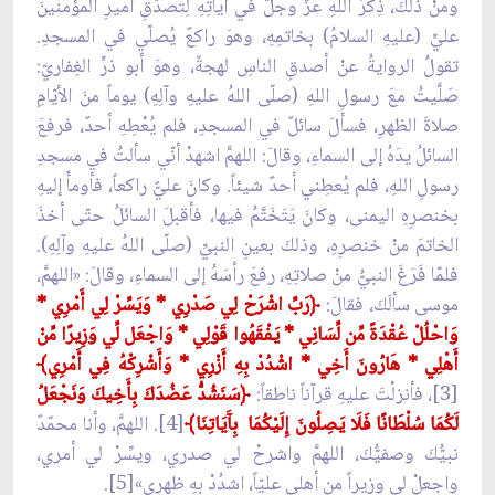
ومنْ ذلكَ، ذِكرُ اللهِ عزَّ وجلَّ في آياتِهِ لِتصدُّقِ أميرِ المؤمنينَ
عليٍّ (عليهِ السلامُ) بخاتمِهِ، وهوَ راكعٌ يُصلّي في المسجدِ.
تقولُ الروايةُ عنْ أصدقِ الناسِ لهجةً، وهوَ أبو ذرٍّ الغِفاريّ:
صَلَّيتُ معَ رسولِ اللهِ (صلّى اللهُ عليهِ وآلِهِ) يوماً منَ الأيّامِ
صلاةَ الظهرِ، فسألَ سائلٌ في المسجدِ، فلم يُعْطِهِ أحدٌ، فرفعَ
السائلُ يدَهُ إلى السماءِ، وقالَ: اللهمَّ اشهدْ أنّي سألتُ في مسجدِ
رسولِ اللهِ، فلم يُعطِني أحدٌ شيئاً. وكانَ عليٌّ راكعاً، فأومأَ إليهِ
بخنصرِهِ اليمنى، وكانَ يَتَخَتَّمُ فيها، فأقبلَ السائلُ حتّى أخذَ
الخاتمَ منْ خنصرِهِ، وذلكَ بعينِ النبيِّ (صلّى اللهُ عليهِ وآلِهِ).
فلمّا فَرَغَ النبيُّ منْ صلاتِهِ، رفعَ رأسَهُ إلى السماءِ، وقالَ: «اللهمَّ،
موسى سألَكَ، فقالَ:
﴿رَبِّ اشْرَحْ لِي صَدْرِي * وَيَسِّرْ لِي أَمْرِي *
وَاحْلُلْ عُقْدَةً مِّن لِّسَانِي * يَفْقَهُوا قَوْلِي * وَاجْعَل لِّي وَزِيرًا مِّنْ
أَهْلِي * هَارُونَ أَخِي * اشْدُدْ بِهِ أَزْرِي * وَأَشْرِكْهُ فِي أَمْرِي﴾
[3]، فأنزلْتَ عليهِ قرآناً ناطقاً:
﴿سَنَشُدُّ عَضُدَكَ بِأَخِيكَ وَنَجْعَلُ
لَكُمَا سُلْطَانًا فَلَا يَصِلُونَ إِلَيْكُمَا بِآَيَاتِنَا﴾
[4]. اللهمَّ، وأنا محمّدٌ
نبيُّكَ وصفيُّكَ، اللهمَّ واشرحْ لي صدري، ويسِّرْ لي أمري،
واجعلْ لي وزيراً من أهلي عليّاً، اشدُدْ بهِ ظهري»[5].