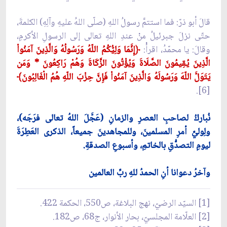
قالَ أبو ذرّ: فما استتمَّ رسولُ اللهِ (صلّى اللهُ عليهِ وآلِهِ) الكلمةَ،
حتّى نزلَ جبرئيلُ منْ عندِ اللهِ تعالى إلى الرسولِ الأكرمِ،
وقالَ: يا محمّدُ، اقرأْ:
﴿إِنَّمَا وَلِيُّكُمُ اللّهُ وَرَسُولُهُ وَالَّذِينَ آمَنُواْ
الَّذِينَ يُقِيمُونَ الصَّلَاةَ وَيُؤْتُونَ الزَّكَاةَ وَهُمْ رَاكِعُونَ * وَمَن
يَتَوَلَّ اللّهَ وَرَسُولَهُ وَالَّذِينَ آمَنُواْ فَإِنَّ حِزْبَ اللّهِ هُمُ الْغَالِبُونَ﴾
[6].
نُباركُ لصاحبِ العصرِ والزمانِ (عَجَّلَ اللهُ تعالى فرَجَه)،
ولِوليِّ أمرِ المسلمينَ، وللمجاهدينَ جميعاً، الذكرى العَطِرَةَ
ليومِ التصدُّقِ بالخاتمِ، وأسبوعِ الصدقةِ.
وآخرُ دعوانا أنِ الحمدُ للهِ ربِّ العالمين
[1] السيّد الرضيّ، نهج البلاغة، ص550، الحكمة 422.
[2] العلّامة المجلسيّ، بحار الأنوار، ج68، ص182.