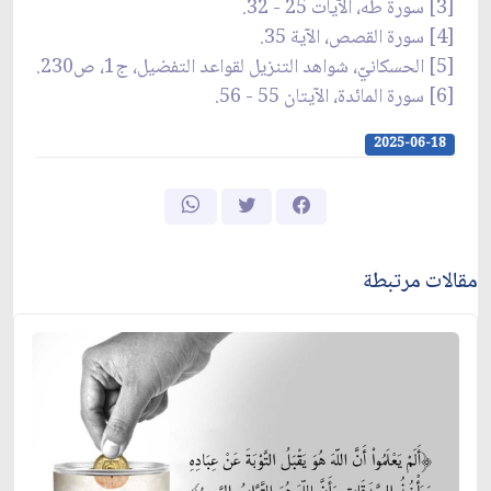
[3] سورة طه، الآيات 25 - 32.
[4] سورة القصص، الآية 35.
[5] الحسكانيّ، شواهد التنزيل لقواعد التفضيل، ج1، ص230.
[6] سورة المائدة، الآيتان 55 - 56.
2025-06-18
مقالات مرتبطة