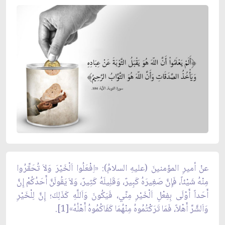
عنْ أميرِ المؤمنينَ (عليهِ السلامُ): «اِفْعَلُوا اَلْخَيْرَ وَلاَ تُحَقِّرُوا
مِنْهُ شَيْئاً، فَإِنَّ صَغِيرَهُ كَبِيرٌ، وَقَلِيلَهُ كَثِيرٌ، وَلاَ يَقُولَنَّ أَحَدُكُمْ إِنَّ
أَحَداً أَوْلَى بِفِعْلِ اَلْخَيْرِ مِنِّي، فَيَكُونَ وَاَللَّهِ كَذَلِكَ؛ إِنَّ لِلْخَيْرِ
وَاَلشَّرِّ أَهْلاً، فَمَا تَرَكْتُمُوهُ مِنْهُمَا كَفَاكُمُوهُ أَهْلُهُ»[1].