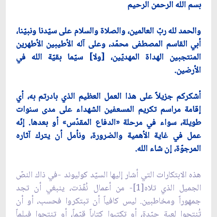
بسم الله الرحمن الرحيم
والحمد لله ربّ العالمين، والصلاة والسلام على سيّدنا ونبيّنا،
أبي القاسم المصطفى محمّد، وعلى آله الأطيبين الأطهرين
المنتجبين الهداة المهديّين، [ولا] سيّما بقيّة الله في
الأرضين.
أشكركم جزيلاً على هذا العمل العظيم الذي بادرتم به، أي
إقامة مراسم تكريم المسعفين الشهداء على مدى سنوات
طويلة، سواء في مرحلة «الدفاع المقدّس» أو بعدها. إنّه
عمل في غاية الأهمية والضرورة، ونأمل أن يترك آثاره
المرجوّة، إن شاء الله.
هذه الابتكارات التي أشار إليها السيّد كوليوند -في ذاك النصّ
الجميل الذي تلاه[1]- من أعمال نُفّذت، ينبغي أن تجد
جمهوراً ومخاطبين. ليس كافياً أن تبتكروا فحسب، أو أن
تُنتجوا لعبة جيّدة، أو تكتبوا كتاباً قيّماً، أو تنتجوا فيلماً