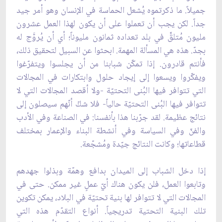
جميلاً. ما ذكرتموه يُشعل الحماسة في الإنسان وهو أمر جيد
جداً. لكن يجب أن تعملوا على أن يكون لهذا العمل عشرون
مليون مُتلقٍّ في بلد تعداده ثمانون مليوناً؛ أي أن يُروَّج له
بجدّ. هذه هي المسألة المهمة. ابحثوا عن السبيل لتحقيق ذلك،
فأنتم قادرون. إذا تمكّن شبابنا من أن يجلسوا ويتفرّغوا
ويفكّروا ويسعوا إلى إيجاد حلول وابتكارات في المجالات
التي تتوافر فيها البُنى التحتيّة -ولا أقصد المجالات التي لا
تتوافر فيها البُنى التحتيّة حالياً- فلا شكّ أنّهم سيصلون إلى
نتائج عظيمة. لقد جرّبنا هذا بأنفسنا: في الصناعة وفي الأدب
والفنّ وفي السياسة وفي أنشطة البناء والإعمار بمختلف
قطاعاتها؛ وكانت النتائج جيّدة ومُشجّعة.
إذا دخل الشباب إلى الميدان بدافع وهمّة وبذلوا جهدهم
وتابعوا العمل، فلن يكون هناك أيّ عملٍ غير ممكن. حتى في
المجالات التي لا تتوافر لها بنية تحتيّة في البلاد، يمكن تكوين
تلك البنية التحتية تدريجياً. أنواع التقدّم هذه التي