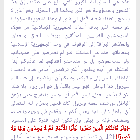
هذه هي المسؤولية الكبرى التي تقع على عاتقنا. إنّ هذا
الشعور بالمسؤولية هو الذي يدفعنا إلى التحرّك وهو الذي لا
يسمح بانطفاء شعلة الأمل في قلوبنا، وهذا الشعور بالمسؤولية
هو نفسه الذي يدفع أعداء الجمهورية الإسلامية من هؤلاء
المتوحشين الغربيين المتأنّقين بربطات العنق والعطور
والمظاهر البراقة إلى الوقوف في وجه الجمهورية الإسلامية
ومعاداتها. هذه هي المشكلة؛ فلو لم تعترضوا على همجياتهم
ولو سايرتموهم، بل لو امتدحتم أفعالهم، لما عادَوكم أبداً؛
المشكلة هي أنهم يعلمون أنكم ترفضون أساس هذه الحضارة
الباطلة، والحق إلى جانبكم، وعليكم أن ترفضوها. إن شاء الله،
سيزول هذا الباطل، فهو ليس باقياً، بل هو إلى زوال بلا شك.
لكن لا بدّ من العمل. ليس الأمر أن نجلس ونتفرّج حتى يزهق
الباطل من تلقاء نفسه ويزول؛ كلا، فحين يُصرّح الله المتعالي
أنّ الباطل زائل، فهذا يعني أنّكم إذا وقفتم في وجهه وناضلتم
وسعيتم، فإنه لن يبقى ولن تكون لديه قدرة على الصمود.
﴿
وَلَوْ قَاتَلَكُمُ الَّذِينَ كَفَرُوا لَوَلَّوُا الْأَدْبَارَ ثُمَّ لَا يَجِدُونَ وَلِيًّا وَلَا
نَصِيرًا﴾
[2]. إن تصدّيتم وواجهتم فسيتراجع حتماً؛ أمّا إن