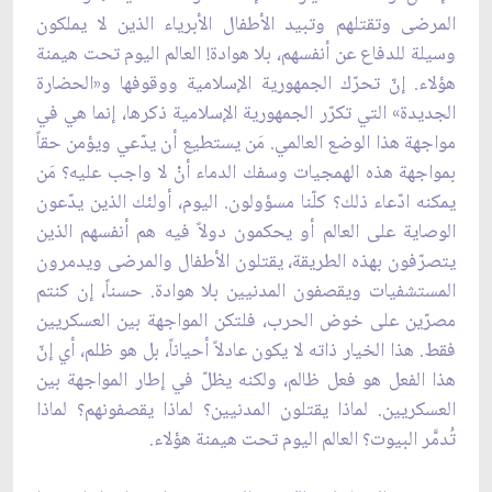
المرضى وتقتلهم وتبيد الأطفال الأبرياء الذين لا يملكون
وسيلة للدفاع عن أنفسهم، بلا هوادة! العالم اليوم تحت هيمنة
هؤلاء. إنّ تحرّك الجمهورية الإسلامية ووقوفها و«الحضارة
الجديدة» التي تكرّر الجمهورية الإسلامية ذكرها، إنما هي في
مواجهة هذا الوضع العالمي. مَن يستطيع أن يدّعي ويؤمن حقاً
بمواجهة هذه الهمجيات وسفك الدماء أنْ لا واجب عليه؟ مَن
يمكنه ادّعاء ذلك؟ كلّنا مسؤولون. اليوم، أولئك الذين يدّعون
الوصاية على العالم أو يحكمون دولاً فيه هم أنفسهم الذين
يتصرّفون بهذه الطريقة، يقتلون الأطفال والمرضى ويدمرون
المستشفيات ويقصفون المدنيين بلا هوادة. حسناً، إن كنتم
مصرّين على خوض الحرب، فلتكن المواجهة بين العسكريين
فقط. هذا الخيار ذاته لا يكون عادلاً أحياناً، بل هو ظلم، أي إنّ
هذا الفعل هو فعل ظالم، ولكنه يظلّ في إطار المواجهة بين
العسكريين. لماذا يقتلون المدنيين؟ لماذا يقصفونهم؟ لماذا
تُدمَّر البيوت؟ العالم اليوم تحت هيمنة هؤلاء.