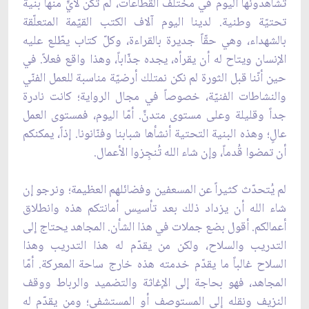
تشاهدونها اليوم في مختلف القطاعات، لم تكن لأيٍّ منها بنية
تحتيّة وطنية. لدينا اليوم آلاف الكتب القيّمة المتعلّقة
بالشهداء، وهي حقّاً جديرة بالقراءة، وكلّ كتاب يطّلع عليه
الإنسان ويتاح له أن يقرأه، يجده جذّاباً، وهذا واقع فعلاً. في
حين أنّنا قبل الثورة لم نكن نمتلك أرضيّة مناسبة للعمل الفنّي
والنشاطات الفنيّة، خصوصاً في مجال الرواية؛ كانت نادرة
جداً وقليلة وعلى مستوى متدنٍّ. أمّا اليوم، فمستوى العمل
عالٍ؛ وهذه البنية التحتية أنشأها شبابنا وفنّانونا. إذاً، يمكنكم
أن تمضوا قُدماً، وإن شاء الله تُنجِزوا الأعمال.
لم يُتحدّث كثيراً عن المسعفين وفضائلهم العظيمة؛ ونرجو إن
شاء الله أن يزداد ذلك بعد تأسيس أمانتكم هذه وانطلاق
أعمالكم. أقول بضع جملات في هذا الشأن. المجاهد يحتاج إلى
التدريب والسلاح، ولكن من يقدّم له هذا التدريب وهذا
السلاح غالباً ما يقدّم خدمته هذه خارج ساحة المعركة. أمّا
المجاهد، فهو بحاجة إلى الإغاثة والتضميد والرباط ووقف
النزيف ونقله إلى المستوصف أو المستشفى؛ ومن يقدّم له