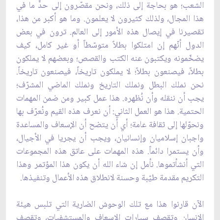
الشعب؛ هو بحاجة إلى ذلك، ونحن مقصّرون إلى حدٍّ ما في
هذا المجال، ولذلك كثيرون لا يعلمون. وما هو أكبر من هذا،
تقصيرنا في إيصال هذه الأمور إلى العالم. ترون في بعض
الدول أنّهم إن امتلكوا بطلاً متوسّطاً أو غير كامل، كيف
يضخّمونه ويكتبون عنه الكتب والقصص؛ وبعضهم لا يملكون
بطلاً، فيصنعون بطلاً؛ لا يملكون تاريخاً، فيصنعون تاريخاً.
نحن نملك البطل ونملك التاريخ ونملك الماضي المشرّف؛
يجب أن ننقله وأن نُظهره. هذا عمل كبير ومن ضمن المهمات
الحتمية. هذا هو العمل الثاني: أن نعرف هذه القيم ونُعرّف بها
ونحوّلها إلى ثقافة عامة؛ أي أن يتضح أن الإسعاف والمساعدة
واجبان إسلاميان وإنسانيان، ويجب أن يجريا في الأجيال،
وأن يستمرا دائماً. هذه المهمات على عاتق هذه المجموعات
التي أنشأتموها. نأمل إن شاء الله أن يكون هذا المؤتمر وهذا
التكريم مقدمة طيّبة وحسنة لانطلاق هذه الأعمال وتنفيذها.
الآن قارنوا هذا مع تلك الوحوش الضارية التي تلبس هيئة
الإنسان وتقصف سيارات الإسعاف والمستشفيات، وتقصف