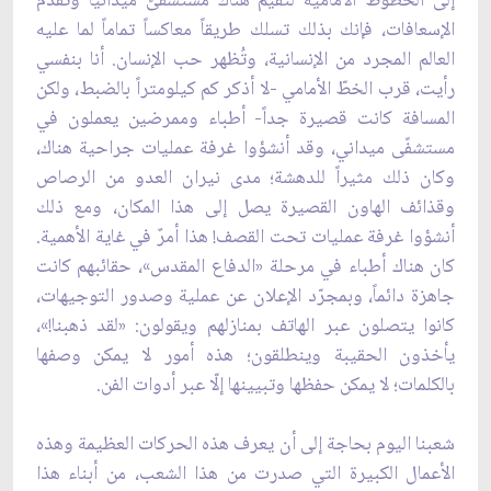
إلى الخطوط الأمامية لتقيم هناك مستشفىً ميدانياً وتقدّم
الإسعافات، فإنك بذلك تسلك طريقاً معاكساً تماماً لما عليه
العالم المجرد من الإنسانية، وتُظهر حب الإنسان. أنا بنفسي
رأيت، قرب الخطّ الأمامي -لا أذكر كم كيلومتراً بالضبط، ولكن
المسافة كانت قصيرة جداً- أطباء وممرضين يعملون في
مستشفًى ميداني، وقد أنشؤوا غرفة عمليات جراحية هناك،
وكان ذلك مثيراً للدهشة؛ مدى نيران العدو من الرصاص
وقذائف الهاون القصيرة يصل إلى هذا المكان، ومع ذلك
أنشؤوا غرفة عمليات تحت القصف! هذا أمرٌ في غاية الأهمية.
كان هناك أطباء في مرحلة «الدفاع المقدس»، حقائبهم كانت
جاهزة دائماً، وبمجرّد الإعلان عن عملية وصدور التوجيهات،
كانوا يتصلون عبر الهاتف بمنازلهم ويقولون: «لقد ذهبنا!»،
يأخذون الحقيبة وينطلقون؛ هذه أمور لا يمكن وصفها
بالكلمات؛ لا يمكن حفظها وتبيينها إلّا عبر أدوات الفن.
شعبنا اليوم بحاجة إلى أن يعرف هذه الحركات العظيمة وهذه
الأعمال الكبيرة التي صدرت من هذا الشعب، من أبناء هذا