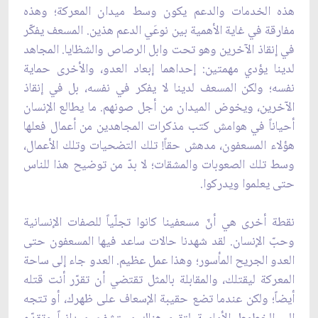
هذه الخدمات والدعم يكون وسط ميدان المعركة؛ وهذه
مفارقة في غاية الأهمية بين نوعَي الدعم هذين. المسعف يفكّر
في إنقاذ الآخرين وهو تحت وابل الرصاص والشظايا. المجاهد
لدينا يؤدي مهمتين: إحداهما إبعاد العدو، والأخرى حماية
نفسه؛ ولكن المسعف لدينا لا يفكر في نفسه، بل في إنقاذ
الآخرين، ويخوض الميدان من أجل صونهم. ما يطالع الإنسان
أحياناً في هوامش كتب مذكرات المجاهدين من أعمال فعلها
هؤلاء المسعفون، مدهش حقاً! تلك التضحيات وتلك الأعمال،
وسط تلك الصعوبات والمشقات؛ لا بدّ من توضيح هذا للناس
حتى يعلموا ويدركوا.
نقطة أخرى هي أنّ مسعفينا كانوا تجلّياً للصفات الإنسانية
وحبّ الإنسان. لقد شهدنا حالات ساعد فيها المسعفون حتى
العدو الجريح المأسور؛ وهذا عمل عظيم. العدو جاء إلى ساحة
المعركة ليقتلك، والمقابلة بالمثل تقتضي أن تقرّر أنت قتله
أيضاً؛ ولكن عندما تضع حقيبة الإسعاف على ظهرك، أو تتجه