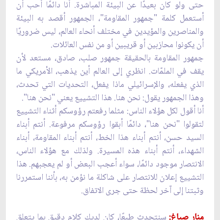
حتى ولو كان بعيدًا عن البيئة المباشرة. أنا دائمًا أحب أن
أستعمل كلمة "جمهور المقاومة"، الجمهور أقصد به البيئة
والمناصرين والمؤيدين في مختلف أنحاء العالم، ليس ضروريًا
أن يكونوا محازبين أو قريبين أو من نفس العائلات.
جمهور المقاومة بالحقيقة جمهور صلب، صادق، مستعد لأن
يقف في الملمّات. انظري إلى العالم أين يذهب، الأمريكي ما
الذي يفعله، والإسرائيلي ماذا يفعل، التحديات التي تحدث،
وهذا الجمهور يقول: نحن هنا. هذا التشييع يعني "نحن هنا".
أنا أقول لكل هؤلاء الناس: مثلما رفعتم رؤوسكم أثناء التشييع
لتقولوا "نحن هنا"، دائمًا أبقوا رؤوسكم مرفوعة. أنتم أبناء
السيد حسن، أنتم أبناء هذا الخط، أنتم أبناء المقاومة، أبناء
الشهداء، أنتم أبناء هذه المسيرة. ولذلك مع هؤلاء الناس،
الانتصار موجود دائمًا، سواء أعجب البعض أو لم يعجبهم. هذا
التشييع إعلان للانتصار على شاكلة ما نؤمن به، بأننا استمررنا
وثبتنا إلى آخر لحظة حتى جرى الاتفاق.
منار صباغ:
سنتحدث طبعًا، كان لديك كلام دقيق بما يتعلق