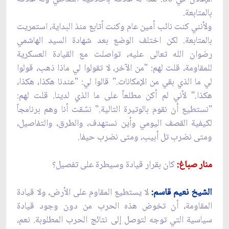
بالمتابعة.
ولأنني كنت نائب أمين عام وكنت أتابع منذ البداية، استمريت
بالمتابعة. لكن اختلف الوضع بعد شهادة السيد الهاشمي
رضوان الله تعالى عليه، تواصلت مع القيادة العسكرية
للمقاومة، قلت لهم: "من الآخر، لا تقولوا لي ماذا ذهب، قولوا
لي ما الذي بقي من الإمكانات." قالوا لي: "عندنا هكذا، هكذا،
هكذا." لأني لم أكن مطلعاً على ما الذي لدينا. قلت لهم:
"نستطيع أن نقوم بالوتيرة التالية." نسّقت أنا وهم برنامجاً
لكيفية القصف اليومي وأين نستهدف، والطرق، والتفاصيل،
ومتى نضرب تل أبيب، ومتى نضرب حيفا.
منار صباغ:
كان بقرار قيادة وسيطرة على تفصيل؟
الشيخ نعيم قاسم:
لا يستطيع المقاوم على الأرض، ولا قيادة
المقاومة، أن تخوض هذه الحرب من دون وجود قيادة
سياسية التي توجه لتوصل إلى نتائج الحرب المطلوبة. نعم،