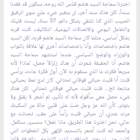
اخترنا سماحة السيد هاشم قدّس الله روحه، سنكون قد فقدنا
سنداً، لكن هناك سند آخر، لن يتغير شيء عليّ سوى الرفيق
الحبيب الذي كنا نلتقي بشكل دائم، 37 سنة، ليست قليلة،
والتفاعل اليومي والاتصالات اليومية، التكاليف، كنت قربه
بشكل أساسي، مثلما كان سماحة السيد هاشم قربه، لكن السيد
هاشم باختصاصات وأنا باختصاصات أخرى لها علاقة بالنواب
والوزراء والوضع السياسي. عندما استشهد سماحة السيد
هاشم، أنا الحقيقة شعرت أن هناك زلزالاً حصل، لماذا؟ لأنه
سريعاً فكرت ما الذي سنقوم به الآن. أول فكرة جاءت برأسي
قلت: أنا قلبت حياتي فوقاني تحتاني. كان لديّ نمط بحياتي،
متابعة الخ... قلت قلبت حياتي فوقاني تحتاني. لكن هناك
شيء حصل معي سأقوله لأنه له تأثير، لم أشعر لا بقلق ولا
بتوتر، كأن الله عز وجل صبّ على قلبي حالة من السكينة،
مرت عندي، أن حياتي قلبت رأساً على عقب. تحدثت مع
حالي، نحن اخترنا هذا الطريق، ماذا نفعل؟ سنسير، سنكمل.
والحمد لله كنت أشعر بالتسديد الإلهي بكل الخطوات التي
كانت. حتى إن بعض المرافقين الذين كانوا معي بالغرفة، قالوا