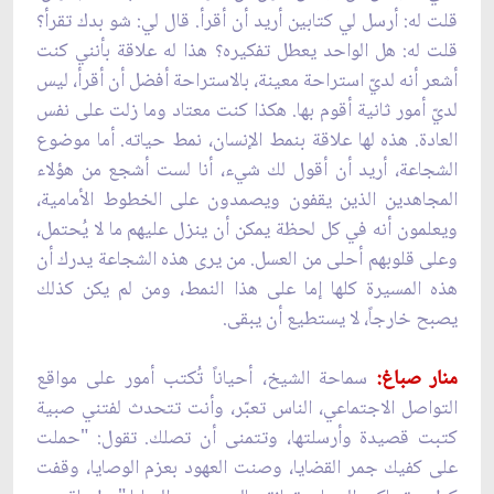
قلت له: أرسل لي كتابين أريد أن أقرأ. قال لي: شو بدك تقرأ؟
قلت له: هل الواحد يعطل تفكيره؟ هذا له علاقة بأنني كنت
أشعر أنه لديّ استراحة معينة، بالاستراحة أفضل أن أقرأ، ليس
لديّ أمور ثانية أقوم بها. هكذا كنت معتاد وما زلت على نفس
العادة. هذه لها علاقة بنمط الإنسان، نمط حياته. أما موضوع
الشجاعة، أريد أن أقول لك شيء، أنا لست أشجع من هؤلاء
المجاهدين الذين يقفون ويصمدون على الخطوط الأمامية،
ويعلمون أنه في كل لحظة يمكن أن ينزل عليهم ما لا يُحتمل،
وعلى قلوبهم أحلى من العسل. من يرى هذه الشجاعة يدرك أن
هذه المسيرة كلها إما على هذا النمط، ومن لم يكن كذلك
يصبح خارجاً، لا يستطيع أن يبقى.
منار صباغ:
سماحة الشيخ، أحياناً تُكتب أمور على مواقع
التواصل الاجتماعي، الناس تعبّر، وأنت تتحدث لفتني صبية
كتبت قصيدة وأرسلتها، وتتمنى أن تصلك. تقول: "حملت
على كفيك جمر القضايا، وصنت العهود بعزم الوصايا، وقفت