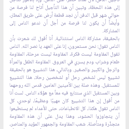
إلى هذه اللحظة، وتبين أن هذا التأجيل أتاح لنا فرصة من
حوالي شهر قبل الدفن أن نجد قطعة أرض على طريق المطار،
وأيضاً أن يكون لنا فرصة من أجل أن ندعو الناس إلى
المشاركة.
بالحقيقة، مشاركة الناس استثنائية. أنا أقول لك شعرت بأن
الناس تقول: نحن مستمرون، إنا على العهد يا نصر الله. الناس
تقول المقاومة ليست فكرة، المقاومة ليست مرحلة، المقاومة
طعام وشراب ودم يسري في العروق. المقاومة الطفل والمرأة
والرجل والكبير والصغير. وبالتالي، هذا التشييع هو بالحقيقة
تشييع ليس لشخص رحل أو لشخصين رحلا، هذا التشييع
للمستقبل. وهذه صلة بين الأمينين العامين قدس الله روحهما
وبين المستقبل الذي سنتابع فيه معاً مع هؤلاء الناس. لست أنا
من أقول إن هذا التشييع كان مهيبًا وعظيمًا، لوحدي، كل
الناس تقول هكذا، كل الانطباعات، حتى الأعداء لم يستطيعوا
أن يتجاوزوا الحشود، وهذا يدل على أن هذه المقاومة
متجذّرة ومتأصلة. شعب المقاومة والجمهور المؤيد والمناصر،