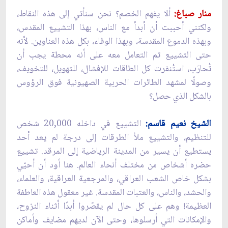
منار صباغ:
ألا يفهم الخصم؟ نحن سنأتي إلى هذه النقاط،
ولكنني أحببت أن أبدأ مع الناس، بهذا التشييع المقدس،
وبهذه الدموع المقدسة، وبهذا الوفاء، بكل هذه العناوين. لأنه
حتى التشييع تم التعامل معه على أنه محطة يجب أن
تُحارَب، استُنفرت كل الطاقات للإفشال، للتهويل، للتخويف،
وصولًا لمشهد الطائرات الحربية الصهيونية فوق الرؤوس
بالشكل الذي حصل؟
الشيخ نعيم قاسم:
التشييع في داخله 20,000 شخص
للتنظيم، والتشييع ملأ الطرقات إلى درجة لم يعد أحد
يستطيع أن يسير من المدينة الرياضية إلى المرقد. تشييع
حضره أشخاص من مختلف أنحاء العالم. هنا أود أن أحيّي
بشكل خاص الشعب العراقي، والمرجعية العراقية، والعلماء،
والحشد، والناس، والعتبات المقدسة. غير معقول هذه العاطفة
العظيمة! وهم على كل حال لم يقصّروا أبدًا أثناء النزوح،
والإمكانات التي أرسلوها، وحتى الآن لديهم مضايف وأماكن