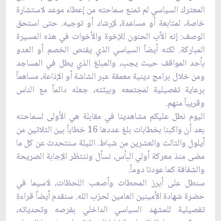
المعترك السياسي لم تمنع سماحته من إعطاء موعد لاستشارة
خاصة، لمتابعة أو مساعدة، لإرشاد أو توجيه. حتى استحق
الوصف: إنه الأب الحنون للإخوة والأخوات في هذه المسيرة
المباركة. لكنه أيضاً السياسي الذي يقنص الخصم أو العدو
بأحد المواقف حيث يجب، والمبلغ الذي يطل في المساجد
ومن خلال برامج دينية معمقة عبر الشاشة أو الإذاعة، مساهماً
برعاية تفصيلية لمجتمعه وبيئته، جعله دائماً مع الناس
وقريباً منهم.
اليوم نطل عليكم مشاهدينا في مقابلة هي الأولى لسماحته
بعد أن واكبنا بخطابات بلغ عددها 16 خطاباً بين الثلاثين من
أيلول والثالث والعشرين من شباط. الليلة سنتحدث عن كل ما
مضى منذ معركة أولي البأس، نسأل وننتظر الإجابة الصريحة
والشفافة كما عودنا دوماً.
سنطل على أبرز المحطات وأصعب اللحظات، لاسيما في
حضرة شهادة الأمينين العامين لحزب الله. سنقدم أيضاً قراءة
تفصيلية للمشهد السياسي الداخلي بفرصه وتحدياته،