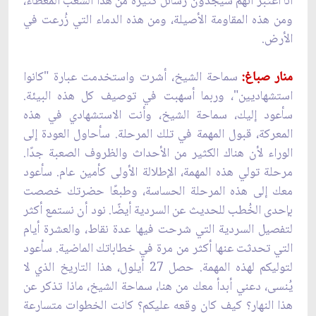
أنا أعتبر أنهم سيجدون رسائل كثيرة من هذا الشعب المعطاء،
ومن هذه المقاومة الأصيلة، ومن هذه الدماء التي زُرعت في
الأرض.
منار صباغ:
سماحة الشيخ، أشرت واستخدمت عبارة "كانوا
استشهاديين"، وربما أسهبت في توصيف كل هذه البيئة.
سأعود إليك، سماحة الشيخ، وأنت الاستشهادي في هذه
المعركة، قبول المهمة في تلك المرحلة. سأحاول العودة إلى
الوراء لأن هناك الكثير من الأحداث والظروف الصعبة جدًا.
مرحلة تولي هذه المهمة، الإطلالة الأولى كأمين عام. سأعود
معك إلى هذه المرحلة الحساسة، وطبعًا حضرتك خصصت
بإحدى الخُطب للحديث عن السردية أيضًا. نود أن نستمع أكثر
لتفصيل السردية التي شرحت فيها عدة نقاط، والعشرة أيام
التي تحدثت عنها أكثر من مرة في خطاباتك الماضية. سأعود
لتوليكم لهذه المهمة. حصل 27 أيلول، هذا التاريخ الذي لا
يُنسى، دعني أبدأ معك من هنا، سماحة الشيخ، ماذا تذكر عن
هذا النهار؟ كيف كان وقعه عليكم؟ كانت الخطوات متسارعة