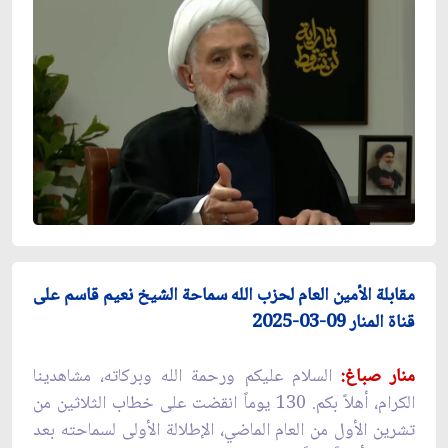
مقابلة الأمين العام لحزب الله سماحة الشيخ نعيم قاسم على
قناة المنار 09-03-2025
منار صباغ:
السلام عليكم ورحمة الله وبركاته، مشاهدينا
الكرام، أهلاً بكم. 130 يوماً انقضت على خطاب الثلاثين من
تشرين الأول من العام الماضي، الإطلالة الأولى لسماحته بعد