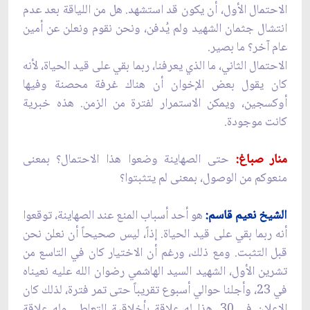
الاحتمال الأول، أن يكون قد استشهد. هل من اللياقة بعد عدم
انتشال جثمان الشهيد ولم يُدفن، ونحن نقوم ونعلن عن أمين
عام آخر؟ ما بصير.
الاحتمال الثاني، ما الذي يعرفنا، ربما بقي على قيد الحياة، لأنه
كان يقول بعض الإخوان أن هناك غرفة محصنة وفيها
أوكسجين، ويمكن الاستمرار لفترة من الزمن. هذه خبرية
كانت موجودة.
منار صباغ:
حتى الصهاينة وضعوا هذا الاحتمال؟ بمعنى
منعوكم من الوصول، بمعنى لم يتثبتوا؟
الشيخ نعيم قاسم:
هو أحد أسباب المنع عند الصهاينة، توقعوا
أنه ربما بقي على قيد الحياة. إذاً، ليس صحيحاً أن نعلن نحن
قبل التثبت. ومع ذلك، ورغم أن الاختيار كان في التاسع من
تشرين الأول، الشهيد السيد الهاشمي رضوان الله عليه نعيناه
في 23، وأجلنا حوالي أسبوع تقريباً حتى تمر فترة، لذلك كان
الإعلان في 30. هذا له علاقة بأخلاقية التعاطي وله علاقة