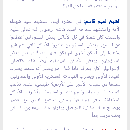
بيومين حدث وقف إطلاق النار؟
الشيخ نعيم قاسم:
في العشرة أيام، استشهد سيد شهداء
الأمة واستشهد سماحة السيد هاشم، رضوان الله تعالى عليه،
والقصف كان شغالاً في كل الأماكن. بعض المسؤولين انقطعوا
عن السمع، وبعض المسؤولين غادروا الأماكن التي هم فيها
وذهبوا إلى أماكن أخرى لم يكن فيها اتصالات، بين بعض
المسؤولين وبعض الأماكن الميدانية أيضاً فقد الاتصال.
الإسرائيلي كان يعرف ماذا فعل، هو يعتبر أنه عندما يضرب
القيادة الأولى ويضرب القيادات العسكرية الأولى والمعاونين،
معناها من سيدير الأمور على الأرض؟ طبيعي، عندما تذهب
القيادة السياسية والجهادية والمقاومة وتُضرب الأماكن
المختلفة، حتى يجتمعوا وحتى تجتمع الناس مع بعضها
ويصبح هناك إمكانية للتواصل ويقولوا ماذا سيفعلون، كنا في
وضع مربك جداً.