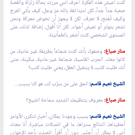
كنت أعيش هذه الفكرة. أعرف أنني مررت بحالة زلزلة والقصة
صعبة جداً جداً، لكن لدينا ثقة بالله عز وجل، كيف يأتي الفرج
وكيف تُفتح، لا نعرف. لكن لا يجوز أن نخوض معركة ونحن
نشعر بتوتر أو نعيش أجواء. لكن أنا أقول، إضافة لذلك، على
المستوى الشخصي كنت أشعر بالطمأنينة.
منار صباغ:
وصفوك بأنك كنت شجاعاً بطريقة غير عادية، من
كانوا معك، الحرب القاسية، شجاعة غير عادية، سكينة، حتى
أنك طلبت كتب، لا يتخيل العقل، يعني طلبت كتب؟
الشيخ نعيم قاسم:
الحق على من سرّب لك، هو كنا بسبب...
منار صباغ:
معروف بتنظيمك الشديد سماحة الشيخ؟
الشيخ نعيم قاسم:
بسبب وجودنا بمكان، أخبار تتكرر، الأوامر
أعطيناها، النتائج سنراها، ما في اتصالات مباشرة. أنا معتاد
أنني لا يمكن أن أجلس دون أن أقرأ. اتصلت بأحد الإخوان،