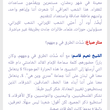
معينة في شهر رمضان، مستمرين ويقدّمون مساعدات
للفقراء. هذا الشعب العراقي، أنا شعرت أننا وإياهم واحد،
ولديهم عاطفة صادقة واستعداد للتقديم.
أيضًا، أود أن أحيّي الشعب الإيراني، الشعب الإيراني،
مسؤولين، حوزات، علماء، طائرات جاءت بطريقة غير مباشرة.
منار صباغ:
سُدّت الطرق في وجههم؟
الشيخ نعيم قاسم:
مع أنه سُدّت الطرق في وجههم، وكان
بارزًا حضورهم، كلمة سماحة الإمام القائد الخامنئي دام ظله
التي أرسلها إلى التشييع، ما هذه الحرارة الموجودة؟ لا يتعامل
معنا في لبنان على أننا جماعة "مدري وين هي". لا، يتعامل
معنا على أننا أبناء هذا الخط، الصادقين، الشرفاء، الذين
يستطيعون تغيير المعادلة. شكر كبير طبعًا.
نشكر الفلسطينيين، واليمنيين، والتونسيين، وكل الأفرقاء، لا
أستطيع ذكر الجميع، لكن أقول: شعبنا ليس سهلًا. تعرفين،
بالبقاع يومها كانت الطرقات صعبة.