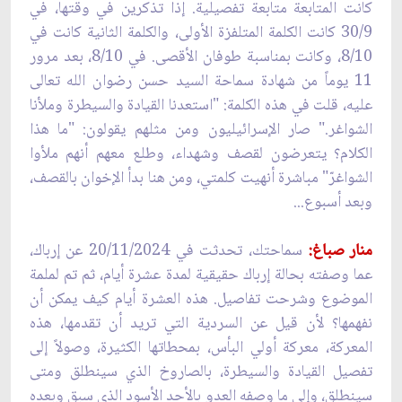
كانت المتابعة متابعة تفصيلية. إذا تذكرين في وقتها، في
30/9 كانت الكلمة المتلفزة الأولى، والكلمة الثانية كانت في
8/10، وكانت بمناسبة طوفان الأقصى. في 8/10، بعد مرور
11 يوماً من شهادة سماحة السيد حسن رضوان الله تعالى
عليه، قلت في هذه الكلمة: "استعدنا القيادة والسيطرة وملأنا
الشواغر." صار الإسرائيليون ومن مثلهم يقولون: "ما هذا
الكلام؟ يتعرضون لقصف وشهداء، وطلع معهم أنهم ملأوا
الشواغرّ" مباشرة أنهيت كلمتي، ومن هنا بدأ الإخوان بالقصف،
وبعد أسبوع...
منار صباغ:
سماحتك، تحدثت في 20/11/2024 عن إرباك،
عما وصفته بحالة إرباك حقيقية لمدة عشرة أيام، ثم تم لملمة
الموضوع وشرحت تفاصيل. هذه العشرة أيام كيف يمكن أن
نفهمها؟ لأن قيل عن السردية التي تريد أن تقدمها، هذه
المعركة، معركة أولي البأس، بمحطاتها الكثيرة، وصولاً إلى
تفصيل القيادة والسيطرة، بالصاروخ الذي سينطلق ومتى
سينطلق، وإلى ما وصفه العدو بالأحد الأسود الذي سبق وبعده