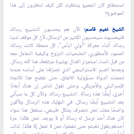
استحقاق كان الجميع ينتظره، لكن كيف تنظرون إلى هذا
الموضوع؟
الشيخ نعيم قاسم:
الآن هم يحسبون التشييع رسالة،
فليحسبوه، سيحسبون الكثير من الرسائل، لأنّ كل موقف لدينا
رسالة. أثناء معركة "أولي البأس"، كل محطة كانت رسالة:
الصمود الأسطوري، التضحيات، النزوح وكيفية التعامل معه
من قبل ناسنا، استمرار القتال بوتيرة مرتفعة، هذا كله رسائل.
وبعدها الصبر الاستراتيجي الذي تصرّفنا على أساسه عندما
تحملت الدولة مسؤولية الاتفاق، حتى نفضح هذا الاتجاه
الإسرائيلي والأمريكي، وحتى نقول للناس إن هناك أبعادًا
أخرى، أيضًا هذه رسالة. التشييع رسالة، والآن كل ما سيأتي
بعد التشييع أيضًا رسائل. في النهاية، هذه الرسائل ولأكون
واضحًا معك، نحن نتصرف بشكل طبيعي، سنفعل هذا سواء
كان هناك أحد نرسل له رسالة أو لا يوجد. نحن هكذا. مرة
أحدهم يقول تعبتم حتى تعملوا، نحن لا نعمل إلا هكذا. لذلك،