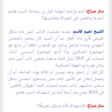
منار صباغ:
أنتم وزّعتم المهام؟ قيل إن سماحة السيد هاشم
انخرط وانغمس في المعركة وتفاصيلها؟
الشيخ نعيم قاسم:
عندما تصدّيت كنائب أمين عام بشكل
طبيعي لأرى ماذا أفعل، بما أن السيد كان يحضر بالمجلس
الجهادي وعنده تواصل مباشر مع الإخوان، اتفقنا أن يتابع هو
الموضوع العسكري، وأنا أتابع الموضوع السياسي. لذلك،
تحدثت في 30/9 بأول كلمة متلفزة بصفتي نائب أمين عام،
وكان هو يتابع المهمة العسكرية.
لكن قبل أن نلحق، وبعد يومين أو ثلاثة بهذه المتابعة، أو أن
يحصل إعلان عن الأمين العام حتى يستطيع التصدي بشكل
مباشر، استُشهد. لذلك، عندما تحدثت كلمة "طوفان الأقصى"
في 8/10، يعني بعد أربعة أيام من استهداف السيد هاشم.
منار صباغ:
الاستهداف لأنه لم يكن معروفًا؟