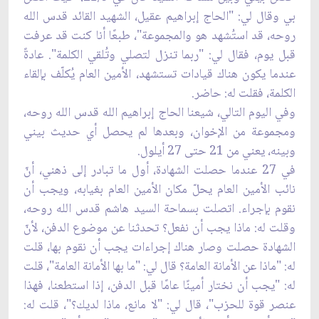
بي وقال لي: "الحاج إبراهيم عقيل، الشهيد القائد قدس الله
روحه، قد استُشهد هو والمجموعة"، طبعًا أنا كنت قد عرفت
قبل يوم، فقال لي: "ربما تنزل لتصلي وتُلقي الكلمة". عادةً
عندما يكون هناك قيادات تستشهد، الأمين العام يُكلّف بإلقاء
الكلمة، فقلت له: حاضر.
وفي اليوم التالي، شيعنا الحاج إبراهيم الله قدس الله روحه،
ومجموعة من الإخوان، وبعدها لم يحصل أي حديث بيني
وبينه، يعني من 21 حتى 27 أيلول.
في 27 عندما حصلت الشهادة، أول ما تبادر إلى ذهني، أنّ
نائب الأمين العام يحلّ مكان الأمين العام بغيابه، ويجب أن
نقوم بإجراء. اتصلت بسماحة السيد هاشم قدس الله روحه،
وقلت له: ماذا يجب أن نفعل؟ تحدثنا عن موضوع الدفن، لأنّ
الشهادة حصلت وصار هناك إجراءات يجب أن نقوم بها، قلت
له: "ماذا عن الأمانة العامة؟ قال لي: "ما بها الأمانة العامة"، قلت
له: "يجب أن نختار أمينًا عامًا قبل الدفن، إذا استطعنا، فهذا
عنصر قوة للحزب"، قال لي: "لا مانع، ماذا لديك؟"، قلت له: