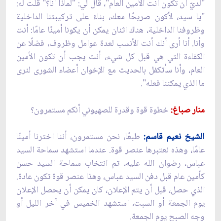
"لديّ أن تكون أنت الأمين العام"، قال لي: "لماذا أنا؟" قلت له:
"يا سيد، لأكون صريحًا معك، بناءً على تركيبتنا الداخلية
وظروفنا الداخلية، هناك اثنان يمكن أن يكونا أمينًا عامًا: أنت
وأنا. أنا أرى أنك أنت الأنسب لعدة عوامل وظروف، فضلًا عن
الكفاءة التي هي قبل كل شيء، أنت يجب أن تكون الأمين
العام، وأنا سأتكفل بالحديث مع الإخوان أعضاء الشورى لنرى
ما الذي يمكننا فعله".
منار صباغ:
خطوة قوة وقدرة للصهيوني أنكم مستمرون؟
الشيخ نعيم قاسم:
طبعًا، نحن مستمرون، أننا اخترنا أمينًا
عامًا، وهذه نعتبرها عنصر قوة. عندما استشهد سماحة السيد
عباس، رضوان الله عليه، تم انتخاب سماحة السيد حسن
كأمين عام قبل دفن السيد عباس، وهذا عنصر قوة تكون عادة.
الذي حصل، قبل أن يتم الإعلان، كان يمكن أن يحصل الإعلان
يوم الجمعة أو السبت، استشهد الخميس في آخر الليل أو
وجه الصبح يوم الجمعة.