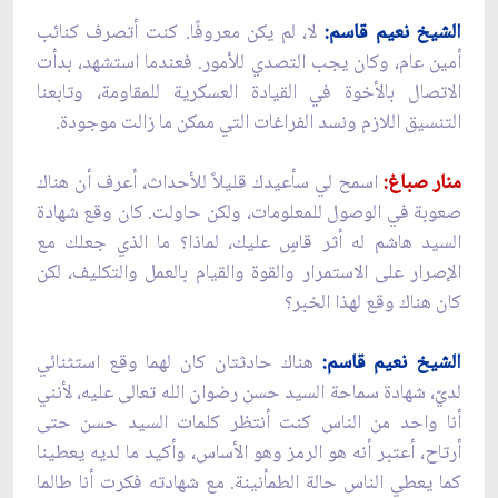
الشيخ نعيم قاسم:
لا، لم يكن معروفًا. كنت أتصرف كنائب
أمين عام، وكان يجب التصدي للأمور. فعندما استشهد، بدأت
الاتصال بالأخوة في القيادة العسكرية للمقاومة، وتابعنا
التنسيق اللازم ونسد الفراغات التي ممكن ما زالت موجودة.
منار صباغ:
اسمح لي سأعيدك قليلاً للأحداث، أعرف أن هناك
صعوبة في الوصول للمعلومات، ولكن حاولت. كان وقع شهادة
السيد هاشم له أثر قاسٍ عليك، لماذا؟ ما الذي جعلك مع
الإصرار على الاستمرار والقوة والقيام بالعمل والتكليف، لكن
كان هناك وقع لهذا الخبر؟
الشيخ نعيم قاسم:
هناك حادثتان كان لهما وقع استثنائي
لديّ، شهادة سماحة السيد حسن رضوان الله تعالى عليه، لأنني
أنا واحد من الناس كنت أنتظر كلمات السيد حسن حتى
أرتاح، أعتبر أنه هو الرمز وهو الأساس، وأكيد ما لديه يعطينا
كما يعطي الناس حالة الطمأنينة. مع شهادته فكرت أنا طالما