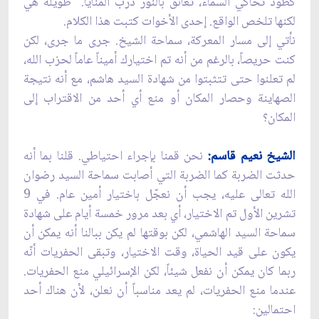
كطود تحاكي السماء، تعانق بالنور درب المنايا." طويلة هي
لكنها تلخص الواقع. إحدى الأخوات كتبت هذا الكلام.
نأتي إلى مسار المعركة، سماحة الشيخ. جرى ما جرى، لكن
كنت حريصاً، بالرغم من أنه تم اختيارك أميناً عاماً لحزب الله،
لم تعلنوا حتى تتثبتوا من شهادة السيد هاشم، مع أنه نتيجة
الصهاينة وحصار المكان أو منع أي أحد من الاقتراب إلى
المكان؟
الشيخ نعيم قاسم:
نحن قمنا بإجراء احتياطي. قلنا بما أنه
حدثت الضربة كما الضربة التي أصابت سماحة السيد رضوان
الله تعالى عليه، يجب أن نعجّل باختيار أمين عام. في 9
تشرين الأول تم الاختيار، أي بعد مرور خمسة أيام على شهادة
سماحة السيد الهاشمي، لكن بوقتها لم يكن ببالنا أنه يمكن أن
يكون على قيد الحياة، وقت الاختيار، وتبقى الحفريات أنّه
ربما كان يمكن أن نفعل شيئاً، لكن الإسرائيلي منع الحفريات.
عندما منع الحفريات، لم يعد مناسباً أن نعلن، لأن هناك أحد
احتمالين: