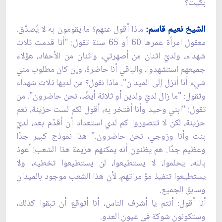
بكيت؟
الشيخ نعيم قاسم:
ماذا أقول عنهم؟ ما يقومون به لا يُصدَّق.
معقول امرأة عمرها 60 أو 65 سنة تقول: "أنا قدمت ثلاث
شهداء، ولديّ اثنان من أصهرتي، واثنان من الأحفاد، هؤلاء
جميعهم استشهدوا، والباقي أنا حاضرة، وإن كان مطلوب مني
شيء أنا أنزل إلى الميدان". ماذا نقول؟ من لديها ثلاث شهداء
وتقول: "ما زال لديّ ولدين أو ثلاثة أيضًا، نحن حاضرون". من
تقول: "ابني وحيد وأنا أفتخر به، أقول لكم لست حزينة، نعم
حزينة، لكن لا تتصوروا كم لدي استعداد أن أقدّم بعد، لديّ
بنت وأنا وزوجي، نحن حاضرون." هذا نموذج كبير جدًا
وعظيم جدًا. هم يظنون أنه يمكنهم هزيمة هذا الشعب! أعوذ
بالله، يحلموا، لا يستطيعوا، لن يستطيعوا تخطيه، ولا
يستطيعوا تنفيذ مؤامراتهم، لأن هذا الشعب موجود بالميدان
وسابق الجميع.
أنا أقول: أنتم يا أشرف الناس، أنا أتوقع أن تبقوا كذلك،
وستكونون شوكة في عيون العدو.