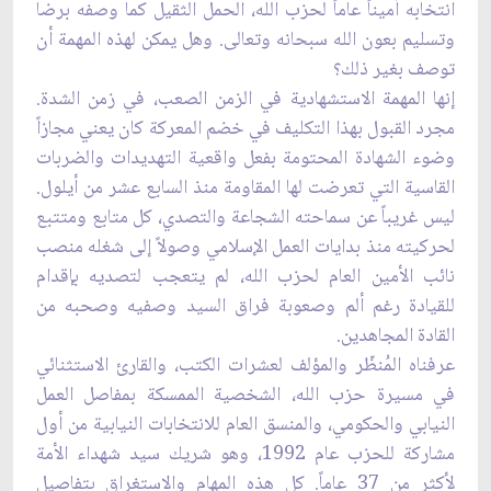
انتخابه أميناً عاماً لحزب الله، الحمل الثقيل كما وصفه برضا
وتسليم بعون الله سبحانه وتعالى. وهل يمكن لهذه المهمة أن
توصف بغير ذلك؟
إنها المهمة الاستشهادية في الزمن الصعب، في زمن الشدة.
مجرد القبول بهذا التكليف في خضم المعركة كان يعني مجازاً
وضوء الشهادة المحتومة بفعل واقعية التهديدات والضربات
القاسية التي تعرضت لها المقاومة منذ السابع عشر من أيلول.
ليس غريباً عن سماحته الشجاعة والتصدي، كل متابع ومتتبع
لحركيته منذ بدايات العمل الإسلامي وصولاً إلى شغله منصب
نائب الأمين العام لحزب الله، لم يتعجب لتصديه بإقدام
للقيادة رغم ألم وصعوبة فراق السيد وصفيه وصحبه من
القادة المجاهدين.
عرفناه المُنظّر والمؤلف لعشرات الكتب، والقارئ الاستثنائي
في مسيرة حزب الله، الشخصية الممسكة بمفاصل العمل
النيابي والحكومي، والمنسق العام للانتخابات النيابية من أول
مشاركة للحزب عام 1992، وهو شريك سيد شهداء الأمة
لأكثر من 37 عاماً. كل هذه المهام والاستغراق بتفاصيل