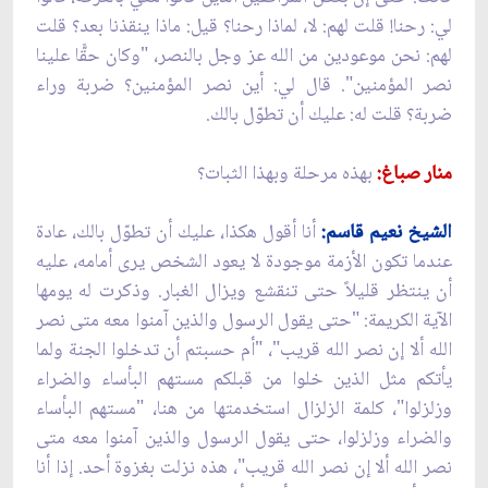
لي: رحنا! قلت لهم: لا، لماذا رحنا؟ قيل: ماذا ينقذنا بعد؟ قلت
لهم: نحن موعودين من الله عز وجل بالنصر، "وكان حقًّا علينا
نصر المؤمنين". قال لي: أين نصر المؤمنين؟ ضربة وراء
ضربة؟ قلت له: عليك أن تطوّل بالك.
منار صباغ:
بهذه مرحلة وبهذا الثبات؟
الشيخ نعيم قاسم:
أنا أقول هكذا، عليك أن تطوّل بالك، عادة
عندما تكون الأزمة موجودة لا يعود الشخص يرى أمامه، عليه
أن ينتظر قليلاً حتى تنقشع ويزال الغبار. وذكرت له يومها
الآية الكريمة: "حتى يقول الرسول والذين آمنوا معه متى نصر
الله ألا إن نصر الله قريب"، "أم حسبتم أن تدخلوا الجنة ولما
يأتكم مثل الذين خلوا من قبلكم مستهم البأساء والضراء
وزلزلوا"، كلمة الزلزال استخدمتها من هنا، "مستهم البأساء
والضراء وزلزلوا، حتى يقول الرسول والذين آمنوا معه متى
نصر الله ألا إن نصر الله قريب"، هذه نزلت بغزوة أحد. إذا أنا