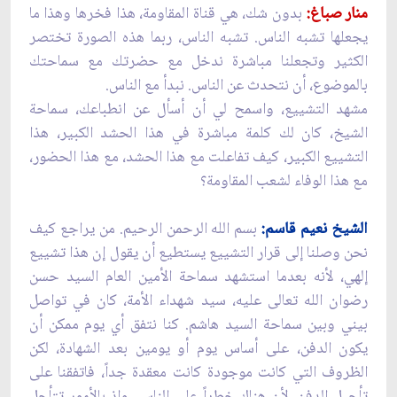
منار صباغ:
بدون شك، هي قناة المقاومة، هذا فخرها وهذا ما
يجعلها تشبه الناس. تشبه الناس، ربما هذه الصورة تختصر
الكثير وتجعلنا مباشرة ندخل مع حضرتك مع سماحتك
بالموضوع، أن نتحدث عن الناس. نبدأ مع الناس.
مشهد التشييع، واسمح لي أن أسأل عن انطباعك، سماحة
الشيخ، كان لك كلمة مباشرة في هذا الحشد الكبير، هذا
التشييع الكبير، كيف تفاعلت مع هذا الحشد، مع هذا الحضور،
مع هذا الوفاء لشعب المقاومة؟
الشيخ نعيم قاسم:
بسم الله الرحمن الرحيم. من يراجع كيف
نحن وصلنا إلى قرار التشييع يستطيع أن يقول إن هذا تشييع
إلهي، لأنه بعدما استشهد سماحة الأمين العام السيد حسن
رضوان الله تعالى عليه، سيد شهداء الأمة، كان في تواصل
بيني وبين سماحة السيد هاشم. كنا نتفق أي يوم ممكن أن
يكون الدفن، على أساس يوم أو يومين بعد الشهادة، لكن
الظروف التي كانت موجودة كانت معقدة جداً، فاتفقنا على
تأجيل الدفن، لأن هناك خطراً على الناس. وإذ بالأمور تتأجل