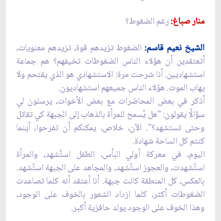
منار صباغ:
رغم الضغوط؟
الشيخ نعيم قاسم:
الضغوط تزيدهم قوة، تزيدهم معنويات،
أتعتقدين أن هؤلاء الناس الضغوطات تخيفهم؟ هم جماعة
استشهاديين. أنا شرحت مرة: الاستشهادي هو الذي يقتحم ولا
يهاب الموت. هؤلاء الناس جميعهم استشهاديون.
أذكر في بعض المحاضرات مع بعض الأخوات، يرسلون لي
سؤالًا يقولون: "هل يُسمح للمرأة بالذهاب إلى الجبهة كي تقاتل
وحتى تستشهد؟". الآن، خلاص، يمكنكم أن تفرحوا، أينما
كنتم كل الساحة شهادة.
اليوم، في معركة أولي البأس، الطفل استُشهد، والمرأة
استُشهدت، والعجوز استُشهد، والمجاهد على الجبهة استُشهد.
بالعكس، كل المنطقة كانت جبهة. أنا أعتقد أنه كلما تصاعدت
الضغوطات أكثر، كلما ازداد الشعور بالخوف على الوجود،
وهذا الخوف على الوجود يولد حافزية أكبر.