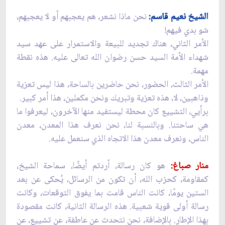
الشيخ نعيم قاسم:
نحن ماذا نشعر، هم يعجبهم أو لا يعجبهم،
شو بدي فيهم!
الأمر الثاني، هناك تجديد للبيعة والاستمرار على عهد سيد
شهداء الأمة السيد حسن رضوان الله تعالى عليه. هذه نقطة
مهمة.
الأمر الثالث، الحضور، نحن حاضرين بالساحة، هذا ليس تعزية
وذاهبين، لا، هذه تعزية وتبريك ونحن مكملين، هذا أمر كبير.
برأيي، التشييع كان محطة ليستفيد منها الآخرون، ليعرفوا ما
هي ساحتنا. وبالنسبة لنا، نحن نعرف هذا المعدن، معدن
الناس، ونعرف معدن هذا الاتجاه الذي سنعمل عليه.
منار صباغ:
هو كان رسالة، أردتم أيضًا، سماحة الشيخ،
كمقاومة، كحزب الله، أن تكون من الرسائل، يُحكى عن بعد
الستين يومًا، كانت الناس قامت بما يفوق التوقعات، وكانت
رسالة أولى قوية شعبية. هذه الرسالة الثانية، كانت مقصودة
بهذا الإطار. بالإضافة، نحن نتحدث عن عاطفة، عن تشييع، عن