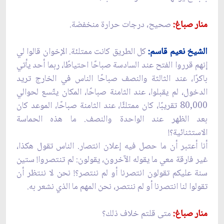
منار صباغ:
صحيح، درجات حرارة منخفضة.
الشيخ نعيم قاسم:
كل الطريق كانت ممتلئة. الإخوان قالوا لي
إنهم قرروا الفتح عند السادسة صباحًا احتياطًا، ربما أحد يأتي
باكرًا، عند الثالثة والنصف صباحًا الناس في الخارج تريد
الدخول، لم يقبلوا، عند الثامنة صباحًا، المكان يتّسع لحوالي
80,000 تقريبًا، كان ممتلئًا، عند الثامنة صباحًا، الموعد كان
بعد الظهر عند الواحدة والنصف. ما هذه الحماسة
الاستثنائية؟!
أنا أعتبر أن ما حصل فيه إعلان انتصار. الناس تقول هكذا،
غير فارقة معي ما يقوله الآخرون، يقولون: لم تنتصروا! ستين
سنة عليكم تقولون انتصرنا أو لم ننتصر؟! نحن لا ننتظر أن
تقولوا لنا انتصرنا أو لم ننتصر، نحن المهم ما الذي نشعر به.
منار صباغ:
متى قلتم خلاف ذلك؟