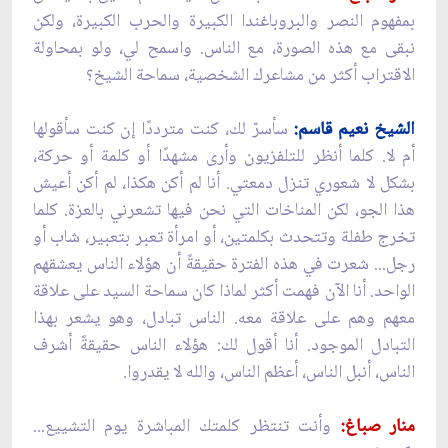
بمفهوم النصر والبروباغندا الكبيرة والحرب الكبيرة، ولكن
نبقى مع هذه الصورة، مع الناس. واسمح لي، ولو بمحاولة
الاقتراب أكثر من مشاعرك الشخصية، سماحة الشيخ؟
الشيخ نعيم قاسم:
سأسرّ لك، كنت مترددًا إن كنت سأقولها
أم لا. كلما أنظر للتلفزيون وأرى مشهدًا أو كلمة أو حركة،
بشكل لا شعوري تنزل دمعتي. أنا لم أكن هكذا، لم أكن أعيش
هذا الجو، لكن المناخات التي نحن فيها تشعرني بالعزة. كلما
تخرج طفلة وتتحدث بكلمتين، أو امرأة تعبر بتعبير، شاب أو
رجل... شعرت في هذه الفترة حقيقةً أن هؤلاء الناس يعشقهم
الواحد. أنا الآن فهمت أكثر لماذا كان سماحة السيد على علاقة
معهم وهم على علاقة معه. الناس تبادل، وهو يشعر بهذا
التبادل الموجود. أنا أقول لك: هؤلاء الناس حقيقةً أشرف
الناس، أنبل الناس، أعظم الناس، والله لا يقدروا.
منار صباغ:
وأنت تنتظر كلمتك المباشرة يوم التشييع...