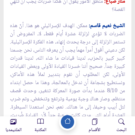
منار صباغ:
منطق الأمور يقول أن هكذا ضربات يجب أن تُنهي
القصة؟
الشيخ نعيم قاسم:
ممكن. الهدف الإسرائيلي هو هذا. أنّ هذه
الضربات لا تؤدي لزلزلة عشرة أيام فقط، لا، المفروض أن
تستمر الزلزلة إلى درجة يحدث إنهاء، هذه الفكرة الإسرائيلية.
لكن دعيني أقول أمراً مهماً يجب أن يعرفه الناس، نحن جسمنا
كبير كبير بالحزب، لدينا قيادات ما شاء الله، لدينا قدرات
كبيرة جداً. صحيح أننا خسرنا القيادة الأولى وبعض القيادات
الأولى، لكن المطلوب أن نقوم بتدبير لملأ هذه الأماكن،
ونستطيع بشجاعة أن ندخل بالمعالجة، وهذا ما حصل ابتداء
من 8/10 عندما بدأت صورة المعركة تتغير، وحدث قصف
منتظم، وصار هناك وجبة يومية وترتفع وتنخفض، وتم ضرب
لتل أبيب وحيفا، إلى ما هنالك. نعم، نحن استعدنا السيطرة.
العشرة أيام التي مرت كانت صعبة جداً لأن القيادة ضُربت،
وغُرفت القيادة ضُربت، وضرب التواصل، وهناك ناس
البحث
الأقسام
المكتبة
الملتيمديا
استشهدوا. كيف يتصور الواحد أن يكون الوضع؟ نأتي ونقول