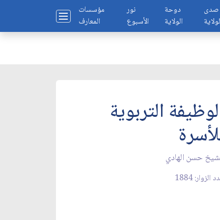
صدى
دوحة
نور
مؤسسات
لولاية
الولاية
الأسبوع
المعارف
لوظيفة التربوية
لأسرة
شيخ حسن الهادي
 الزوار: 1884