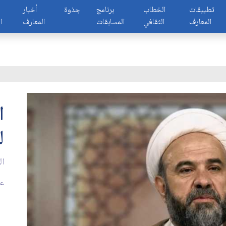
تطبيقات
الخطاب
برنامج
جذوة
أخبار
المعارف
الثقافي
المسابقات
المعارف
ا
ا
ل
ال
عدد