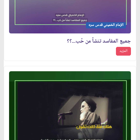
الإمام الخميني قدس سره
جميع المفاسد تنشأ من حُب...؟؟
المزيد