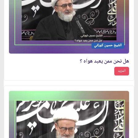
الشيخ حسين كوراني
هل نحن ممن يعبد هواه ؟
المزيد