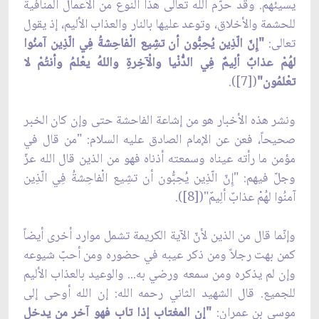
يسيئهم. وقد حرّم الله تعالى هذا النوع من الأعمال المنافية
للحشمة والأخلاق، وتوعد عليها بالنار والعذاب الأليم، إذ يقول
تعالى:
"إِنّ الّذِين يُحِبُّون أن تشِيع الْفاحِشةُ فِي الّذِين آمنُوا
لهُمْ عذابٌ ألِيمٌ فِي الدُّنْيا والْآخِرةِ واللهُ يعْلمُ وأنتُمْ لا
تعْلمُون"
([7]).
ونشر هذه الأخبار هو من إشاعة الفاحشة حتى وإن كان الخبر
صحيحاً، فعن عن الإمام الصادق عليه السلام: "من قال في
مؤمن ما رأته عيناه وسمعته أذناه فهو من الذين قال الله عزّ
وجلّ فيهم: "إِنّ الّذِين يُحِبُّون أن تشِيع الْفاحِشةُ فِي الّذِين
آمنُوا لهُمْ عذابٌ ألِيمٌ"([8]).
وإنّما قال من الذين لأنّ الآية الكريمة تشمل موارد أخرى أيضاً
كمن بهت رجلاً ومن ذكر عيبه في حضوره ومن أحبّ شيوعه
وإن لم يذكره ومن سمعه ورضي به... والوعيد بالعذاب الأليم
للجميع. قال الشهيد الثاني رحمه الله: إن الله أوحى إلى
موسى بن عمران:
"إن المغتاب إذا تاب فهو آخر من يدخل