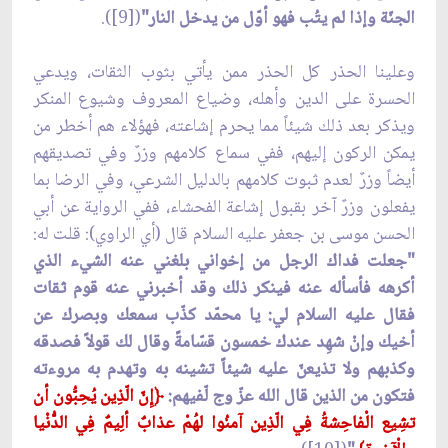
الجنّة وإذا لم يتُب فهو أوّل من يدخل النار"
([9]).
وعلينا الحذر كل الحذر ممن يأتي بثوب الثقات، ويدعي
الحسرة على الدين وأهله، وضياع المعروف وشيوع المنكر
ويذكر بعد ذلك شيئاً مما يحرم إشاعته، فهؤلاء هم أخطر من
يمكن الركون إليهم، ففي سماع كلامهم وزرٌ وفي تصديقهم
أيضاً وزرٌ لعدم ثبوت كلامهم بالدليل الشرعي، وفي الرضا بما
يفعلون وزرٌ آخر بقبول إشاعة الفحشاء، ففي الرواية عن أبي
الحسن موسى بن جعفر عليه السلام قال (أي الراوي): قلت له:
"جعلت فداك الرجل من إخواني بلغني عنه الشيء الذي
أكرهه فأسأله عنه فينكر ذلك وقد أخبرني عنه قوم ثقات
فقال عليه السلام لي: يا محمّد كذّب سمعك وبصرك عن
أخيك وإنْ شهِد عندك خمسون قسّامةً وقال لك قولاً فصدقه
وكذبهم ولا تذيعنّ عليه شيئاً تشينه به وتهدم به مروءته
فتكون من الذين قال الله عزّ وج لّفيهم:
﴿
إِنّ الّذِين يُحِبُّون أن
تشِيع الْفاحِشةُ فِي الّذِين آمنُوا لهُمْ عذابٌ ألِيمٌ فِي الدُّنْيا