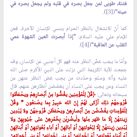
فتنة، طوبى لمن جعل بصره في قلبه ولم يجعل بصره في
عينه"
([3]).
كما أنّ الانشغال بالنظر الحرام ينسي الإنسان الآخرة، فعن
الإمام علي عليه السلام:
"إذا أبصرت العين الشهوة عمي
القلب عن العاقبة"
([4]).
وأمّا ما يجب غضّ النظر عنه فهو كل أجنبي عن الإنسان، وقد
جمعت الآية الكريمة التي نزلت على النبيّ الأكرم صلى الله
عليه وآله وسلم وحدّدت من يجب غض النظر عنهن من
النساء ومن يجب على النساء أن يغضضن أنظارهن عنهم، قال
سبحانه وتعالى:
﴿
قُلْ لِلْمُؤْمِنِين يغُضُّوا مِنْ أبْصارِهِمْ ويحْفظُوا
فُرُوجهُمْ ذلِك أزْكى لهُمْ إِنّ الله خبِيرٌ بِما يصْنعُون * وقُلْ
لِلْمُؤْمِناتِ يغْضُضْن مِنْ أبْصارِهِنّ ويحْفظْن فُرُوجهُنّ ولا يُبْدِين
زِينتهُنّ إِلّا ما ظهر مِنْها ولْيضْرِبْن بِخُمُرِهِنّ على جُيُوبِهِنّ ولا
يُبْدِين زِينتهُنّ إِلّا لِبُعُولتِهِنّ أوْ آبائِهِنّ أوْ آباءِ بُعُولتِهِنّ أوْ أبْنائِهِنّ
أوْ أبْناءِ بُعُولتِهِنّ أوْ إِخْوانِهِنّ أوْ بنِي إِخْوانِهِنّ أوْ بنِي أخواتِهِنّ