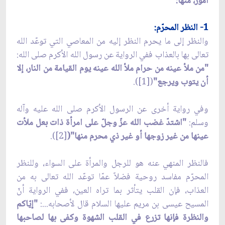
أمور، منها:
1- النظر المحرّم:
والنظر إلى ما يحرم النظر إليه من المعاصي التي توعّد الله
تعالى بها بالعذاب ففي الرواية عن رسول الله الأكرم صلى الله:
"من ملأ عينه من حرام ملأ الله عينه يوم القيامة من النار، إلا
أن يتوب ويرجع"
([1]).
وفي رواية أخرى عن الرسول الأكرم صلى الله عليه وآله
وسلم:
"اشتدّ غضب الله عزّ وجلّ على امرأة ذات بعل ملأت
عينها من غير زوجها أو غير ذي محرم منها"(
[2]).
فالنظر المنهي عنه هو للرجل والمرأة على السواء، وللنظر
المحرّم مفاسد روحية فضلاً عمّا توعّد الله تعالى به من
العذاب، فإن القلب يتأثر بما تراه العين، ففي الرواية أنّ
المسيح عيسى بن مريم عليها السلام قال لأصحابه...:
"إيّاكم
والنظرة فإنها تزرع في القلب الشهوة وكفى بها لصاحبها