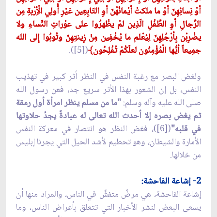
أوْ نِسائِهِنّ أوْ ما ملكتْ أيْمانُهُنّ أوِ التّابِعِين غيْرِ أُولِي الْأِرْبةِ مِن
الرِّجالِ أوِ الطِّفْلِ الّذِين لمْ يظْهرُوا على عوْراتِ النِّساءِ ولا
يضْرِبْن بِأرْجُلِهِنّ لِيُعْلم ما يُخْفِين مِنْ زِينتِهِنّ وتُوبُوا إِلى الله
جمِيعاً أيُّها الْمُؤْمِنُون لعلّكُمْ تُفْلِحُون﴾
([5]).
ولغض البصر مع رغبة النفس في النظر أثر كبير في تهذيب
النفس، بل إن الشعور بهذا الأثر سريع جد، فعن رسول الله
صلى الله عليه وآله وسلم:
"ما من مسلم ينظر امرأة أول رمقة
ثم يغض بصره إلا أحدث الله تعالى له عبادةً يجدُ حلاوتها
في قلبه"
([6])، فغض النظر هو انتصار في معركة النفس
الأمارة والشيطان، وهو تحطيم لأشد الحيل التي يجرنا إبليس
من خلالها.
2- إشاعة الفاحشة:
إشاعة الفاحشة، هي مرضٌ متفشٍّ في الناس، والمراد منها أن
يسعى البعض لنشر الأخبار التي تتعلق بأعراض الناس، وما