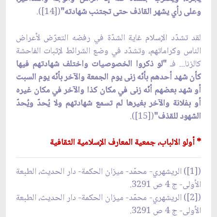
وعلى رأي يشهر القاذف حتى تجتنب شهادته"
([14]).
لقد تشدّد الإسلام غاية الشدّة في رفضه التعرّض لأعراض
الناس وكراماتهم، وتشدّد في وضع الشرائط لإثبات الفاحشة
كالزنا... فـ
"لو ذكروا الخصوصيات واختلف شهادتهم فيها
كأن شهد أحدهم بأنّه زنى يوم الجمعة والآخر بأنّه يوم السبت
أو شهد بعضهم أنّه زنى في مكان كذا والآخر في مكان غيره
أو بفلانة والآخر بغيرها لم تسمع شهادتهم ولا يُحدّ ويُحدّ
الشهود للقذف"
([15]).
* أولو الالباب، جمعية المعارف الإسلامية الثقافية
([1]) الريشهري- محمّد- ميزان الحكمة- دار الحديث، الطبعة
الأولى- ج 4 ص 3291.
([2]) الريشهري- محمّد- ميزان الحكمة- دار الحديث، الطبعة
الأولى- ج 4 ص 3291.