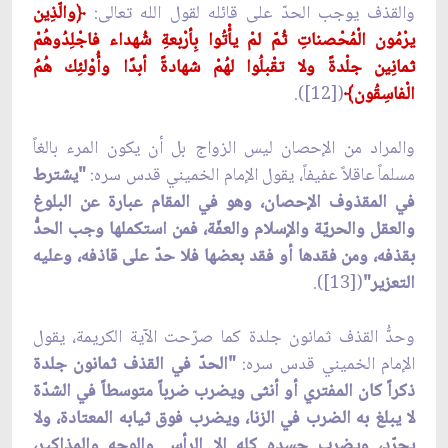
والقذف يوجب الحدّ على قائله لقول الله تعالى:
﴿
والّذِين
يرْمُون الْمُحْصناتِ ثُمّ لمْ يأْتُوا بِأرْبعةِ شُهداء فاجْلِدُوهُمْ
ثمانِين جلْدةً ولا تقْبلُوا لهُمْ شهادةً أبدًا وأُوْلئِك هُمُ
الْفاسِقُون﴾
([12]).
والمراد من الإحصان ليس الزواج بل أن يكون المرء بالغاً
مسلماً عاقلاً عفيفاً، يقول الإمام الخميني قدس سره:
"يشترط
في المقذوف الإحصان، وهو في المقام عبارة عن البلوغ
والعقل والحريّة والإسلام والعفّة، فمن استكملها وجب الحدُّ
بقذفه، ومن فقدها أو فقد بعضها فلا حدّ على قاذفه، وعليه
التعزير"
([13]).
وحدُّ القذف ثمانون جلدة كما صرّحت الآية الكريمة، يقول
الإمام الخميني قدس سره:
"الحدّ في القذف ثمانون جلدة
ذكراً كان المفتري أو أنثى ويضرب ضرباً متوسطاً في الشدّة
لا يبلغ به الضرب في الزنا، ويضرب فوق ثيابه المعتادة، ولا
يجرّد، ويضرب جسده كله إلا الرأس والوجه والمذاكير،