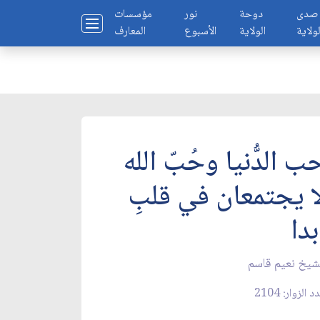
صدى
دوحة
نور
مؤسسات
لولاية
الولاية
الأسبوع
المعارف
ب الدُّنيا وحُبّ الله
ا يجتمعان في قلبِ
بدا
شيخ نعيم قاسم
 الزوار: 2104