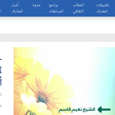
تطبيقات
الخطاب
برنامج
جذوة
أخبار
المعارف
الثقافي
المسابقات
المعارف
ا
ح
ل
أ
ال
عدد