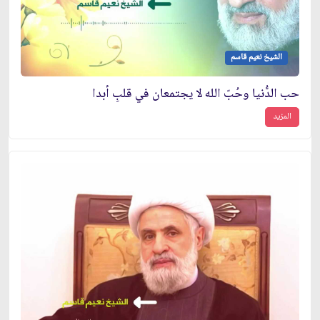
الشيخ نعيم قاسم
حب الدُّنيا وحُبّ الله لا يجتمعان في قلبِ أبدا
المزيد