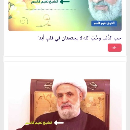
الشيخ نعيم قاسم
حب الدُّنيا وحُبّ الله لا يجتمعان في قلبِ أبدا
المزيد