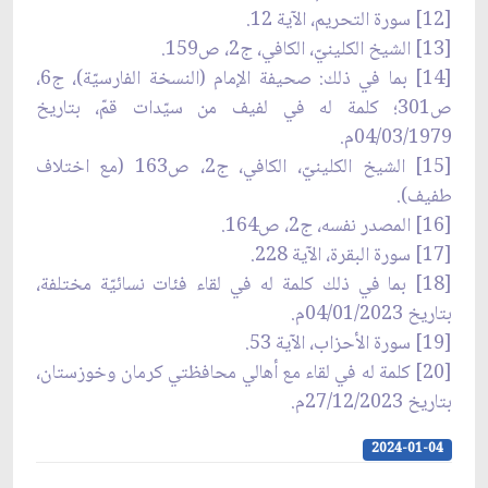
[12] سورة التحريم، الآية 12.
[13] الشيخ الكلينيّ، الكافي، ج2، ص159.
[14] بما في ذلك: صحيفة الإمام (النسخة الفارسيّة)، ج6،
ص301؛ كلمة له في لفيف من سيّدات قمّ، بتاريخ
04/03/1979م.
[15] الشيخ الكلينيّ، الكافي، ج2، ص163 (مع اختلاف
طفيف).
[16] المصدر نفسه، ج2، ص164.
[17] سورة البقرة، الآية 228.
[18] بما في ذلك كلمة له في لقاء فئات نسائيّة مختلفة،
بتاريخ 04/01/2023م.
[19] سورة الأحزاب، الآية 53.
[20] كلمة له في لقاء مع أهالي محافظتي كرمان وخوزستان،
بتاريخ 27/12/2023م.
2024-01-04