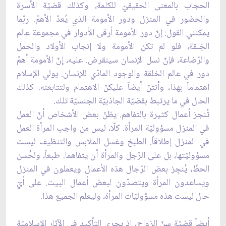
الحجاب بالمعنى الحقيقيّ للكلمة، وكذلك قضيّة الأسرة
والحضور في المنزل ودور الأمومة الذي يُعدّ الأهمّ. ربّما
يمكنني القول: إنّ دور الأمومة أرقى الأدوار في مجموعة عالم
الخِلقة، فلو لم تكن الأمومة ولا إنجاب الأولاد والحمل
والرّضاعة، فإنّ نسل الإنسان سينقرض. عليه، إنّ الأمومة أهمّ
دور في عالم الخلقة والوجود المادّي للإنسان. يولي الإسلام
اهتماماً بهذا، وأنتنّ أيضاً عليكنّ الاهتمام ولتتابعنه. كذلك
الحال في ما يرتبط بقضيّة الجاذبيّة الجنسيّة تلك.
تُنجز أعمال كثيرة بالتفاهم. يظنّ بعض الأشخاص أنّ العمل
في المنزل مسؤوليّة المرأة. كلّا، ليس من واجب المرأة العمل
في المنزل إطلاقاً. الطبخ وغسل الملابس والتنظيف ليست
مسؤوليّتها، بل على الرّجل والمرأة أن يتفاهما. طبعاً، ولحُسن
الحظّ، يُنجِز بعض الرّجال هذه الأعمال ويعملون في المنزل
ويساعدون المرأة ويتصدّون لبعض أعمال البيت. على أيّ
حال ليست هذه مسؤوليّات المرأة، وليعلم الجميع هذا.
أيضاً قضيّة سنّ الزواج، إذ يجري التأكيد في الآثار الإسلاميّة