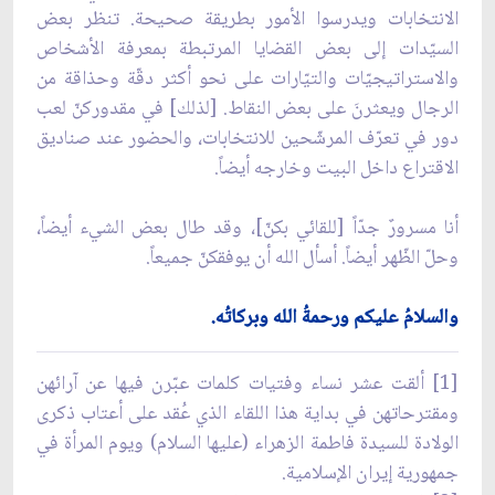
الانتخابات ويدرسوا الأمور بطريقة صحيحة. تنظر بعض
السيّدات إلى بعض القضايا المرتبطة بمعرفة الأشخاص
والاستراتيجيّات والتيّارات على نحو أكثر دقّة وحذاقة من
الرجال ويعثرنَ على بعض النقاط. [لذلك] في مقدوركنّ لعب
دور في تعرّف المرشّحين للانتخابات، والحضور عند صناديق
الاقتراع داخل البيت وخارجه أيضاً.
أنا مسرورٌ جدّاً [للقائي بكنّ]، وقد طال بعض الشيء أيضاً،
وحلّ الظّهر أيضاً. أسأل الله أن يوفقكنّ جميعاً.
والسلامُ عليكم ورحمةُ الله وبركاتُه.
[1] ألقت عشر نساء وفتيات كلمات عبّرن فيها عن آرائهن
ومقترحاتهن في بداية هذا اللقاء الذي عُقد على أعتاب ذكرى
الولادة للسيدة فاطمة الزهراء (عليها السلام) ويوم المرأة في
جمهورية إيران الإسلامية.