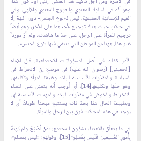
في الأسرة ومن أجل تأكيد هذا المعنى. إنني أودّ قول هذا،
وهو أنّه في السلوك المعنوي والعروج المعنوي والإلهي، وفي
القيم الإنسانيّة الحقيقيّة، ليس لـ«نوع الجنس» دور، اللهمّ إلّا
في حالاتٍ حيث هناك ترجيح لأحدهما على الآخر، وهو أيضاً
ترجيح للمرأة على الرجل، على حدّ ما شاهدته، ولم أرَ مورداً
غير هذا. ههنا من المواطن التي ينتفي فيها «نوع الجنس».
الأمر كذلك في أصل المسؤوليّات الاجتماعية. قال الإمام
[الخميني] (رضوان الله عليه) في موضعٍ: إنّ الانخراط في
السياسة والمقدّرات الأساسية للبلاد وظيفة المرأة وتكليفها،
وهو حقّها وتكليفها[14]، أي أوجب أنّه يتعيّن على النساء
الانخراط والخوض في مقدّرات البلاد والمهمات الأساسية لها،
وبطبيعة الحال هذا بحدّ ذاته يستتبع مبحثاً طويلاً، أي لا
يوجد في هذه المجالات فرق بين الرجل والمرأة.
في ما يتعلّق بالاعتناء بشؤون المجتمع: «مَنْ أَصْبَحَ ولَم يَهتَمَّ
بِأُمورِ المُسلِمينَ فَلَيسَ بِمُسلِمٍ»[15]، وقولهم: «ليس بمسلم»،