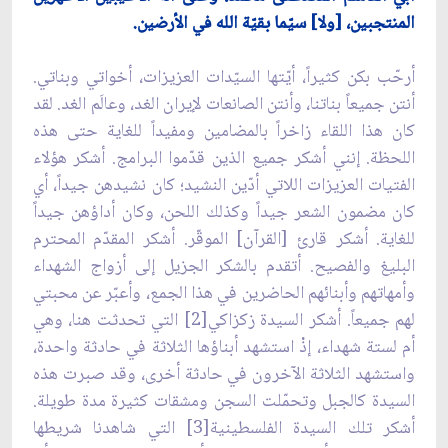
المنتجبين، [ولا] سيّما بقيّة الله في الأرضين.
أرحّب بكن كثيراً، أيّتها السيّدات العزيزات، أخواتي وبناتي.
أنتن جميعاً بناتنا، وأنتن الصانعات لإيران الغد، وعالَم الغد. لقد
كان هذا اللقاء زاخراً بالمضامين ومفيداً للغاية حتى هذه
اللحظة. إنني أشكر جميع الذين قدّموا البرامج. أشكر هؤلاء
الفتيات العزيزات اللاتي أدّين النشيد؛ كان نشيدهن جيداً، أي
كان مضمون الشعر جيداً وكذلك اللحن، وكان أداؤهن جيداً
للغاية. أشكر قارئ [القرآن] الموقّر. أشكر المقدّم المحترم
البليغ والفصيح. أتقدم بالشكر الجزيل إلى أزواج الشهداء
وأمهاتهم وأبنائهم الحاضرين في هذا الجمع، وأعبّر عن محبتي
لهم جميعاً. أشكر السيدة زكزاكي[2] التي تحدثت هنا، وهي
أم لستة شهداء، إذْ استشهد أبناؤها الثلاثة في حادثة واحدة،
واستشهد الثلاثة الآخرون في حادثة أخرى، وقد صبرت هذه
السيدة كالجبل وتحمّلت السجن ومشقات كثيرة مدة طويلة.
أشكر تلك السيدة الفلسطينية[3] التي شاهدنا شريطها