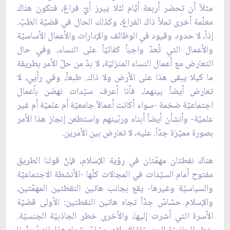
مثلاً أن تحضر أربعة أيّام لئلا يبرز أيّ فراغ، فتكون هناك
معلّمة أخرى تملأ ذاك الفراغ، وكذلك الحال في قضيّة الطبّ.
إذاً، لا حدود وقيود في الوظائف والإدارات والأعمال الأساسيّة
والأعمال التي تُعدّ واجباً كفائيّاً على النساء، وفي حال
التعارض مع أعمال النساء المنزليّة، لا بدّ من حلّ الأمر بطريقة
ما كيلا يبقى هذا على الأرض ولا ذاك. طبعاً، وفي رأيي، لا
تعارض أيضاً بينهما، فأنا أعرف سيّدات نهضن بأعمال
اجتماعيّة ضخمة -سواء أكانت أعمالاً جامعيّة أم علميّة أم غير
علميّة- وأنشأن أيضاً أبناء وربّينهم واستطعن إنجاز هذا الأمر
بصورة مميّزة جدّاً. عليه، لا تعارض بين الأمرين.
هناك نقطتان مهمّتان في رؤية الإسلام، فإنّ قولنا الطريق
مفتوح أمام السيّدات في المجالات كلّها -الأنشطة الاجتماعيّة
والسياسيّة وغيرها- يقع بجانب هاتين النقطتين المهمّتين،
والإسلام حسّاسٌ جدّاً تجاه هاتين النقطتين: الأولى قضيّة
الأسرة التي أشرت إليها، والأخرى خطر الجاذبيّة الجنسيّة.