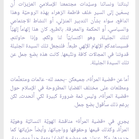
لبناتنا ونسائنا وسيّدات مجتمعنا الإسلاميّ العزيزات أن
يسعَين إلى السير خلف فاطمة الزهراء بهذه الروحيّة وهذا
الدافع، سواء بشأن التدبير المنزلي، أو النشاط الاجتماعي
والسياسي، أو الحكمة والمعرفة. بالطبع، كان هذا إلهاماً إلهيّاً
لتلك الجليلة، وهو اكتسابيّاً لنا ولكم، وإذا حاولتم،
فسيساعدكم الإلهام الإلهي طبعاً. فلنجعل تلك السيدة الجليلة
قدوتنا في المجالات كافة ونتّبعها. كانت هذه بضع جمل عن
تلك السيدة الجليلة.
أما عن «قضية المرأة»، جميعكن -بحمد لله- عالمات ومتعلّمات
ومطلعات على مختلف القضايا المطروحة في الإسلام حول
«قضية المرأة»، وليس ثمة ضرورة كبيرة لكي أتحدث، لكن
برغم ذلك سأقول بضع جمل.
يجري في «قضية المرأة» مناقشة الهويّة النسائيّة وهويّة
المرأة، وكذلك قيمها وحقوقها وواجباتها، وأيضاً حرّياتها كما
حدودها، وكل عنوان هو موضوع لقضايا مهمة جداً ومصيرية.