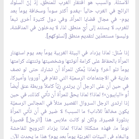
الأسئلة. والسبب هو افتقار الغرب للمنطق، إذْ إنّ السلوك
الرائج في الغرب حالياً -يغدو أكثر سوءاً وسخافة يوماً بعد
يوم- في مجال قضايا المرأة، وفي دول كثيرة أخرى تبعاً
للغرب، لا يستند إلى أيّ منطق. لذا، لا يدخلون في المناقشة،
وليسوا مستعدّين لتقديم منطق [لسلوكهم].
إذا سُئل: لماذا يزداد في البيئة الغربية يوماً بعد يوم استهتار
المرأة بالحفاظ على كرامة أنوثتها وشخصيتها وتنتهك كرامتها
يوماً تلو آخر؟ ولماذا يُمكن للمرأة أن تشارك حتى لو نصف
عارية في الاجتماعات الرسميّة التي تقام في أوروبا وأميركا،
في حين أن على الرجل أن يرتدي زيّاً كاملاً وربطة عنق أيضاً
أو «البابيون»؟ لماذا؟ لماذا يحقّ للمرأة أن تأتي كذلك، في حين
إذا ارتدى الرجل السروال القصير مثلاً في المجالس الرسميّة
يكون مخالفاً للآداب؟ ما السبب؟ لا ضير في أن تأتي المرأة
بتنّورة قصيرة، ولكن لو كانت ملابس هذا [الرجل] قصيرةً
نوعاً ما، فهذه مشكلة! لماذا؟ لماذا يزداد الترويج للفاحشة
والبغاء في البيئات الغربيّة يوماً بعد يوم؟ هذا ما يحدث الآن.