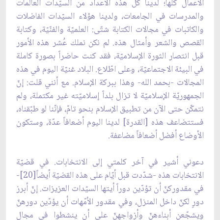
الأعمال كلّها؛ لدينا كل هذه الأعداد من السيّدات العالمات
والمدرسات في الجامعات، ولدينا هؤلاء السيّدات الفاضلات
والكاتبات في مجالات الكتابة شتّى: العلميّة والفنّيّة، وكتابة
القصص والشعر وأمثال هذه. لم نكن نملك عُشر هذه الأمور
قبل انتصار الثورة الإسلاميّة، فقد كنت حاضراً بصورة كاملة
في البيئة الاجتماعيّة، وعلى اطّلاع. البلاد غنيّة اليوم في هذه
المجالات -بحمد الله- وهذا ببركة الإسلام. مع أنني قلت: إنّ
الجمهوريّة الإسلاميّة لا تزال بلداً إسلاميّته غير مكتملة، ولم
نتمكّن حتى الآن من تطبيق الإسلام بنحو تامّ، فإنّنا لو طبّقناه،
فستتضاعف هذه [القدرة] لدينا اليوم أضعافاً عدّة، وستكون
الأوضاع أفضل أضعافاً مضاعفة.
دعوني أشير في آخر كلمتي إلى الانتخابات. في قضيّة
الانتخابات هذه -شدّدت قبل أيّام على هذه القضيّة أيضاً[20]-
في مقدوركنّ أن تؤدّين دوراً أيتها السيّدات العزيزات. إنّ أبرز
دورٍ لكنّ داخل المنزل، وفي مقدور الأمّهات أن يؤدّين دورهنّ
ويشجّعن أبناءهنّ وأزواجهنّ على أن ينشطوا في مجال