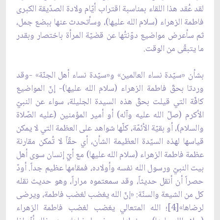
لقد عُقد هذا اللقاء بمناسبة اقتراب أيّام ولادة الصدّيقة الكبرى
فاطمة الزهراء (سلام الله عليها)، وسأتحدث عنها ببضع جمل،
ثم سأعرض مواضيع دوّنتُها عن قضيّة المرأة باختصار وبقدر
ما يتبقّى من الوقت.
بشأن «سيّدة نساء العالمين» و«سيّدة نساء أهل الجنّة» -وقد
وردتا بحقّ فاطمة الزهراء (سلام الله عليها)- إنّ المواضيع
كافّة التي قيلت بحقّ هذه السيدة الجليلة، سواء عن النبيّ
الأكرم (صلّ الله عليه وآله) أو أمير المؤمنين (عليه الصّلاة
والسلام)، أو بقيّة الأئمّة، كلّها شواهد على العظمة التي لا يمكن
قياسها لهذه السيّدة العظيمة الشأن، أي حقّاً لا تُمكن مقارنة
عظمة فاطمة الزهراء (سلام الله عليها) مع أيّ إنسان سوى أهل
بيت النبيّ ورسول الله نفسه وأولاده، فمقامها عظيم جداً. أودّ
حصراً أن أنقل حديثاً، وقد سمعتموه مراراً، وهو حديث نقله
كل من الشيعة والسنّة: «إنّ الله يغضب لغضب فاطمة، ويرضى
لرضاها»[4]؛ الله المتعالي يغضب لغضب فاطمة الزهراء