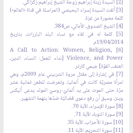
[2] السيدة زينة إبراهيم زوجة الشيخ إبراهيم زكزاكي.
[3] ألقت السيدة إسراء البحيصي (المراسلة في قناة «العالم»)
كلمة مصورة من غزة.
[4] الشيخ الصدوق، الأمالي، ص384.
[5] كلمة له في لقاء مع نساء البلد البارزات، بتاريخ
19/04/2014م.
[6] A Call to Action: Women, Religion,
Violence, and Power [نداء للعمل: النساء، الدين،
العنف، القوّة] جيمي كارتر.
[7] في إشارة إلى مقتل مروة الشربيني عام 2009م، وهي
امرأة مصريّة كانت في ألمانيا، وتعرضت للطعن ثمانية عشر
مرّة حتى الموت على يد ألمانيّ-روسيّ المولد يدعى أليكس
وينز، وسبق أن رفع دعوى قضائيّة ضدّها بتهمة التشهير.
[8] سورة الإسراء، الآية 70.
[9] سورة التوبة، الآية 71.
[10] سورة الأحزاب، الآية 35.
[11] سورة التحريم، الآية 11.