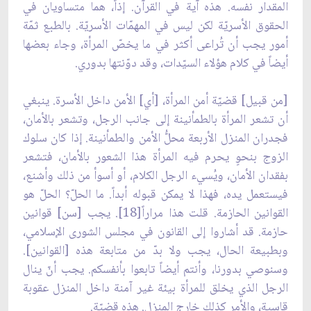
المقدار نفسه. هذه آية في القرآن. إذاً، هما متساويان في
الحقوق الأسريّة لكن ليس في المهمّات الأسريّة. بالطبع ثمّة
أمور يجب أن تُراعى أكثر في ما يخصّ المرأة، وجاء بعضها
أيضاً في كلام هؤلاء السيّدات، وقد دوّنتها بدوري.
[من قبيل] قضيّة أمن المرأة، [أي] الأمن داخل الأسرة. ينبغي
أن تشعر المرأة بالطمأنينة إلى جانب الرجل، وتشعر بالأمان،
فجدران المنزل الأربعة محلُّ الأمن والطمأنينة. إذا كان سلوك
الزوج بنحوٍ يحرم فيه المرأة هذا الشعور بالأمان، فتشعر
بفقدان الأمان، ويُسيء الرجل الكلام، أو أسوأ من ذلك وأشنع،
فيستعمل يده، فهذا لا يمكن قبوله أبداً. ما الحلّ؟ الحلّ هو
القوانين الحازمة. قلت هذا مراراً[18]. يجب [سن] قوانين
حازمة. قد أشاروا إلى القانون في مجلس الشورى الإسلامي،
وبطبيعة الحال، يجب ولا بدّ من متابعة هذه [القوانين].
وسنوصي بدورنا، وأنتم أيضاً تابعوا بأنفسكم. يجب أنّ ينال
الرجل الذي يخلق للمرأة بيئة غير آمنة داخل المنزل عقوبة
قاسية، والأمر كذلك خارج المنزل. هذه قضيّة.