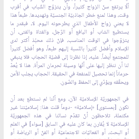
ألّا يرتفع سنّ الزواج كثيراً، وأن يتزوّج الشّباب في أقرب
وقت، وهذا لمنع خطر الجاذبيّة الجنسيّة وتهديدها. طبعاً هذا
لا يعني زواج الأطفال الذي يطرحونه اليوم. لا، فبقدر ما
يستطيع الشاب أو اليافع أو الرّجل، والفتاة والفتى، أن
يتزوّجوا في الوقت المناسب، فإنّ ذلك محبّذ أكثر لدى
الإسلام وأفضل كثيراً بالنّسبة إليهم طبعاً، وهو أفضل كثيراً
للمجتمع أيضاً. عليه، إذا نظرنا إلى قضيّة الحجاب فلا ينبغي
لنا أن ننظر إليها على أنّها وسيلة لحرمان المرأة. هذا لا يُعدّ
حرماناً إنما تحصيل للمنفعة في الحقيقة. الحجاب يجلب الأمن
ويحقّقه ويؤدّي إلى الحفظ والصّون.
في الجمهوريّة الإسلاميّة الآن، ومع أنّنا لم نستطع بعد أن
نكون [بمستوى] «إسلاميّة» -دوماً قلت هذا: إسلاميّتنا غير
مكتملة، تلاحظون أنّ تقدّم نسائنا في هذه الجمهوريّة
الإسلاميّة لا يُقارن بما كان عليه في السابق [سواء] في العلم
أو البحث، أو الفعاليّات الاجتماعيّة أو الفنّ أو الرياضة أو