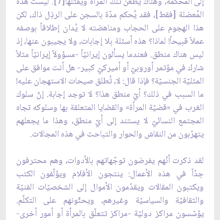
إلى المحكمة، وهناك يطعن تلك المرأة ويقتلها[7]. ليست هذه
المُعضلة [فقط]، فقد يُحكم مدّة بالسجن على الرذِل ذاك، لكن
هذا الهجوم على الحجاب ومناهضته لا يُدان إطلاقاً بوصفه
عملاً قبيحاً! لماذا؟ هذه أسئلة بلا إجابات، ولا يجيبون عنها، إذ
ليس هناك منطق. فعندما يسألون إيرانيّاً -مسؤولاً إيرانيّاً مثلاً
شارك في مؤتمر أوروبيّ أو أميركيّ كبير- هل أنت موافق على
المثليّة الجنسيّة؟ فإذا قال: لا، تُطلق صيحات الاستهجان عليه!
ما السبب في ذلك؟ أيّ منطق هذا؟ لا توجد إجابة. إنّ سلوك
الغرب في «قضيّة المرأة» والقضايا المتعلقة بها وسلوكه تجاه
المجتمع النسائيّ لا يستند إلى أيّ منطق، وهذا ما يجعلهم
يتهرّبون من النقاش والحوار والتباحث في هذه المجالات.
لقد ذكرت أنّهم يفرضون توجّهاتهم بالأدوات، وهم محترفون
جدّاً في هذه الأعمال: ينتجون الأفلام ويؤلّفون الكتب
ويكتبون المقالات ويقدّمون الأموال إلى الشخصيّات الفنيّة
والثقافيّة والسياسيّة وغيرهم، ويحثّونهم على التكلّم.
يؤسّسون مراكز دوليّة -مراكز تتعلّق بالمرأة أو أمور أخرى-