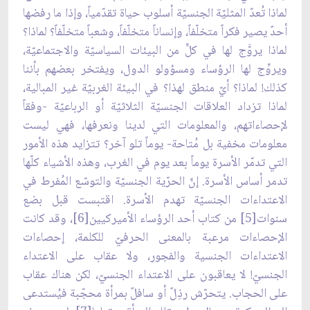
لماذا تُعدّ المثليّة الجنسيّة أسلوب حياة تقدّمياً، وإذا ما رفضها
أحدٌ يصير فكراً متخلّفاً، وإنساناً متخلّفاً، وشعباً متخلّفاً؟ لماذا؟
لماذا يروَّج لها في كلٍّ من البيئات السياسيّة والاجتماعيّة،
ويروِّج لها الرؤساء ومسؤولو الدول، ويفتخر بعضهم بأننا
كذلك! لماذا؟ أيّ منطق لهذا؟ في البيئة الغربيّة غير المبالية،
لماذا تزداد العلاقات الجنسيّة الثلاثيّة أو الرباعيّة -وفقاً
لإحصاءاتهم، والمعلومات التي لدينا ونعرفها، فهي ليست
معلومات مخفية بل مُتاحة- يوماً تلو آخر؟ تتزايد هذه الأمور
التي تدمّر الأسرة يوماً بعد يوم في الغرب، وهذه الأشياء كلّها
تدمر أساس الأسرة. إنّ الحرّية الجنسيّة والتوسّع المُفرط في
الاعتداءات الجنسيّة تهدم الأسرة. اقتبست قبل بضع
سنوات[5] من كتاب أحد الرؤساء الأميركيين[6]، وقد كانت
الإحصاءات مرعبة بالمعنى الحرفيّ للكلمة، إحصاءات
الاعتداءات الجنسية والفجور، ولا عقاب على الاعتداء
الجنسيّ! لا يعاقبون على الاعتداء الجنسيّ، لكن هناك عقاب
على الحجاب. يتحرّش رذِلٌ أو سافلٌ بمرأة محجّبة فيُستدعى