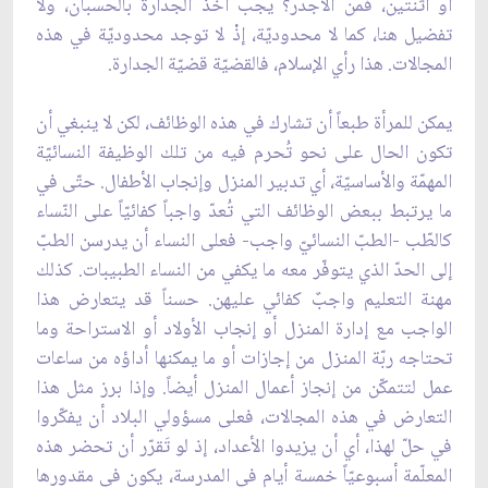
أو اثنتين، فمن الأجدر؟ يجب أخذ الجدارة بالحسبان، ولا
تفضيل هنا، كما لا محدوديّة، إذْ لا توجد محدوديّة في هذه
المجالات. هذا رأي الإسلام، فالقضيّة قضيّة الجدارة.
يمكن للمرأة طبعاً أن تشارك في هذه الوظائف، لكن لا ينبغي أن
تكون الحال على نحو تُحرم فيه من تلك الوظيفة النسائيّة
المهمّة والأساسيّة، أي تدبير المنزل وإنجاب الأطفال. حتّى في
ما يرتبط ببعض الوظائف التي تُعدّ واجباً كفائيّاً على النّساء
كالطّب -الطبّ النسائيّ واجب- فعلى النساء أن يدرسن الطبّ
إلى الحدّ الذي يتوفّر معه ما يكفي من النساء الطبيبات. كذلك
مهنة التعليم واجبٌ كفائي عليهن. حسناً قد يتعارض هذا
الواجب مع إدارة المنزل أو إنجاب الأولاد أو الاستراحة وما
تحتاجه ربّة المنزل من إجازات أو ما يمكنها أداؤه من ساعات
عمل لتتمكّن من إنجاز أعمال المنزل أيضاً. وإذا برز مثل هذا
التعارض في هذه المجالات، فعلى مسؤولي البلاد أن يفكّروا
في حلّ لهذا، أي أن يزيدوا الأعداد، إذ لو تَقرّر أن تحضر هذه
المعلّمة أسبوعيّاً خمسة أيام في المدرسة، يكون في مقدورها