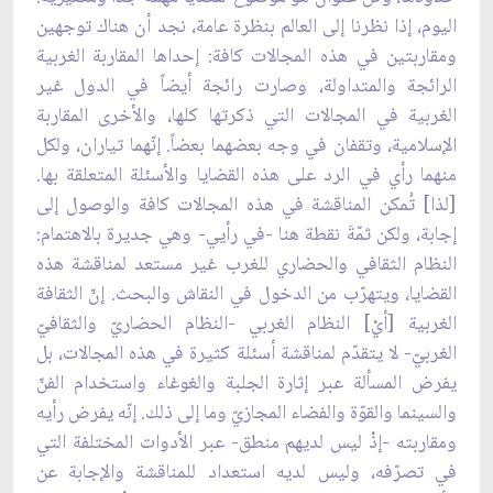
اليوم، إذا نظرنا إلى العالم بنظرة عامة، نجد أن هناك توجهين
ومقاربتين في هذه المجالات كافة: إحداها المقاربة الغربية
الرائجة والمتداولة، وصارت رائجة أيضاً في الدول غير
الغربية في المجالات التي ذكرتها كلها، والأخرى المقاربة
الإسلامية، وتقفان في وجه بعضهما بعضاً. إنّهما تياران، ولكل
منهما رأي في الرد على هذه القضايا والأسئلة المتعلقة بها.
[لذا] تُمكن المناقشة في هذه المجالات كافة والوصول إلى
إجابة، ولكن ثمّةَ نقطة هنا -في رأيي- وهي جديرة بالاهتمام:
النظام الثقافي والحضاري للغرب غير مستعد لمناقشة هذه
القضايا، ويتهرّب من الدخول في النقاش والبحث. إنّ الثقافة
الغربية [أيْ] النظام الغربي -النظام الحضاريّ والثقافيّ
الغربيّ- لا يتقدّم لمناقشة أسئلة كثيرة في هذه المجالات، بل
يفرض المسألة عبر إثارة الجلبة والغوغاء واستخدام الفنّ
والسينما والقوّة والفضاء المجازيّ وما إلى ذلك. إنّه يفرض رأيه
ومقاربته -إذْ ليس لديهم منطق- عبر الأدوات المختلفة التي
في تصرّفه، وليس لديه استعداد للمناقشة والإجابة عن