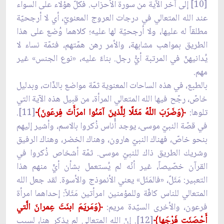
[10] إلى آخر الآية من سورة الأحزاب. فكلّ هؤلاء على السواء
عند الله المتعالي في درجات العروج المعنويّ، أي لا أرجحيّة
مطلقاً له عليها، ولا أرجحيّة لها عليه؛ كلاهما وُضع على هذا
الطريق بمواهب مشابهة، والأمر رهن همّتهم، فثمّة نساء لا
يُدانيهنّ في المرتبة أيُّ رجل. بناءً عليه، «نوع الجنس» غير
مهم.
بالطبع، في هذه الساحات المعنوية ثمّة مواضع بالذّات، وبدليل
خاصّ، رجّح فيها الله المتعالي المرأة، من قبيل هذه الآية التي
تلوها:
﴿
وَضَرَبَ اللّهُ مَثَلًا لِلَّذينَ آمَنُوا امرَأَتَ فِرعَونَ﴾
[11].
في قصّة النبيّ موسى، يوجد أُناس ذُكروا بالاسم، وأشير إليهم
بنحو خاصّ، فهناك النبيّ هارون، وهناك الخضر، وهناك الرفيق
وشريك الطريق ذاك للنبيّ موسى. ثمّة أشخاص ذُكروا في
القرآن خصّيصاً، غير أنّه لم يُستعمل بشأن أيٍّ منهم هذا
التعبير: مَثَلٌ، «فالمَثَل» يعني الأنموذج والأسوة. لقد جعل الله
المتعالي للناس كافّة وللمؤمنين امرأتين مَثَلاً: إحداهما امرأة
فرعون، والأخرى السيّدة مريم:
﴿
وَمَريَمَ ابنَتَ عِمرانَ الَّتي
أَحْصَنَت فَرْجَها﴾
[12]. إنّ الله المتعالي لم يذكر هنا، لسبب