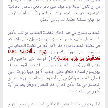
خطر الجاذبيّة الجنسيّة! الإسلام حسّاسٌ تجاه هذا. إنه يُحذّرنا
من أن تكون البيئة والأجواء على نحو يجعل منحدر الجاذبيّة
الجنسيّة -هو أحد المنحدرات الخطرة جدّاً- المرأة أو الرّجل
يواجهان مشكلة معيّنة، فلا بدّ من الحذر.
الحجاب يندرج في هذا الإطار، فقضيّة الحجاب من تلك الأمور
القادرة على تقييد خطر الجاذبيّة الجنسيّة، وإنّ تأكيد الإسلام
في قضيّة الحجاب مردّه هذا الأمر. تُعرض قضيّة الحجاب في
موضعين من سورة الأحزاب:
﴿
وَإِذَا سَأَلْتُمُوهُنَّ مَتَاعًا
فَاسْأَلُوهُنَّ مِنْ وَرَاءِ حِجَاب﴾
[19]؛ أولئك الذين يذهبون إلى
منزل النبي (صلّى الله عليه وآله) -افترضوا أنّهم ضيوف
ويريدون استلام طعامٍ معيّن- يجب ألّا يواجهوا زوجة النبيّ
(صلّى الله عليه وآله)، بل أن يأخذوه من خلف ستار، فقد جرى
التدقيق في هذا الأمر، كما أنّ هذا المعنى متوفّرٌ أيضاً في آية
أخرى من «الأحزاب».
لذلك، تنبغي مراعاة هاتين النقطتين الحسّاستين. يجب التزام