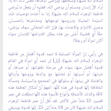
(سلام الله عليها) وسخطها، ويرضى لرضاها؛ معنى ذلك أنّه إذا
أراد كلّ إنسان ومسلم أن يرضي الله، فعليه أن يفعل ما يُرضي
فاطمة الزهراء (سلام الله عليها). إذا ما أُخذت توصيات تلك
السيّدة الجليلة ودروسها توجهاتها ومشاعرها بالحسبان،
وجرى الالتزام والاعتناء بها، فإنّ الله المتعالي سوف يرضى؛
حقّاً أيّ فضيلة أعلى من هذه يمكن افتراضها للإنسان سواء
أكان امرأة أم رجلاً؟
في رأيي، إنّ المرأة المسلمة لا تجد قدوة أفضل من فاطمة
الزهراء (سلام الله عليها)، [بل] لن تجد أيّ امرأة في العالم
قدوة أفضل منها، سواء في مرحلة طفولتها، أو صباها، أو
شبابها، أو أسرتها، أو تعاملها مع والدها وزوجها وأبنائها
والعاملة في بيتها، أو سلوكها في المجتمع والسياسة، ومسألة
الخلافة؛ إنّها قدوة في هذه كلّها. المهمّ أنّ أشكال العظمة هذه
كافّة وكذلك الأنشطة وأنواع الأسوة هذه كلّها تحقّقت في عمر
قصير: 25 عاماً على الأكثر. لقد نُقل أنّ عمر فاطمة الزهراء
(سلام الله عليها) كان من 18 عاماً إلى 25. إنّها قدوة؛ وينبغي