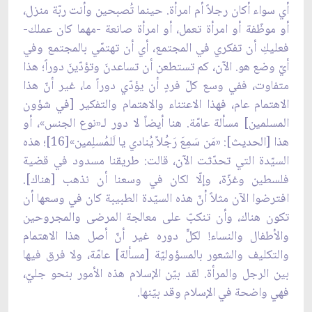
أي سواء أكان رجلاً أم امرأة. حينما تُصبحين وأنت ربّة منزل،
أو موظّفة أو امرأة تعمل، أو امرأة صانعة -مهما كان عملك-
فعليكِ أن تفكري في المجتمع، أي أن تهتمّي بالمجتمع وفي
أيّ وضع هو. الآن، كم تستطعن أن تساعدنَ وتؤدّينَ دوراً؛ هذا
متفاوت، ففي وسع كلّ فردٍ أن يؤدّي دوراً ما، غير أنّ هذا
الاهتمام عام، فهذا الاعتناء والاهتمام والتفكير [في شؤون
المسلمين] مسألة عامّة. هنا أيضاً لا دور لـ«نوع الجنس»، أو
هذا [الحديث]: «مَن سَمِعَ رَجُلاً يُنادي يا لَلمُسلِمين»[16]؛ هذه
السيّدة التي تحدّثت الآن، قالت: طريقنا مسدود في قضية
فلسطين وغزّة، وإلّا لكان في وسعنا أن نذهب [هناك].
افترضوا الآن مثلاً أنّ هذه السيّدة الطبيبة كان في وسعها أن
تكون هناك، وأن تنكبّ على معالجة المرضى والمجروحين
والأطفال والنساء! لكلٍّ دوره غير أنّ أصل هذا الاهتمام
والتكليف والشعور بالمسؤوليّة [مسألة] عامّة، ولا فرق فيها
بين الرجل والمرأة. لقد بيّن الإسلام هذه الأمور بنحو جليّ،
فهي واضحة في الإسلام وقد بيّنها.