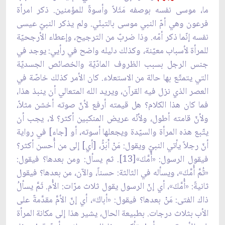
ما، موسى نفسه بوصفه مَثَلاً وأسوةً للمؤمنين. ذكر امرأة
فرعون وهي أمّ النبي موسى بالتبنّي. ولم يذكر النبيّ عيسى
نفسه إنّما ذكر أمّه. وذا ضربٌ من الترجيح، وإعطاء الأرجحيّة
للمرأة لأسباب معيّنة، وكذلك دليله واضح في رأيي: يوجد في
جنس الرجل بسبب الظروف المادّيّة والخصائص الجسديّة
التي يتمتّع بها حالة من الاستعلاء. كان الأمر كذلك خاصّة في
العصر الذي نزل فيه القرآن، ويريد الله المتعالي أن ينبذ هذا،
فما كان هذا الكلام؟ هل قيمته أرفع لأنّ صوته أخشن مثلاً،
ولأنّ قامته أطول، ولأنّه عريض المنكبين أكثر؟ لا، يجب أن
يتّبع هذه المرأة والسيّدة ويجعلها أسوته، أو [جاء] في رواية
أنّ رجلاً يأتي النبيّ ويقول: مَنْ أَبَرُّ، [أي] إلى من أُحسن أكثر؟
فيقول الرسول: «أُمَّكَ»[13]. ثم يسأل: ومن بعدها؟ فيقول:
«ثُمَّ أُمَّكَ»، ويسأله في الثالثة: حسناً، والآن، من بعدها؟ فيقول
ثانيةً: «أُمَّكَ»، أي إنّ الرسول يقول ثلاث مرّات: الأُم. ثَمَّ يسألُ
ذاك الفتى: مَنْ بعدها؟ فيقول: «أباكَ»، أي إنّ الأمَّ مقدَّمةٌ على
الأب بثلاث درجات. بطبيعة الحال، يشير هذا إلى مكانة المرأة