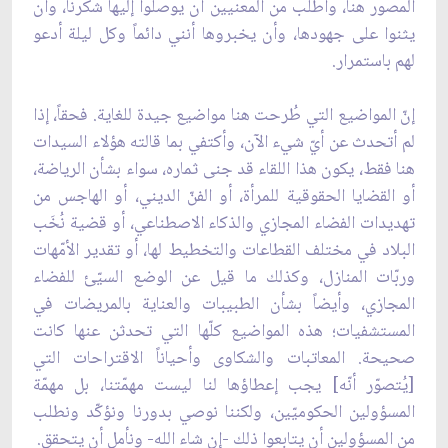
المصور هنا، وأطلب من المعنيين أن يوصلوا إليها شكرنا، وأن
يثنوا على جهودها، وأن يخبروها أنني دائماً وكل ليلة أدعو
لهم باستمرار.
إنّ المواضيع التي طُرحت هنا مواضيع جيدة للغاية. فحقاً، إذا
لم أتحدث عن أيّ شيء الآن، وأكتفي بما قالته هؤلاء السيدات
هنا فقط، يكون هذا اللقاء قد جنى ثماره، سواء بشأن الرياضة،
أو القضايا الحقوقية للمرأة، أو الفنّ الديني، أو الهاجس من
تهديدات الفضاء المجازي والذكاء الاصطناعي، أو قضية نُخَب
البلاد في مختلف القطاعات والتخطيط لها، أو تقدير الأمّهات
وربّات المنازل، وكذلك ما قيل عن الوضع السيّئ للفضاء
المجازي، وأيضاً بشأن الطبيبات والعناية بالمريضات في
المستشفيات؛ هذه المواضيع كلّها التي تحدثن عنها كانت
صحيحة. المعاتبات والشكاوى وأحياناً الاقتراحات التي
[يُتصوّر أنّه] يجب إعطاؤها لنا ليست مهمّتنا، بل مهمّة
المسؤولين الحكوميّين، ولكننا نوصي بدورنا ونؤكّد ونطلب
من المسؤولين أن يتابعوا ذلك -إن شاء الله- ونأمل أن يتحقق.