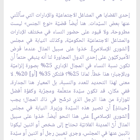
إحدى القضايا هي المشاغل الاجتماعيّة والإدارات التي سألَتْني
عنها بعض السيّدات. هنا أيضاً قضيّة «نوع الجنس» ليست
مطروحة، ولا قيود على حضور النساء في مختلف الإدارات
والمشاغل الاجتماعيّة الحكوميّة، وكذلك النيابة في مجلس
[الشورى الإسلاميّ]. خذوا على سبيل المثال عندما فَرض
الأميركيّون على إحدى الدول المجاورة لنا أنه ينبغي حتماً أن
تكون نسبة النساء في المجال الإداري 25% بصورة إلزاميّة
وبالإجبار؛ هذا خطأ. لماذا 25%؟ فلتكن 35% [أو] 20%. لا
معنى لهذا التحديد للعدد والنسبة، بل المعيار هنا الجدارة،
ففي مكان، قد تكون سيّدة متعلّمة ومجرّبة وكفؤة أفضل
للوزارة من هذا الرجل الذي ترشّح في ذاك المجال؛ يجب
[حينئذٍ] أن تصير هذه السيّدة وزيرة. النيابة في مجلس
[الشورى الإسلامي] على هذا النحو أيضاً. خذوا على سبيل
المثال أنّ المدينة الفلانيّة تحتاج إلى شخص أو اثنين ليكونا
نائبين عنها في المجلس، وجرى تعيين رجل أو اثنين أو سيّدة