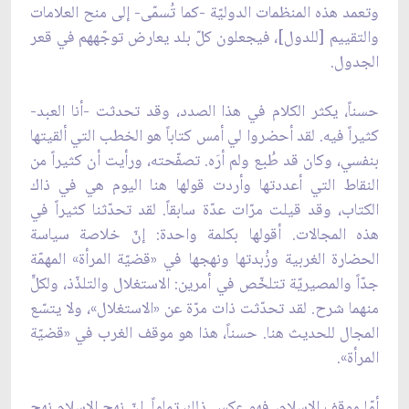
وتعمد هذه المنظمات الدوليّة -كما تُسمّى- إلى منح العلامات
والتقييم [للدول]، فيجعلون كلّ بلد يعارض توجّههم في قعر
الجدول.
حسناً، يكثر الكلام في هذا الصدد، وقد تحدثت -أنا العبد-
كثيراً فيه. لقد أحضروا لي أمس كتاباً هو الخطب التي ألقيتها
بنفسي، وكان قد طُبع ولم أرَه. تصفّحته، ورأيت أن كثيراً من
النقاط التي أعددتها وأردت قولها هنا اليوم هي في ذاك
الكتاب، وقد قيلت مرّات عدّة سابقاً. لقد تحدّثنا كثيراً في
هذه المجالات. أقولها بكلمة واحدة: إنّ خلاصة سياسة
الحضارة الغربية وزُبدتها ونهجها في «قضيّة المرأة» المهمّة
جدّاً والمصيريّة تتلخّص في أمرين: الاستغلال والتلذّذ، ولكلٍّ
منهما شرح. لقد تحدّثت ذات مرّة عن «الاستغلال»، ولا يتسّع
المجال للحديث هنا. حسناً، هذا هو موقف الغرب في «قضيّة
المرأة».
أمّا موقف الإسلام، فهو عكس ذلك تماماً. إنّ نهج الإسلام نهج