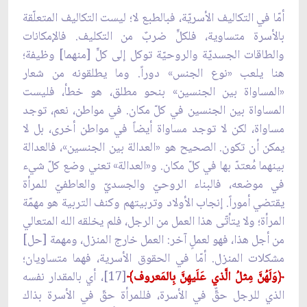
أمّا في التكاليف الأسريّة، فبالطبع لا؛ ليست التكاليف المتعلّقة
بالأسرة متساوية، فلكلٍّ ضربٌ من التكليف. فالإمكانات
والطاقات الجسديّة والروحيّة توكل إلى كلٍّ [منهما] وظيفة؛
هنا يلعب «نوع الجنس» دوراً. وما يطلقونه من شعار
«المساواة بين الجنسين» بنحو مطلق، هو خطأ، فليست
المساواة بين الجنسين في كلّ مكان. في مواطن، نعم، توجد
مساواة، لكن لا توجد مساواة أيضاً في مواطن أخرى، بل لا
يمكن أن تكون. الصحيح هو «العدالة بين الجنسين»، فالعدالة
بينهما مُعتدّ بها في كلّ مكان. و«العدالة» تعني وضع كلّ شيء
في موضعه، فالبناء الروحيّ والجسديّ والعاطفيّ للمرأة
يقتضي أموراً. إنجاب الأولاد وتربيتهم وكنف التربية هو مهمّة
المرأة؛ ولا يتأتّى هذا العمل من الرجل، فلم يخلقه الله المتعالي
من أجل هذا، فهو لعملٍ آخر: العمل خارج المنزل، ومهمة [حل]
مشكلات المنزل. أمّا في الحقوق الأسرية، فهما متساويان؛
﴿
وَلَهُنَّ مِثلُ الَّذي عَلَيهِنَّ بِالمَعروف﴾
[17]، أي بالمقدار نفسه
الذي للرجل حقٌّ في الأسرة، فللمرأة حقّ في الأسرة بذاك