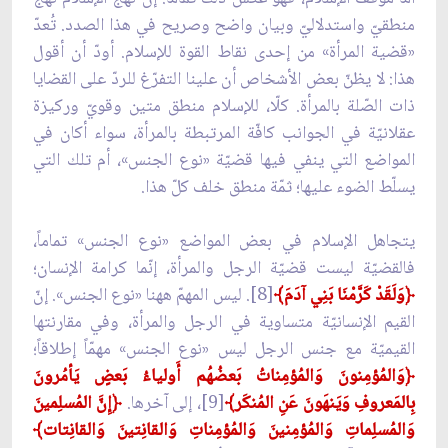
منطقيّ واستدلاليّ وبيان واضح وصريح في هذا الصدد. تُعدّ
«قضية المرأة» من إحدى نقاط القوة للإسلام. أودّ أن أقول
هذا: لا يظنّ بعض الأشخاص أن علينا التفرّغ للردّ على القضايا
ذات الصّلة بالمرأة. كلّا، للإسلام منطق متين وقويّ وركيزة
عقلانيّة في الجوانب كافّة المرتبطة بالمرأة، سواء أكان في
المواضع التي ينفي فيها قضيّة «نوع الجنس»، أم تلك التي
يسلّط الضوء عليها؛ ثمّة منطق خلف كلّ هذا.
يتجاهل الإسلام في بعض المواضع «نوع الجنس» تماماً،
فالقضيّة ليست قضيّة الرجل والمرأة، إنّما كرامة الإنسان؛
﴿
وَلَقَدْ كَرَّمْنَا بَنِي آدَمَ﴾
[8]. ليس المهمّ ههنا «نوع الجنس». إنّ
القيم الإنسانيّة متساوية في الرجل والمرأة، وفي مقارنتها
القيميّة مع جنس الرجل ليس «نوع الجنس» مهمّاً إطلاقاً؛
﴿
وَالمُؤمِنونَ وَالمُؤمِناتُ بَعضُهُم أَولياءُ بَعضٍ يَأمُرونَ
بِالمَعروفِ وَيَنهَونَ عَنِ المُنكَر﴾
[9]، إلى آخرها.
﴿
إِنَّ المُسلِمينَ
وَالمُسلِماتِ وَالمُؤمِنينَ وَالمُؤمِناتِ وَالقانِتينَ وَالقانِتات﴾