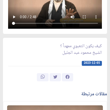
كيف يكون التعبوي ممهداً ؟
الشيخ محمود عبد الجليل
2023-12-05
مقالات مرتبطة