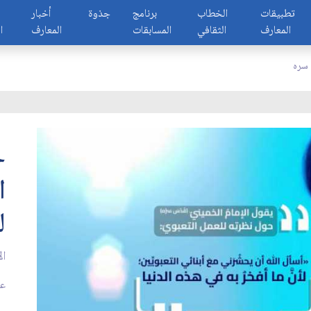
تطبيقات
الخطاب
برنامج
جذوة
أخبار
المعارف
الثقافي
المسابقات
المعارف
ا
 سره
ح
ا
ل
ال
عدد