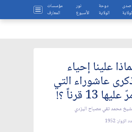
صدى
دوحة
نور
مؤسسات
لولاية
الولاية
الأسبوع
المعارف
ماذا علينا إحياء
كرى عاشوراء التي
ّ عليها 13 قرناً ؟!
شيخ محمد تقي مصباح اليزدي
 الزوار: 1952