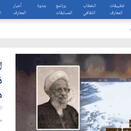
تطبيقات
الخطاب
برنامج
جذوة
أخبار
المعارف
الثقافي
المسابقات
المعارف
ا
ل
ذ
مر
ال
عدد