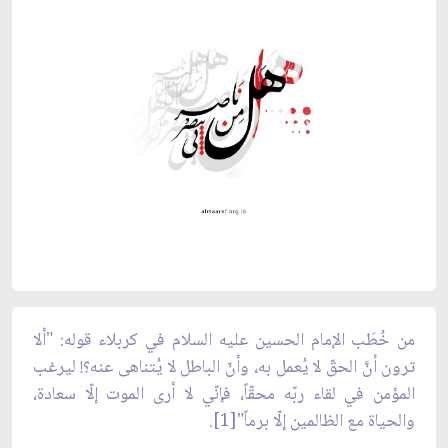
من خُطَب الإمام الحسين عليه السلام في كربلاء قوله: "ألا
ترون أنَّ الحقّ لا يُعمل به، وأنّ الباطل لا يُتناهى عنه؟! ليرغب
المؤمن في لقاء ربّه محقّاً، فإنّي لا أرى الموت إلّا سعادة،
والحياة مع الظالمين إلّا برماً"[1].