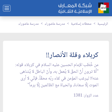
الرئيسية
محطات إسلامية
مدرسة عاشوراء
مدرسة عاشوراء
كربلاء وقلة الأنصار!!
من خُطَب الإمام الحسين عليه السلام في كربلاء قوله:
"ألا ترون أنَّ الحقّ لا يُعمل به، وأنّ الباطل لا يُتناهى
عنه؟! ليرغب المؤمن في لقاء ربّه محقّاً، فإنّي لا أرى
الموت إلّا سعادة، والحياة مع الظالمين إلّا برماً"
عدد الزوار: 1381