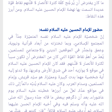
ما كان يفترض أن يُرجّح كفّة كثرة الأنصار لا قلّتهم نقاط قوّة
عديدة اتسمت بها نهضة الإمام الحسين عليه السلام. ومن أبرز
هذه النقاط:
حضور الإمام الحسين عليه السلام نفسه:
إنّ شخصيّة الإمام عليه السلام نفسه المتميّزة جدّاً في
المجتمع الإسلاميّ، وبما تختزنه من أبعاد قرآنية ونبوية،
وعمق وتجذّر في الموقعين الدينيّ والاجتماعيّ للمسلمين،
يُعدّ من أهمّ نقاط القوّة التي كان من المفترض أن تكون سبباً
لكثرة الأنصار لا قلّـتهم. فقد كان الإمام الحسين عليه السلام
في موقع لا يوازيه أحد في شرق الأرض وغربها، ولا تدنو إليه
أية شخصية مهما بدت كبيرة ومميّزة. هو سيّد قريش، وإمام
المسلمين، وسنام العرب. وكان عليه السلام يُنبّه دائماً إلى ذلك
في مواقع عدّة، لعلّ من أبرزها خطبته عليه السلام يوم
عاشوراء، بعد أن ذكّرهم ببعض ما قاله جدّه رسول الله صلى
الله عليه وآله وسلم فيه وفي أخيه الإمام الحسن عليهما
السلام، ثم أردف عليه السلام قائلاً: "فإن كنتم في شكٍّ من