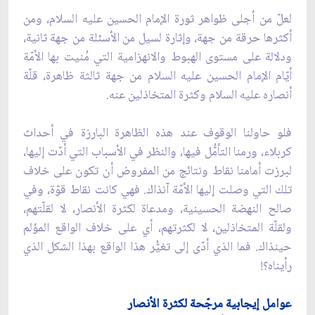
لعلّ من أجلى ظواهر ثورة الإمام الحسين عليه السلام، ومن
أكثرها حرقة من جهة، وإثارة لسيل من الأسئلة من جهة ثانية،
ودلالة على مستوى الهبوط والانهزامية التي مُنيت بها الأمّة
أيّام الإمام الحسين عليه السلام من جهة ثالثة ظاهرة، قلّة
أنصاره عليه السلام وكثرة المتخاذلين عنه.
فلو حاولنا الوقوف عند هذه الظاهرة البارزة في أحداث
كربلاء، ورمنا التأمُّل فيها، والنظر في الأسباب التي أدّت إليها،
لبرزت أمامنا نقاط ونتائج من المفروض أن تكون على خلاف
تلك التي وصلت إليها الأمّة آنذاك. فهي كانت نقاط قوّة، وفي
صالح النهضة الحسينية، ومدعاة لكثرة الأنصار، لا لقلّتهم،
ولقلّة المتخاذلين، لا لكثرتهم، أي على خلاف الواقع المؤلم
حينذاك. فما الذي أدّى إلى تغيُّر هذا الواقع بهذا الشكل الذي
رأيناه؟!
عوامل إيجابية مرجّحة لكثرة الأنصار