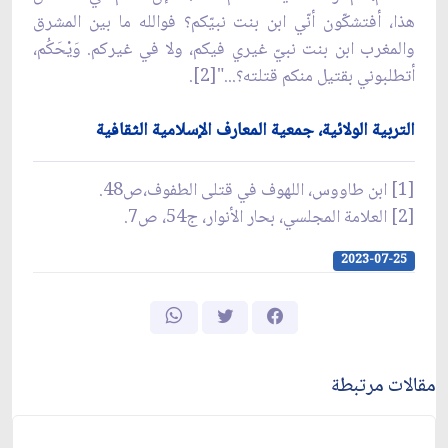
هذا، أفتشكّون أنّي ابن بنت نبيّكم؟ فوالله ما بين المشرق
والمغرب ابن بنت نبيّ غيري فيكم، ولا في غيركم. وَيْحَكُم،
أتطلبوني بقتيل منكم قتلته؟..."[2].
التربية الولائية، جمعية المعارف الإسلامية الثقافية
[1] ابن طاووس، اللهوف في قتلى الطفوف،ص48.
[2] العلامة المجلسي، بحار الأنوار، ج54، ص7.
2023-07-25
مقالات مرتبطة