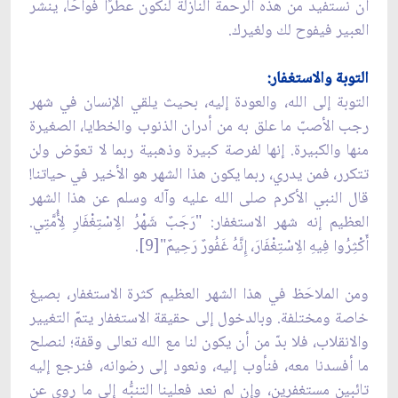
أن نستفيد من هذه الرحمة النازلة لنكون عطرًا فواحًا، ينشر
العبير فيفوح لك ولغيرك.
التوبة والاستغفار:
التوبة إلى الله، والعودة إليه، بحيث يلقي الإنسان في شهر
رجب الأصبّ ما علق به من أدران الذنوب والخطايا، الصغيرة
منها والكبيرة. إنها لفرصة كبيرة وذهبية ربما لا تعوّض ولن
تتكرر، فمن يدري، ربما يكون هذا الشهر هو الأخير في حياتنا!
قال النبي الأكرم صلى الله عليه وآله وسلم عن هذا الشهر
العظيم إنه شهر الاستغفار: "رَجَبٌ شَهْرُ الِاسْتِغْفَارِ لِأُمَّتِي.
أَكْثِرُوا فِيهِ الِاسْتِغْفَارَ، إِنَّهُ غَفُورٌ رَحِيمٌ‏"[9].
ومن الملاحَظ في هذا الشهر العظيم كثرة الاستغفار، بصيغ
خاصة ومختلفة. وبالدخول إلى حقيقة الاستغفار يتمّ التغيير
والانقلاب، فلا بدّ من أن يكون لنا مع الله تعالى وقفة؛ لنصلح
ما أفسدنا معه، فنأوب إليه، ونعود إلى رضوانه، فنرجع إليه
تائبين مستغفرين، وإن لم نعد فعلينا التنبُّه إلى ما روي عن