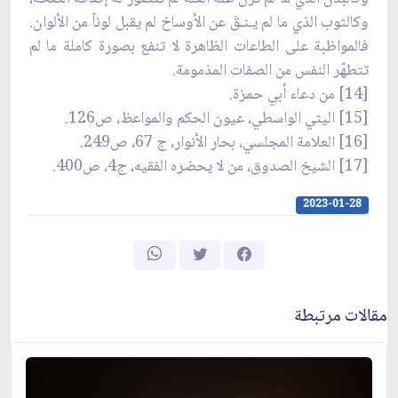
وكالثوب الذي ما لم يـنـقَ عن الأوساخ لم يقبل لوناً من الألوان.
فالمواظبة على الطاعات الظاهرة لا تنفع بصورة كاملة ما لم
تتطهّر النفس من الصفات المذمومة.
[14] من دعاء أبي حمزة.
[15] اليثي الواسطي، عيون الحكم والمواعظ، ص126.
[16] العلامة المجلسي، بحار الأنوار، ج 67، ص249.
[17] الشيخ الصدوق، من لا يحضره الفقيه، ج4، ص400.
2023-01-28
مقالات مرتبطة