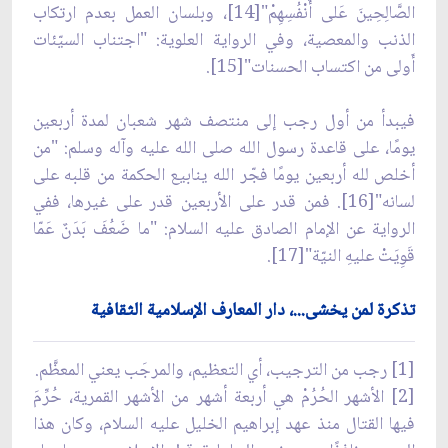
الصَّالِحِينَ عَلى أّنْفُسِهِمْ"[14]، وبلسان العمل بعدم ارتكاب
الذنب والمعصية، وفي الرواية العلوية: "اجتناب السيّئات
أَولى من اكتساب الحسنات"[15].
فيبدأ من أول رجب إلى منتصف شهر شعبان لمدة أربعين
يومًا، على قاعدة رسول الله صلى الله عليه وآله وسلم: "من
أخلص لله أربعين يومًا فجّر الله ينابيع الحكمة من قلبه على
لسانه"[16]. فمن قدر على الأربعين قدر على غيرها، ففي
الرواية عن الإمام الصادق عليه السلام: "ما ضَعُفَ بَدَنٌ عَمّا
قَوِيَتْ عليهِ النيّة"[17].
تذكرة لمن يخشى...، دار المعارف الإسلامية الثقافية
[1] رجب من الترجيب، أي التعظيم، والمرجَب يعني المعظَّم.
[2] الأشهر الحُرُمْ هي أربعة أشهر من الأشهر القمرية، حُرِّمَ
فيها القتال منذ عهد إبراهيم الخليل عليه السلام، وكان هذا