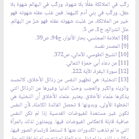
ركّب في الملائكة عقلًا بلا شهوة، وركّب في البهائم شهوة بلا
عقل، وركّب في بني آدم كليهما. فمن غلب عقله شهوته فهو
خير من الملائكة، من غلبت شهوته عقله فهو شرّ من البهائم.
علل ‏الشرائع، ج1، ص 5.
[8] العلامة المجلسي، بحار الأنوار، ج94، ص39.
[9] المصدر نفسه.
[10] الشيخ الطوسي، الآمالي، ص372.
[11] من دعاء أبي حمزة الثمالي.
[12] سورة البقرة، الآية 222.
[13] التخلية: هي تطهير النفس من رذائل الأخلاق، كالحسد
والرياء والكبر والعجب وحبّ الدنيا وغيرها من الرذائل التي
يذكرها علماء الأخلاق. يعتبر علماء الأخلاق أن التخلية هي
الخطوة الأولى، وبدونها لا تحصل الفائدة الكاملة، لأن النفس
تكون غير مستعدة للفيوضات القدسية إذا لم تكن النفس
صافية قابلة لانعكاس الفيوضات فيها. ويمثلون لذلك بالمرآة
التي ما لم تذهب الكدورات عنها لا تستعدّ لارتسام الصور فيها،
وكالبدن الذي ما لم تزل عنه العلة لم تتصور له إضافة الصحة،