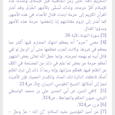
التحريم نافذًا حتى زمن الجاهلية قبل الإسلام، وعندما جاء
الإسلام أقرَّ حرمته، ولذلك تُسَمَّى بالأشهر الحُرُمْ. وقد أشار
القرآن الكريم إلى حرمة ابتداء قتال الأعداء في هذه الأشهر،
كما أشار إلى لزوم مقاتلتهم إذا إنتقضوا حرمة هذه الأشهر
وبدؤوا القتال.
[3] سورة التوبة، الآية 36.
[4] معني "حرم" أنه يعظم انتهاك المحارم فيها أكثر مما
يعظم في غيرها، وكانت العرب تعظمها حتى أن الرجل لو لقي
قاتل أبيه لم يهجه لحرمته. وإنما جعل اللّه تعالى بعض الشهور
أعظم حرمة من بعض لما علم في ذلك من المصلحة في الكفّ
عن الظلم فيها، فعظّم منزلتها، وإنه ربما أدّ ذلك إلي ترك الظلم
أصلًا، لانطفاء النائرة تلك المدة، وانكسار الحمية، فإن الأشياء
تجرّ إلى أشكالها. الشيخ الطوسي، التبيان، ج5، ص214.
[5] كافي الدين، ش أبي الحسن علي بن محمد الواسطي
الليثي، عيون الحكم والمواعظ ، ص324.
[6] م.ن، ص324.
[7] عن أمير المؤمنين عليه السلام: "إن الله - عزّ وجلّ -: