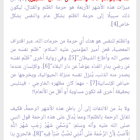
ميزات هذه الأشهر الأربعة هو حرمة الظلم والقتال، ليكون
ذلك سبيلًا إلى حرمة الظلم بشكل عام والنفس بشكل
خاص[4].
والظلم للنفس هو هتك أي حرمة من حرمات الله، عبر اقتراف
المعصية، فعن أمير المؤمنين عليه السلام: "ظلم نفسَه من
عصى الله وأطاع الشيطان"[5]، وفي رواية أخرى "ظَلَم نفسَه
مَن رضِيَ بدار الفَناء عِوَضاً عن دار البقاء"[6]. والإنسان عندما
يصدر منه الذنب، يُنزِل نفسه منزلة الحيوانية، ويخرجها عن
حياض الإنسانية[7] - مهما كان مظهره الخارجي - فيتلبس
بحقيقة أخرى قد تكون مساوية أو أقل من الأنعام؟!
ولا بدّ من الالتفات إلى أن باطن هذه الأشهر الرحمةُ، فكيف
تقابَل الرحمة بالظلم؟! ومما يُدلل على هذه الرحمة قول النبي
صلى الله عليه وآله وسلم: "وَسُمِّيَ شَهْرُ رَجَبٍ‏ شَهْرَ اللَّهِ
الْأَصَبَّ لِأَنَّ الرَّحْمَةَ عَلَى أُمَّتِي تَصُبُّ صَبّاً فِيهِ"[8]، فالحريّ بنا