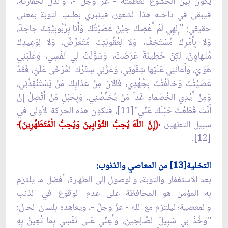
يكون بين الخشوع لعظمته - عزّ وجلّ -، والذلّ لحقارته،
فيبقى في داخله هذا الشعور، فينبري بطلب التوبة بمعنى
حقيقي: "إِلهِي لَمْ أَعْصِكَ حِيْنَ عَصَيْتُكَ وَأَنا بِرُبُوبِيَّتِكَ جاحِدٌ،
وَلا بِأَمْرِكَ مُسْتَخِفٌ، وَلا لِعُقُوبَتِكَ مُتَعَرِّضٌ، وَلا لِوَعِيدِكَ
مُتَهاوِنٌ، لكِنْ خَطِيئَةٌ عَرَضَتْ، وَسَوَّلَتْ لِي نَفْسِي، وَغَلَبَنِي
هَوَايَ، وَأَعانَنِي عَلَيْها شِقْوَتِي، وَغَرَّنِي سِتْرُكَ المُرْخَى عَلَيَّ، فَقَدْ
عَصَيْتُكَ وَخالَفْتُكَ بِجُهْدِي، فَالانَ مِنْ عَذابِكَ مَنْ يَسْتَنْقِذُنِي،
وَمِنْ أَيْدِي الخُصَماءِ غَداً مَنْ يُخَلِّصُنِي، وَبِحَبْلِ مَنْ أَتَّصِلُ إِنْ
أَنْتَ قَطَعْتَ حَبْلَكَ عَنِّي"[11]، فتكون هذه الحركة الأولى في
سبيل التطهير،
﴿إِنَّ اللّهَ يُحِبُّ التَّوَّابِينَ وَيُحِبُّ الْمُتَطَهِّرِينَ﴾
[12].
التخلية[13] من المعاصي والذنوب:
بعد الاستغفار والتوبة، والوصول إلى الطهارة، أفضل ما يلتزم
به المؤمن هو المحافظة على عدم الوقوع في الذنب
والمعصية؛ ليلتزم مع الله - عزّ وجلّ -، ويعاهده بلسان الحال:
"وَخُذْ بِي سَبِيلَ الصَّالِحِينَ، وَأَعِنِّي عَلى نَفْسِي بِما تُعِينُ بِهِ