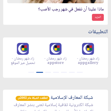
ماذا علينا أن نفعل في شهر رجب الأصب؟
المزيد
التطبيقات
زاد شهر رمضان -
زاد شهر رمضان -
زاد شهر رمضان -
م
appgallery
appstore
تحميل عبر الموقع
تح
شبكة المعارف الإسلامية
انطلقت الشبكة عام 2002م.
شبكة الكترونية ثقافية إسلامية تعنى بنشر المعارف