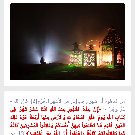
من المعلوم أن شهر رجب[1] من الأشهر الحُرُم[2]، قال الله -
عَزَّ وجَلَّ -:
﴿إِنَّ عِدَّةَ الشُّهُورِ عِندَ اللّهِ اثْنَا عَشَرَ شَهْرًا فِي
كِتَابِ اللّهِ يَوْمَ خَلَقَ السَّمَاوَات وَالأَرْضَ مِنْهَا أَرْبَعَةٌ حُرُمٌ ذَلِكَ
الدِّينُ الْقَيِّمُ فَلاَ تَظْلِمُواْ فِيهِنَّ أَنفُسَكُمْ وَقَاتِلُواْ الْمُشْرِكِينَ كَآفَّةً
كَمَا يُقَاتِلُونَكُمْ كَآفَّةً وَاعْلَمُواْ أَنَّ اللّهَ مَعَ الْمُتَّقِينَ﴾
[3]. من