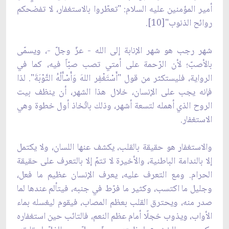
أمير المؤمنين عليه السلام: "تعطّروا بالاستغفار، لا تفضحكم
روائح الذنوب"[10].
شهر رجب هو شهر الإنابة إلى الله - عزّ وجلّ -، ويسمّى
بالأصبّ؛ لأن الرّحمة على أمتي تصب صبّاً فيه، كما في
الرواية، فليستكثر من قول "أَسْتَغْفِر اللهَ وَأَسْأَلُهُ التَّوْبَةَ". لذا
فإنه يجب على الإنسان، خلال هذا الشهر، أن ينظف بيت
الروح الذي أهمله لتسعة أشهر، وذلك باتّخاذ أول خطوة وهي
الاستغفار.
والاستغفار هو حقيقة بالقلب، يكشف عنها اللسان، ولا يكتمل
إلا بالندامة الباطنية، والأخيرة لا تتمّ إلا بالتعرف على حقيقة
الحرام. ومع التعرف عليه، يعرف الإنسان عظيم ما فعل،
وجليل ما اكتسب، وكثير ما فرّط في جنبه، فيتألم عندها لما
صدر منه، ويحترق القلب بعظم المصاب، فيقوم ليغسله بماء
الأواب، ويذوب خجلًا أمام عظم النعم، فالتائب حين استغفاره